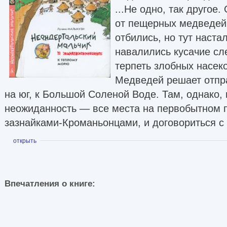
...Не одно, так другое.
от пещерных медведей
отбились, но тут настал
навалились кусачие сл
терпеть злобных насек
Медведей решает отпр
на юг, к Большой Соленой Воде. Там, однако, 
неожиданность — все места на первобытном 
зазнайками-Кроманьонцами, и договориться с н
Показать
открыть
Впечатления о книге: