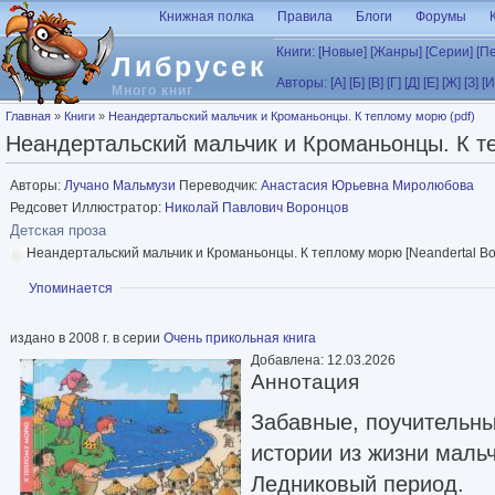
Перейти к основному содержанию
Книжная полка
Правила
Блоги
Форумы
Книги:
[Новые]
[Жанры]
[Серии]
[П
Либрусек
Авторы:
[А]
[Б]
[В]
[Г]
[Д]
[Е]
[Ж]
[З]
[И
Много книг
Вы здесь
Главная
»
Книги
»
Неандертальский мальчик и Кроманьонцы. К теплому морю (pdf)
Неандертальский мальчик и Кроманьонцы. К т
Авторы:
Лучано Мальмузи
Переводчик:
Анастасия Юрьевна Миролюбова
Редсовет Иллюстратор:
Николай Павлович Воронцов
Детская проза
Неандертальский мальчик и Кроманьонцы. К теплому морю [Neandertal Bo
Показать
Упоминается
издано в 2008 г. в серии
Очень прикольная книга
Добавлена: 12.03.2026
Аннотация
Забавные, поучительны
истории из жизни маль
Ледниковый период.