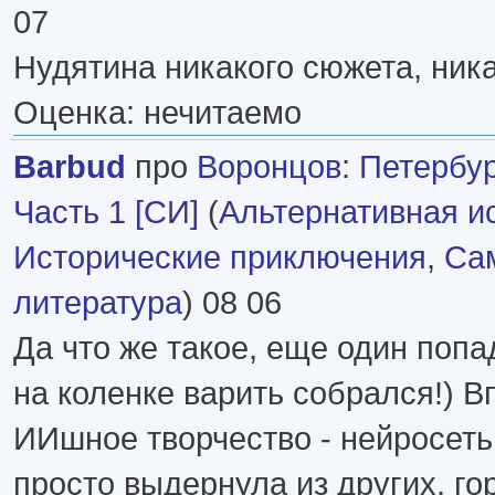
07
Нудятина никакого сюжета, ник
Оценка: нечитаемо
Barbud
про
Воронцов
:
Петербур
Часть 1 [СИ]
(
Альтернативная и
Исторические приключения
,
Сам
литература
) 08 06
Да что же такое, еще один поп
на коленке варить собрался!) В
ИИшное творчество - нейросеть
просто выдернула из других, го