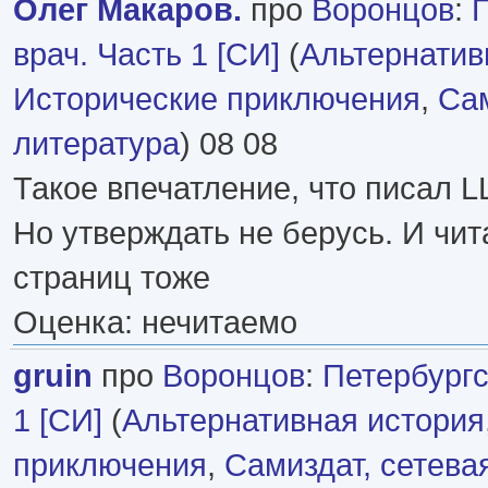
Олег Макаров.
про
Воронцов
:
врач. Часть 1 [СИ]
(
Альтернатив
Исторические приключения
,
Сам
литература
) 08 08
Такое впечатление, что писал L
Но утверждать не берусь. И чи
страниц тоже
Оценка: нечитаемо
gruin
про
Воронцов
:
Петербургс
1 [СИ]
(
Альтернативная история
приключения
,
Самиздат, сетева