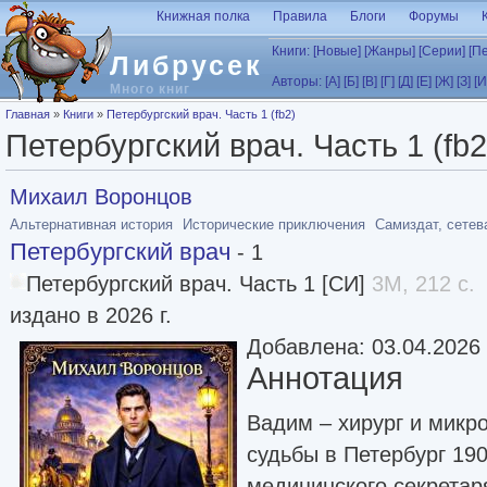
Перейти к основному содержанию
Книжная полка
Правила
Блоги
Форумы
Книги:
[Новые]
[Жанры]
[Серии]
[П
Либрусек
Авторы:
[А]
[Б]
[В]
[Г]
[Д]
[Е]
[Ж]
[З]
[И
Много книг
Вы здесь
Главная
»
Книги
»
Петербургский врач. Часть 1 (fb2)
Петербургский врач. Часть 1 (fb2
Михаил Воронцов
Альтернативная история
Исторические приключения
Самиздат, сетев
Петербургский врач
- 1
Петербургский врач. Часть 1 [СИ]
3M, 212 с.
издано в 2026 г.
Добавлена: 03.04.2026
Аннотация
Вадим – хирург и микр
судьбы в Петербург 190
медицинского секретар