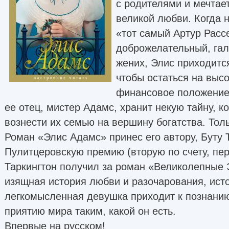
с родителями и мечтает
великой любви. Когда 
«тот самый Артур Расс
доброжелательный, га
жених, Элис приходитс
чтобы остаться на выс
финансовое положение
ее отец, мистер Адамс, хранит некую тайну, к
вознести их семью на вершину богатства. Толь
Роман «Элис Адамс» принес его автору, Буту Т
Пулитцеровскую премию (вторую по счету, пе
Таркингтон получил за роман «Великолепные 
изящная история любви и разочарования, исто
легкомысленная девушка приходит к познанию
приятию мира таким, какой он есть.
Впервые на русском!