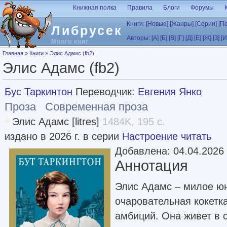
Перейти к основному содержанию
Книжная полка
Правила
Блоги
Форумы
Книги:
[Новые]
[Жанры]
[Серии]
[П
Либрусек
Авторы:
[А]
[Б]
[В]
[Г]
[Д]
[Е]
[Ж]
[З]
[И
Много книг
Вы здесь
Главная
»
Книги
»
Элис Адамс (fb2)
Элис Адамс (fb2)
Бус Таркинтон
Переводчик:
Евгения Янко
Проза
Современная проза
Элис Адамс [litres]
1484K, 195 с.
издано в 2026 г. в серии
Настроение читать
Добавлена: 04.04.2026
Аннотация
Элис Адамс – милое юн
очаровательная кокетк
амбиций. Она живет в 