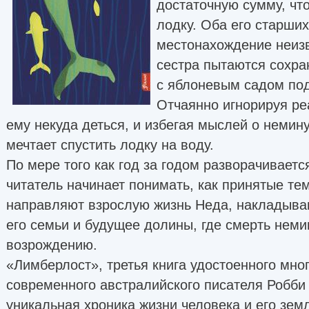
достаточную сумму, чт
лодку. Оба его старших
местонахождение неизв
сестра пытаются сохра
с яблоневым садом по
Отчаянно игнорируя ре
ему некуда деться, и избегая мыслей о неми
мечтает спустить лодку на воду.
По мере того как год за годом разворачиваетс
читатель начинает понимать, как принятые те
направляют взрослую жизнь Неда, накладываю
его семьи и будущее долины, где смерть неми
возрождению.
«Лимберлост», третья книга удостоенного мно
современного австралийского писателя Робби 
уникальная хроника жизни человека и его земл