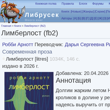
Перейти к основному содержанию
Книжная полка
Правила
Блоги
Форумы
Книги:
[Новые]
[Жанры]
[Серии]
[П
Либрусек
Авторы:
[А]
[Б]
[В]
[Г]
[Д]
[Е]
[Ж]
[З]
[И
Много книг
Вы здесь
Главная
»
Книги
»
Лимберлост (fb2)
Лимберлост (fb2)
Робби Арнотт
Переводчик:
Дарья Сергеевна Р
Современная проза
Лимберлост [litres]
1034K, 146 с.
издано в 2026 г.
Добавлена: 20.04.2026
Аннотация
Долгим жарким летом Н
кроликов в долине у ре
надеясь выручить от п