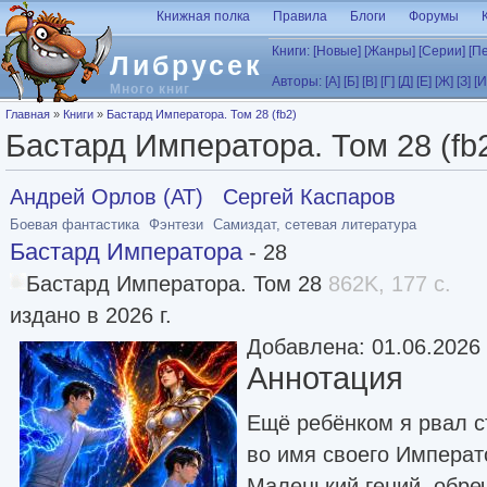
Перейти к основному содержанию
Книжная полка
Правила
Блоги
Форумы
Книги:
[Новые]
[Жанры]
[Серии]
[П
Либрусек
Авторы:
[А]
[Б]
[В]
[Г]
[Д]
[Е]
[Ж]
[З]
[И
Много книг
Вы здесь
Главная
»
Книги
»
Бастард Императора. Том 28 (fb2)
Бастард Императора. Том 28 (fb
Андрей Орлов (АТ)
Сергей Каспаров
Боевая фантастика
Фэнтези
Самиздат, сетевая литература
Бастард Императора
- 28
Бастард Императора. Том 28
862K, 177 с.
издано в 2026 г.
Добавлена: 01.06.2026
Аннотация
Ещё ребёнком я рвал с
во имя своего Императ
Маленький гений, обре