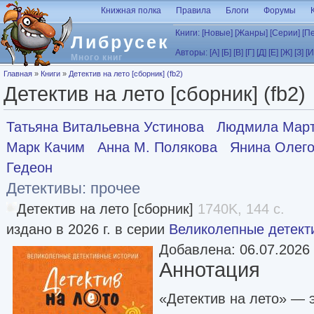
Перейти к основному содержанию
Книжная полка
Правила
Блоги
Форумы
Книги:
[Новые]
[Жанры]
[Серии]
[П
Либрусек
Авторы:
[А]
[Б]
[В]
[Г]
[Д]
[Е]
[Ж]
[З]
[И
Много книг
Вы здесь
Главная
»
Книги
»
Детектив на лето [сборник] (fb2)
Детектив на лето [сборник] (fb2)
Татьяна Витальевна Устинова
Людмила Мар
Марк Качим
Анна М. Полякова
Янина Олего
Гедеон
Детективы: прочее
Детектив на лето [сборник]
1740K, 144 с.
издано в 2026 г. в серии
Великолепные детект
Добавлена: 06.07.2026
Аннотация
«Детектив на лето» — 