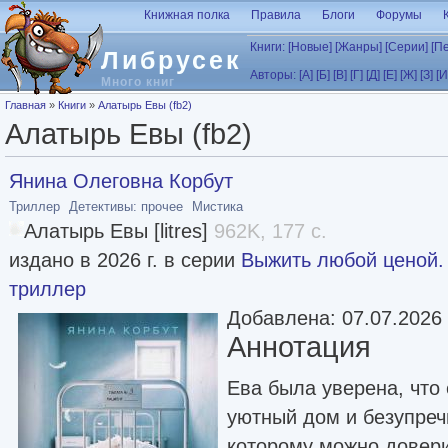
Перейти к основному содержанию
Книжная полка
Правила
Блоги
Форумы
Книги:
[Новые]
[Жанры]
[Серии]
[П
Либрусек
Авторы:
[А]
[Б]
[В]
[Г]
[Д]
[Е]
[Ж]
[З]
[И
Много книг
Вы здесь
Главная
»
Книги
»
Алатырь Евы (fb2)
Алатырь Евы (fb2)
Янина Олеговна Корбут
Триллер
Детективы: прочее
Мистика
Алатырь Евы [litres]
962K, 177 с.
издано в 2026 г. в серии
Выжить любой ценой.
триллер
Добавлена: 07.07.2026
Аннотация
Ева была уверена, что 
уютный дом и безупреч
которому можно довери