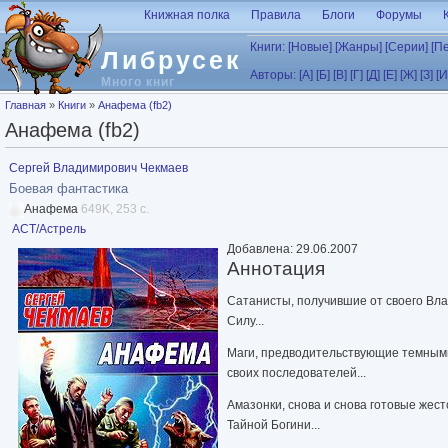
Перейти к основному содержанию
Книжная полка
Правила
Блоги
Форумы
Книги:
[Новые]
[Жанры]
[Серии]
[П
Либрусек
Авторы:
[А]
[Б]
[В]
[Г]
[Д]
[Е]
[Ж]
[З]
[И
Много книг
Вы здесь
Главная
»
Книги
»
Анафема (fb2)
Анафема (fb2)
Сергей Владимирович Чекмаев
Боевая фантастика
Анафема
649K, 253 с.
АСТ/Астрель
Добавлена: 29.06.2007
Аннотация
Сатанисты, получившие от своего Вл
Силу...
Маги, предводительствующие темным
своих последователей...
Амазонки, снова и снова готовые жес
Тайной Богини...