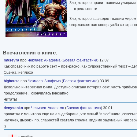
Зло, которое правит нашими улицами и
— в реальности.
Зло, которое завладеет нашим миром
сверхсекретная спецслужба со стран
Впечатления о книге:
mysevra
про
Чекмаев
:
Анафема
(
Боевая фантастика
) 12 07
Как справочник по работе сект – прекрасно. Как художественный текст – д
Оценка: неплохо
bighouse
про
Чекмаев
:
Анафема
(
Боевая фантастика
) 03 09
Довольно интересная книга. Доступно описана история сект, часть приёмов
продолжение... окончилась внезапно .
Читать!
denysenko
про
Чекмаев
:
Анафема
(
Боевая фантастика
) 30 01
прочитал с монитора еще на альдебаране, что явный "плюс" книге, совсем 
натяжек, дырок и пр. слабостей хватало сполна. видимо задуманый как сери
:)