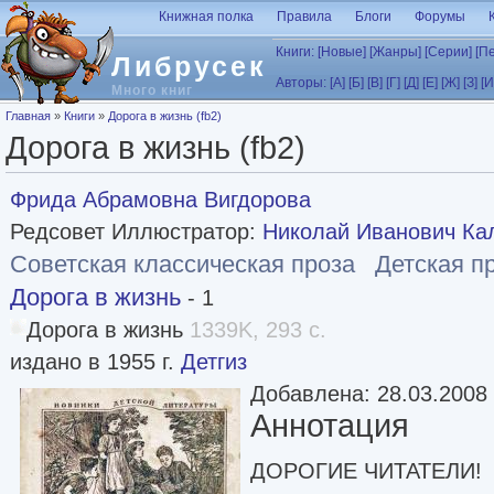
Перейти к основному содержанию
Книжная полка
Правила
Блоги
Форумы
Книги:
[Новые]
[Жанры]
[Серии]
[П
Либрусек
Авторы:
[А]
[Б]
[В]
[Г]
[Д]
[Е]
[Ж]
[З]
[И
Много книг
Вы здесь
Главная
»
Книги
»
Дорога в жизнь (fb2)
Дорога в жизнь (fb2)
Фрида Абрамовна Вигдорова
Редсовет Иллюстратор:
Николай Иванович Ка
Советская классическая проза
Детская п
Дорога в жизнь
- 1
Дорога в жизнь
1339K, 293 с.
издано в 1955 г.
Детгиз
Добавлена: 28.03.2008
Аннотация
ДОРОГИЕ ЧИТАТЕЛИ!