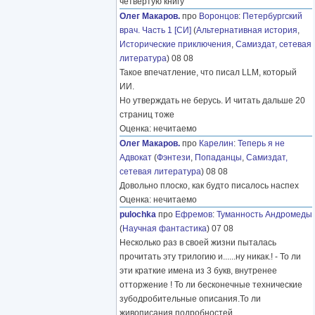
четвёртую книгу
Олег Макаров.
про
Воронцов
:
Петербургский
врач. Часть 1 [СИ]
(
Альтернативная история
,
Исторические приключения
,
Самиздат, сетевая
литература
) 08 08
Такое впечатление, что писал LLM, который
ИИ.
Но утверждать не берусь. И читать дальше 20
страниц тоже
Оценка: нечитаемо
Олег Макаров.
про
Карелин
:
Теперь я не
Адвокат
(
Фэнтези
,
Попаданцы
,
Самиздат,
сетевая литература
) 08 08
Довольно плоско, как будто писалось наспех
Оценка: нечитаемо
pulochka
про
Ефремов
:
Туманность Андромеды
(
Научная фантастика
) 07 08
Несколько раз в своей жизни пыталась
прочитать эту трилогию и......ну никак.! - То ли
эти краткие имена из 3 букв, внутренее
отторжение ! То ли бесконечные технические
зубодробительные описания.То ли
живописания подробностей
………