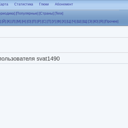
Карта
Статистика
Глюки
Абонемент
ериодика]
[Популярные]
[Страны]
[Теги]
]
[Й]
[К]
[Л]
[М]
[Н]
[О]
[П]
[Р]
[С]
[Т]
[У]
[Ф]
[Х]
[Ц]
[Ч]
[Ш]
[Щ]
[Э]
[Ю]
[Я]
[Прочее]
пользователя svat1490