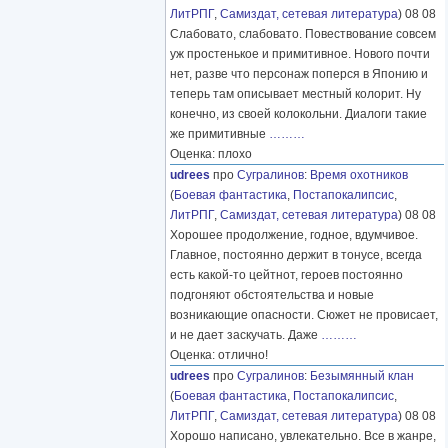
ЛитРПГ
,
Самиздат, сетевая литература
) 08 08
Слабовато, слабовато. Повествование совсем
уж простенькое и примитивное. Нового почти
нет, разве что персонаж поперся в Японию и
теперь там описывает местный колорит. Ну
конечно, из своей колокольни. Диалоги такие
же примитивные
………
Оценка: плохо
udrees
про
Сугралинов
:
Время охотников
(
Боевая фантастика
,
Постапокалипсис
,
ЛитРПГ
,
Самиздат, сетевая литература
) 08 08
Хорошее продолжение, годное, вдумчивое.
Главное, постоянно держит в тонусе, всегда
есть какой-то цейтнот, героев постоянно
подгоняют обстоятельства и новые
возникающие опасности. Сюжет не провисает,
и не дает заскучать. Даже
………
Оценка: отлично!
udrees
про
Сугралинов
:
Безымянный клан
(
Боевая фантастика
,
Постапокалипсис
,
ЛитРПГ
,
Самиздат, сетевая литература
) 08 08
Хорошо написано, увлекательно. Все в жанре,