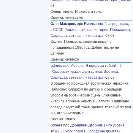
08
Очень плоско. И сюжет, и текст
Оценка: нечитаемо
Олег Макаров.
про
Емельянов
:
Главред: назад
в СССР
(
Альтернативная история
,
Попаданцы
,
Самиздат, сетевая литература
) 08 08
Скучно. Производственный роман с
попаданием в 1986 год. Добротно, но не
цепляет
Оценка: неплохо
udrees
про
Морале
:
Я приду за тобой! – 2
(
Юмористическая фантастика
,
Эротика
,
Самиздат, сетевая литература
) 08 08
В общем-то проходная эротическая книжонка.
Написано слишком по детски и с большим
упором на эротические сцены, любовные
интриги и прочие женские шалости. Написано
правда с мужской точки зрения, который желал
бы, чтобы молодые
………
Оценка: плохо
udrees
про
Дорничев
:
Дворник 17-го уровня.
Том 7
(
Юмор: прочее
,
Городское фэнтези
,