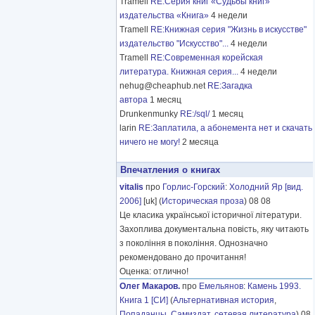
Tramell
RE:Серия книг «Судьбы книг»
издательства «Книга»
4 недели
Tramell
RE:Книжная серия "Жизнь в искусстве"
издательство "Искусство"...
4 недели
Tramell
RE:Современная корейская
литература. Книжная серия...
4 недели
nehug@cheaphub.net
RE:Загадка
автора
1 месяц
Drunkenmunky
RE:/sql/
1 месяц
larin
RE:Заплатила, а абонемента нет и скачать
ничего не могу!
2 месяца
Впечатления о книгах
vitalis
про
Горлис-Горский
:
Холодний Яр [вид.
2006]
[uk] (
Историческая проза
) 08 08
Це класика української історичної літератури.
Захоплива документальна повість, яку читають
з покоління в покоління. Однозначно
рекомендовано до прочитання!
Оценка: отлично!
Олег Макаров.
про
Емельянов
:
Камень 1993.
Книга 1 [СИ]
(
Альтернативная история
,
Попаданцы
,
Самиздат, сетевая литература
) 08