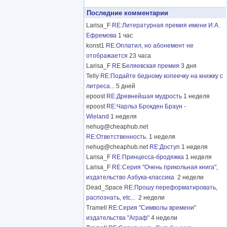
Последние комментарии
Larisa_F
RE:Литературная премия имени И.А.
Ефремова
1 час
konst1
RE:Оплатил, но абонемент не
отображается
23 часа
Larisa_F
RE:Беляевская премия
3 дня
Telly
RE:Подайте бедному копеечку на книжку с
литреса...
5 дней
epoost
RE:Древнейшая мудрость
1 неделя
epoost
RE:Чарльз Брокден Браун -
Wieland
1 неделя
nehug@cheaphub.net
RE:Ответственность.
1 неделя
nehug@cheaphub.net
RE:Доступ
1 неделя
Larisa_F
RE:Принцесса-бродяжка
1 неделя
Larisa_F
RE:Серия "Очень прикольная книга",
издательство Азбука-классика
2 недели
Dead_Space
RE:Прошу переформатировать,
распознать, etc...
2 недели
Tramell
RE:Серия "Символы времени"
издательства "Аграф"
4 недели