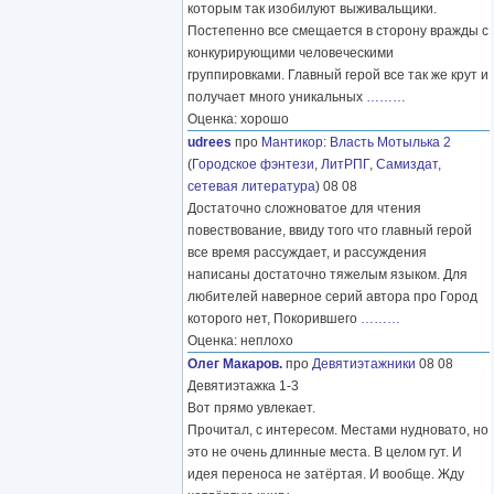
которым так изобилуют выживальщики.
Постепенно все смещается в сторону вражды с
конкурирующими человеческими
группировками. Главный герой все так же крут и
получает много уникальных
………
Оценка: хорошо
udrees
про
Мантикор
:
Власть Мотылька 2
(
Городское фэнтези
,
ЛитРПГ
,
Самиздат,
сетевая литература
) 08 08
Достаточно сложноватое для чтения
повествование, ввиду того что главный герой
все время рассуждает, и рассуждения
написаны достаточно тяжелым языком. Для
любителей наверное серий автора про Город
которого нет, Покорившего
………
Оценка: неплохо
Олег Макаров.
про
Девятиэтажники
08 08
Девятиэтажка 1-3
Вот прямо увлекает.
Прочитал, с интересом. Местами нудновато, но
это не очень длинные места. В целом гут. И
идея переноса не затёртая. И вообще. Жду