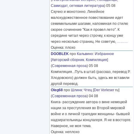
Самиздат, сетевая литература
) 05 08
Скучно и монотонно. Линейное
малохудожественное повествование идет
семимильными шагами, напоминая по стилю
скорее сочинение "Как я провел лето". К
середине читал через строчку, к концу уже
через несколько страниц. Не советую,
………
Оценка: плохо
DGOBLEK
про
Кальвино
:
Избранное
[Авторский сборник. Компиляция]
(
Современная проза
) 05 08
Компиляция...Путь в штаб (рассказ, перевод Р.
Хлодовского) должен быть, здесь же вставили
другой перевод.
Oleg68
про
Шлинк
:
Чтец
[
Der Vorleser
ru]
(
Современная проза
) 04 08
Книга- рассуждение автора о вине немецкой
нации за преступления во Второй мировой
войне и о личной трагедии женщины- бывшей
надзирательницы концлагеря. Я не в восторге.
Наверное, не моя тема.
Оценка: неплохо