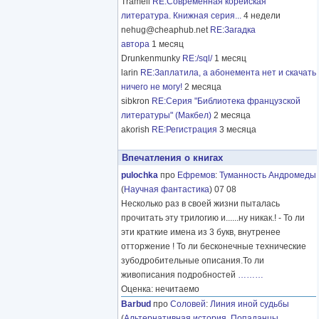
Tramell
RE:Современная корейская
литература. Книжная серия...
4 недели
nehug@cheaphub.net
RE:Загадка
автора
1 месяц
Drunkenmunky
RE:/sql/
1 месяц
larin
RE:Заплатила, а абонемента нет и скачать
ничего не могу!
2 месяца
sibkron
RE:Серия "Библиотека французской
литературы" (Макбел)
2 месяца
akorish
RE:Регистрация
3 месяца
Впечатления о книгах
pulochka
про
Ефремов
:
Туманность Андромеды
(
Научная фантастика
) 07 08
Несколько раз в своей жизни пыталась
прочитать эту трилогию и......ну никак.! - То ли
эти краткие имена из 3 букв, внутренее
отторжение ! То ли бесконечные технические
зубодробительные описания.То ли
живописания подробностей
………
Оценка: нечитаемо
Barbud
про
Соловей
:
Линия иной судьбы
(
Альтернативная история
,
Попаданцы
,