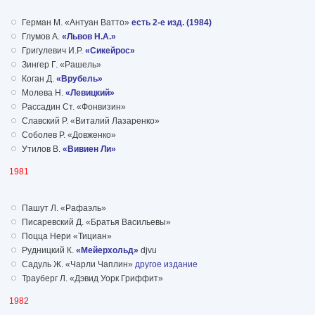
Герман М. «Антуан Ватто»
есть 2-е изд. (1984)
Глумов А.
«Львов Н.А.»
Григулевич И.Р.
«Сикейрос»
Зингер Г. «Рашель»
Коган Д.
«Врубель»
Молева Н.
«Левицкий»
Рассадин Ст. «Фонвизин»
Славский Р. «Виталий Лазаренко»
Соболев Р. «Довженко»
Утилов В.
«Вивиен Ли»
1981
Пашут Л. «Рафаэль»
Писаревский Д. «Братья Васильевы»
Поцца Нери «Тициан»
Рудницкий К.
«Мейерхольд»
djvu
Садуль Ж. «Чарли Чаплин»
другое издание
Трауберг Л. «Дэвид Уорк Гриффит»
1982