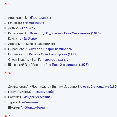
1973
Арлазоров М.
«Протазанов»
Бетти Дж.
«Наматжира»
Дейч А.
«Тальма»
Караганов А.
«Всеволод Пудовкин» Есть 2-е издание (1983)
Кожик Ф.
«Дебюро»
Левин М.Б. «Серго Закариадзе»
Образцова А.
«Стелла Патрик Кэмпбелл»
Полякова Е.
«Рерих» Есть 2-е издание (1985)
Стоун Ирвинг. «Ван Гог»
другое издание
Шкловский В. «Эйзенштейн»
Есть 2-е издание (1976)
1974
Дживелегов А. «Леонардо да Винчи» Издание 3-е
есть 2-е издание (196
Порудоминский В.
«Крамской»
Рахлик Ф.
«Индржих Мошна»
Турков А.
«Левитан»
Шмаков Г.
«Жерар Филип»
1975