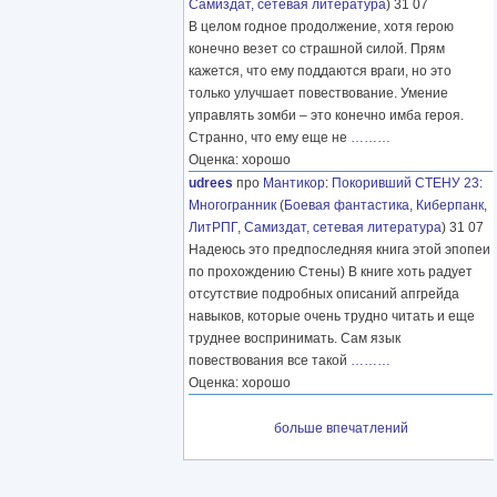
Самиздат, сетевая литература
) 31 07
В целом годное продолжение, хотя герою
конечно везет со страшной силой. Прям
кажется, что ему поддаются враги, но это
только улучшает повествование. Умение
управлять зомби – это конечно имба героя.
Странно, что ему еще не
………
Оценка: хорошо
udrees
про
Мантикор
:
Покоривший СТЕНУ 23:
Многогранник
(
Боевая фантастика
,
Киберпанк
,
ЛитРПГ
,
Самиздат, сетевая литература
) 31 07
Надеюсь это предпоследняя книга этой эпопеи
по прохождению Стены) В книге хоть радует
отсутствие подробных описаний апгрейда
навыков, которые очень трудно читать и еще
труднее воспринимать. Сам язык
повествования все такой
………
Оценка: хорошо
больше впечатлений