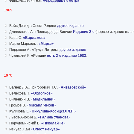
Финкельштейн Е.Л.
«Фредерик-Леметр»
1969
Вейс Дэвид. «Огюст Роден»
другое издание
Дживелегов А. «Леонардо да Винчи»
Издание 2-е
(первое издание вышло
Кара С.
«Варламов»
Марке Марсель .
«Марке»
Перрюшо А.. «Тулуз-Лотрек»
другое издание
Чуковский К.
«Репин»
есть 2-е издание 1983
.
1970
Вагнер Л.А., Григорович Н.С.
«Айвазовский»
Велехова Н.
«Охлопков»
Виленкин В.
«Модильяни»
Громов В.
«Михаил Чехов»
Куликова К.
«Никулина-Косицкая Л.П.»
Львов-Анохин Б.
«Галина Уланова»
Порудоминский В.
«Николай Ге»
Ренуар Жан
«Огюст Ренуар»