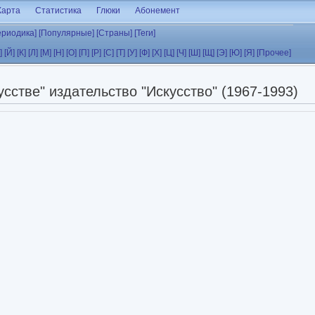
Карта
Статистика
Глюки
Абонемент
ериодика]
[Популярные]
[Страны]
[Теги]
]
[Й]
[К]
[Л]
[М]
[Н]
[О]
[П]
[Р]
[С]
[Т]
[У]
[Ф]
[Х]
[Ц]
[Ч]
[Ш]
[Щ]
[Э]
[Ю]
[Я]
[Прочее]
сстве" издательство "Искусство" (1967-1993)