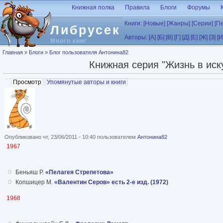
Перейти к основному содержанию
Книжная полка
Правила
Блоги
Форумы
Книги:
[Новые]
[Жанры]
[Серии]
[П
Либрусек
Авторы:
[А]
[Б]
[В]
[Г]
[Д]
[Е]
[Ж]
[З]
[И
Много книг
Вы здесь
Главная
»
Блоги
»
Блог пользователя Антонина82
Книжная серия "Жизнь в иску
Главные вкладки
Просмотр
(активная вкладка)
Упомянутые авторы и книги
Опубликовано чт, 23/06/2011 - 10:40 пользователем
Антонина82
1967
Беньяш Р.
«Пелагея Стрепетова»
Копшицер М.
«Валентин Серов» есть 2-е изд. (1972)
1968