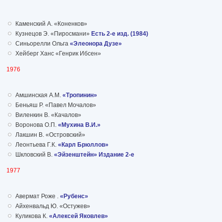
Каменский А. «Коненков»
Кузнецов Э. «Пиросмани»
Есть 2-е изд. (1984)
Синьорелли Ольга
«Элеонора Дузе»
Хейберг Ханс «Генрик Ибсен»
1976
Амшинская А.М.
«Тропинин»
Беньяш Р. «Павел Мочалов»
Виленкин В. «Качалов»
Воронова О.П.
«Мухина В.И.»
Лакшин В. «Островский»
Леонтьева Г.К.
«Карл Брюллов»
Шкловский В.
«Эйзенштейн» Издание 2-е
1977
Авермат Роже .
«Рубенс»
Айхенвальд Ю. «Остужев»
Куликова К.
«Алексей Яковлев»