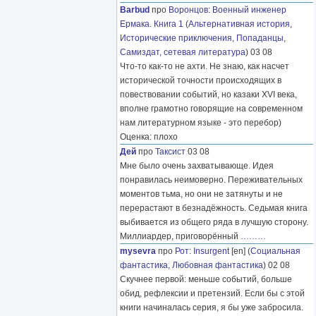
Barbud
про
Воронцов
:
Военный инженер
Ермака. Книга 1
(
Альтернативная история
,
Исторические приключения
,
Попаданцы
,
Самиздат, сетевая литература
) 03 08
Что-то как-то не ахти. Не знаю, как насчет
исторической точности происходящих в
повествовании событий, но казаки XVI века,
вполне грамотно говорящие на современном
нам литературном языке - это перебор)
Оценка: плохо
Дей
про
Таксист
03 08
Мне было очень захватывающе. Идея
понравилась неимоверно. Переживательных
моментов тьма, но они не затянуты и не
перерастают в безнадёжность. Седьмая книга
выбивается из общего ряда в лучшую сторону.
Миллиардер, приговорённый
………
mysevra
про
Рот
:
Insurgent
[en] (
Социальная
фантастика
,
Любовная фантастика
) 02 08
Скучнее первой: меньше событий, больше
обид, рефлексии и претензий. Если бы с этой
книги начиналась серия, я бы уже забросила.