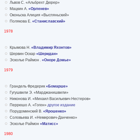
Львов С. «Альбрехт Дюрер»
Мацкин А.
«Орленев»
Оконьска Алиция «Выспяньский»
Полякова Е.
«Станиславский»
1978
Крымова Н.
«Владимир Яхонтов»
Шервин Оскар
«Шеридан»
Эсколье Раймон .
«Оноре Домье»
1979
Грандель Фредерик
«Бомарше»
Гугушвили Э. «Марджанишвили»
Никонова И. «Михаил Васильевич Нестеров»
Перрюшо А. «Гоген»
другое издание
Порудоминский В.
«Ярошенко»
Соловьева И. «Немирович-Данченко»
Эсколье Раймон
«Матисс»
1980