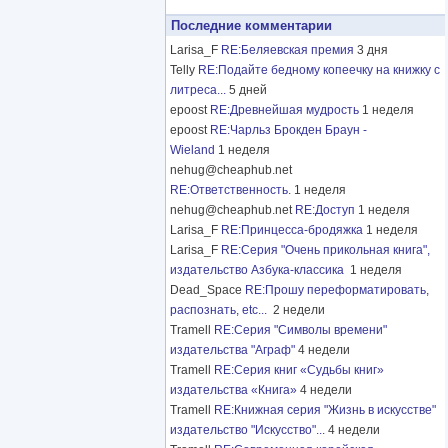
Последние комментарии
Larisa_F
RE:Беляевская премия
3 дня
Telly
RE:Подайте бедному копеечку на книжку с
литреса...
5 дней
epoost
RE:Древнейшая мудрость
1 неделя
epoost
RE:Чарльз Брокден Браун -
Wieland
1 неделя
nehug@cheaphub.net
RE:Ответственность.
1 неделя
nehug@cheaphub.net
RE:Доступ
1 неделя
Larisa_F
RE:Принцесса-бродяжка
1 неделя
Larisa_F
RE:Серия "Очень прикольная книга",
издательство Азбука-классика
1 неделя
Dead_Space
RE:Прошу переформатировать,
распознать, etc...
2 недели
Tramell
RE:Серия "Символы времени"
издательства "Аграф"
4 недели
Tramell
RE:Серия книг «Судьбы книг»
издательства «Книга»
4 недели
Tramell
RE:Книжная серия "Жизнь в искусстве"
издательство "Искусство"...
4 недели