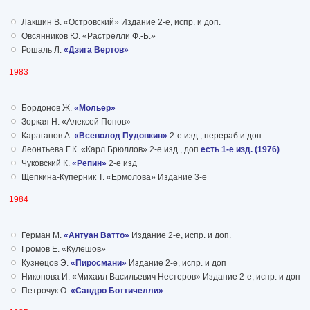
Лакшин В. «Островский» Издание 2-е, испр. и доп.
Овсянников Ю. «Растрелли Ф.-Б.»
Рошаль Л.
«Дзига Вертов»
1983
Бордонов Ж.
«Мольер»
Зоркая Н. «Алексей Попов»
Караганов А.
«Всеволод Пудовкин»
2-е изд., перераб и доп
Леонтьева Г.К. «Карл Брюллов» 2-е изд., доп
есть 1-е изд. (1976)
Чуковский К.
«Репин»
2-е изд
Щепкина-Куперник Т. «Ермолова» Издание 3-е
1984
Герман М.
«Антуан Ватто»
Издание 2-е, испр. и доп.
Громов Е. «Кулешов»
Кузнецов Э.
«Пиросмани»
Издание 2-е, испр. и доп
Никонова И. «Михаил Васильевич Нестеров» Издание 2-е, испр. и доп
Петрочук О.
«Сандро Боттичелли»