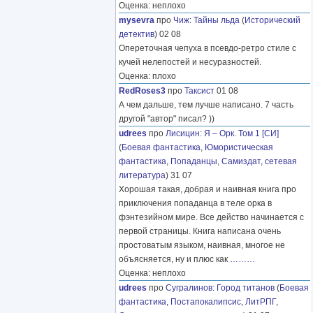
Оценка: неплохо
mysevra
про
Чиж
:
Тайны льда
(
Исторический
детектив
) 02 08
Опереточная чепуха в псевдо-ретро стиле с
кучей нелепостей и несуразностей.
Оценка: плохо
RedRoses3
про
Таксист
01 08
А чем дальше, тем лучше написано. 7 часть
другой "автор" писал? ))
udrees
про
Лисицин
:
Я – Орк. Том 1 [СИ]
(
Боевая фантастика
,
Юмористическая
фантастика
,
Попаданцы
,
Самиздат, сетевая
литература
) 31 07
Хорошая такая, добрая и наивная книга про
приключения попаданца в теле орка в
фэнтезийном мире. Все действо начинается с
первой страницы. Книга написана очень
простоватым языком, наивная, многое не
объясняется, ну и плюс как
………
Оценка: неплохо
udrees
про
Сугралинов
:
Город титанов
(
Боевая
фантастика
,
Постапокалипсис
,
ЛитРПГ
,