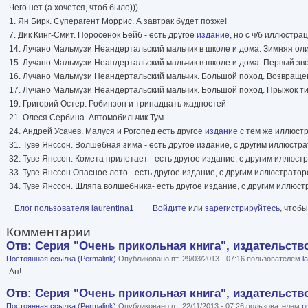
Чего нет (а хочется, чтоб было)))
1. Ян Бирк. Суперагент Моррис. А завтрак будет позже!
7. Дик Кинг-Смит. Поросенок Бейб - есть другое
издание,
но с ч/б иллюстра
14. Лучано Мальмузи Неандертальский мальчик в школе и дома. Зимняя о
15. Лучано Мальмузи Неандертальский мальчик в школе и дома. Первый зв
16. Лучано Мальмузи Неандертальский мальчик. Большой поход. Возвращ
17. Лучано Мальмузи Неандертальский мальчик. Большой поход. Прыжок т
19. Григорий Остер. Робинзон и тринадцать жадностей
21. Олеся Сербина. Автомобильчик Тум
24. Андрей Усачев. Малуся и Рогопед есть другое
издание
с тем же иллюст
31. Туве Янссон. Волшебная зима - есть другое издание, с другим иллюстр
32. Туве Янссон. Комета прилетает - есть другое издание, с другим иллюст
33. Туве Янссон.Опасное лето - есть другое издание, с другим иллюстрато
34. Туве Янссон. Шляпа волшебника- есть другое издание, с другим иллюс
Блог пользователя laurentina1
Войдите
или
зарегистрируйтесь
, чтоб
Комментарии
Отв: Серия "Очень прикольная книга", издательство 
Постоянная ссылка (Permalink)
Опубликовано пт, 29/03/2013 - 07:16 пользователем
l
Ап!
Отв: Серия "Очень прикольная книга", издательство 
Постоянная ссылка (Permalink)
Опубликовано пт, 22/11/2013 - 07:26 пользователем
p