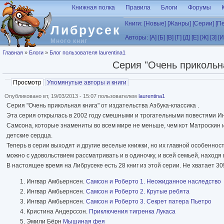
Перейти к основному содержанию
Книжная полка
Правила
Блоги
Форумы
Книги:
[Новые]
[Жанры]
[Серии]
[П
Либрусек
Авторы:
[А]
[Б]
[В]
[Г]
[Д]
[Е]
[Ж]
[З]
[И
Много книг
Вы здесь
Главная
»
Блоги
»
Блог пользователя laurentina1
Серия "Очень прикольна
Главные вкладки
Просмотр
(активная вкладка)
Упомянутые авторы и книги
Опубликовано вт, 19/03/2013 - 15:07 пользователем
laurentina1
Серия "Очень прикольная книга" от издательства Азбука-классика .
Эта серия открылась в 2002 году смешными и трогательными повестями Ин
Самсона, которые знамениты во всем мире не меньше, чем кот Матроскин 
детские сердца.
Теперь в серии выходят и другие веселые книжки, но их главной особенно
можно с удовольствием рассматривать и в одиночку, и всей семьей, находя
В настоящее время на Либрусеке есть 28 книг из этой серии. Не хватает 30!
Ингвар Амбьернсен.
Самсон и Роберто 1. Неожиданное наследство
Ингвар Амбьернсен.
Самсон и Роберто 2. Крутые ребята
Ингвар Амбьернсен.
Самсон и Роберто 3. Секрет патера Пьетро
Кристина Андерссон.
Приключения тигренка Лукаса
Эмили Бёрн
Мышиная фея