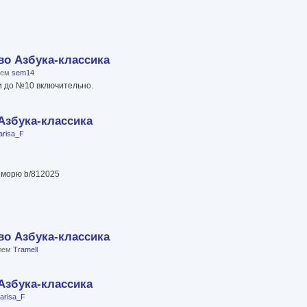
во Азбука-классика
елем
sem14
и до №10 включительно.
Азбука-классика
arisa_F
 морю b/812025
во Азбука-классика
елем
Tramell
Азбука-классика
arisa_F