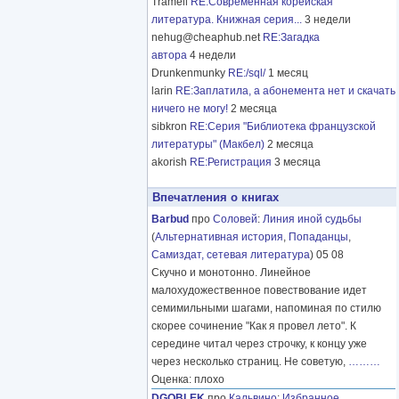
Tramell
RE:Современная корейская
литература. Книжная серия...
3 недели
nehug@cheaphub.net
RE:Загадка
автора
4 недели
Drunkenmunky
RE:/sql/
1 месяц
larin
RE:Заплатила, а абонемента нет и скачать
ничего не могу!
2 месяца
sibkron
RE:Серия "Библиотека французской
литературы" (Макбел)
2 месяца
akorish
RE:Регистрация
3 месяца
Впечатления о книгах
Barbud
про
Соловей
:
Линия иной судьбы
(
Альтернативная история
,
Попаданцы
,
Самиздат, сетевая литература
) 05 08
Скучно и монотонно. Линейное
малохудожественное повествование идет
семимильными шагами, напоминая по стилю
скорее сочинение "Как я провел лето". К
середине читал через строчку, к концу уже
через несколько страниц. Не советую,
………
Оценка: плохо
DGOBLEK
про
Кальвино
:
Избранное