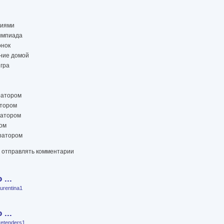
циями
лимпиада
онок
ение домой
игра
ратором
атором
ратором
ром
тратором
ы отправлять комментарии
...
aurentina1
...
retenders1