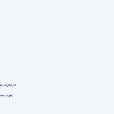
ые медведи
лому морю