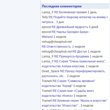
Последние комментарии
Larisa_F
RE:Беляевская премия
1 день
Telly
RE:Подайте бедному копеечку на книжку с
литреса...
3 дня
epoost
RE:Древнейшая мудрость
5 дней
epoost
RE:Чарльз Брокден Браун -
Wieland
1 неделя
nehug@cheaphub.net
RE:Ответственность.
1 неделя
nehug@cheaphub.net
RE:Доступ
1 неделя
Larisa_F
RE:Принцесса-бродяжка
1 неделя
Larisa_F
RE:Серия "Очень прикольная книга",
издательство Азбука-классика
1 неделя
Dead_Space
RE:Прошу переформатировать,
распознать, etc...
2 недели
Tramell
RE:Серия "Символы времени"
издательства "Аграф"
3 недели
Tramell
RE:Серия книг «Судьбы книг»
издательства «Книга»
3 недели
Tramell
RE:Книжная серия "Жизнь в искусстве"
издательство "Искусство"...
3 недели