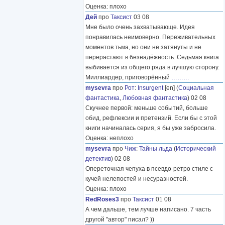
Оценка: плохо
Дей
про
Таксист
03 08
Мне было очень захватывающе. Идея
понравилась неимоверно. Переживательных
моментов тьма, но они не затянуты и не
перерастают в безнадёжность. Седьмая книга
выбивается из общего ряда в лучшую сторону.
Миллиардер, приговорённый
………
mysevra
про
Рот
:
Insurgent
[en] (
Социальная
фантастика
,
Любовная фантастика
) 02 08
Скучнее первой: меньше событий, больше
обид, рефлексии и претензий. Если бы с этой
книги начиналась серия, я бы уже забросила.
Оценка: неплохо
mysevra
про
Чиж
:
Тайны льда
(
Исторический
детектив
) 02 08
Опереточная чепуха в псевдо-ретро стиле с
кучей нелепостей и несуразностей.
Оценка: плохо
RedRoses3
про
Таксист
01 08
А чем дальше, тем лучше написано. 7 часть
другой "автор" писал? ))