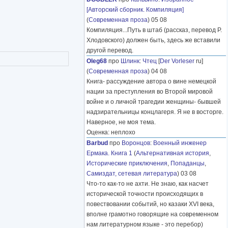
[Авторский сборник. Компиляция]
(
Современная проза
) 05 08
Компиляция...Путь в штаб (рассказ, перевод Р.
Хлодовского) должен быть, здесь же вставили
другой перевод.
Oleg68
про
Шлинк
:
Чтец
[
Der Vorleser
ru]
(
Современная проза
) 04 08
Книга- рассуждение автора о вине немецкой
нации за преступления во Второй мировой
войне и о личной трагедии женщины- бывшей
надзирательницы концлагеря. Я не в восторге.
Наверное, не моя тема.
Оценка: неплохо
Barbud
про
Воронцов
:
Военный инженер
Ермака. Книга 1
(
Альтернативная история
,
Исторические приключения
,
Попаданцы
,
Самиздат, сетевая литература
) 03 08
Что-то как-то не ахти. Не знаю, как насчет
исторической точности происходящих в
повествовании событий, но казаки XVI века,
вполне грамотно говорящие на современном
нам литературном языке - это перебор)