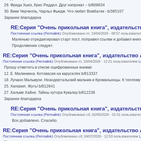
29. Фрида Хьюз, Крис Риддел. Друг напрокат – b/808834
30. Вики Черчилль, Чарльз Фьюдж. Что любит Вомбатик - b/385107
Заранее благодарна
RE:Серия "Очень прикольная книга", издательст
Постоянная ссылка (Permalink)
Опубликовано пт, 10/04/2026 - 08:57 пользоват
Маленько отредактировал старт пост, поправил ссылки и добавил книг
Продолжение следует.
RE:Серия "Очень прикольная книга", издательство 
Постоянная ссылка (Permalink)
Опубликовано пт, 10/04/2026 - 12:21 пользователем
L
Прошу отметить в списке оцифрованные книжки:
12. Е. Малинкина. Котовасия на каруселях b/813337
18. Лучано Мальмузи. Неандертальский мальчик и Кроманьонцы. К теплому
25. Хагерюп. Жуть! b/812641
27. Хальме Хайне. Тайны хутора Кукалау b/812238
Заранее благодарна
RE:Серия "Очень прикольная книга", издательст
Постоянная ссылка (Permalink)
Опубликовано сб, 02/05/2026 - 01:01 пользоват
Все добавлено. Спасибо.
RE:Серия "Очень прикольная книга", издательство 
Постоянная ссылка (Permalink)
Опубликовано сб, 04/07/2026 - 12:53 пользователем
L