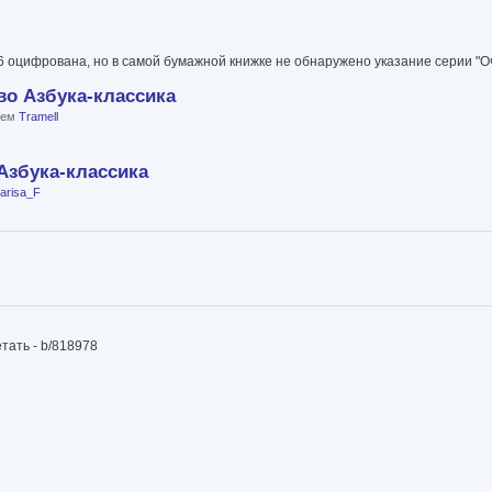
6 оцифрована, но в самой бумажной книжке не обнаружено указание серии "Оч
во Азбука-классика
елем
Tramell
Азбука-классика
arisa_F
тать - b/818978