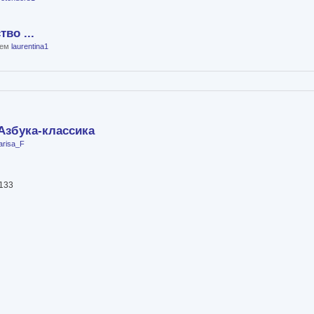
во ...
лем
laurentina1
Азбука-классика
arisa_F
6133