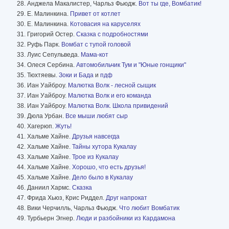
Анджела Макалистер, Чарльз Фьюдж.
Вот ты где, Вомбатик!
Е. Малинкина.
Привет от котлет
Е. Малинкина.
Котовасия на каруселях
Григорий Остер.
Сказка с подробностями
Руфь Парк.
Вомбат с тупой головой
Луис Сепульведа.
Мама-кот
Олеся Сербина.
Автомобильчик Тум и "Юные гонщики"
Тюхтяевы.
Зоки и Бада
и
пдф
Иан Уайброу.
Малютка Волк - лесной сыщик
Иан Уайброу.
Малютка Волк и его команда
Иан Уайброу.
Малютка Волк. Школа привидений
Дюла Урбан.
Все мыши любят сыр
Хагерюп.
Жуть!
Хальме Хайне.
Друзья навсегда
Хальме Хайне.
Тайны хутора Кукалау
Хальме Хайне.
Трое из Кукалау
Хальме Хайне.
Хорошо, что есть друзья!
Хальме Хайне.
Дело было в Кукалау
Даниил Хармс.
Сказка
Фрида Хьюз, Крис Риддел.
Друг напрокат
Вики Черчилль, Чарльз Фьюдж.
Что любит Вомбатик
Турбьерн Эгнер.
Люди и разбойники из Кардамона