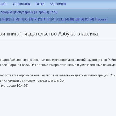
Карта
Статистика
Глюки
Абонемент
ериодика]
[Популярные]
[Страны]
[Теги]
]
[Й]
[К]
[Л]
[М]
[Н]
[О]
[П]
[Р]
[С]
[Т]
[У]
[Ф]
[Х]
[Ц]
[Ч]
[Ш]
[Щ]
[Э]
[Ю]
[Я]
[Прочее]
я книга", издательство Азбука-классика
гвара Амбьернсена о веселых приключениях двух друзей - хитрого кота Робе
и пес Шарик в России. Их полные юмора отношения и увлекательные похожде
стью остается огромное количество замечательных цветных иллюстраций. Эти
 в них каждый раз новые поводы для улыбки.
 (устарело 10.4.26)