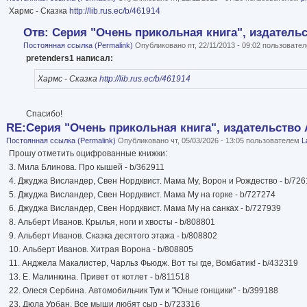
Хармс - Сказка
http://lib.rus.ec/b/461914
Отв: Серия "Очень прикольная книга", издательст
Постоянная ссылка (Permalink)
Опубликовано пт, 22/11/2013 - 09:02 пользовате
pretenders1 написал:
Хармс - Сказка
http://lib.rus.ec/b/461914
Спасибо!
RE:Серия "Очень прикольная книга", издательство 
Постоянная ссылка (Permalink)
Опубликовано чт, 05/03/2026 - 13:05 пользователем
L
Прошу отметить оцифрованные книжки:
3. Мила Блинова. Про кышей - b/362911
4. Джуджа Висландер, Свен Нордквист. Мама Му, Ворон и Рождество - b/72
5. Джуджа Висландер, Свен Нордквист. Мама Му на горке - b/727274
6. Джуджа Висландер, Свен Нордквист. Мама Му на санках - b/727939
8. Альберт Иванов. Крылья, ноги и хвосты - b/808801
9. Альберт Иванов. Сказка десятого этажа - b/808802
10. Альберт Иванов. Хитрая Ворона - b/808805
11. Анджела Макалистер, Чарльз Фьюдж. Вот ты где, Вомбатик! - b/432319
13. Е. Малинкина. Привет от котлет - b/811518
22. Олеся Сербина. Автомобильчик Тум и "Юные гонщики" - b/399188
23. Дюла Урбан. Все мыши любят сыр - b/723316