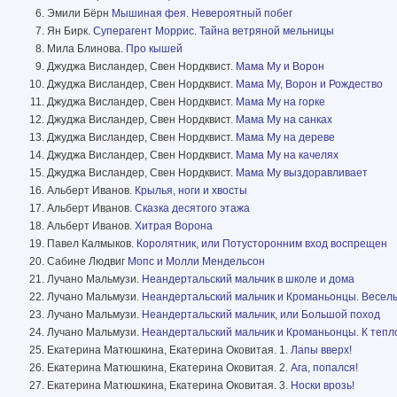
Эмили Бёрн
Мышиная фея. Невероятный побег
Ян Бирк.
Суперагент Моррис. Тайна ветряной мельницы
Мила Блинова.
Про кышей
Джуджа Висландер, Свен Нордквист.
Мама Му и Ворон
Джуджа Висландер, Свен Нордквист.
Мама Му, Ворон и Рождество
Джуджа Висландер, Свен Нордквист.
Мама Му на горке
Джуджа Висландер, Свен Нордквист.
Мама Му на санках
Джуджа Висландер, Свен Нордквист.
Мама Му на дереве
Джуджа Висландер, Свен Нордквист.
Мама Му на качелях
Джуджа Висландер, Свен Нордквист.
Мама Му выздоравливает
Альберт Иванов.
Крылья, ноги и хвосты
Альберт Иванов.
Сказка десятого этажа
Альберт Иванов.
Хитрая Ворона
Павел Калмыков.
Королятник, или Потусторонним вход воспрещен
Сабине Людвиг
Мопс и Молли Мендельсон
Лучано Мальмузи.
Неандертальский мальчик в школе и дома
Лучано Мальмузи.
Неандертальский мальчик и Кроманьонцы. Весел
Лучано Мальмузи.
Неандертальский мальчик, или Большой поход
Лучано Мальмузи.
Неандертальский мальчик и Кроманьонцы. К теп
Екатерина Матюшкина, Екатерина Оковитая. 1.
Лапы вверх!
Екатерина Матюшкина, Екатерина Оковитая. 2.
Ага, попался!
Екатерина Матюшкина, Екатерина Оковитая. 3.
Носки врозь!