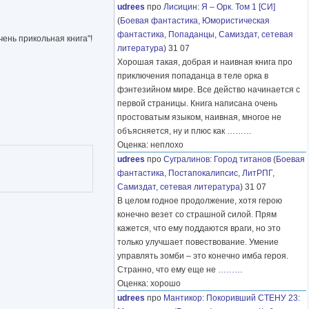
udrees
про
Лисицин
:
Я – Орк. Том 1 [СИ]
(
Боевая фантастика
,
Юмористическая
фантастика
,
Попаданцы
,
Самиздат, сетевая
ень прикольная книга"!
литература
) 31 07
Хорошая такая, добрая и наивная книга про
приключения попаданца в теле орка в
фэнтезийном мире. Все действо начинается с
первой страницы. Книга написана очень
простоватым языком, наивная, многое не
объясняется, ну и плюс как
………
Оценка: неплохо
udrees
про
Сугралинов
:
Город титанов
(
Боевая
фантастика
,
Постапокалипсис
,
ЛитРПГ
,
Самиздат, сетевая литература
) 31 07
В целом годное продолжение, хотя герою
конечно везет со страшной силой. Прям
кажется, что ему поддаются враги, но это
только улучшает повествование. Умение
управлять зомби – это конечно имба героя.
Странно, что ему еще не
………
Оценка: хорошо
udrees
про
Мантикор
:
Покоривший СТЕНУ 23: