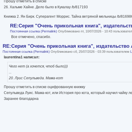
Прошу отметить в списке
26. Хальме Хайне. Дело было в Кукалау /b/817193
Книжка 2. Ян Бирк. Суперагент Моррис. Тайна ветряной мельницы /b/81698
RE:Серия "Очень прикольная книга", издательст
Постоянная ссылка (Permalink)
Опубликовано пт, 10/07/2026 - 10:43 пользоват
Все отмечено, спасибо.
RE:Серия "Очень прикольная книга", издательство 
Постоянная ссылка (Permalink)
Опубликовано сб, 25/07/2026 - 03:39 пользователем
L
laurentina1 написал:
Чего нет (а хочется, чтоб было)))
...
20. Луис Сепульведа. Мама-кот
Прошу отметить в списке оцифрованную книжку
Сепульведа Луис. Мама-кот, или История про кота, который научил чайку ле
Заранее благодарна