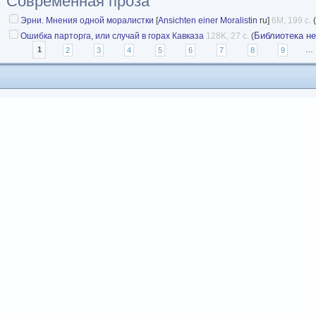
Современная проза
Эрни. Мнения одной моралистки
[
Ansichten einer Moralistin
ru]
6M, 199 с.
(
Библиотека н
Ошибка парторга, или случай в горах Кавказа
128K, 27 с.
(
Страницы
1
2
3
4
5
6
7
8
9
…