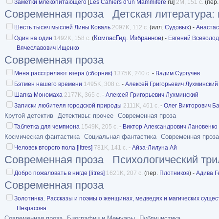
Заметки млекопитающего
[
Les Cahiers d’un Mammifère
ru]
2M, 151 с.
(пер
Современная проза
Детская литература:
Шесть тысяч мыслей Лины Коваль
2097K, 112 с.
(илл.
Судовых
) -
Анастас
КомпасГид. Избранное
Один на один
1492K, 158 с.
(
) -
Евгений Всеволо
Вячеславович Ищенко
Современная проза
Меня расстреляют вчера (сборник)
1375K, 240 с.
-
Вадим Сургучев
Бэтмен нашего времени
1495K, 308 с.
-
Алексей Григорьевич Лухминский
Шапка Мономаха
2177K, 365 с.
-
Алексей Григорьевич Лухминский
Записки любителя городской природы
2111K, 461 с.
-
Олег Викторович Б
Крутой детектив
Детективы: прочее
Современная проза
Таблетка для чемпиона
1549K, 205 с.
-
Виктор Александрович Лановенко
Космическая фантастика
Социальная фантастика
Современная проза
Человек второго пола [litres]
781K, 141 с.
-
Айза-Лилуна Ай
Современная проза
Психологический тр
Добро пожаловать в нигде [litres]
1621K, 207 с.
(пер.
Плотников
) -
Адива 
Современная проза
Золотинка. Рассказы и поэмы о женщинах, медведях и магических сущес
Некрасова
Современная проза
Биографии и Мемуары
Публицистика