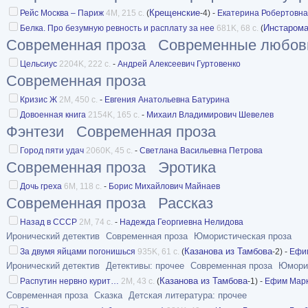
Крещенские
Рейс Москва – Париж
4M, 215 с.
(
-4) -
Екатерина Робертовна
Инстаром
Белка. Про безумную ревность и расплату за нее
681K, 68 с.
(
Современная проза
Современные любов
Цельсиус
2204K, 222 с.
-
Андрей Алексеевич Гуртовенко
Современная проза
Кризис Ж
2M, 450 с.
-
Евгения Анатольевна Батурина
Довоенная книга
2154K, 165 с.
-
Михаил Владимирович Шевелев
Фэнтези
Современная проза
Город пяти удач
2060K, 45 с.
-
Светлана Васильевна Петрова
Современная проза
Эротика
Дочь греха
6M, 118 с.
-
Борис Михайлович Майнаев
Современная проза
Рассказ
Назад в СССР
2M, 74 с.
-
Надежда Георгиевна Нелидова
Иронический детектив
Современная проза
Юмористическая проза
Казанова из Тамбова
За двумя яйцами погонишься
935K, 61 с.
(
-2) -
Ефи
Иронический детектив
Детективы: прочее
Современная проза
Юморис
Казанова из Тамбова
Распутин нервно курит…
2M, 43 с.
(
-1) -
Ефим Марк
Современная проза
Сказка
Детская литература: прочее