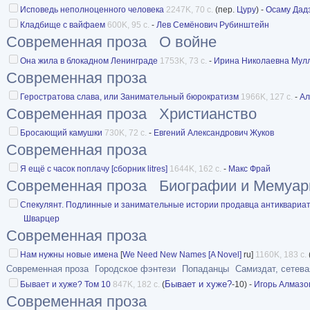
Исповедь неполноценного человека
2247K, 70 с.
(пер.
Цуру
) -
Осаму Дад
Кладбище с вайфаем
600K, 95 с.
-
Лев Семёнович Рубинштейн
Современная проза
О войне
Она жила в блокадном Ленинграде
1753K, 73 с.
-
Ирина Николаевна Мул
Современная проза
Геростратова слава, или Занимательный бюрократизм
1966K, 127 с.
-
Ал
Современная проза
Христианство
Бросающий камушки
730K, 72 с.
-
Евгений Александрович Жуков
Современная проза
Я ещё с часок поплачу [сборник litres]
1644K, 162 с.
-
Макс Фрай
Современная проза
Биографии и Мемуа
Спекулянт. Подлинные и занимательные истории продавца антиквариа
Шварцер
Современная проза
Нам нужны новые имена
[
We Need New Names [A Novel]
ru]
1160K, 183 с.
Современная проза
Городское фэнтези
Попаданцы
Самиздат, сетева
Бывает и хуже?
Бывает и хуже? Том 10
847K, 182 с.
(
-10) -
Игорь Алмазо
Современная проза