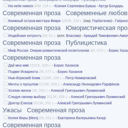
На небе никого
34M, 119 с.
-
Ксения Сергеевна Букша
-
Артур Бондарь
Современная проза
Современные любов
Книжный остров мистера Фикри
1192K, 144 с.
(пер.
Горбатенко
) -
Габриэ
Современная проза
Юмористическая про
Индейская хитрость
5M, 51 с.
(илл.
Власова
) -
Аркадий Тимофеевич Авер
Современная проза
Публицистика
Миф Россия. Очерки романтической политологии
3M, 470 с.
-
Борис Хаза
Современная проза
Дай мне имя
1521K, 328 с.
-
Борис Хазанов
Подвиг Искариота
2M, 477 с.
-
Борис Хазанов
Нью-йоркский бомж
1226K, 108 с.
-
Петр Немировский
Мечты о прошлом
2176K, 439 с.
-
Александр Леонидович Парфёнов
Хозяин жизни
2M, 394 с.
-
Алексей Григорьевич Лухминский
Следуя своему выбору
2012K, 358 с.
-
Алексей Григорьевич Лухминский
Доктор Елизов
2013K, 391 с.
-
Алексей Григорьевич Лухминский
Ужасы
Современная проза
Копия Веры [litres]
2M, 261 с.
-
Екатерина Валерьевна Качур
Современная проза