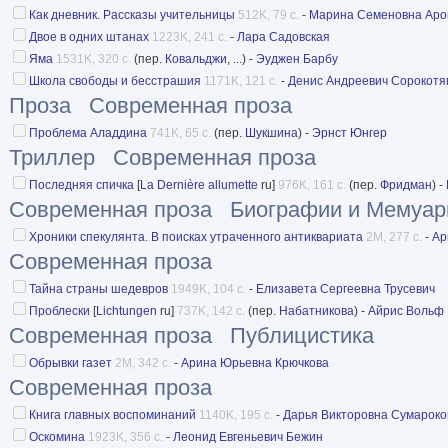
Как дневник. Рассказы учительницы
512K, 79 с.
-
Марина Семеновна Ар
Двое в одних штанах
1223K, 241 с.
-
Лара Садовская
Яма
1531K, 320 с.
(пер.
Ковальджи
, ...) -
Эуджен Барбу
Школа свободы и бесстрашия
1171K, 121 с.
-
Денис Андреевич Сорокотя
Проза
Современная проза
Проблема Аладдина
741K, 65 с.
(пер.
Шукшина
) -
Эрнст Юнгер
Триллер
Современная проза
Последняя спичка
[
La Dernière allumette
ru]
976K, 161 с.
(пер.
Фридман
) -
Современная проза
Биографии и Мемуа
Хроники спекулянта. В поисках утраченного антиквариата
2M, 277 с.
-
Ар
Современная проза
Тайна страны шедевров
1949K, 104 с.
-
Елизавета Сергеевна Трусевич
Проблески
[
Lichtungen
ru]
737K, 142 с.
(пер.
Набатникова
) -
Айрис Вольф
Современная проза
Публицистика
Обрывки газет
2M, 342 с.
-
Арина Юрьевна Крючкова
Современная проза
Книга главных воспоминаний
1140K, 195 с.
-
Дарья Викторовна Сумароко
Оскомина
1923K, 356 с.
-
Леонид Евгеньевич Бежин