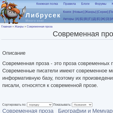
Перейти к основному содержанию
Книжная полка
Правила
Блоги
Форумы
Книги:
[Новые]
[Жанры]
[Серии]
[П
Либрусек
Авторы:
[А]
[Б]
[В]
[Г]
[Д]
[Е]
[Ж]
[З]
[И
Много книг
Вы здесь
Главная
»
Жанры
»
Современная проза
Современная про
Описание
Современная проза - это проза современных 
Современные писатели имеют современное м
информативную базу, поэтому их произведения
писали, относятся к современной прозе.
Сортировать по:
Показывать:
Современная проза
Биографии и Мемуа