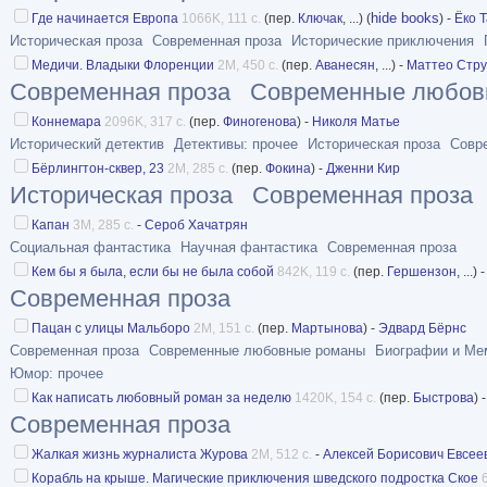
hide books
Где начинается Европа
1066K, 111 с.
(пер.
Ключак
, ...) (
) -
Ёко 
Историческая проза
Современная проза
Исторические приключения
Медичи. Владыки Флоренции
2M, 450 с.
(пер.
Аванесян
, ...) -
Маттео Стру
Современная проза
Современные любов
Коннемара
2096K, 317 с.
(пер.
Финогенова
) -
Николя Матье
Исторический детектив
Детективы: прочее
Историческая проза
Совр
Бёрлингтон-сквер, 23
2M, 285 с.
(пер.
Фокина
) -
Дженни Кир
Историческая проза
Современная проза
Капан
3M, 285 с.
-
Сероб Хачатрян
Социальная фантастика
Научная фантастика
Современная проза
Кем бы я была, если бы не была собой
842K, 119 с.
(пер.
Гершензон
, ...) 
Современная проза
Пацан с улицы Мальборо
2M, 151 с.
(пер.
Мартынова
) -
Эдвард Бёрнс
Современная проза
Современные любовные романы
Биографии и Ме
Юмор: прочее
Как написать любовный роман за неделю
1420K, 154 с.
(пер.
Быстрова
) 
Современная проза
Жалкая жизнь журналиста Журова
2M, 512 с.
-
Алексей Борисович Евсее
Корабль на крыше. Магические приключения шведского подростка Ское