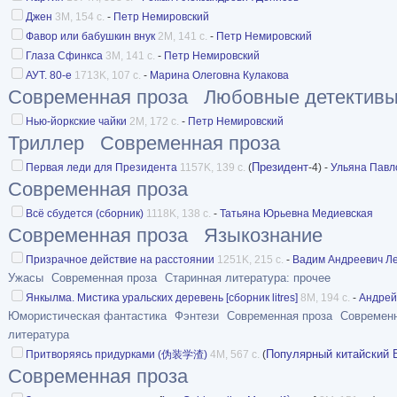
Джен
3M, 154 с.
-
Петр Немировский
Фавор или бабушкин внук
2M, 141 с.
-
Петр Немировский
Глаза Сфинкса
3M, 141 с.
-
Петр Немировский
АУТ. 80-е
1713K, 107 с.
-
Марина Олеговна Кулакова
Современная проза
Любовные детектив
Нью-йоркские чайки
2M, 172 с.
-
Петр Немировский
Триллер
Современная проза
Президент
Первая леди для Президента
1157K, 139 с.
(
-4) -
Ульяна Павл
Современная проза
Всё сбудется (сборник)
1118K, 138 с.
-
Татьяна Юрьевна Медиевская
Современная проза
Языкознание
Призрачное действие на расстоянии
1251K, 215 с.
-
Вадим Андреевич Л
Ужасы
Современная проза
Старинная литература: прочее
Янкылма. Мистика уральских деревень [сборник litres]
8M, 194 с.
-
Андрей
Юмористическая фантастика
Фэнтези
Современная проза
Современ
литература
Популярный китайский 
Притворяясь придурками (伪装学渣)
4M, 567 с.
(
Современная проза