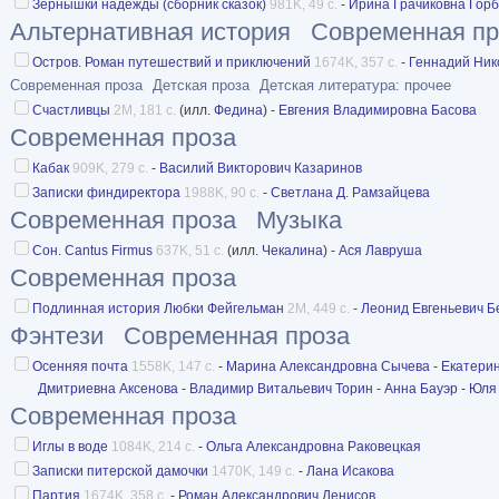
Зёрнышки надежды (сборник сказок)
981K, 49 с.
-
Ирина Грачиковна Гор
Альтернативная история
Современная пр
Остров. Роман путешествий и приключений
1674K, 357 с.
-
Геннадий Ник
Современная проза
Детская проза
Детская литература: прочее
Счастливцы
2M, 181 с.
(илл.
Федина
) -
Евгения Владимировна Басова
Современная проза
Кабак
909K, 279 с.
-
Василий Викторович Казаринов
Записки финдиректора
1988K, 90 с.
-
Светлана Д. Рамзайцева
Современная проза
Музыка
Сон. Cantus Firmus
637K, 51 с.
(илл.
Чекалина
) -
Ася Лавруша
Современная проза
Подлинная история Любки Фейгельман
2M, 449 с.
-
Леонид Евгеньевич Б
Фэнтези
Современная проза
Осенняя почта
1558K, 147 с.
-
Марина Александровна Сычева
-
Екатери
Дмитриевна Аксенова
-
Владимир Витальевич Торин
-
Анна Бауэр
-
Юля 
Современная проза
Иглы в воде
1084K, 214 с.
-
Ольга Александровна Раковецкая
Записки питерской дамочки
1470K, 149 с.
-
Лана Исакова
Партия
1674K, 358 с.
-
Роман Александрович Денисов