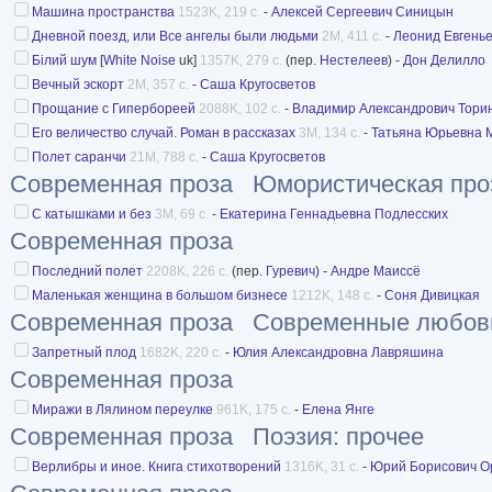
Машина пространства
1523K, 219 с.
-
Алексей Сергеевич Синицын
Дневной поезд, или Все ангелы были людьми
2M, 411 с.
-
Леонид Евгень
Білий шум
[
White Noise
uk]
1357K, 279 с.
(пер.
Нестелеев
) -
Дон Делилло
Вечный эскорт
2M, 357 с.
-
Саша Кругосветов
Прощание с Гипербореей
2088K, 102 с.
-
Владимир Александрович Тори
Его величество случай. Роман в рассказах
3M, 134 с.
-
Татьяна Юрьевна 
Полет саранчи
21M, 788 с.
-
Саша Кругосветов
Современная проза
Юмористическая про
С катышками и без
3M, 69 с.
-
Екатерина Геннадьевна Подлесских
Современная проза
Последний полет
2208K, 226 с.
(пер.
Гуревич
) -
Андре Маиссё
Маленькая женщина в большом бизнесе
1212K, 148 с.
-
Соня Дивицкая
Современная проза
Современные любов
Запретный плод
1682K, 220 с.
-
Юлия Александровна Лавряшина
Современная проза
Миражи в Лялином переулке
961K, 175 с.
-
Елена Янге
Современная проза
Поэзия: прочее
Верлибры и иное. Книга стихотворений
1316K, 31 с.
-
Юрий Борисович О