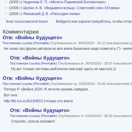
(2005 г.)
Чудинова Е. П.
«Мечеть Парижской Богоматери»
(2006 г.)
Шубин А. В.
«Ведьмино кольцо. Советский союз XXI века»
(2006 г.)
Янковский Д. В.
«Рапсодия гнева»
Блог пользователя kryon
Войдите
или
зарегистрируйтесь
, чтобы отп
Комментарии
Отв: «Войны будущего»
Постоянная ссылка (Permalink)
Опубликовано вт, 30/03/2010 - 18:12 пользователем
L
Не знаю про других авторов но все книги Березина надо пометить (*) - кни
Отв: «Войны будущего»
Постоянная ссылка (Permalink)
Опубликовано вт, 30/03/2010 - 20:07 пользоват
Ну вот только системы рейтингов нам ещё здесь не хватало ))
Отв: «Войны будущего»
Постоянная ссылка (Permalink)
Опубликовано ср, 31/03/2010 - 01:00 пользователем
Питерс Р. «Война 2020. И летели наземь самураи…
Вот она:
http://lib.rus.ec/b/193653
(только что влил)
Отв: «Войны будущего»
Постоянная ссылка (Permalink)
Опубликовано чт, 01/04/2010 - 06:30 пользоват
Спасибо, список обновил!