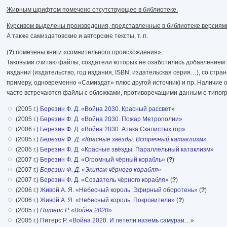
Жирным шрифтом помечено отсутствующее в библиотеке.
Курсивом выделены произведения, представленные в библиотеке версиями 
А также самиздатовские и авторские тексты, т. п.
(
?
) помечены книги «сомнительного происхождения».
Таковыми считаю файлы, создатели которых не озаботились добавлением 
издании (издательство, год издания, ISBN, издательская серия…), со стран
примеру, одновременно «Самиздат» плюс другой источник) и пр. Наличие 
часто встречаются файлы с обложками, противоречащими данным о типог
(2005 г.)
Березин Ф. Д.
«Война 2030. Красный рассвет»
(2005 г.)
Березин Ф. Д.
«Война 2030. Пожар Метрополии»
(2006 г.)
Березин Ф. Д.
«Война 2030. Атака Скалистых гор»
(2005 г.)
Березин Ф. Д.
«Красные звёзды. Встречный катаклизм»
(2005 г.)
Березин Ф. Д.
«Красные звёзды. Параллельный катаклизм»
(2007 г.)
Березин Ф. Д.
«Огромный чёрный корабль»
(
?
)
(2007 г.)
Березин Ф. Д.
«Экипаж чёрного корабля»
(2007 г.)
Березин Ф. Д.
«Создатель чёрного корабля»
(
?
)
(2006 г.)
Живой А. Я.
«Небесный король. Эфирный оборотень»
(
?
)
(2006 г.)
Живой А. Я.
«Небесный король. Покровители»
(
?
)
(2005 г.)
Питерс Р.
«Война 2020»
(2005 г.)
Питерс Р.
«Война 2020. И летели наземь самураи…»