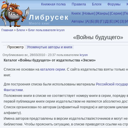
Перейти к основному содержанию
Книжная полка
Правила
Блоги
Форумы
Книги:
[Новые]
[Жанры]
[Серии]
[П
Либрусек
Авторы:
[А]
[Б]
[В]
[Г]
[Д]
[Е]
[Ж]
[З]
[И
Много книг
Вы здесь
Главная
»
Блоги
»
Блог пользователя kryon
«Войны будущего»
Главные вкладки
Просмотр
(активная вкладка)
Упомянутые авторы и книги
Опубликовано вс, 28/03/2010 - 23:37 пользователем
kryon
Каталог «Войны будущего» от издательства «Эксмо»
Список не основан на
каталоге серии
. С сайта издательства взяты только 
книг.
Для построения списка были использованы материалы
Российской госуда
Фантастики
.
Положение книги в списке не соответствует номеру книги в серии, порядку в
первой публикации книги серии издательством не являются абсолютно до
Список организован по авторам (алфавитный порядок) и авторским циклам (
алфавиту).
Имена авторов представлены в версии издательства/источников и могут не
библиотеке. Чтобы прояснить ситуацию, в списке приводятся ссылки на ст