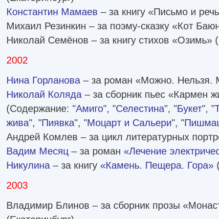
Константин Мамаев
– за книгу «Письмо и речь
Михаил Резинкин – за поэму-сказку «Кот Баю
Николай Семёнов – за книгу стихов «Озимь» 
2002
Нина Горланова
– за роман «Можно. Нельзя. 
Николай Коляда
– за сборник пьес «Кармен ж
(Содержание: "
Амиго
", "
Селестина
", "
Букет
", "
жива
", "
Пиявка
", "
Моцарт и Сальери
", "
Пишма
Андрей Комлев – за цикл литературных портр
Вадим Месяц
– за роман
«Лечение электриче
Никулина
– за книгу
«Камень. Пещера. Гора»
(
2003
Владимир Блинов – за сборник прозы «Мона