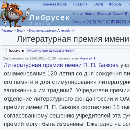
Перейти к основному содержанию
Книжная полка
Правила
Блоги
Форумы
Книги:
[Новые]
[Жанры]
[Серии]
[П
Либрусек
Авторы:
[А]
[Б]
[В]
[Г]
[Д]
[Е]
[Ж]
[З]
[И
Много книг
Вы здесь
Главная
»
Блоги
»
Блог пользователя Алексей_Н
Литературная премия имени 
Главные вкладки
Просмотр
(активная вкладка)
Упомянутые авторы и книги
Опубликовано пт, 25/02/2011 - 10:26 пользователем
Алексей_Н
Литературная премия имени П. П. Бажова
учр
ознаменование 120-летия со дня рождения пи
его памяти и для стимулирования литературн
заложенных им традиций. Учредители преми
отделение литературного фонда России и О
премии имени П. П. Бажова составляет 15 ты
согласованному решению учредителей эта су
премий могут быть изменены. Ежегодно на ос