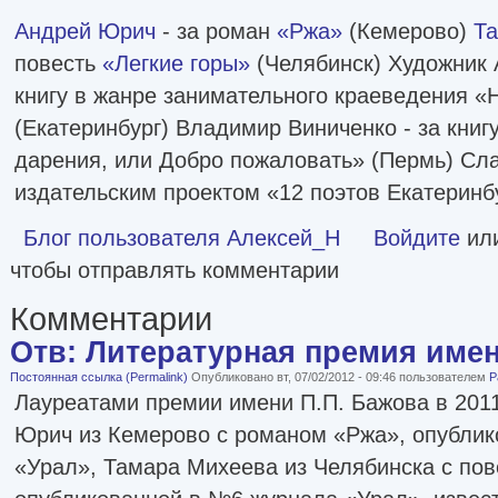
Андрей Юрич
- за роман
«Ржа»
(Кемерово)
Т
повесть
«Легкие горы»
(Челябинск) Художник 
книгу в жанре занимательного краеведения «
(Екатеринбург) Владимир Виниченко - за книг
дарения, или Добро пожаловать» (Пермь) Сл
издательским проектом «12 поэтов Екатеринбу
Блог пользователя Алексей_Н
Войдите
ил
чтобы отправлять комментарии
Комментарии
Отв: Литературная премия имен
Постоянная ссылка (Permalink)
Опубликовано вт, 07/02/2012 - 09:46 пользователем
P
Лауреатами премии имени П.П. Бажова в 201
Юрич из Кемерово с романом «Ржа», опубли
«Урал», Тамара Михеева из Челябинска с пов