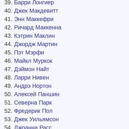
Барри Лонгиер
Джек Макдевитт
Энн Маккефри
Ричард Маккенна
Кэтрин Маклин
Джордж Мартин
Пэт Мэрфи
Майкл Муркок
Дэймон Найт
Ларри Нивен
Андрэ Нортон
Алексей Паншин
Северна Парк
Фредерик Пол
Джек Уильямсон
Джоанна Расс