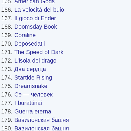
American Gods
La velocità del buio
Il gioco di Ender
Doomsday Book
Coraline
Deposedaţii
The Speed of Dark
L'isola del drago
Два сердца
Startide Rising
Dreamsnake
Се — человек
I burattinai
Guerra eterna
Вавилонская башня
Вавилонская башня