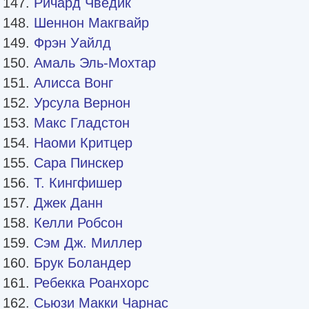
Ричард Чведик
Шеннон Макгвайр
Фрэн Уайлд
Амаль Эль-Мохтар
Алисса Вонг
Урсула Вернон
Макс Гладстон
Наоми Критцер
Сара Пинскер
Т. Кингфишер
Джек Данн
Келли Робсон
Сэм Дж. Миллер
Брук Боландер
Ребекка Роанхорс
Сьюзи Макки Чарнас