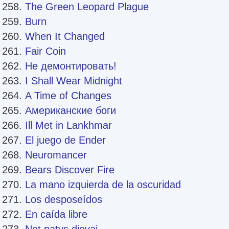
The Green Leopard Plague
Burn
When It Changed
Fair Coin
Не демонтировать!
I Shall Wear Midnight
A Time of Changes
Американские боги
Ill Met in Lankhmar
El juego de Ender
Neuromancer
Bears Discover Fire
La mano izquierda de la oscuridad
Los desposeídos
En caída libre
Net patys dievai