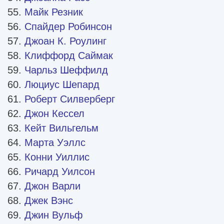
Майк Резник
Спайдер Робинсон
Джоан К. Роулинг
Клиффорд Саймак
Чарльз Шеффилд
Люциус Шепард
Роберт Силверберг
Джон Кессел
Кейт Вильгельм
Марта Уэллс
Конни Уиллис
Ричард Уилсон
Джон Варли
Джек Вэнс
Джин Вульф