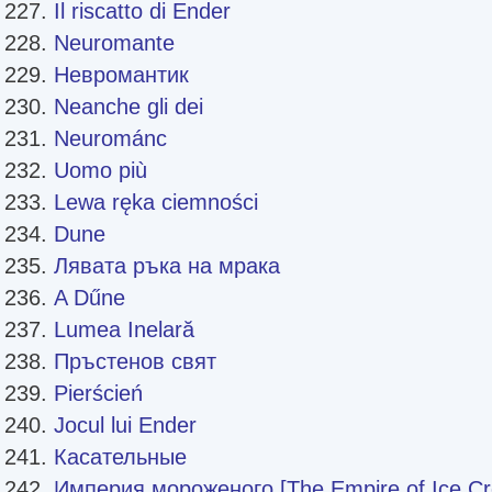
Il riscatto di Ender
Neuromante
Невромантик
Neanche gli dei
Neurománc
Uomo più
Lewa ręka ciemności
Dune
Лявата ръка на мрака
A Dűne
Lumea Inelară
Пръстенов свят
Pierścień
Jocul lui Ender
Касательные
Империя мороженого [The Empire of Ice C