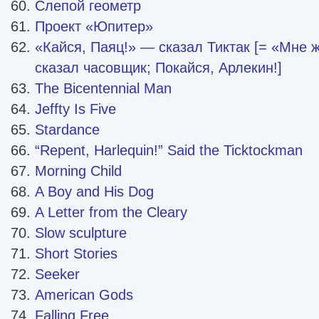
Слепой геометр
Проект «Юпитер»
«Кайся, Паяц!» — сказал Тиктак [= «Мне 
сказал часовщик; Покайся, Арлекин!]
The Bicentennial Man
Jeffty Is Five
Stardance
“Repent, Harlequin!” Said the Ticktockman
Morning Child
A Boy and His Dog
A Letter from the Cleary
Slow sculpture
Short Stories
Seeker
American Gods
Falling Free