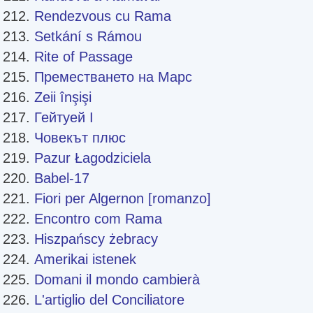
Rendezvous cu Rama
Setkání s Rámou
Rite of Passage
Преместването на Марс
Zeii înşişi
Гейтуей I
Човекът плюс
Pazur Łagodziciela
Babel-17
Fiori per Algernon [romanzo]
Encontro com Rama
Hiszpańscy żebracy
Amerikai istenek
Domani il mondo cambierà
L'artiglio del Conciliatore