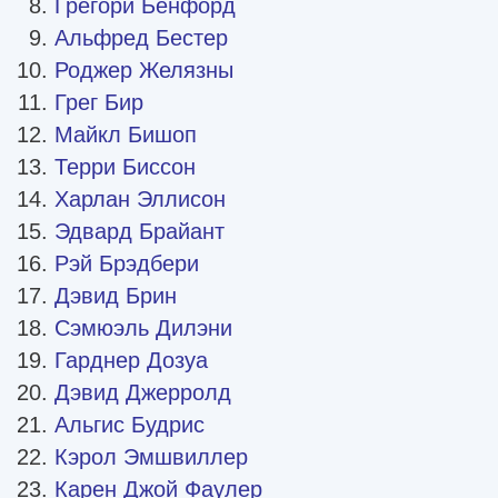
Грегори Бенфорд
Альфред Бестер
Роджер Желязны
Грег Бир
Майкл Бишоп
Терри Биссон
Харлан Эллисон
Эдвард Брайант
Рэй Брэдбери
Дэвид Брин
Сэмюэль Дилэни
Гарднер Дозуа
Дэвид Джерролд
Альгис Будрис
Кэрол Эмшвиллер
Карен Джой Фаулер