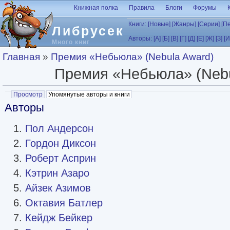
Перейти к основному содержанию
Книжная полка
Правила
Блоги
Форумы
Книги:
[Новые]
[Жанры]
[Серии]
[П
Либрусек
Авторы:
[А]
[Б]
[В]
[Г]
[Д]
[Е]
[Ж]
[З]
[И
Много книг
Вы здесь
Главная
»
Премия «Небьюла» (Nebula Award)
Премия «Небьюла» (Nebu
Главные вкладки
Просмотр
Упомянутые авторы и книги
(активная вкладка)
Авторы
Пол Андерсон
Гордон Диксон
Роберт Асприн
Кэтрин Азаро
Айзек Азимов
Октавия Батлер
Кейдж Бейкер