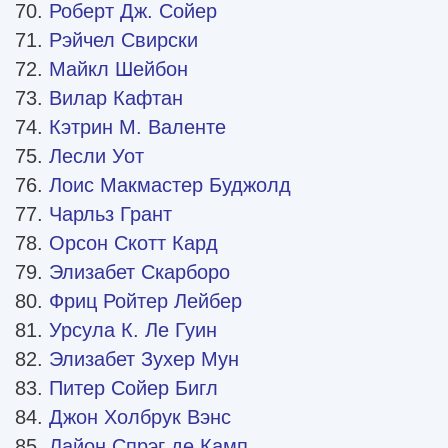
Роберт Дж. Сойер
Рэйчел Свирски
Майкл Шейбон
Вилар Кафтан
Кэтрин М. Валенте
Лесли Уот
Лоис Макмастер Буджолд
Чарльз Грант
Орсон Скотт Кард
Элизабет Скарборо
Фриц Ройтер Лейбер
Урсула К. Ле Гуин
Элизабет Зухер Мун
Питер Сойер Бигл
Джон Холбрук Вэнс
Лайон Спрэг де Камп