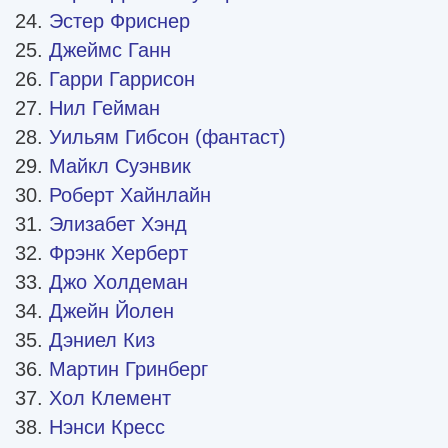
Эстер Фриснер
Джеймс Ганн
Гарри Гаррисон
Нил Гейман
Уильям Гибсон (фантаст)
Майкл Суэнвик
Роберт Хайнлайн
Элизабет Хэнд
Фрэнк Херберт
Джо Холдеман
Джейн Йолен
Дэниел Киз
Мартин Гринберг
Хол Клемент
Нэнси Кресс