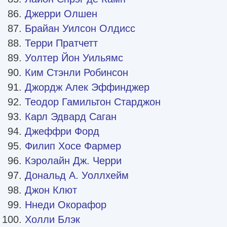
Джерри Олшен
Брайан Уилсон Олдисс
Терри Пратчетт
Уолтер Йон Уильямс
Ким Стэнли Робинсон
Джордж Алек Эффинджер
Теодор Гамильтон Старджон
Карл Эдвард Саган
Джеффри Форд
Филип Хосе Фармер
Кэролайн Дж. Черри
Дональд А. Уоллхейм
Джон Клют
Ннеди Окорафор
Холли Блэк