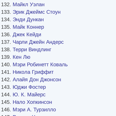
Майкл Уэлан
Эрик Джеймс Стоун
Энди Дункан
Майк Коннер
Джек Кейди
Чарли Джейн Андерс
Терри Виндлинг
Кен Лю
Мэри Робинетт Коваль
Никола Гриффит
Алайя Дон Джонсон
Юджи Фостер
Ю. К. Майерс
Нало Хопкинсон
Мэри А. Турзилло