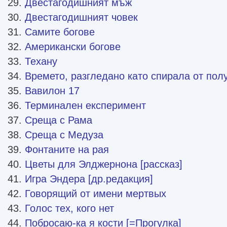
Двестагодишният мъж
Двестагодишният човек
Самите богове
Американски богове
Техану
Времето, разгледано като спирала от по
Вавилон 17
Терминален експеримент
Среща с Рама
Среща с Медуза
Фонтаните на рая
Цветы для Элджернона [рассказ]
Игра Эндера [др.редакция]
Говорящий от имени мертвых
Голос тех, кого нет
Побросаю-ка я кости [=Прогулка]