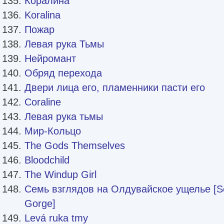
Коралина
Koralina
Пожар
Левая рука Тьмы
Нейромант
Обряд перехода
Двери лица его, пламенники пасти его
Coraline
Левая рука тьмы
Мир-Кольцо
The Gods Themselves
Bloodchild
The Windup Girl
Семь взглядов на Олдувайское ущелье [Se
Gorge]
Levá ruka tmy