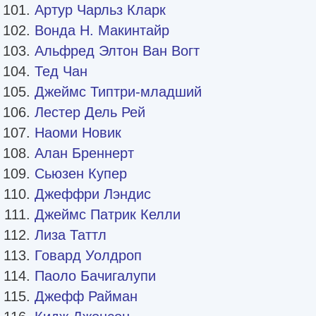
Артур Чарльз Кларк
Вонда Н. Макинтайр
Альфред Элтон Ван Вогт
Тед Чан
Джеймс Типтри-младший
Лестер Дель Рей
Наоми Новик
Алан Бреннерт
Сьюзен Купер
Джеффри Лэндис
Джеймс Патрик Келли
Лиза Таттл
Говард Уолдроп
Паоло Бачигалупи
Джефф Райман