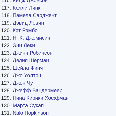
Кидж Джонсон
Келли Линк
Памела Сарджент
Дэвид Левин
Кэт Рэмбо
Н. К. Джемисин
Энн Леки
Джинн Робинсон
Делия Шерман
Шейла Финч
Джо Уолтон
Джон Чу
Джефф Вандермеер
Нина Кирики Хоффман
Марта Сукап
Nalo Hopkinson