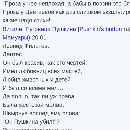
"Проза у нее неплохая, а бабы в поэзии это бя
Проза у Цветаевой как раз слишком экзальтиро
какие надо стихи!
Витале
:
Пуговица Пушкина
[
Pushkin’s button
ru]
Мемуары
) 20 01
Леонид Филатов.
Дантес
Он был красив, как сто чертей,
Имел любовниц всех мастей,
Любил животных и детей
И был со всеми мил…
Да полно, так ли уж права
Была жестокая молва,
Швырнув вослед ему слова:
"Он Пушкина убил!"?
Он навсегда покинул свет,