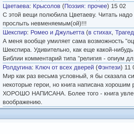
Цветаева
:
Крысолов
(
Поэзия: прочее
) 15 02
С этой вещи полюбила Цветаеву. Читать надо 
прослыть невменяемым(ой)!!!
Шекспир
:
Ромео и Джульетта
(
в стихах
,
Траге
А меня вообще умиляет сама возможность "о
Шекспира. Удивительно, как еще какой-нибудь
Библии комментарий типа "религия - опиум дл
Ролдугина
:
Ключ от всех дверей
(
Фэнтези
) 11 
Мир как раз весьма условный, я бы сказала с
некоторые герои, но книга написана хорошим 
ХОРОШО НАПИСАНА. Более того - книга увлек
воображению.