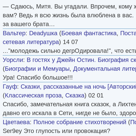
— Сдаюсь, Митя. Вы угадали. Впрочем, кому ж
вам? Ведь я всю жизнь была влюблена в вас.
за вашего брата…
Вальтер
:
Deadушка
(
Боевая фантастика
,
Пост
сетевая литература
) 14 07
..."молодежь сильно дегрОдировала!", что есть
Уорсли
:
В гостях у Джейн Остин. Биография с
(
Биографии и Мемуары
,
Документальная лите
Ура! Спасибо большое!!!
Гауф
:
Сказки, рассказанные на ночь [Авторски
(
Классическая проза
,
Сказка
) 02 01
Спасибо, замечательная книга сказок, а Лихт
давно его искала в Сети, нигде не было, здор
Цветаева
:
Полное собрание стихотворений
(
П
Ser9ey Это глупость или провокация?