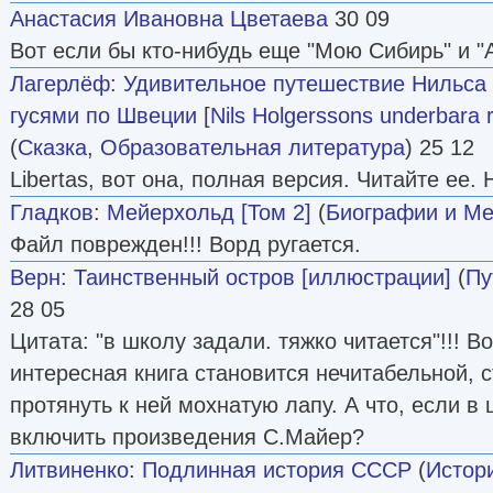
Анастасия Ивановна Цветаева
30 09
Вот если бы кто-нибудь еще "Мою Сибирь" и "
Лагерлёф
:
Удивительное путешествие Нильса 
гусями по Швеции
[
Nils Holgerssons underbara
(
Сказка
,
Образовательная литература
) 25 12
Libertas, вот она, полная версия. Читайте ее.
Гладков
:
Мейерхольд [Том 2]
(
Биографии и М
Файл поврежден!!! Ворд ругается.
Верн
:
Таинственный остров [иллюстрации]
(
Пу
28 05
Цитата: "в школу задали. тяжко читается"!!! В
интересная книга становится нечитабельной, 
протянуть к ней мохнатую лапу. А что, если 
включить произведения С.Майер?
Литвиненко
:
Подлинная история СССР
(
Истор