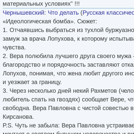
материальных условиях" !!!
Чернышевский
:
Что делать
(
Русская классиче
«Идеологическая бомба». Сюжет:
1. Отчаявшись выбраться из тухлой буржуазн
замуж за врача Лопухова, к которому испытыв
чувства.
2. Вера полюбила лучшего друга своего мужа 
благородство и порядочность заставляют отка
Лопухов, понимая, что жена любит другого ин
и уезжает за границу.
3. Через несколько дней некий Рахметов (чел
любитель спать на гвоздях) сообщает Вере, чт
свободна. Вера Павловна с чистой совестью 
Кирсанова.
P.S. Чуть не забыла: Вера Павловна устраива
мечтает о светлом будущем человечества и ви