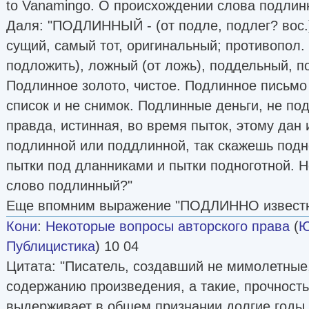
to Vanamingo. О происхождении слова подлин
Даля: "ПОДЛИННЫЙ - (от подле, подлег? вос.
сущий, самый тот, оригинальный; противопол.
подложить), ложный (от ложь), поддельный, 
Подлинное золото, чистое. Подлинное письмо 
список и не снимок. Подлинные деньги, не п
правда, истинная, во время пыток, этому дан
подлинной или поддлинной, так скажешь подн
пытки под дланниками и пытки подноготной. Не
слово подлинный?"
Еще впомним выражение "ПОДЛИННО извест
Кони
:
Некоторые вопросы авторского права
(
Ю
Публицистика
) 10 04
Цитата: "Писатель, создавший не мимолетные
содержанию произведения, а такие, прочность
выдерживает в общем признании долгие годы,