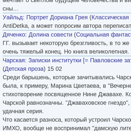
сны…
Уайльд
:
Портрет Дориана Грея
(
Классическая
AntiDetka, а может попросим автора переписа
Дяченко
:
Долина совести
(
Социальная фантас
ГГ. вызывает некоторую брезгливость, в то же
очень тяжелый конец. Но книга великолепная.
Чарская
:
Записки институтки [= Павловские з
(
Детская проза
) 15 02
Среди барышень, которые зачитывались Чарск
была, к примеру, Марина Цветаева, в "Вечерн
стихотворение посвященное Нине Джавахе. Ко
Чарской равнозначны. "Джаваховское гнездо",
удачная серия.
Что касается разноса, который устроил Чарско
ИМХО, вообще не воспринимал "дамскую лите