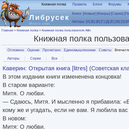
Перейти к основному содержанию
Книжная полка
Правила
Блоги
Форумы
Книги:
[Новые]
[Жанры]
[Серии]
[П
Либрусек
Авторы:
[А]
[Б]
[В]
[Г]
[Д]
[Е]
[Ж]
[З]
[И
Много книг
Вы здесь
Главная
»
Книжная полка
»
Книжная полка пользователя Aliki
Книжная полка пользов
Главные вкладки
Отложено
Оценки
Прочитано
Единомышленники
Советы
Впечатл
Вторичные вкладки
Авторы
Серии
Все
Каверин
:
Открытая книга [litres]
(
Советская кл
В этом издании книги измененена концовка!
В старом варианте:
Митя. О любви.
— Сдаюсь, Митя. И мысленно я прибавила: «В
кому же и угадать, если не вам. Я любила ва
В новом:
Митя: О любви.