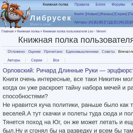
Перейти к основному содержанию
Книжная полка
Правила
Блоги
Форумы
Книги:
[Новые]
[Жанры]
[Серии]
[П
Либрусек
Авторы:
[А]
[Б]
[В]
[Г]
[Д]
[Е]
[Ж]
[З]
[И
Много книг
Вы здесь
Главная
»
Книжная полка
»
Книжная полка пользователя Leo - Venom
Книжная полка пользовател
Главные вкладки
Отложено
Оценки
Прочитано
Единомышленники
Советы
Впечатл
Вторичные вкладки
Авторы
Серии
Все
Орловский
:
Ричард Длинные Руки — эрцфюрст
Книги очень интересные, все таки Никитин мо
когда он уже раскроет тайну набора мечей и р
способностями?
Не нравится куча политики, раньше было как 
веселей.А тут скачки и полеты туда сюда и по
Тянется поход на Юг, он же может летать и ещ
был.Ну и сгонял бы на разведку и всем бы та