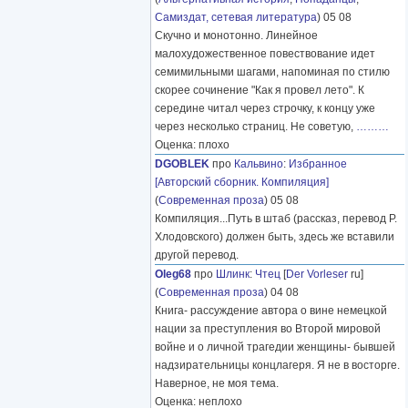
Самиздат, сетевая литература
) 05 08
Скучно и монотонно. Линейное
малохудожественное повествование идет
семимильными шагами, напоминая по стилю
скорее сочинение "Как я провел лето". К
середине читал через строчку, к концу уже
через несколько страниц. Не советую,
………
Оценка: плохо
DGOBLEK
про
Кальвино
:
Избранное
[Авторский сборник. Компиляция]
(
Современная проза
) 05 08
Компиляция...Путь в штаб (рассказ, перевод Р.
Хлодовского) должен быть, здесь же вставили
другой перевод.
Oleg68
про
Шлинк
:
Чтец
[
Der Vorleser
ru]
(
Современная проза
) 04 08
Книга- рассуждение автора о вине немецкой
нации за преступления во Второй мировой
войне и о личной трагедии женщины- бывшей
надзирательницы концлагеря. Я не в восторге.
Наверное, не моя тема.
Оценка: неплохо