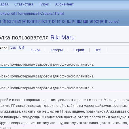
Карта
Статистика
Глюки
Абонемент
ериодика]
[Популярные]
[Страны]
[Теги]
]
[Й]
[К]
[Л]
[М]
[Н]
[О]
[П]
[Р]
[С]
[Т]
[У]
[Ф]
[Х]
[Ц]
[Ч]
[Ш]
[Щ]
[Э]
[Ю]
[Я]
[Прочее]
олка пользователя
Riki Maru
ения
(активная вкладка)
css
СИ
Книги
Авторы
Серии
Все
Написано компьютерным задротом для офисного планктона.
Написано компьютерным задротом для офисного планктона.
Написано компьютерным задротом для офисного планктона.
рней и спасает хороших пар... нет, девчонок хороших спасает. Милиционер, чл
ак что ГГ легко открывает двери ногой в кабинеты мэров, райкомов, военных 
указывает, как жить, он же... ну, он ГГ, ему виднее, правильно? А указывает о
е пионеры и тимуровцы, и будет всем щастье, это же просто так и очевидно!
уза всегда хорошая, потому что... ну, потому что это власть, это же аксиома,
а
) 18 12