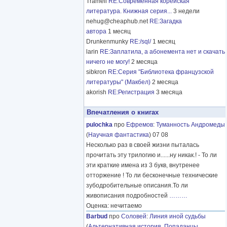
Tramell
RE:Современная корейская
литература. Книжная серия...
3 недели
nehug@cheaphub.net
RE:Загадка
автора
1 месяц
Drunkenmunky
RE:/sql/
1 месяц
larin
RE:Заплатила, а абонемента нет и скачать
ничего не могу!
2 месяца
sibkron
RE:Серия "Библиотека французской
литературы" (Макбел)
2 месяца
akorish
RE:Регистрация
3 месяца
Впечатления о книгах
pulochka
про
Ефремов
:
Туманность Андромеды
(
Научная фантастика
) 07 08
Несколько раз в своей жизни пыталась
прочитать эту трилогию и......ну никак.! - То ли
эти краткие имена из 3 букв, внутренее
отторжение ! То ли бесконечные технические
зубодробительные описания.То ли
живописания подробностей
………
Оценка: нечитаемо
Barbud
про
Соловей
:
Линия иной судьбы
(
Альтернативная история
,
Попаданцы
,