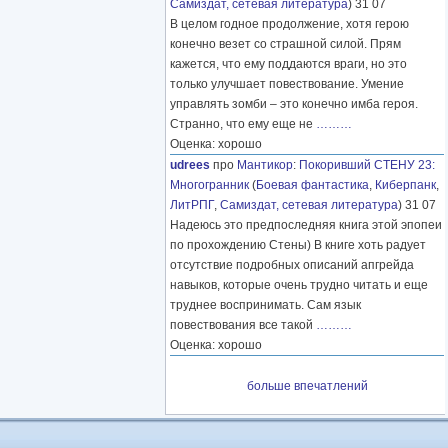
Самиздат, сетевая литература
) 31 07
В целом годное продолжение, хотя герою
конечно везет со страшной силой. Прям
кажется, что ему поддаются враги, но это
только улучшает повествование. Умение
управлять зомби – это конечно имба героя.
Странно, что ему еще не
………
Оценка: хорошо
udrees
про
Мантикор
:
Покоривший СТЕНУ 23:
Многогранник
(
Боевая фантастика
,
Киберпанк
,
ЛитРПГ
,
Самиздат, сетевая литература
) 31 07
Надеюсь это предпоследняя книга этой эпопеи
по прохождению Стены) В книге хоть радует
отсутствие подробных описаний апгрейда
навыков, которые очень трудно читать и еще
труднее воспринимать. Сам язык
повествования все такой
………
Оценка: хорошо
больше впечатлений