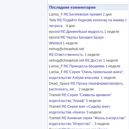
Последние комментарии
Larisa_F
RE:Беляевская премия
2 дня
Telly
RE:Подайте бедному копеечку на книжку с
литреса...
4 дня
epoost
RE:Древнейшая мудрость
1 неделя
epoost
RE:Чарльз Брокден Браун -
Wieland
1 неделя
nehug@cheaphub.net
RE:Ответственность.
1 неделя
nehug@cheaphub.net
RE:Доступ
1 неделя
Larisa_F
RE:Принцесса-бродяжка
1 неделя
Larisa_F
RE:Серия "Очень прикольная книга",
издательство Азбука-классика
1 неделя
Dead_Space
RE:Прошу переформатировать,
распознать, etc...
2 недели
Tramell
RE:Серия "Символы времени"
издательства "Аграф"
3 недели
Tramell
RE:Серия книг «Судьбы книг»
издательства «Книга»
3 недели
Tramell
RE:Книжная серия "Жизнь в искусстве"
издательство "Искусство"...
3 недели