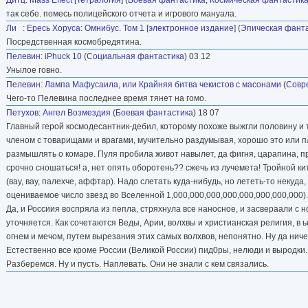
так себе. помесь полицейского отчета и игрового мануала.
Ли
:
Ересь Хоруса: Омнибус. Том 1 [электронное издание]
(
Эпическая фант
Посредственная космобредятина.
Пелевин
:
iPhuck 10
(
Социальная фантастика
) 03 12
Унылое говно.
Пелевин
:
Лампа Мафусаила, или Крайняя битва чекистов с масонами
(
Совр
Чего-то Пелевина последнее время тянет на гомо.
Петухов
:
Ангел Возмездия
(
Боевая фантастика
) 18 07
Главный герой космодесантник-дебил, которому похоже выжгли половину и
членом с товарищами и врагами, мучительно раздумывая, хорошо это или пл
размышлять о комаре. Пуля пробила живот навылет, да фигня, царапина, пройд
срочно сношаться! а, нет опять оборотень?? сжечь из лучемета! Тройной к
(вау, вау, палехче, аффтар). Надо слетать куда-нибудь, но лететь-то некуда
оцениваемое число звезд во Вселенной 1,000,000,000,000,000,000,000,000). 
Да, и Россиия воспряла из пепла, стряхнула все наносное, и засвераали с 
уточняется. Как сочетаются Веды, Арии, волхвы и христианская религия, в ы
огнем и мечом, путем вырезания этих самых волхвов, непонятно. Ну да ниче
Естественно все кроме России (Великой России) пид0ры, нелюди и выродки.
Разберемся. Ну и пусть. Наплевать. Они не знали с кем связались.