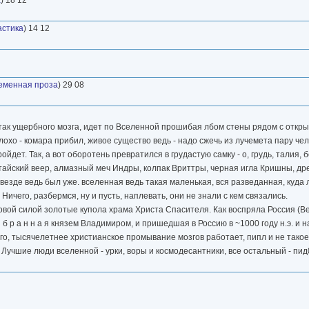
астика
) 14 12
еменная проза
) 29 08
 так ущербного мозга, идет по Вселенной прошибая лбом стены рядом с откр
охо - комара прибил, живое существо ведь - надо сжечь из лучемета пару чел
ет. Так, а вот оборотень превратился в грудастую самку - о, грудь, талия, б
итайский веер, алмазный меч Индры, колпак Вриттры, черная игла Кришны, др
, везде ведь был уже. вселенная ведь такая маленькая, вся разведанная, куда 
Ничего, разбермся, ну и пусть, наплевать, они не знали с кем связались.
новой силой золотые купола храма Христа Спасителя. Как воспряла Россия (Ве
 б р а н н а я князем Владимиром, и пришедшая в Россию в ~1000 году н.э. и
го, тысячелетнее христианское промывание мозгов работает, пипл и не такое
 Лучшие люди вселенной - урки, воры и космодесантники, все остальный - пи