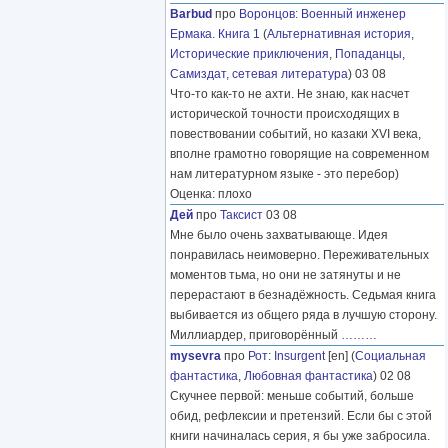
Barbud
про
Воронцов
:
Военный инженер
Ермака. Книга 1
(
Альтернативная история
,
Исторические приключения
,
Попаданцы
,
Самиздат, сетевая литература
) 03 08
Что-то как-то не ахти. Не знаю, как насчет
исторической точности происходящих в
повествовании событий, но казаки XVI века,
вполне грамотно говорящие на современном
нам литературном языке - это перебор)
Оценка: плохо
Дей
про
Таксист
03 08
Мне было очень захватывающе. Идея
понравилась неимоверно. Переживательных
моментов тьма, но они не затянуты и не
перерастают в безнадёжность. Седьмая книга
выбивается из общего ряда в лучшую сторону.
Миллиардер, приговорённый
………
mysevra
про
Рот
:
Insurgent
[en] (
Социальная
фантастика
,
Любовная фантастика
) 02 08
Скучнее первой: меньше событий, больше
обид, рефлексии и претензий. Если бы с этой
книги начиналась серия, я бы уже забросила.