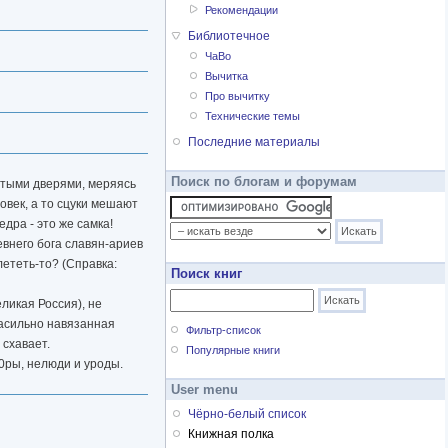
Рекомендации
Библиотечное
ЧаВо
Вычитка
Про вычитку
Технические темы
Последние материалы
Поиск по блогам и форумам
ытыми дверями, меряясь
овек, а то сцуки мешают
едра - это же самка!
евнего бога славян-ариев
лететь-то? (Справка:
Поиск книг
ликая Россия), не
 насильно навязанная
Фильтр-список
 схавает.
Популярные книги
д0ры, нелюди и уроды.
User menu
Чёрно-белый список
Книжная полка