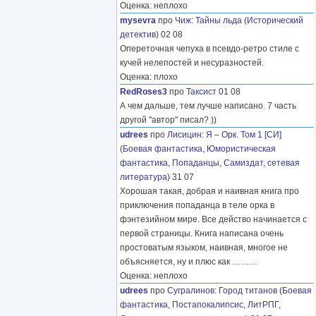
Оценка: неплохо
mysevra
про
Чиж
:
Тайны льда
(
Исторический
детектив
) 02 08
Опереточная чепуха в псевдо-ретро стиле с
кучей нелепостей и несуразностей.
Оценка: плохо
RedRoses3
про
Таксист
01 08
А чем дальше, тем лучше написано. 7 часть
другой "автор" писал? ))
udrees
про
Лисицин
:
Я – Орк. Том 1 [СИ]
(
Боевая фантастика
,
Юмористическая
фантастика
,
Попаданцы
,
Самиздат, сетевая
литература
) 31 07
Хорошая такая, добрая и наивная книга про
приключения попаданца в теле орка в
фэнтезийном мире. Все действо начинается с
первой страницы. Книга написана очень
простоватым языком, наивная, многое не
объясняется, ну и плюс как
………
Оценка: неплохо
udrees
про
Сугралинов
:
Город титанов
(
Боевая
фантастика
,
Постапокалипсис
,
ЛитРПГ
,