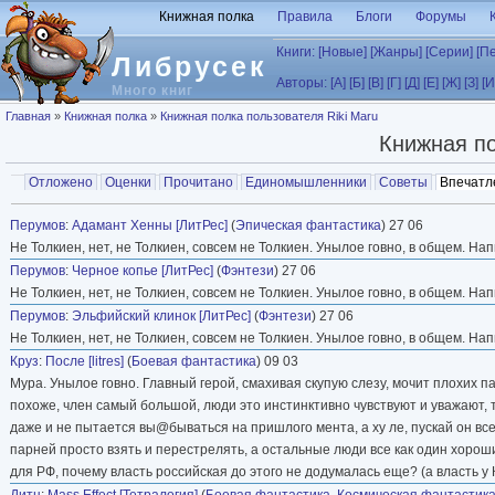
Перейти к основному содержанию
Книжная полка
Правила
Блоги
Форумы
Книги:
[Новые]
[Жанры]
[Серии]
[П
Либрусек
Авторы:
[А]
[Б]
[В]
[Г]
[Д]
[Е]
[Ж]
[З]
[И
Много книг
Вы здесь
Главная
»
Книжная полка
»
Книжная полка пользователя Riki Maru
Книжная п
Главные вкладки
Отложено
Оценки
Прочитано
Единомышленники
Советы
Впечатл
Вторичные вкладки
Перумов
:
Адамант Хенны [ЛитРес]
(
Эпическая фантастика
) 27 06
Не Толкиен, нет, не Толкиен, совсем не Толкиен. Унылое говно, в общем. 
Перумов
:
Черное копье [ЛитРес]
(
Фэнтези
) 27 06
Не Толкиен, нет, не Толкиен, совсем не Толкиен. Унылое говно, в общем. 
Перумов
:
Эльфийский клинок [ЛитРес]
(
Фэнтези
) 27 06
Не Толкиен, нет, не Толкиен, совсем не Толкиен. Унылое говно, в общем. 
Круз
:
После [litres]
(
Боевая фантастика
) 09 03
Мура. Унылое говно. Главный герой, смахивая скупую слезу, мочит плохих па
похоже, член самый большой, люди это инстинктивно чувствуют и уважают, т
даже и не пытается вы@бываться на пришлого мента, а ху ле, пускай он всем 
парней просто взять и перестрелять, а остальные люди все как один хороши
для РФ, почему власть российская до этого не додумалась еще? (а власть у Кр
Дитц
:
Mass Effect [Тетралогия]
(
Боевая фантастика
,
Космическая фантастик