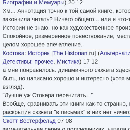
Биографии и Мемуары
) 20 12
Хм... Аннотация точно к той самой книге, кото
закончила читать? Ничего общего... или я что-
Истории не знаю, но как художественное прои
Спокойное, размеренное повествование, мест
целом хорошее впечатление.
Костова
:
Историк
[
The Historian
ru] (
Альтернат
Детективы: прочее
,
Мистика
) 17 12
а мне понравилось. динамичного сюжета здесь
быть, но написано хорошо и интересно (хотя 
взгляд).
"Лучше уж Стокера перечитать..."
Вообще, сравнивать эти книги как-то странно
раскрытия сюжета "в письмах" в них нет ничег
Скотт Вестерфельд
07 08
замечательная серия о полуночниках. читала 