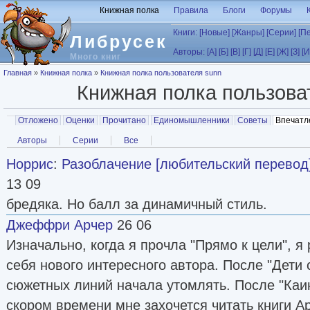
Перейти к основному содержанию
Книжная полка
Правила
Блоги
Форумы
Книги:
[Новые]
[Жанры]
[Серии]
[П
Либрусек
Авторы:
[А]
[Б]
[В]
[Г]
[Д]
[Е]
[Ж]
[З]
[И
Много книг
Вы здесь
Главная
»
Книжная полка
»
Книжная полка пользователя sunn
Книжная полка пользов
Главные вкладки
Отложено
Оценки
Прочитано
Единомышленники
Советы
Впечатл
Вторичные вкладки
Авторы
Серии
Все
Норрис
:
Разоблачение [любительский перевод
13 09
бредяка. Но балл за динамичный стиль.
Джеффри Арчер
26 06
Изначально, когда я прочла "Прямо к цели", я
себя нового интересного автора. После "Дети
сюжетных линий начала утомлять. После "Каин
скором времени мне захочется читать книги А