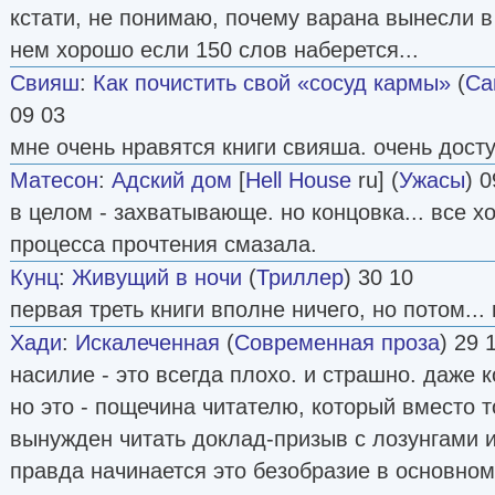
кстати, не понимаю, почему варана вынесли в 
нем хорошо если 150 слов наберется...
Свияш
:
Как почистить свой «сосуд кармы»
(
Са
09 03
мне очень нравятся книги свияша. очень досту
Матесон
:
Адский дом
[
Hell House
ru] (
Ужасы
) 0
в целом - захватывающе. но концовка... все 
процесса прочтения смазала.
Кунц
:
Живущий в ночи
(
Триллер
) 30 10
первая треть книги вполне ничего, но потом...
Хади
:
Искалеченная
(
Современная проза
) 29 
насилие - это всегда плохо. и страшно. даже к
но это - пощечина читателю, который вместо то
вынужден читать доклад-призыв с лозунгами и
правда начинается это безобразие в основном