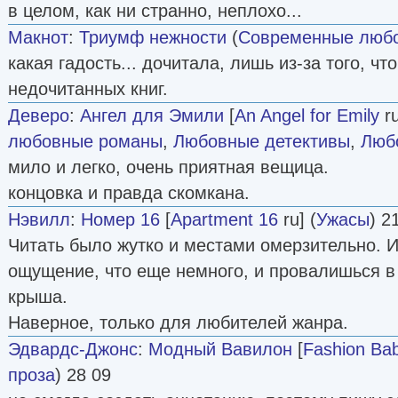
в целом, как ни странно, неплохо...
Макнот
:
Триумф нежности
(
Современные люб
какая гадость... дочитала, лишь из-за того, ч
недочитанных книг.
Деверо
:
Ангел для Эмили
[
An Angel for Emily
ru
любовные романы
,
Любовные детективы
,
Люб
мило и легко, очень приятная вещица.
концовка и правда скомкана.
Нэвилл
:
Номер 16
[
Apartment 16
ru] (
Ужасы
) 2
Читать было жутко и местами омерзительно. 
ощущение, что еще немного, и провалишься в э
крыша.
Наверное, только для любителей жанра.
Эдвардс-Джонс
:
Модный Вавилон
[
Fashion Ba
проза
) 28 09