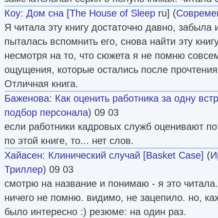
Коу
:
Дом сна
[
The House of Sleep
ru] (
Совреме
Я читала эту книгу достаточно давно, забыла 
пыталась вспомнить его, снова найти эту книгу
несмотря на то, что сюжета я не помню совсе
ощущения, которые остались после прочтения,
Отличная книга.
Баженова
:
Как оценить работника за одну вст
подбор персонала
) 09 03
если работники кадровых служб оценивают п
по этой книге, то... нет слов.
Хайасен
:
Клинический случай [Basket Case]
(
И
Триллер
) 09 03
смотрю на название и понимаю - я это читала. н
ничего не помню. видимо, не зацепило. но, каж
было интересно :) резюме: на один раз.