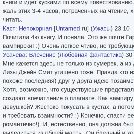
книги и идет кусками по всему повествованию
жаль этих 3-4 часов, потраченных на чтение, 
читать.
Каст
:
Непокорная
[
Untamed
ru] (
Ужасы
) 23 10
Почитала 4ю книгу. И поняла. Это же почти Га
вампирски! :) Очень легкое чтиво, не требую
Усачева
:
Влечение
(
Любовная фантастика
) 30
Мне кажется здесь не только из сумерек, а и
Лизы Джейн Смит утащено тоже. Правда кто и
похоже последняя) друг у друга идею позаимс
Хотя, возможно, что существующие представл
создают впечатление о плагиате. Как вампиру
девушкой? Жестоко покусать в кустах, а пото
и требовать взаимности? :) Конечно, спасти ее
романтично!). И, естественно, она должна быт
выделиться из общей массы. Он бледный и хо