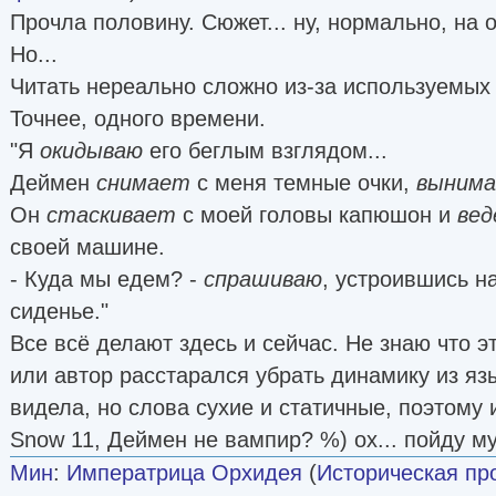
Прочла половину. Сюжет... ну, нормально, на о
Но...
Читать нереально сложно из-за используемых
Точнее, одного времени.
"Я
окидываю
его беглым взглядом...
Деймен
снимает
с меня темные очки,
выним
Он
стаскивает
с моей головы капюшон и
ве
своей машине.
- Куда мы едем? -
спрашиваю
, устроившись н
сиденье."
Все всё делают здесь и сейчас. Не знаю что э
или автор расстарался убрать динамику из яз
видела, но слова сухие и статичные, поэтому 
Snow 11, Деймен не вампир? %) ох... пойду му
Мин
:
Императрица Орхидея
(
Историческая пр