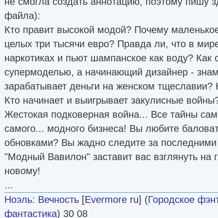
не смогла создать аннотацию, поэтому пишу з
файла):
Кто правит высокой модой? Почему маленькое
целых три тысячи евро? Правда ли, что в мире
наркотиках и пьют шампанское как воду? Как
супермоделью, а начинающий дизайнер - зна
зарабатывает деньги на женском тщеславии? 
Кто начинает и выигрывает закулисные войны?
Жестокая подковерная война... Все тайны сам
самого... модного бизнеса! Вы любите балова
обновками? Вы жадно следите за последним
"Модный Вавилон" заставит вас взглянуть на 
новому!
...
Ноэль
:
Вечность
[
Evermore
ru] (
Городское фэн
фантастика
) 30 08