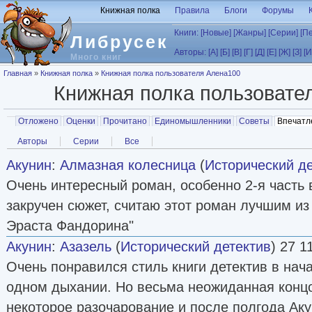
Перейти к основному содержанию
Книжная полка
Правила
Блоги
Форумы
Книги:
[Новые]
[Жанры]
[Серии]
[П
Либрусек
Авторы:
[А]
[Б]
[В]
[Г]
[Д]
[Е]
[Ж]
[З]
[И
Много книг
Вы здесь
Главная
»
Книжная полка
»
Книжная полка пользователя Алена100
Книжная полка пользовате
Главные вкладки
Отложено
Оценки
Прочитано
Единомышленники
Советы
Впечатл
Вторичные вкладки
Авторы
Серии
Все
Акунин
:
Алмазная колесница
(
Исторический д
Очень интересный роман, особенно 2-я часть 
закручен сюжет, считаю этот роман лучшим и
Эраста Фандорина"
Акунин
:
Азазель
(
Исторический детектив
) 27 1
Очень понравился стиль книги детектив в нача
одном дыхании. Но весьма неожиданная конц
некоторое разочарование и после полгода Аку