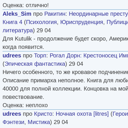
Оценка: отлично!
Aleks_Sim
про
Ракитин
:
Неординарные престу
Книга 4
(
Психология
,
Юриспруденция
,
Публиц
литература
) 29 04
Для Kutulik - продолжение будет скоро, Амери
когда появится.
udrees
про
Торп
:
Рогал Дорн: Крестоносец Им
(
Эпическая фантастика
) 29 04
Ничего особенного, то же кровавое подчинени
Описание примарха неполное. Книга для лю
40000 для полной коллекции. Концовка на мой
повествование.
Оценка: неплохо
udrees
про
Кристо
:
Ночная охота [litres]
(
Герои
Фэнтези
,
Мистика
) 29 04