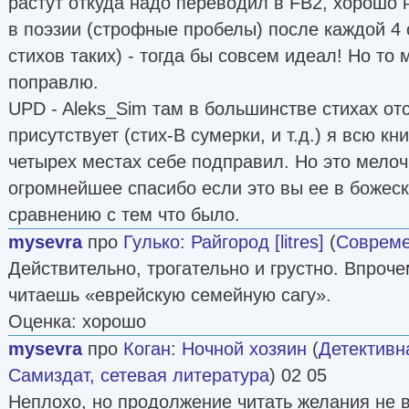
растут откуда надо переводил в FB2, хорошо 
в поэзии (строфные пробелы) после каждой 4 
стихов таких) - тогда бы совсем идеал! Но то 
поправлю.
UPD - Aleks_Sim там в большинстве стихах отс
присутствует (стих-В сумерки, и т.д.) я всю кн
четырех местах себе подправил. Но это мелоч
огромнейшее спасибо если это вы ее в божеск
сравнению с тем что было.
mysevra
про
Гулько
:
Райгород [litres]
(
Совреме
Действительно, трогательно и грустно. Впрочем
читаешь «еврейскую семейную сагу».
Оценка: хорошо
mysevra
про
Коган
:
Ночной хозяин
(
Детективн
Самиздат, сетевая литература
) 02 05
Неплохо, но продолжение читать желания не 