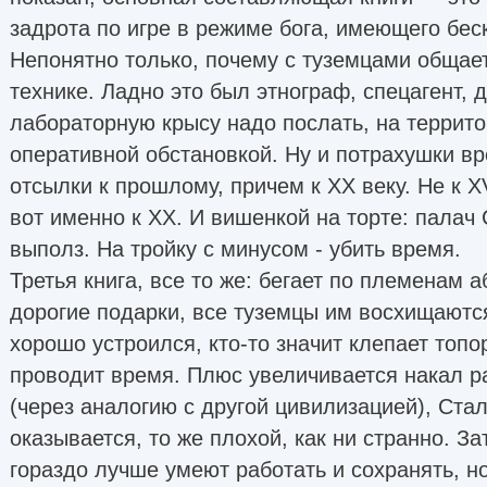
задрота по игре в режиме бога, имеющего бес
Непонятно только, почему с туземцами общае
технике. Ладно это был этнограф, спецагент, 
лабораторную крысу надо послать, на террит
оперативной обстановкой. Ну и потрахушки вр
отсылки к прошлому, причем к ХХ веку. Не к XV,
вот именно к XX. И вишенкой на торте: палач
выполз. На тройку с минусом - убить время.
Третья книга, все то же: бегает по племенам а
дорогие подарки, все туземцы им восхищаются,
хорошо устроился, кто-то значит клепает топо
проводит время. Плюс увеличивается накал р
(через аналогию с другой цивилизацией), Стал
оказывается, то же плохой, как ни странно. За
гораздо лучше умеют работать и сохранять, н