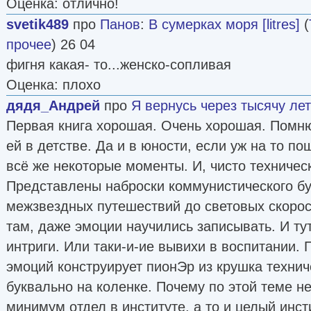
Оценка: отлично!
svetik489
про
Панов
:
В сумерках моря [litres]
(
прочее
) 26 04
фигня какая- то...женско-сопливая
Оценка: плохо
дядя_Андрей
про
Я вернусь через тысячу лет
Первая книга хорошая. Очень хорошая. Помню
ей в детстве. Да и в юности, если уж на то п
всё же некоторые моменты. И, чисто техническ
Представлены наброски коммунистического бу
межзвездных путешествий до световых скорост
там, даже эмоции научились записывать. И т
интриги. Или таки-и-ие вывихи в воспитании. 
эмоций конструирует пионЭр из крушка технич
буквально на коленке. Почему по этой теме н
минимум отдел в институте, а то и целый инст