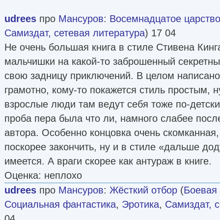
udrees
про
Мансуров
:
Восемнадцатое царство
Самиздат, сетевая литература
) 17 04
Не очень большая книга в стиле Стивена Кинг
мальчишки на какой-то заброшенный секретны
свою задницу приключений. В целом написано,
грамотно, кому-то покажется стиль простым, ну
взрослые люди там ведут себя тоже по-детски
проба пера была что ли, намного слабее пос
автора. Особенно концовка очень скомканная
поскорее закончить, ну и в стиле «дальше д
имеется. А враги скорее как антураж в книге.
Оценка: неплохо
udrees
про
Мансуров
:
Жёсткий отбор
(
Боевая
Социальная фантастика
,
Эротика
,
Самиздат, 
04