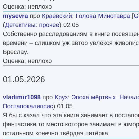
Оценка: неплохо
mysevra
про
Краевский
:
Голова Минотавра
[
G
(
Детективы: прочее
) 02 05
Собственно расследованиям в книге посвяще
времени – слишком уж автор увлёкся живопис
Бреслау.
Оценка: неплохо
01.05.2026
vladimir1098
про
Круз
:
Эпоха мёртвых. Начал
Постапокалипсис
) 01 05
Я бы с казал что эта книга занимает в постап
фантастике то место которое занимает в юмор
остальном конечно твёрдая пятёрка.