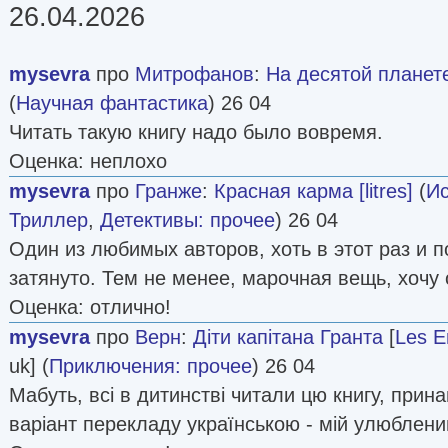
26.04.2026
mysevra
про
Митрофанов
:
На десятой планете
(
Научная фантастика
) 26 04
Читать такую книгу надо было вовремя.
Оценка: неплохо
mysevra
про
Гранже
:
Красная карма [litres]
(
Ис
Триллер
,
Детективы: прочее
) 26 04
Один из любимых авторов, хоть в этот раз и 
затянуто. Тем не менее, марочная вещь, хочу 
Оценка: отлично!
mysevra
про
Верн
:
Діти капітана Гранта
[
Les E
uk] (
Приключения: прочее
) 26 04
Мабуть, всі в дитинстві читали цю книгу, прин
варіант перекладу українською - мій улюблени