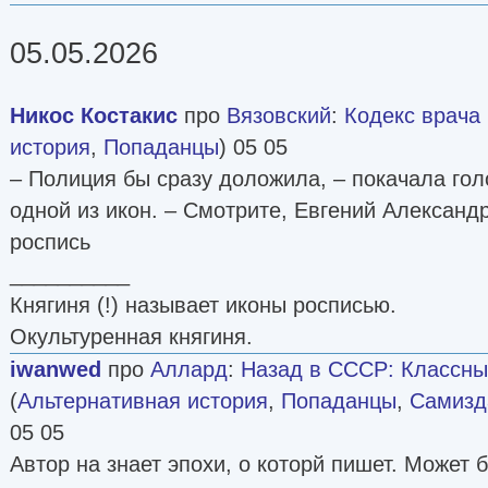
05.05.2026
Никос Костакис
про
Вязовский
:
Кодекс врача [
история
,
Попаданцы
) 05 05
– Полиция бы сразу доложила, – покачала гол
одной из икон. – Смотрите, Евгений Александ
роспись
__________
Княгиня (!) называет иконы росписью.
Окультуренная княгиня.
iwanwed
про
Аллард
:
Назад в СССР: Классны
(
Альтернативная история
,
Попаданцы
,
Самизда
05 05
Автор на знает эпохи, о которй пишет. Может 