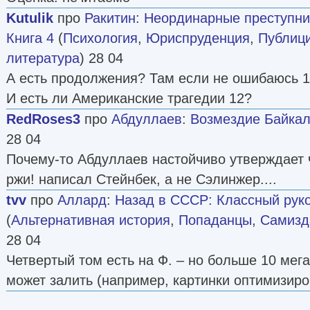
Kutulik
про
Ракитин
:
Неординарные преступни
Книга 4
(
Психология
,
Юриспруденция
,
Публиц
литература
) 28 04
А есть продолжения? Там если не ошибаюсь 1
И есть ли Американские трагедии 12?
RedRoses3
про
Абдуллаев
:
Возмездие Байка
28 04
Почему-то Абдуллаев настойчиво утверждает 
ржи! написал Стейнбек, а не Сэлинжер....
tvv
про
Аллард
:
Назад в СССР: Классный руко
(
Альтернативная история
,
Попаданцы
,
Самизда
28 04
Четвертый том есть на Ф. – но больше 10 мега
может залить (например, картинки оптимизиро