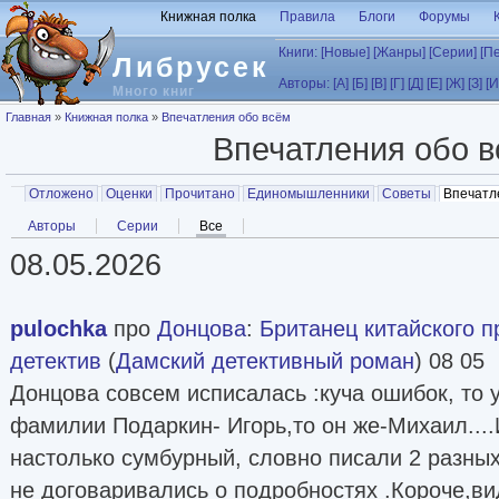
Перейти к основному содержанию
Книжная полка
Правила
Блоги
Форумы
Книги:
[Новые]
[Жанры]
[Серии]
[П
Либрусек
Авторы:
[А]
[Б]
[В]
[Г]
[Д]
[Е]
[Ж]
[З]
[И
Много книг
Вы здесь
Главная
»
Книжная полка
»
Впечатления обо всём
Впечатления обо 
Главные вкладки
Отложено
Оценки
Прочитано
Единомышленники
Советы
Впечатл
Вторичные вкладки
Авторы
Серии
Все
(активная вкладка)
08.05.2026
pulochka
про
Донцова
:
Британец китайского 
детектив
(
Дамский детективный роман
) 08 05
Донцова совсем исписалась :куча ошибок, то 
фамилии Подаркин- Игорь,то он же-Михаил...
настолько сумбурный, словно писали 2 разны
не договаривались о подробностях .Короче,в