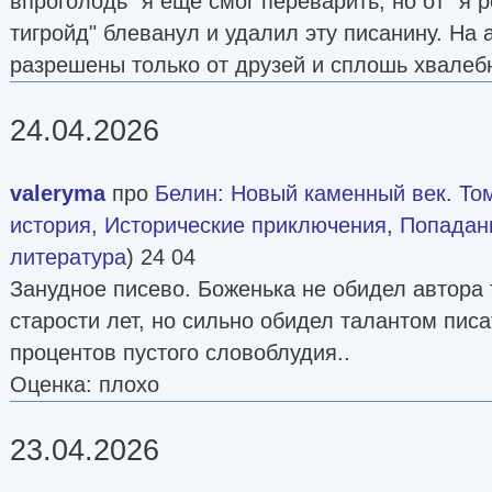
впроголодь" я ещё смог переварить, но от "я 
тигройд" блеванул и удалил эту писанину. На 
разрешены только от друзей и сплошь хвалеб
24.04.2026
valeryma
про
Белин
:
Новый каменный век. Том
история
,
Исторические приключения
,
Попадан
литература
) 24 04
Занудное писево. Боженька не обидел автора
старости лет, но сильно обидел талантом писа
процентов пустого словоблудия..
Оценка: плохо
23.04.2026