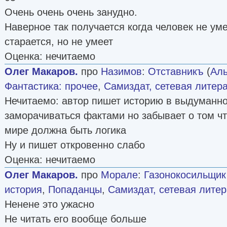
Очень очень очень занудно.
Наверное так получается когда человек не умее
старается, но не умеет
Оценка: нечитаемо
Олег Макаров.
про
Назимов
:
Отставникъ
(
Аль
Фантастика: прочее
,
Самиздат, сетевая литер
Нечитаемо: автор пишет историю в выдуманн
заморачиваться фактами но забывает о том ч
мире должна быть логика
Ну и пишет откровенно слабо
Оценка: нечитаемо
Олег Макаров.
про
Морале
:
Газонокосильщик
история
,
Попаданцы
,
Самиздат, сетевая литер
Ненене это ужасно
Не читать его вообще больше