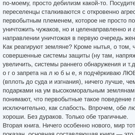
по-моему, просто дебилизм какой-то. Посудит
переселенцы сталкиваются с откровенно агр
первобытным племенем, которое не просто по
уничтожить чужаков, но и целенаправленно и 
направлении уничтожая в первую очередь жен
Как реагируют земляне? Кроме нытья, о том, 
совершенные системы защиты (ну там, напря
увеличить, системы раннего обнаружения и т.д.) 
о г о запрета на л ю б ы е, я подчёркиваю Л
(вплоть до суда и изгнания), ничего лучше, ч
подарками на ум высокоморальным землянам 
понимают, что первобытные такое поведение 
исключительно, как слабость. Впрочем, обе л
хороши. Без дураков. Только обе трагичные.
Вторая книга. Ничего особенно нового, мир то
показан, основная составляющая книги — это