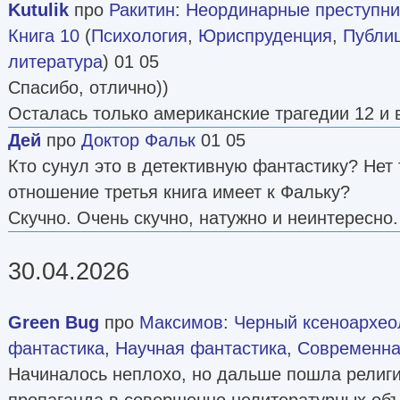
Kutulik
про
Ракитин
:
Неординарные преступни
Книга 10
(
Психология
,
Юриспруденция
,
Публи
литература
) 01 05
Спасибо, отлично))
Осталась только американские трагедии 12 и 
Дей
про
Доктор Фальк
01 05
Кто сунул это в детективную фантастику? Нет 
отношение третья книга имеет к Фальку?
Скучно. Очень скучно, натужно и неинтересно.
30.04.2026
Green Bug
про
Максимов
:
Черный ксеноархеоло
фантастика
,
Научная фантастика
,
Современна
Начиналось неплохо, но дальше пошла религи
пропаганда в совершенно нелитературных объ