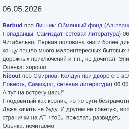
06.05.2026
Barbud
про
Линник
:
Обменный фонд
(
Альтерн
Попаданцы
,
Самиздат, сетевая литература
) 0
Читабельно. Первая половина книги более дин
концу пошло много малоинтересных бытовых 
дорожных приключений и т.п., но дочитал. Эп
Оценка: хорошо
Nicout
про
Смирнов
:
Колдун при дворе его ве
Повесть
,
Самиздат, сетевая литература
) 06 05
А тут на встречу царь!"
Плодовитый как кролик, но по сути безграмот
Даже качать не буду. И другим не советую, вп
странички на АТ, чтобы пожелать развидеть.
Оценка: нечитаемо