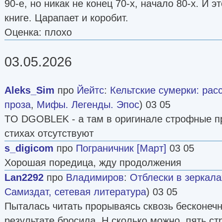
90-е, но никак не конец 70-х, начало 80-х. И э
книге. Царапает и коробит.
Оценка: плохо
03.05.2026
Aleks_Sim
про
Йейтс
:
Кельтские сумерки: рас
проза
,
Мифы. Легенды. Эпос
) 03 05
TO DGOBLEK - а там в оригинале строфные пр
стихах отсутствуют
s_digicom
про
Пограничник [Март]
03 05
Хорошая поредица, жду продолжения
Lan2292
про
Владимиров
:
Отблески в зеркала
Самиздат, сетевая литература
) 03 05
Пыталась читать прорываясь сквозь бесконечн
результате бросила. Н сколько можно, пять с