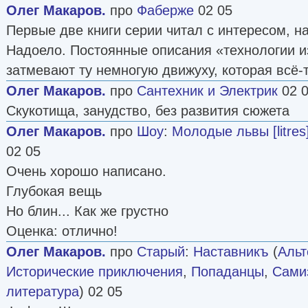
Олег Макаров.
про
Фаберже
02 05
Первые две книги серии читал с интересом, н
Надоело. Постоянные описания «технологии и
затмевают ту немногую движуху, которая всё-т
Олег Макаров.
про
Сантехник и Электрик
02 
Скукотища, занудство, без развития сюжета
Олег Макаров.
про
Шоу
:
Молодые львы [litres
02 05
Очень хорошо написано.
Глубокая вещь
Но блин... Как же грустно
Оценка: отлично!
Олег Макаров.
про
Старый
:
Наставникъ
(
Альт
Исторические приключения
,
Попаданцы
,
Самиз
литература
) 02 05