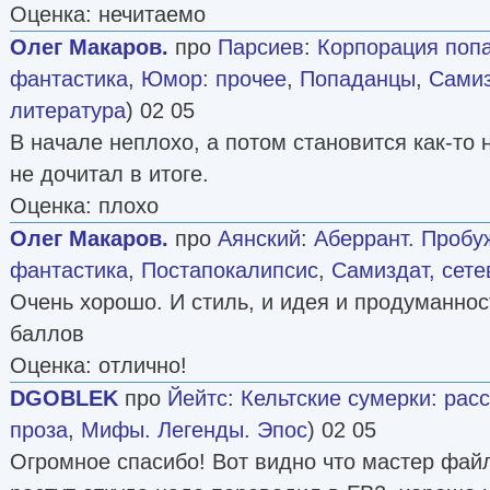
Оценка: нечитаемо
Олег Макаров.
про
Парсиев
:
Корпорация поп
фантастика
,
Юмор: прочее
,
Попаданцы
,
Самиз
литература
) 02 05
В начале неплохо, а потом становится как-то 
не дочитал в итоге.
Оценка: плохо
Олег Макаров.
про
Аянский
:
Аберрант. Пробу
фантастика
,
Постапокалипсис
,
Самиздат, сете
Очень хорошо. И стиль, и идея и продуманнос
баллов
Оценка: отлично!
DGOBLEK
про
Йейтс
:
Кельтские сумерки: рас
проза
,
Мифы. Легенды. Эпос
) 02 05
Огромное спасибо! Вот видно что мастер фай