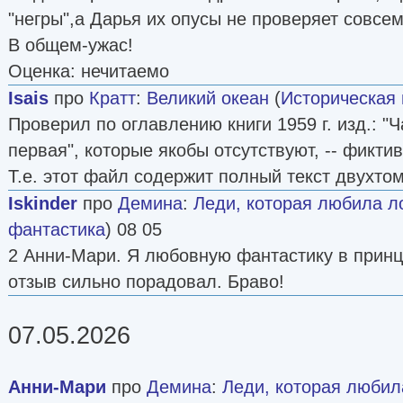
"негры",а Дарья их опусы не проверяет совсем
В общем-ужас!
Оценка: нечитаемо
Isais
про
Кратт
:
Великий океан
(
Историческая 
Проверил по оглавлению книги 1959 г. изд.: "Ч
первая", которые якобы отсутствуют, -- фикти
Т.е. этот файл содержит полный текст двухто
Iskinder
про
Демина
:
Леди, которая любила 
фантастика
) 08 05
2 Анни-Мари. Я любовную фантастику в принц
отзыв сильно порадовал. Браво!
07.05.2026
Анни-Мари
про
Демина
:
Леди, которая люби