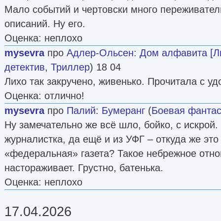
Мало событий и чертовски много переживате
описаний. Ну его.
Оценка: неплохо
mysevra
про
Адлер-Ольсен
:
Дом алфавита [Л
детектив
,
Триллер
) 18 04
Лихо так закручено, живенько. Прочитала с у
Оценка: отлично!
mysevra
про
Палий
:
Бумеранг
(
Боевая фантас
Ну замечательно же всё шло, бойко, с искрой.
журналистка, да ещё и из УФГ – откуда же это
«федеральная» газета? Такое небрежное отн
настораживает. Грустно, батенька.
Оценка: неплохо
17.04.2026