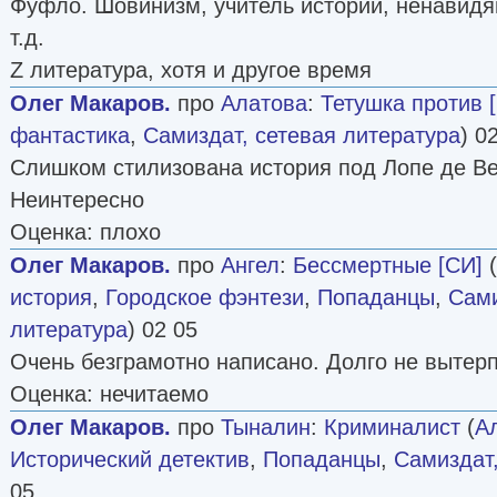
Фуфло. Шовинизм, учитель истории, ненавидя
т.д.
Z литература, хотя и другое время
Олег Макаров.
про
Алатова
:
Тетушка против 
фантастика
,
Самиздат, сетевая литература
) 0
Слишком стилизована история под Лопе де Вег
Неинтересно
Оценка: плохо
Олег Макаров.
про
Ангел
:
Бессмертные [СИ]
(
история
,
Городское фэнтези
,
Попаданцы
,
Сами
литература
) 02 05
Очень безграмотно написано. Долго не вытер
Оценка: нечитаемо
Олег Макаров.
про
Тыналин
:
Криминалист
(
А
Исторический детектив
,
Попаданцы
,
Самиздат,
05