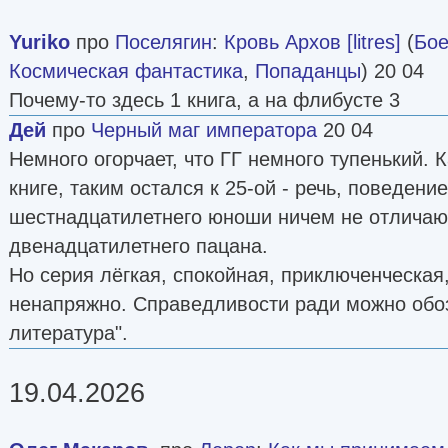
Yuriko
про
Поселягин
:
Кровь Архов [litres]
(
Бое
Космическая фантастика
,
Попаданцы
) 20 04
Почему-то здесь 1 книга, а на флибусте 3
Дей
про
Черный маг императора
20 04
Немного огорчает, что ГГ немного тупенький. 
книге, таким остался к 25-ой - речь, поведени
шестнадцатилетнего юноши ничем не отличаю
двенадцатилетнего пацана.
Но серия лёгкая, спокойная, приключенческая,
ненапряжно. Справедливости ради можно обоз
литература".
19.04.2026