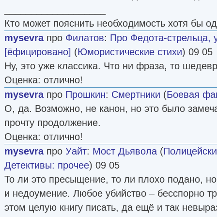
___________________
Кто может пояснить необходимость хотя бы о
mysevra
про
Филатов
:
Про Федота-стрельца, 
[ёфицировано]
(
Юмористические стихи
) 09 05
Ну, это уже классика. Что ни фраза, то шедевр
Оценка: отлично!
mysevra
про
Прошкин
:
Смертники
(
Боевая фа
О, да. Возможно, не канон, но это было заме
прочту продолжение.
Оценка: отлично!
mysevra
про
Уайт
:
Мост Дьявола
(
Полицейски
Детективы: прочее
) 09 05
То ли это пресыщение, то ли плохо подано, но
и недоумение. Любое убийство – бесспорно тр
этом целую книгу писать, да ещё и так невыр