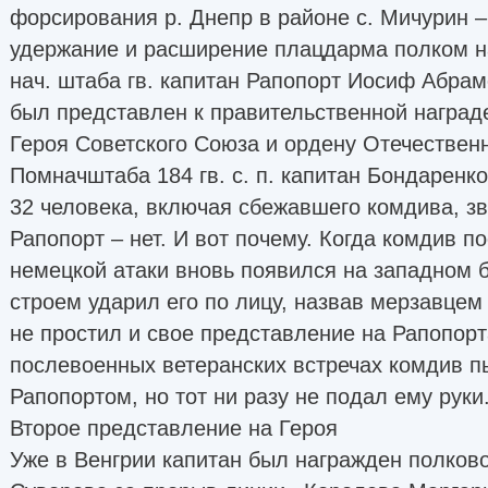
форсирования р. Днепр в районе с. Мичурин – 
удержание и расширение плацдарма полком н
нач. штаба гв. капитан Рапопорт Иосиф Абра
был представлен к правительственной наград
Героя Советского Союза и ордену Отечественно
Помначштаба 184 гв. с. п. капитан Бондаренко
32 человека, включая сбежавшего комдива, зв
Рапопорт – нет. И вот почему. Когда комдив п
немецкой атаки вновь появился на западном б
строем ударил его по лицу, назвав мерзавцем
не простил и свое представление на Рапопорт
послевоенных ветеранских встречах комдив п
Рапопортом, но тот ни разу не подал ему руки
Второе представление на Героя
Уже в Венгрии капитан был награжден полков