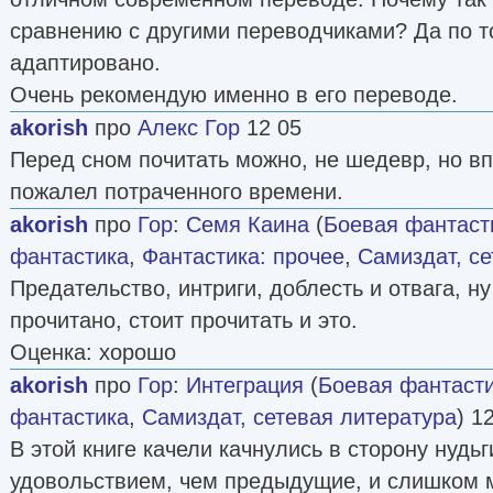
сравнению с другими переводчиками? Да по т
адаптировано.
Очень рекомендую именно в его переводе.
akorish
про
Алекс Гор
12 05
Перед сном почитать можно, не шедевр, но вп
пожалел потраченного времени.
akorish
про
Гор
:
Семя Каина
(
Боевая фантаст
фантастика
,
Фантастика: прочее
,
Самиздат, се
Предательство, интриги, доблесть и отвага, ну
прочитано, стоит прочитать и это.
Оценка: хорошо
akorish
про
Гор
:
Интеграция
(
Боевая фантаст
фантастика
,
Самиздат, сетевая литература
) 1
В этой книге качели качнулись в сторону нудь
удовольствием, чем предыдущие, и слишком 