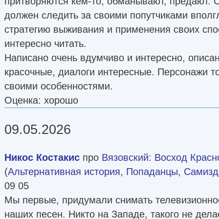
притворяются кем-то, обманывают, предают. 
должен следить за своими попутчиками вполгл
стратегию выживания и применения своих спо
интересно читать.
Написано очень вдумчиво и интересно, описа
красочные, диалоги интересные. Персонажи т
своими особенностями.
Оценка: хорошо
09.05.2026
Никос Костакис
про
Вязовский
:
Восход Красн
(
Альтернативная история
,
Попаданцы
,
Самизда
09 05
Мы первые, придумали снимать телевизионно
наших песен. Никто на Западе, такого не дела