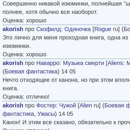
Совершенно никакой изюминки, полнейшая "ш
полнее, хотя обычно все наоборот.
Оценка: хорошо
akorish
про
Скофилд
:
Одиночка
[
Rogue
ru] (
Бо
Это лично для меня проходная книга, одна из
изюминки.
Оценка: хорошо
akorish
про
Наварро
:
Музыка смерти
[
Aliens: 
(
Боевая фантастика
) 14 05
Нечто отходящее от канона, но при этом впол
книга.
Оценка: отлично!
akorish
про
Фостер
:
Чужой
[
Alien
ru] (
Боевая ф
фантастика
,
Ужасы
) 14 05
Канон! И этим все сказано, обязательно к про