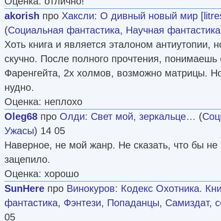
Оценка: отлично!
akorish
про
Хаксли
:
О дивный новый мир [litre
(
Социальная фантастика
,
Научная фантастика
Хоть книга и является эталоном антиутопии, н
скучно. После полного прочтения, понимаешь 
Фаренгейта, 2х холмов, возможно матрицы. Но
нудно.
Оценка: неплохо
Oleg68
про
Олди
:
Свет мой, зеркальце…
(
Соц
Ужасы
) 14 05
Наверное, не мой жанр. Не сказать, что бы не
зацепило.
Оценка: хорошо
SunHere
про
Винокуров
:
Кодекс Охотника. Кни
фантастика
,
Фэнтези
,
Попаданцы
,
Самиздат, с
05