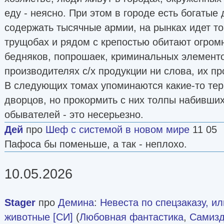
еду - неясно. При этом в городе есть богатые
содержать тысячные армии, на рынках идет то
трущобах и рядом с крепостью обитают огром
бедняков, попрошаек, криминальных элементов
производителях с/х продукции ни слова, их пр
В следующих томах упоминаются какие-то тер
дворцов, но прокормить с них толпы набивши
обывателей - это несерьезно.
Дей
про
Шеф с системой в новом мире
11 05
Пафоса бы поменьше, а так - неплохо.
10.05.2026
Stager
про
Демина
:
Невеста по спецзаказу, и
животные [СИ]
(
Любовная фантастика
,
Самизд