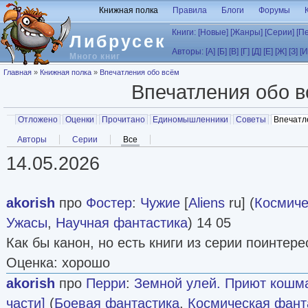
Перейти к основному содержанию
Книжная полка
Правила
Блоги
Форумы
Книги:
[Новые]
[Жанры]
[Серии]
[П
Либрусек
Авторы:
[А]
[Б]
[В]
[Г]
[Д]
[Е]
[Ж]
[З]
[И
Много книг
Вы здесь
Главная
»
Книжная полка
»
Впечатления обо всём
Впечатления обо 
Главные вкладки
Отложено
Оценки
Прочитано
Единомышленники
Советы
Впечатл
Вторичные вкладки
Авторы
Серии
Все
(активная вкладка)
14.05.2026
akorish
про
Фостер
:
Чужие
[
Aliens
ru] (
Космиче
Ужасы
,
Научная фантастика
) 14 05
Как бы канон, но есть книги из серии поинтере
Оценка: хорошо
akorish
про
Перри
:
Земной улей. Приют кошма
части]
(
Боевая фантастика
,
Космическая фант