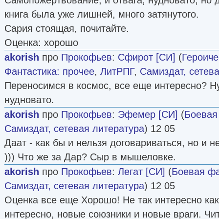
книга была уже лишней, много затянутого.
Сария стоящая, почитайте.
Оценка: хорошо
akorish
про
Прокофьев
:
Сфирот [СИ]
(
Героиче
Фантастика: прочее
,
ЛитРПГ
,
Самиздат, сетев
Переносимся в космос, все еще интересно? Ну
нудновато.
akorish
про
Прокофьев
:
Эфемер [СИ]
(
Боевая
Самиздат, сетевая литература
) 12 05
Даат - как бы и нельзя договариваться, но и 
))) Что же за Дар? Сыр в мышеловке.
akorish
про
Прокофьев
:
Легат [СИ]
(
Боевая фа
Самиздат, сетевая литература
) 12 05
Оценка все еще Хорошо! Не так интересно как
интересно, новые союзники и новые враги. Ч