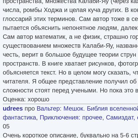
пространства, множества Калаби-Яу (через к
числа, ромбы Ходжа и целая куча других. В ко
глоссарий этих терминов. Сам автор тоже в се
пытается объяснить непонятное людям, далек
Сам автор математик, а не физик, страшно г
существованием множеств Калаби-Яу, названн
честь, верит в большое будущее теории струн
пространств. В книге хватает рисунков, фотог
объясняется текст. Но в целом могу сказать, ч
читателя. Я общее представление получил об 
сложности стоят перед учеными. Но пока это в
Оценка: хорошо
udrees
про
Вальтер
:
Мешок. Библия вселенной
фантастика
,
Приключения: прочее
,
Самиздат, 
05
Очень короткое описание, буквально на 5-6 ст