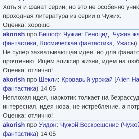
Хоть я и фанат серии, но это не особенно уни
проходная литература из серии о Чужих.
Оценка: хорошо
akorish
про
Бишоф
:
Чужие: Геноцид. Чужая жа
фантастика
,
Космическая фантастика
,
Ужасы
)
Не супер захватывающая идея, но для фанато
прочтению. Ищем эликсир жизни, идем на лю
Оценка: отлично!
akorish
про
Шекли
:
Кровавый урожай
[
Alien Ha
фантастика
) 14 05
Неплохая идея, наркотик толкает на безрассу
интересная, идея нова, не истребление, а пот
Оценка: отлично!
akorish
про
Уидон
:
Чужой:Воскрешение (Чужой
фантастика
) 14 05