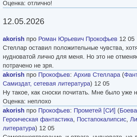
Оценка: отлично!
12.05.2026
akorish
про
Роман Юрьевич Прокофьев
12 05
Стеллар оставил положительные чувства, хот
нудноватой лично для меня. Но это не отменяе
потрачено не зря.
akorish
про
Прокофьев
:
Архив Стеллара
(
Фант
Самиздат, сетевая литература
) 12 05
Ну такое, как сноски почитать. Мне было уже 
Оценка: неплохо
akorish
про
Прокофьев
:
Прометей [СИ]
(
Боева
Героическая фантастика
,
Постапокалипсис
,
Ли
литература
) 12 05
Самопожертвование, и отвага, нудновато, но 