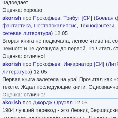
надоедает.
Оценка: хорошо
akorish
про
Прокофьев
:
Трибут [СИ]
(
Боевая 
фантастика
,
Постапокалипсис
,
Технофэнтези
,
сетевая литература
) 12 05
Вторая книга не подкачала, легкое чтиво на с
немного и не дотянула до первой, но читать ст
Оценка: отлично!
akorish
про
Прокофьев
:
Инкарнатор [СИ]
(
Лит
литература
) 12 05
Первая книга залетела на ура! Прочитал как н
тексте. Ждал последующие книги. Однозначн
Оценка: отлично!
akorish
про
Джордж Оруэлл
12 05
1984 лучший перевод - это Леонид Бершидски
отличном современном переводе. Почему так 