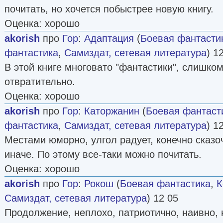
почитать, но хочется побыстрее новую книгу.
Оценка: хорошо
akorish
про
Гор
:
Адаптация
(
Боевая фантасти
фантастика
,
Самиздат, сетевая литература
) 1
В этой книге многовато "фантастики", слишком
отвратительно.
Оценка: хорошо
akorish
про
Гор
:
Каторжанин
(
Боевая фантаст
фантастика
,
Самиздат, сетевая литература
) 1
Местами юморно, улгол радует, конечно сказоч
иначе. По этому все-таки можно почитать.
Оценка: хорошо
akorish
про
Гор
:
Рокош
(
Боевая фантастика
,
К
Самиздат, сетевая литература
) 12 05
Продолжение, неплохо, патриотично, наивно, 