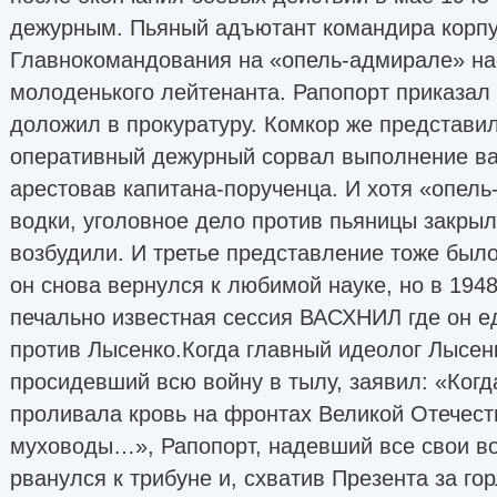
дежурным. Пьяный адъютант командира корпу
Главнокомандования на «опель-адмирале» на
молоденького лейтенанта. Рапопорт приказал 
доложил в прокуратуру. Комкор же представил 
оперативный дежурный сорвал выполнение ва
арестовав капитана-порученца. И хотя «опел
водки, уголовное дело против пьяницы закрыл
возбудили. И третье представление тоже был
он снова вернулся к любимой науке, но в 1948
печально известная сессия ВАСХНИЛ где он е
против Лысенко.Когда главный идеолог Лысен
просидевший всю войну в тылу, заявил: «Когда
проливала кровь на фронтах Великой Отечест
муховоды…», Рапопорт, надевший все свои в
рванулся к трибуне и, схватив Презента за гор