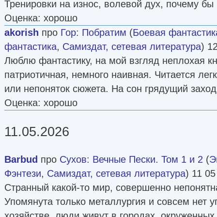
Тренировки на износ, волевой дух, почему бы 
Оценка: хорошо
akorish
про
Гор
:
Побратим
(
Боевая фантастик
фантастика
,
Самиздат, сетевая литература
) 1
Люблю фантастику, на мой взгляд неплохая кн
патриотичная, немного наивная. Читается легк
или непоняток сюжета. На сон грядущий заход
Оценка: хорошо
11.05.2026
Barbud
про
Сухов
:
Вечные Пески. Том 1 и 2
(
Э
Фэнтези
,
Самиздат, сетевая литература
) 11 05
Странный какой-то мир, совершенно непонятна
Упомянута только металлургия и совсем нет 
хозяйстве, люди живут в городах, окруженных 