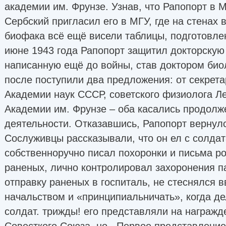
академии им. Фрунзе. Узнав, что Рапопорт в 
Сербский пригласил его в МГУ, где на стенах 
биофака всё ещё висели таблицы, подготовлен
июне 1943 года Рапопорт защитил докторскую
написанную ещё до войны, став доктором биол
после поступили два предложения: от секрет
Академии наук СССР, советского физиолога Л
Академии им. Фрунзе – оба касались продолж
деятельности. Отказавшись, Рапопорт вернулс
Сослуживцы рассказывали, что он ел с солдат
собственноручно писал похоронки и письма р
раненых, лично контролировал захоронения п
отправку раненых в госпиталь, не стеснялся 
начальством и «принципиальничать», когда де
солдат. трижды! его представляли на награжд
Совесткого Союза, но...Первое представление