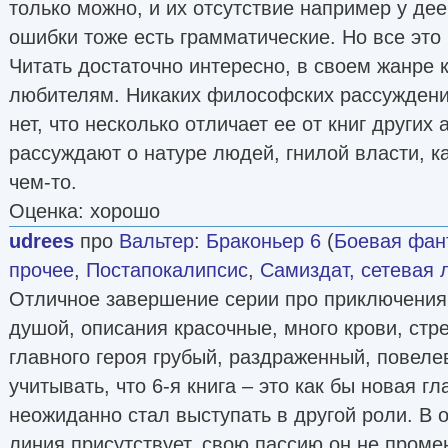
только можно, и их отсутствие например у де
ошибки тоже есть грамматические. Но все это
Читать достаточно интересно, в своем жанре 
любителям. Никаких философских рассуждений
нет, что несколько отличает ее от книг других 
рассуждают о натуре людей, гнилой власти, к
чем-то.
Оценка: хорошо
udrees
про
Вальтер
:
Браконьер 6
(
Боевая фан
прочее
,
Постапокалипсис
,
Самиздат, сетевая 
Отличное завершение серии про приключения
душой, описания красочные, много крови, стр
главного героя грубый, раздраженный, повел
учитывать, что 6-я книга – это как бы новая гл
неожиданно стал выступать в другой роли. В 
линия присутствует, свою пассию он не проме