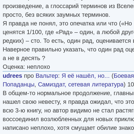
произведение, а глоссарий терминов из Всел
просто, без всяких заумных терминов.
Я правда не понял, это опечатка или что («Но
ценятся 1/100, где «Рад» – один, а любой дру
редких) – сто. То есть, один рад, оценивается 
Наверное правильно указать, что один рад оц
а не в десять ?
Оценка: неплохо
udrees
про
Вальтер
:
Я её нашёл, но...
(
Боевая
Попаданцы
,
Самиздат, сетевая литература
) 1
В общем-то нормальное продолжение, главны
нашел свою невесту, я правда ожидал, что эт
всю 3-ю книгу, но автор видимо не стал растя
воссоединил возлюбленных для новых приклю
написано неплохо, хотя смущает обилие знако