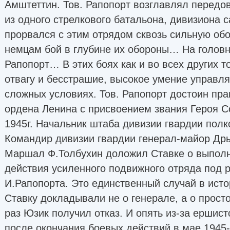
Амштеттин. Тов. Рапопорт возглавлял передо
из одного стрелкового батальона, дивизиона 
прорвался с этим отрядом сквозь сильную обо
немцам бой в глубине их обороны… На головн
Рапопорт… В этих боях как и во всех других т
отвагу и бесстрашие, высокое умение управл
сложных условиях. Тов. Рапопорт достоин пр
ордена Ленина с присвоением звания Героя С
1945г. Начальник штаба дивизии гвардии полк
Командир дивизии гвардии генерал-майор Др
Маршал Ф.Толбухин доложил Ставке о выполн
действия усиленного подвижного отряда под 
И.Рапопорта. Это единственный случай в исто
Ставку докладывали не о генерале, а о просто
раз Юзик получил отказ. И опять из-за ершист
после окончания боевых действий в мае 1945