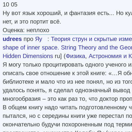
10 05
Ну вот язык хороший, и фантазия есть... Но к
нет, и это портит всё.
Оценка: неплохо
udrees
про
Яу
:
Теория струн и скрытые изм
shape of inner space. String Theory and the Geo
Hidden Dimensions
ru] (
Физика
,
Астрономия и 
Я могу только процитировать одного ученого и
описать свое отношение к этой книге: «…Я об
библиотеке и мало что из нее понял, но из тог
удалось понять, я сделал однозначный вывод о
многообразия – это как раз то, что доктор про
В общем книгу надо читать подготовленному ч
пытался, но с середины книги уже перестал по
окончательно будучи похороненным под терм