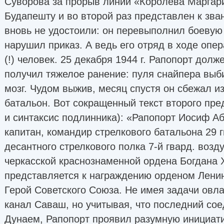
Суворова за прорыв линии «Королева Маргари
Будапешту и во второй раз представлен к зван
вновь не удостоили: он перевыполнил боевую
нарушил приказ. А ведь его отряд в ходе опе
(!) человек. 25 декабря 1944 г. Рапопорт долж
получил тяжелое ранение: пуля снайпера выби
мозг. Чудом выжив, месяц спустя он сбежал из
батальон. Вот сокращенный текст второго пр
и синтаксис подлинника): «Рапопорт Иосиф А
капитан, командир стрелкового батальона 29 
десантного стрелкового полка 7-й гвард. воз
черкасской краснознаменной ордена Богдана 
представляется к награждению орденом Лени
Герой Советского Союза. Не имея задачи овл
канал Саваш, но учитывая, что последний сое
Дунаем, Рапопорт проявил разумную инициати