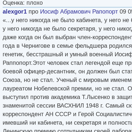
Оценка: плохо
alexgor1
про
Иосиф Абрамович Рапопорт
09 0
«...у него никогда не было кабинета, у него не
у него никогда не было секретаря, у него ник
даже когда он был выбран член-корреспонден
года в Чернигове в семье фельдшера родился
генетик, бесстрашный и умный военный Иоси
Раппопорт.Этот человек стал легендой еще пр
боевой офицер-десантник, он должен был ста
Союза, но не стал. Ученый с мировым именем
лауреатом Нобелевской премии, но не стал. 
выступил против академика Т.Лысенко в защит
знаменитой сессии ВАСХНИЛ 1948 г. Самый с
корреспондент АН СССР и Герой Социалистиче
имевший ни кабинета, ни секретаря и полнос
Ленинскую премию сотрудникам своей лаборато