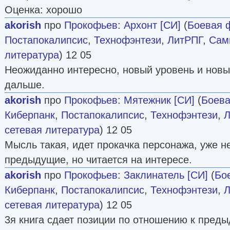
Оценка: хорошо
akorish
про
Прокофьев
:
Архонт [СИ]
(
Боевая 
Постапокалипсис
,
Технофэнтези
,
ЛитРПГ
,
Сами
литература
) 12 05
Неожиданно интересно, новый уровень и новы
дальше.
akorish
про
Прокофьев
:
Мятежник [СИ]
(
Боева
Киберпанк
,
Постапокалипсис
,
Технофэнтези
,
Л
сетевая литература
) 12 05
Мысль такая, идет прокачка персонажа, уже не
предыдущие, но читается на интересе.
akorish
про
Прокофьев
:
Заклинатель [СИ]
(
Бо
Киберпанк
,
Постапокалипсис
,
Технофэнтези
,
Л
сетевая литература
) 12 05
3я книга сдает позиции по отношению к преды