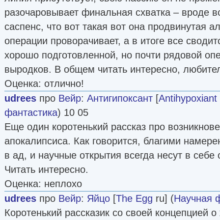
разочаровывает финальная схватка – вроде вс
саспенс, что вот такая вот она продвинутая 
операции проворачивает, а в итоге все сводит
хорошо подготовленной, но почти рядовой опе
выродков. В общем читать интересно, любите
Оценка: отлично!
udrees
про
Вейр
:
Антигипоксант
[
Antihypoxiant
фантастика
) 10 05
Еще один коротенький рассказ про возникнове
апокалипсиса. Как говорится, благими намер
в ад, и научные открытия всегда несут в себе
Читать интересно.
Оценка: неплохо
udrees
про
Вейр
:
Яйцо
[
The Egg
ru] (
Научная 
Коротенький рассказик со своей концепцией о