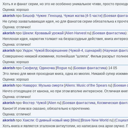
Хоть я и фанат серии, но это не особенно уникальное чтиво, просто проход
Оценка: хорошо
akorish
про
Бишоф
:
Чужие: Геноцид. Чужая жатва [4-5 части]
(
Боевая фанта
Не супер захватывающая идея, но для фанатов серии обязательна к прочт
Оценка: отлично!
akorish
про
Шекли
:
Кровавый урожай
[
Alien Harvest
ru] (
Боевая фантастика
)
Неплохая идея, наркотик толкает на безрассудные действия, книга интересн
Оценка: отлично!
akorish
про
Уидон
:
Чужой:Воскрешение (Чужой-4, сценарий)
(
Научная фант
Совершенно никакой изюминки, полнейшая "шляпа". Фильм раскрыт полнее,
Оценка: хорошо
akorish
про
Скофилд
:
Одиночка
[
Rogue
ru] (
Боевая фантастика
) 14 05
Это лично для меня проходная книга, одна из многих. Никакой супер изюмин
Оценка: хорошо
akorish
про
Наварро
:
Музыка смерти
[
Aliens: Music of the Spears
ru] (
Боевая 
Нечто отходящее от канона, но при этом вполне интересное. Отличная книг
Оценка: отлично!
akorish
про
Фостер
:
Чужой
[
Alien
ru] (
Боевая фантастика
,
Космическая фант
Канон! И этим все сказано, обязательно к прочтению.
Оценка: отлично!
akorish
про
Хаксли
:
О дивный новый мир [litres]
[
Brave New World
ru] (
Социал
Хоть книга и является эталоном антиутопии, но написана она архи скучно.