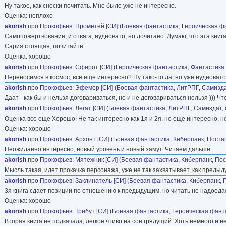
Ну такое, как сноски почитать. Мне было уже не интересно.
Оценка: неплохо
akorish
про
Прокофьев
:
Прометей [СИ]
(
Боевая фантастика
,
Героическая ф
Самопожертвование, и отвага, нудновато, но дочитано. Думаю, что эта книг
Сария стоящая, почитайте.
Оценка: хорошо
akorish
про
Прокофьев
:
Сфирот [СИ]
(
Героическая фантастика
,
Фантастика:
Переносимся в космос, все еще интересно? Ну тако-то да, но уже нудновато
akorish
про
Прокофьев
:
Эфемер [СИ]
(
Боевая фантастика
,
ЛитРПГ
,
Самизда
Даат - как бы и нельзя договариваться, но и не договариваться нельзя ))) 
akorish
про
Прокофьев
:
Легат [СИ]
(
Боевая фантастика
,
ЛитРПГ
,
Самиздат, 
Оценка все еще Хорошо! Не так интересно как 1я и 2я, но еще интересно, 
Оценка: хорошо
akorish
про
Прокофьев
:
Архонт [СИ]
(
Боевая фантастика
,
Киберпанк
,
Поста
Неожиданно интересно, новый уровень и новый замут. Читаем дальше.
akorish
про
Прокофьев
:
Мятежник [СИ]
(
Боевая фантастика
,
Киберпанк
,
Пос
Мысль такая, идет прокачка персонажа, уже не так захватывает, как предыд
akorish
про
Прокофьев
:
Заклинатель [СИ]
(
Боевая фантастика
,
Киберпанк
,
3я книга сдает позиции по отношению к предыдущим, но читать не надоеда
Оценка: хорошо
akorish
про
Прокофьев
:
Трибут [СИ]
(
Боевая фантастика
,
Героическая фант
Вторая книга не подкачала, легкое чтиво на сон грядущий. Хоть немного и не