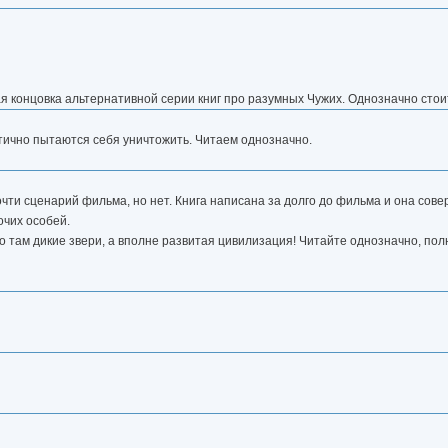
ая концовка альтернативной серии книг про разумных Чужих. Однозначно стои
тично пытаются себя уничтожить. Читаем однозначно.
 почти сценарий фильма, но нет. Книга написана за долго до фильма и она сов
очих особей.
то там дикие звери, а вполне развитая цивилизация! Читайте однозначно, по