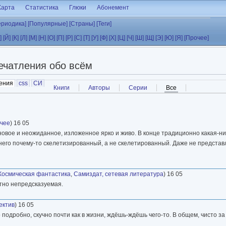
Карта
Статистика
Глюки
Абонемент
ериодика]
[Популярные]
[Страны]
[Теги]
]
[Й]
[К]
[Л]
[М]
[Н]
[О]
[П]
[Р]
[С]
[Т]
[У]
[Ф]
[Х]
[Ц]
[Ч]
[Ш]
[Щ]
[Э]
[Ю]
[Я]
[Прочее]
ечатления обо всём
ения
(активная вкладка)
css
СИ
Книги
Авторы
Серии
Все
(активная вкладк
очее
) 16 05
новое и неожиданное, изложенное ярко и живо. В конце традиционно какая-ни
 него почему-то скелетизированный, а не скелетированный. Даже не представ
Космическая фантастика
,
Самиздат, сетевая литература
) 16 05
ютно непредсказуемая.
ектив
) 16 05
 подробно, скучно почти как в жизни, ждёшь-ждёшь чего-то. В общем, чисто з