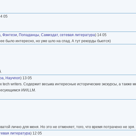
14 05
а
,
Фэнтези
,
Попаданцы
,
Самиздат, сетевая литература
) 14 05
нее было интересно, но уже шло на спад. А тут рекорды бьются)
.
ра
,
Научпоп
) 13 05
их tech writers. Содержит весьма интересные исторические экскурсы, а также
ересующимся ИИ/LLM.
той лично для меня. Но это не отменяет, того, что время потрачено не зря.
тевая литература
) 12 05