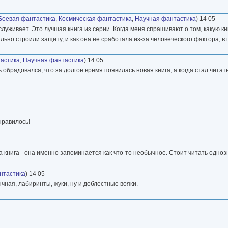
Боевая фантастика
,
Космическая фантастика
,
Научная фантастика
) 14 05
луживает. Это лучшая книга из серии. Когда меня спрашивают о том, какую к
ьно строили защиту, и как она не сработала из-за человеческого фактора, в
астика
,
Научная фантастика
) 14 05
ь обрадовался, что за долгое время появилась новая книга, а когда стал чита
онравилось!
та книга - она именно запоминается как что-то необычное. Стоит читать одноз
нтастика
) 14 05
чная, лабиринты, жуки, ну и доблестные вояки.