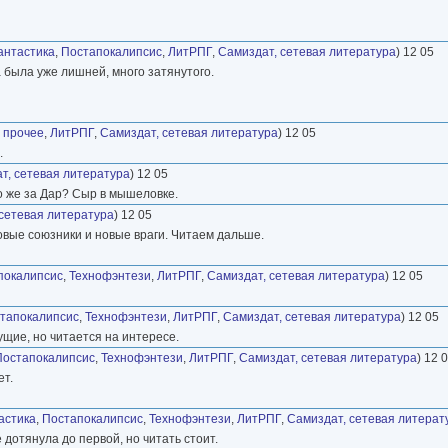
антастика
,
Постапокалипсис
,
ЛитРПГ
,
Самиздат, сетевая литература
) 12 05
а была уже лишней, много затянутого.
 прочее
,
ЛитРПГ
,
Самиздат, сетевая литература
) 12 05
.
т, сетевая литература
) 12 05
Что же за Дар? Сыр в мышеловке.
сетевая литература
) 12 05
новые союзники и новые враги. Читаем дальше.
покалипсис
,
Технофэнтези
,
ЛитРПГ
,
Самиздат, сетевая литература
) 12 05
тапокалипсис
,
Технофэнтези
,
ЛитРПГ
,
Самиздат, сетевая литература
) 12 05
ущие, но читается на интересе.
Постапокалипсис
,
Технофэнтези
,
ЛитРПГ
,
Самиздат, сетевая литература
) 12 
ет.
астика
,
Постапокалипсис
,
Технофэнтези
,
ЛитРПГ
,
Самиздат, сетевая литерат
 дотянула до первой, но читать стоит.