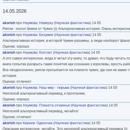
14.05.2026
akorish
про
Наумова
:
Наверху
(
Научная фантастика
) 14 05
Рипли - посол Земли от Чужих ))) Альтернативная история. Очень интересн
akorish
про
Наумова
:
Безумие
(
Научная фантастика
) 14 05
Альтернативная история, в которой Чужие-разумны, а люди наоборот фана
Оценка: хорошо
akorish
про
Наумова
:
Контакт
(
Научная фантастика
) 14 05
А это самое интересное, когда я читал эту книгу, то думал, что буду читать
книга попытка раскрыть такие понятия как сознание у королевы, ярость раб
Все неоднозначно, рипли просыпается на планете чужих, где они не какие-
история.
Оценка: отлично!
akorish
про
Наумова
:
Наш мир - тюрьма
(
Научная фантастика
) 14 05
Неплохой альтернативный перевод, к прочтению.
Оценка: хорошо
akorish
про
Наумова
:
Планета отчаянья
(
Научная фантастика
) 14 05
Неплохой альтернативный перевод, читайте!
Оценка: отлично!
akorish
про
Киреев
:
Одиночка
(
Научная фантастика
) 14 05
Описание интересное, читайте. Это неплохой альтернативный перевод )))