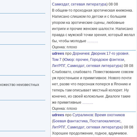
Самиздат, сетевая литература
) 08 08
В общем-то проходная эротическая книжонка.
Написано слишком по детски и с большим
упором на эротические сцены, любовные
интриги и прочие женские шалости. Написано
правда с мужской точки зрения, который желал
бы, чтобы молодые
………
Оценка: плохо
udrees
про
Дорничев
:
Дворник 17-го уровня.
Том 7
(
Юмор: прочее
,
Городское фэнтези
,
ЛитРПГ
,
Самиздат, сетевая литература
) 08 08
Слабовато, слабовато. Повествование совсем
уж простенькое и примитивное. Нового почти
нет, разве что персонаж поперся в Японию и
 множество неизвестных
теперь там описывает местный колорит. Ну
конечно, из своей колокольни. Диалоги такие
же примитивные
………
Оценка: плохо
udrees
про
Сугралинов
:
Время охотников
(
Боевая фантастика
,
Постапокалипсис
,
ЛитРПГ
,
Самиздат, сетевая литература
) 08 08
Хорошее продолжение, годное, вдумчивое.