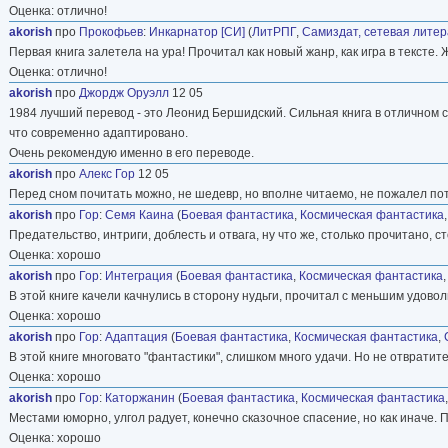
Оценка: отлично!
akorish
про
Прокофьев
:
Инкарнатор [СИ]
(
ЛитРПГ
,
Самиздат, сетевая лите
Первая книга залетела на ура! Прочитал как новый жанр, как игра в текст
Оценка: отлично!
akorish
про
Джордж Оруэлл
12 05
1984 лучший перевод - это Леонид Бершидский. Сильная книга в отличном с
что современно адаптировано.
Очень рекомендую именно в его переводе.
akorish
про
Алекс Гор
12 05
Перед сном почитать можно, не шедевр, но вполне читаемо, не пожалел по
akorish
про
Гор
:
Семя Каина
(
Боевая фантастика
,
Космическая фантастика
Предательство, интриги, доблесть и отвага, ну что же, столько прочитано, ст
Оценка: хорошо
akorish
про
Гор
:
Интеграция
(
Боевая фантастика
,
Космическая фантастика
В этой книге качели качнулись в сторону нудьги, прочитал с меньшим удово
Оценка: хорошо
akorish
про
Гор
:
Адаптация
(
Боевая фантастика
,
Космическая фантастика
,
В этой книге многовато "фантастики", слишком много удачи. Но не отвратит
Оценка: хорошо
akorish
про
Гор
:
Каторжанин
(
Боевая фантастика
,
Космическая фантастика
Местами юморно, улгол радует, конечно сказочное спасение, но как иначе. 
Оценка: хорошо