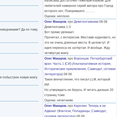
написаны достаточно тяжелым языком. Для
любителей наверное серий автора про Город
которого нет, Покорившего
………
Оценка: неплохо
Олег Макаров.
про
Девятиэтажники
08 08
Девятиэтажка 1-3
реводчиками? Да по тому,
Вот прямо увлекает.
Прочитал, с интересом. Местами нудновато, но
это не очень длинные места. В целом гут. И
идея переноса не затёртая. И вообще. Жду
четвёртую книгу
Олег Макаров.
про
Воронцов
:
Петербургский
врач. Часть 1 [СИ]
(
Альтернативная история
,
Исторические приключения
,
Самиздат, сетевая
литература
) 08 08
я побыстрее новую книгу.
Такое впечатление, что писал LLM, который
ИИ.
Но утверждать не берусь. И читать дальше 20
страниц тоже
Оценка: нечитаемо
Олег Макаров.
про
Карелин
:
Теперь я не
Адвокат
(
Фэнтези
,
Попаданцы
,
Самиздат,
сетевая литература
) 08 08