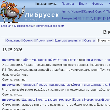
Перейти к основному содержанию
Книжная полка
Правила
Блоги
Форумы
Книги:
[Новые]
[Жанры]
[Серии]
[П
Либрусек
Авторы:
[А]
[Б]
[В]
[Г]
[Д]
[Е]
[Ж]
[З]
[И
Много книг
Вы здесь
Главная
»
Книжная полка
»
Впечатления обо всём
Вп
Главные вкладки
Отложено
Оценки
Прочитано
Единомышленники
Советы
Впечатл
Вторичные вкладки
16.05.2026
mysevra
про
Чайлд
:
Меч карающий [= Остров]
[
Riptide
ru] (
Приключения: пр
У автора редкий талант создавать приключенческие романы. Всегда что-то 
P.S. Переводчик записал амишей в индейцы, что удивило даже меня. Труп у
было отсебятины.
Оценка: отлично!
mysevra
про
Чекмарев
:
Пулемет над пропастью
(
Детективная фантастика
,
Что-то не везёт в этот раз. Да, а с запятыми тут отдельная история, абсол
Оценка: плохо
mysevra
про
Шарапов
:
Вход только для мертвых
(
Боевик
,
Исторический дет
Самое интригующее в книге – это название, потом будет грустнее. Довольно
Оценка: хорошо