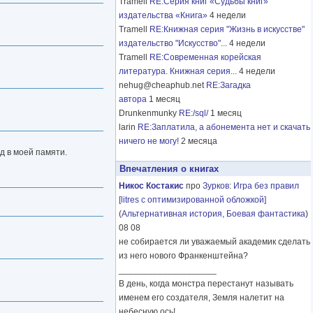
Tramell
RE:Серия книг «Судьбы книг»
издательства «Книга»
4 недели
Tramell
RE:Книжная серия "Жизнь в искусстве"
издательство "Искусство"...
4 недели
Tramell
RE:Современная корейская
литература. Книжная серия...
4 недели
nehug@cheaphub.net
RE:Загадка
автора
1 месяц
Drunkenmunky
RE:/sql/
1 месяц
larin
RE:Заплатила, а абонемента нет и скачать
ничего не могу!
2 месяца
д в моей памяти.
Впечатления о книгах
Никос Костакис
про
Зурков
:
Игра без правил
[litres с оптимизированной обложкой]
(
Альтернативная история
,
Боевая фантастика
)
08 08
не собирается ли уважаемый академик сделать
из него нового Франкенштейна?
____________________
В день, когда монстра перестанут называть
именем его создателя, Земля налетит на
небесную ось!