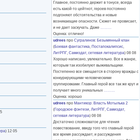
Главное, постоянно держит в тонусе, всегда
есть какой-то цейтнот, героев постоянно
подгоняют обстоятельства и новые
возникающие опасности. Сюжет не провисает,
и не дает заскучать. Даже
………
Оценка: отлично!
udrees
про
Сугралинов
:
Безымянный клан
(
Боевая фантастика
,
Постапокалипсис
,
ЛитРПГ
,
Самиздат, сетевая литература
) 08 08
Хорошо написано, увлекательно. Все в жанре,
которым так изобилуют выживальщики.
Постепенно все смещается в сторону вражды с
конкурирующими человеческими
группировками. Главный герой все так же крут и
получает много уникальных
………
Оценка: хорошо
udrees
про
Мантикор
:
Власть Мотылька 2
(
Городское фэнтези
,
ЛитРПГ
,
Самиздат,
05
сетевая литература
) 08 08
Достаточно сложноватое для чтения
повествование, ввиду того что главный герой
ура
) 12 05
все время рассуждает, и рассуждения