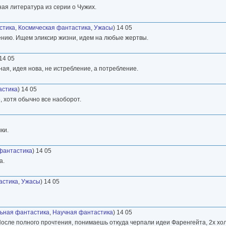
ная литература из серии о Чужих.
стика
,
Космическая фантастика
,
Ужасы
) 14 05
ению. Ищем эликсир жизни, идем на любые жертвы.
 14 05
ая, идея нова, не истребление, а потребление.
астика
) 14 05
 хотя обычно все наоборот.
ки.
фантастика
) 14 05
а.
астика
,
Ужасы
) 14 05
ьная фантастика
,
Научная фантастика
) 14 05
 После полного прочтения, понимаешь откуда черпали идеи Фаренгейта, 2х х