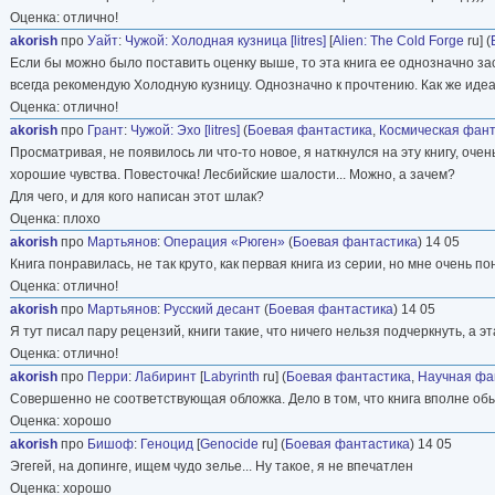
Оценка: отлично!
akorish
про
Уайт
:
Чужой: Холодная кузница [litres]
[
Alien: The Cold Forge
ru] (
Если бы можно было поставить оценку выше, то эта книга ее однозначно зас
всегда рекомендую Холодную кузницу. Однозначно к прочтению. Как же идеал
Оценка: отлично!
akorish
про
Грант
:
Чужой: Эхо [litres]
(
Боевая фантастика
,
Космическая фант
Просматривая, не появилось ли что-то новое, я наткнулся на эту книгу, очен
хорошие чувства. Повесточка! Лесбийские шалости... Можно, а зачем?
Для чего, и для кого написан этот шлак?
Оценка: плохо
akorish
про
Мартьянов
:
Операция «Рюген»
(
Боевая фантастика
) 14 05
Книга понравилась, не так круто, как первая книга из серии, но мне очень п
Оценка: отлично!
akorish
про
Мартьянов
:
Русский десант
(
Боевая фантастика
) 14 05
Я тут писал пару рецензий, книги такие, что ничего нельзя подчеркнуть, а э
Оценка: отлично!
akorish
про
Перри
:
Лабиринт
[
Labyrinth
ru] (
Боевая фантастика
,
Научная фа
Совершенно не соответствующая обложка. Дело в том, что книга вполне обы
Оценка: хорошо
akorish
про
Бишоф
:
Геноцид
[
Genocide
ru] (
Боевая фантастика
) 14 05
Эгегей, на допинге, ищем чудо зелье... Ну такое, я не впечатлен
Оценка: хорошо