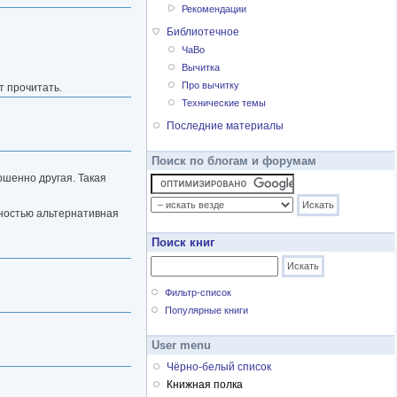
Рекомендации
Библиотечное
ЧаВо
Вычитка
Про вычитку
т прочитать.
Технические темы
Последние материалы
Поиск по блогам и форумам
ершенно другая. Такая
лностью альтернативная
Поиск книг
Фильтр-список
Популярные книги
User menu
Чёрно-белый список
Книжная полка