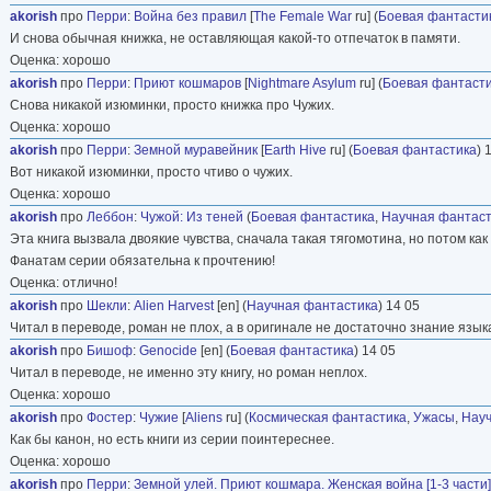
akorish
про
Перри
:
Война без правил
[
The Female War
ru] (
Боевая фантасти
И снова обычная книжка, не оставляющая какой-то отпечаток в памяти.
Оценка: хорошо
akorish
про
Перри
:
Приют кошмаров
[
Nightmare Asylum
ru] (
Боевая фантаст
Снова никакой изюминки, просто книжка про Чужих.
Оценка: хорошо
akorish
про
Перри
:
Земной муравейник
[
Earth Hive
ru] (
Боевая фантастика
) 
Вот никакой изюминки, просто чтиво о чужих.
Оценка: хорошо
akorish
про
Леббон
:
Чужой: Из теней
(
Боевая фантастика
,
Научная фантаст
Эта книга вызвала двоякие чувства, сначала такая тягомотина, но потом ка
Фанатам серии обязательна к прочтению!
Оценка: отлично!
akorish
про
Шекли
:
Alien Harvest
[en] (
Научная фантастика
) 14 05
Читал в переводе, роман не плох, а в оригинале не достаточно знание язык
akorish
про
Бишоф
:
Genocide
[en] (
Боевая фантастика
) 14 05
Читал в переводе, не именно эту книгу, но роман неплох.
Оценка: хорошо
akorish
про
Фостер
:
Чужие
[
Aliens
ru] (
Космическая фантастика
,
Ужасы
,
Науч
Как бы канон, но есть книги из серии поинтереснее.
Оценка: хорошо
akorish
про
Перри
:
Земной улей. Приют кошмара. Женская война [1-3 части]