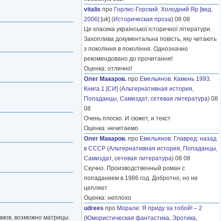
vitalis
про
Горлис-Горский
:
Холодний Яр [вид.
2006]
[uk] (
Историческая проза
) 08 08
Це класика української історичної літератури.
Захоплива документальна повість, яку читають
з покоління в покоління. Однозначно
рекомендовано до прочитання!
Оценка: отлично!
Олег Макаров.
про
Емельянов
:
Камень 1993.
Книга 1 [СИ]
(
Альтернативная история
,
Попаданцы
,
Самиздат, сетевая литература
) 08
08
Очень плоско. И сюжет, и текст
Оценка: нечитаемо
Олег Макаров.
про
Емельянов
:
Главред: назад
в СССР
(
Альтернативная история
,
Попаданцы
,
Самиздат, сетевая литература
) 08 08
Скучно. Производственный роман с
попаданием в 1986 год. Добротно, но не
цепляет
Оценка: неплохо
udrees
про
Морале
:
Я приду за тобой! – 2
олмов, возможно матрицы.
(
Юмористическая фантастика
,
Эротика
,