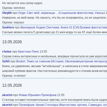
Но читается она супер нудно.
Оценка: неплохо
Oleg68
про
Олди
:
Свет мой, зеркальце…
(
Социальная фантастика
,
Ужасы
) 
Наверное, не мой жанр. Не сказать, что бы не понравилось, но не зацепило.
Оценка: хорошо
SunHere
про
Винокуров
:
Кодекс Охотника. Книга 41 [СИ]
(
Боевая фантастик
Сколько можно писать?) дочитывал до 21 кнги когда-то на АТ, ещё более-ме
13.05.2026
chebur
про
Кристиан Пино
13 05
Сказки очень интересные и необычные, впервые прочитала их уже взрослой
SeNS
про
Boston
:
Токен за токеном
(
История
,
Околокомпьютерная литерату
Книга, на удивление, весьма "читабельная", и написана в стиле американск
широкой публике фактов. Настоятельно рекомендуется к чтению всем инт
Оценка: отлично!
12.05.2026
akorish
про
Роман Юрьевич Прокофьев
12 05
Стеллар оставил положительные чувства, хотя последняя книга была нуднова
akorish
про
Прокофьев
:
Архив Стеллара
(
Фантастика: прочее
,
Самиздат, се