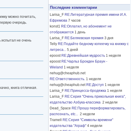
Последние комментарии
Larisa_F
RE:Литературная премия имени И.А.
нижку можно почитать,
Ефремова
7 часов
 первую очередь.
konst1
RE:Оплатил, но абонемент не
отображается
1 день
Larisa_F
RE:Беляевская премия
3 дня
ть испытал не очень
Telly
RE:Подайте бедному копеечку на книжку с
литреса...
5 дней
epoost
RE:Древнейшая мудрость
1 неделя
epoost
RE:Чарльз Брокден Браун -
Wieland
1 неделя
nehug@cheaphub.net
RE:Ответственность.
1 неделя
nehug@cheaphub.net
RE:Доступ
1 неделя
начно, книга отличная.
Larisa_F
RE:Принцесса-бродяжка
1 неделя
Larisa_F
RE:Серия "Очень прикольная книга",
издательство Азбука-классика
2 недели
Dead_Space
RE:Прошу переформатировать,
распознать, etc...
2 недели
Tramell
RE:Серия "Символы времени"
издательства "Аграф"
4 недели