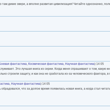
то там дикие звери, а вполне развитая цивилизация! Читайте однозначно, по
Боевая фантастика
,
Космическая фантастика
,
Научная фантастика
) 14 05
луживает. Это лучшая книга из серии. Когда меня спрашивают о том, какую к
ьно строили защиту, и как она не сработала из-за человеческого фактора, в
астика
,
Научная фантастика
) 14 05
ь обрадовался, что за долгое время появилась новая книга, а когда стал чита