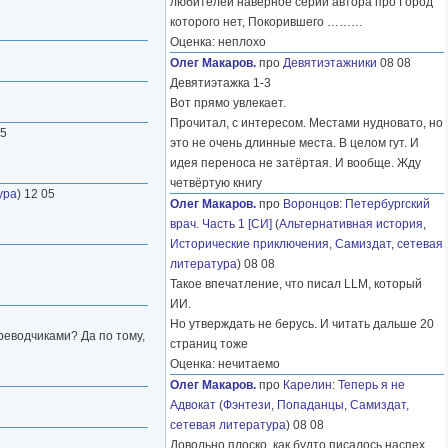
любителей наверное серий автора про Город
которого нет, Покорившего
………
Оценка: неплохо
Олег Макаров.
про
Девятиэтажники
08 08
Девятиэтажка 1-3
Вот прямо увлекает.
Прочитал, с интересом. Местами нудновато, но
05
это не очень длинные места. В целом гут. И
идея переноса не затёртая. И вообще. Жду
четвёртую книгу
ура
) 12 05
Олег Макаров.
про
Воронцов
:
Петербургский
врач. Часть 1 [СИ]
(
Альтернативная история
,
Исторические приключения
,
Самиздат, сетевая
литература
) 08 08
Такое впечатление, что писал LLM, который
ИИ.
Но утверждать не берусь. И читать дальше 20
реводчиками? Да по тому,
страниц тоже
Оценка: нечитаемо
Олег Макаров.
про
Карелин
:
Теперь я не
Адвокат
(
Фэнтези
,
Попаданцы
,
Самиздат,
сетевая литература
) 08 08
Довольно плоско, как будто писалось наспех