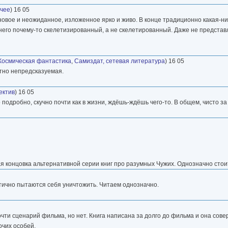
очее
) 16 05
новое и неожиданное, изложенное ярко и живо. В конце традиционно какая-ни
 него почему-то скелетизированный, а не скелетированный. Даже не представ
Космическая фантастика
,
Самиздат, сетевая литература
) 16 05
ютно непредсказуемая.
ектив
) 16 05
 подробно, скучно почти как в жизни, ждёшь-ждёшь чего-то. В общем, чисто з
ая концовка альтернативной серии книг про разумных Чужих. Однозначно стои
тично пытаются себя уничтожить. Читаем однозначно.
 почти сценарий фильма, но нет. Книга написана за долго до фильма и она сов
очих особей.