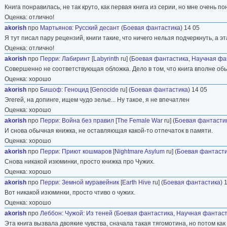
Книга понравилась, не так круто, как первая книга из серии, но мне очень п
Оценка: отлично!
akorish
про
Мартьянов
:
Русский десант
(
Боевая фантастика
) 14 05
Я тут писал пару рецензий, книги такие, что ничего нельзя подчеркнуть, а э
Оценка: отлично!
akorish
про
Перри
:
Лабиринт
[
Labyrinth
ru] (
Боевая фантастика
,
Научная фа
Совершенно не соответствующая обложка. Дело в том, что книга вполне обы
Оценка: хорошо
akorish
про
Бишоф
:
Геноцид
[
Genocide
ru] (
Боевая фантастика
) 14 05
Эгегей, на допинге, ищем чудо зелье... Ну такое, я не впечатлен
Оценка: хорошо
akorish
про
Перри
:
Война без правил
[
The Female War
ru] (
Боевая фантасти
И снова обычная книжка, не оставляющая какой-то отпечаток в памяти.
Оценка: хорошо
akorish
про
Перри
:
Приют кошмаров
[
Nightmare Asylum
ru] (
Боевая фантаст
Снова никакой изюминки, просто книжка про Чужих.
Оценка: хорошо
akorish
про
Перри
:
Земной муравейник
[
Earth Hive
ru] (
Боевая фантастика
) 
Вот никакой изюминки, просто чтиво о чужих.
Оценка: хорошо
akorish
про
Леббон
:
Чужой: Из теней
(
Боевая фантастика
,
Научная фантаст
Эта книга вызвала двоякие чувства, сначала такая тягомотина, но потом ка