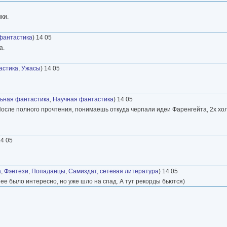
ки.
фантастика
) 14 05
а.
астика
,
Ужасы
) 14 05
ьная фантастика
,
Научная фантастика
) 14 05
 После полного прочтения, понимаешь откуда черпали идеи Фаренгейта, 2х х
14 05
а
,
Фэнтези
,
Попаданцы
,
Самиздат, сетевая литература
) 14 05
нее было интересно, но уже шло на спад. А тут рекорды бьются)