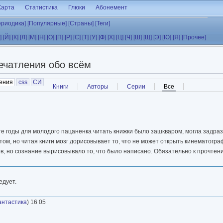
Карта
Статистика
Глюки
Абонемент
ериодика]
[Популярные]
[Страны]
[Теги]
]
[Й]
[К]
[Л]
[М]
[Н]
[О]
[П]
[Р]
[С]
[Т]
[У]
[Ф]
[Х]
[Ц]
[Ч]
[Ш]
[Щ]
[Э]
[Ю]
[Я]
[Прочее]
ечатления обо всём
ения
(активная вкладка)
css
СИ
Книги
Авторы
Серии
Все
(активная вкладк
те годы для молодого пацаненка читать книжки было зашкваром, могла задраз
отом, но читая книги мозг дорисовывает то, что не может открыть кинематогра
в, но сознание вырисовывало то, что было написано. Обязательно к прочтен
едует.
антастика
) 16 05