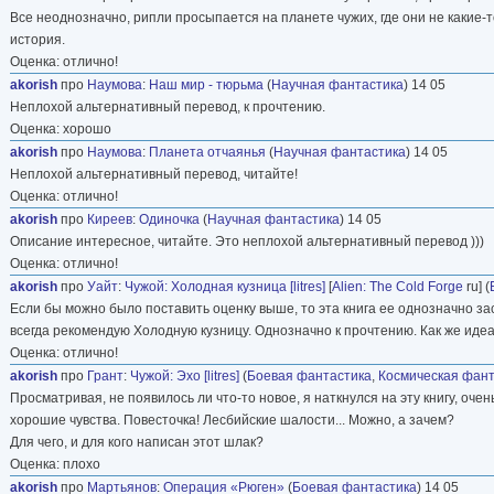
Все неоднозначно, рипли просыпается на планете чужих, где они не какие-
история.
Оценка: отлично!
akorish
про
Наумова
:
Наш мир - тюрьма
(
Научная фантастика
) 14 05
Неплохой альтернативный перевод, к прочтению.
Оценка: хорошо
akorish
про
Наумова
:
Планета отчаянья
(
Научная фантастика
) 14 05
Неплохой альтернативный перевод, читайте!
Оценка: отлично!
akorish
про
Киреев
:
Одиночка
(
Научная фантастика
) 14 05
Описание интересное, читайте. Это неплохой альтернативный перевод )))
Оценка: отлично!
akorish
про
Уайт
:
Чужой: Холодная кузница [litres]
[
Alien: The Cold Forge
ru] (
Если бы можно было поставить оценку выше, то эта книга ее однозначно зас
всегда рекомендую Холодную кузницу. Однозначно к прочтению. Как же идеал
Оценка: отлично!
akorish
про
Грант
:
Чужой: Эхо [litres]
(
Боевая фантастика
,
Космическая фант
Просматривая, не появилось ли что-то новое, я наткнулся на эту книгу, очен
хорошие чувства. Повесточка! Лесбийские шалости... Можно, а зачем?
Для чего, и для кого написан этот шлак?
Оценка: плохо
akorish
про
Мартьянов
:
Операция «Рюген»
(
Боевая фантастика
) 14 05