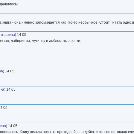
онравилось!
та книга - она именно запоминается как что-то необычное. Стоит читать одноз
нтастика
) 14 05
чная, лабиринты, жуки, ну и доблестные вояки.
ка
) 14 05
ика
) 14 05
14 05
ика
) 14 05
к понеслось. Книгу нельзя назвать проходной, она действительно оставила сле