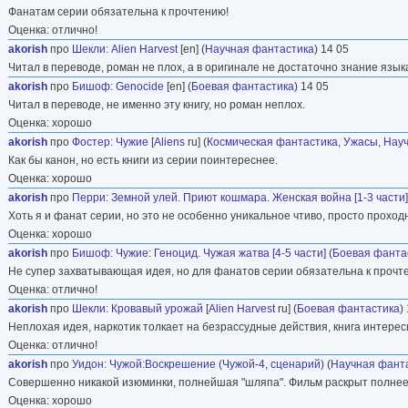
Фанатам серии обязательна к прочтению!
Оценка: отлично!
akorish
про
Шекли
:
Alien Harvest
[en] (
Научная фантастика
) 14 05
Читал в переводе, роман не плох, а в оригинале не достаточно знание язык
akorish
про
Бишоф
:
Genocide
[en] (
Боевая фантастика
) 14 05
Читал в переводе, не именно эту книгу, но роман неплох.
Оценка: хорошо
akorish
про
Фостер
:
Чужие
[
Aliens
ru] (
Космическая фантастика
,
Ужасы
,
Науч
Как бы канон, но есть книги из серии поинтереснее.
Оценка: хорошо
akorish
про
Перри
:
Земной улей. Приют кошмара. Женская война [1-3 части]
Хоть я и фанат серии, но это не особенно уникальное чтиво, просто проход
Оценка: хорошо
akorish
про
Бишоф
:
Чужие: Геноцид. Чужая жатва [4-5 части]
(
Боевая фанта
Не супер захватывающая идея, но для фанатов серии обязательна к прочт
Оценка: отлично!
akorish
про
Шекли
:
Кровавый урожай
[
Alien Harvest
ru] (
Боевая фантастика
)
Неплохая идея, наркотик толкает на безрассудные действия, книга интересн
Оценка: отлично!
akorish
про
Уидон
:
Чужой:Воскрешение (Чужой-4, сценарий)
(
Научная фант
Совершенно никакой изюминки, полнейшая "шляпа". Фильм раскрыт полнее,
Оценка: хорошо