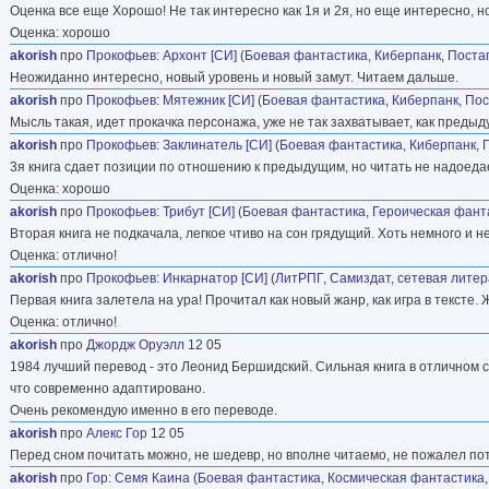
Оценка все еще Хорошо! Не так интересно как 1я и 2я, но еще интересно, 
Оценка: хорошо
akorish
про
Прокофьев
:
Архонт [СИ]
(
Боевая фантастика
,
Киберпанк
,
Поста
Неожиданно интересно, новый уровень и новый замут. Читаем дальше.
akorish
про
Прокофьев
:
Мятежник [СИ]
(
Боевая фантастика
,
Киберпанк
,
Пос
Мысль такая, идет прокачка персонажа, уже не так захватывает, как предыд
akorish
про
Прокофьев
:
Заклинатель [СИ]
(
Боевая фантастика
,
Киберпанк
,
3я книга сдает позиции по отношению к предыдущим, но читать не надоеда
Оценка: хорошо
akorish
про
Прокофьев
:
Трибут [СИ]
(
Боевая фантастика
,
Героическая фант
Вторая книга не подкачала, легкое чтиво на сон грядущий. Хоть немного и не
Оценка: отлично!
akorish
про
Прокофьев
:
Инкарнатор [СИ]
(
ЛитРПГ
,
Самиздат, сетевая лите
Первая книга залетела на ура! Прочитал как новый жанр, как игра в текст
Оценка: отлично!
akorish
про
Джордж Оруэлл
12 05
1984 лучший перевод - это Леонид Бершидский. Сильная книга в отличном с
что современно адаптировано.
Очень рекомендую именно в его переводе.
akorish
про
Алекс Гор
12 05
Перед сном почитать можно, не шедевр, но вполне читаемо, не пожалел по
akorish
про
Гор
:
Семя Каина
(
Боевая фантастика
,
Космическая фантастика