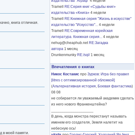
издательства "Аграф"
4 недели
Tramell
RE:Серия книг «Судьбы книг»
издательства «Книга»
4 недели
Tramell
RE:Книжная серия "Жизнь в искусстве"
начно, книга отличная.
издательство "Искусство"...
4 недели
Tramell
RE:Современная корейская
литература. Книжная серия...
4 недели
nehug@cheaphub.net
RE:Загадка
автора
1 месяц
Drunkenmunky
RE:/sql/
1 месяц
Впечатления о книгах
Никос Костакис
про
Зурков
:
Игра без правил
[litres с оптимизированной обложкой]
(
Альтернативная история
,
Боевая фантастика
)
08 08
не собирается ли уважаемый академик сделать
из него нового Франкенштейна?
____________________
В день, когда монстра перестанут называть
именем его создателя, Земля налетит на
небесную ось!
д в моей памяти.
vitalis
про
Горлис-Горский
:
Холодний Яр [вид.