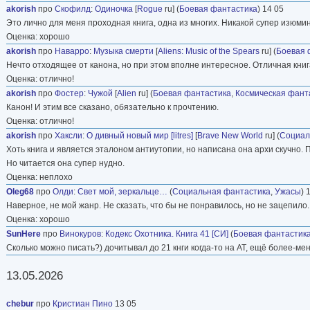
akorish
про
Скофилд
:
Одиночка
[
Rogue
ru] (
Боевая фантастика
) 14 05
Это лично для меня проходная книга, одна из многих. Никакой супер изюмин
Оценка: хорошо
akorish
про
Наварро
:
Музыка смерти
[
Aliens: Music of the Spears
ru] (
Боевая 
Нечто отходящее от канона, но при этом вполне интересное. Отличная книг
Оценка: отлично!
akorish
про
Фостер
:
Чужой
[
Alien
ru] (
Боевая фантастика
,
Космическая фант
Канон! И этим все сказано, обязательно к прочтению.
Оценка: отлично!
akorish
про
Хаксли
:
О дивный новый мир [litres]
[
Brave New World
ru] (
Социал
Хоть книга и является эталоном антиутопии, но написана она архи скучно.
Но читается она супер нудно.
Оценка: неплохо
Oleg68
про
Олди
:
Свет мой, зеркальце…
(
Социальная фантастика
,
Ужасы
) 
Наверное, не мой жанр. Не сказать, что бы не понравилось, но не зацепило.
Оценка: хорошо
SunHere
про
Винокуров
:
Кодекс Охотника. Книга 41 [СИ]
(
Боевая фантастик
Сколько можно писать?) дочитывал до 21 кнги когда-то на АТ, ещё более-ме
13.05.2026
chebur
про
Кристиан Пино
13 05