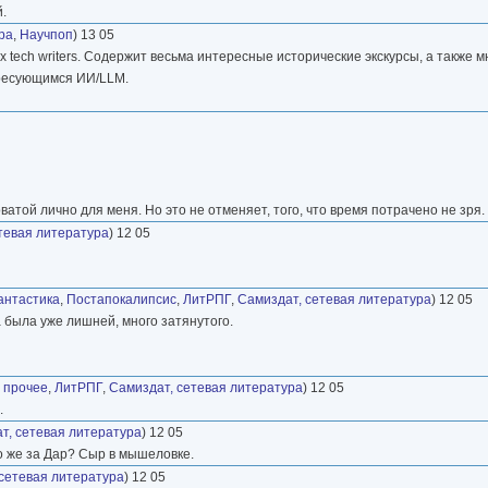
.
ра
,
Научпоп
) 13 05
их tech writers. Содержит весьма интересные исторические экскурсы, а также
ересующимся ИИ/LLM.
той лично для меня. Но это не отменяет, того, что время потрачено не зря.
тевая литература
) 12 05
антастика
,
Постапокалипсис
,
ЛитРПГ
,
Самиздат, сетевая литература
) 12 05
а была уже лишней, много затянутого.
 прочее
,
ЛитРПГ
,
Самиздат, сетевая литература
) 12 05
.
т, сетевая литература
) 12 05
Что же за Дар? Сыр в мышеловке.
сетевая литература
) 12 05