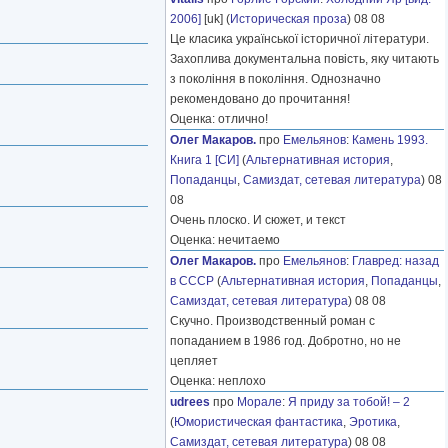
2006]
[uk] (
Историческая проза
) 08 08
Це класика української історичної літератури.
Захоплива документальна повість, яку читають
з покоління в покоління. Однозначно
рекомендовано до прочитання!
Оценка: отлично!
Олег Макаров.
про
Емельянов
:
Камень 1993.
Книга 1 [СИ]
(
Альтернативная история
,
Попаданцы
,
Самиздат, сетевая литература
) 08
08
Очень плоско. И сюжет, и текст
Оценка: нечитаемо
Олег Макаров.
про
Емельянов
:
Главред: назад
в СССР
(
Альтернативная история
,
Попаданцы
,
Самиздат, сетевая литература
) 08 08
Скучно. Производственный роман с
попаданием в 1986 год. Добротно, но не
цепляет
Оценка: неплохо
udrees
про
Морале
:
Я приду за тобой! – 2
(
Юмористическая фантастика
,
Эротика
,
Самиздат, сетевая литература
) 08 08