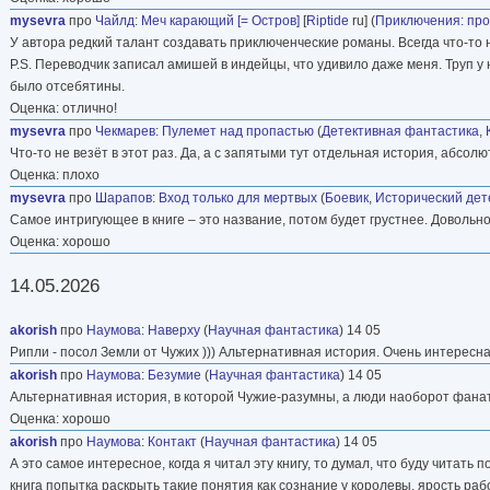
mysevra
про
Чайлд
:
Меч карающий [= Остров]
[
Riptide
ru] (
Приключения: пр
У автора редкий талант создавать приключенческие романы. Всегда что-то 
P.S. Переводчик записал амишей в индейцы, что удивило даже меня. Труп у
было отсебятины.
Оценка: отлично!
mysevra
про
Чекмарев
:
Пулемет над пропастью
(
Детективная фантастика
,
Что-то не везёт в этот раз. Да, а с запятыми тут отдельная история, абсол
Оценка: плохо
mysevra
про
Шарапов
:
Вход только для мертвых
(
Боевик
,
Исторический дет
Самое интригующее в книге – это название, потом будет грустнее. Довольно
Оценка: хорошо
14.05.2026
akorish
про
Наумова
:
Наверху
(
Научная фантастика
) 14 05
Рипли - посол Земли от Чужих ))) Альтернативная история. Очень интересн
akorish
про
Наумова
:
Безумие
(
Научная фантастика
) 14 05
Альтернативная история, в которой Чужие-разумны, а люди наоборот фана
Оценка: хорошо
akorish
про
Наумова
:
Контакт
(
Научная фантастика
) 14 05
А это самое интересное, когда я читал эту книгу, то думал, что буду читать
книга попытка раскрыть такие понятия как сознание у королевы, ярость раб