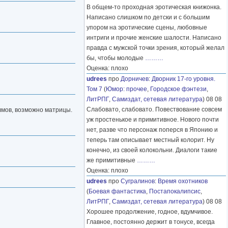
В общем-то проходная эротическая книжонка.
Написано слишком по детски и с большим
упором на эротические сцены, любовные
интриги и прочие женские шалости. Написано
правда с мужской точки зрения, который желал
бы, чтобы молодые
………
Оценка: плохо
udrees
про
Дорничев
:
Дворник 17-го уровня.
Том 7
(
Юмор: прочее
,
Городское фэнтези
,
ЛитРПГ
,
Самиздат, сетевая литература
) 08 08
Слабовато, слабовато. Повествование совсем
олмов, возможно матрицы.
уж простенькое и примитивное. Нового почти
нет, разве что персонаж поперся в Японию и
теперь там описывает местный колорит. Ну
конечно, из своей колокольни. Диалоги такие
же примитивные
………
Оценка: плохо
udrees
про
Сугралинов
:
Время охотников
(
Боевая фантастика
,
Постапокалипсис
,
ЛитРПГ
,
Самиздат, сетевая литература
) 08 08
Хорошее продолжение, годное, вдумчивое.
Главное, постоянно держит в тонусе, всегда