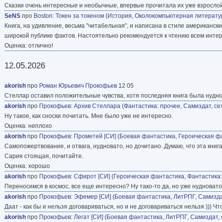
Сказки очень интересные и необычные, впервые прочитала их уже взрослой
SeNS
про
Boston
:
Токен за токеном
(
История
,
Околокомпьютерная литерату
Книга, на удивление, весьма "читабельная", и написана в стиле американск
широкой публике фактов. Настоятельно рекомендуется к чтению всем инт
Оценка: отлично!
12.05.2026
akorish
про
Роман Юрьевич Прокофьев
12 05
Стеллар оставил положительные чувства, хотя последняя книга была нуднова
akorish
про
Прокофьев
:
Архив Стеллара
(
Фантастика: прочее
,
Самиздат, се
Ну такое, как сноски почитать. Мне было уже не интересно.
Оценка: неплохо
akorish
про
Прокофьев
:
Прометей [СИ]
(
Боевая фантастика
,
Героическая ф
Самопожертвование, и отвага, нудновато, но дочитано. Думаю, что эта книг
Сария стоящая, почитайте.
Оценка: хорошо
akorish
про
Прокофьев
:
Сфирот [СИ]
(
Героическая фантастика
,
Фантастика:
Переносимся в космос, все еще интересно? Ну тако-то да, но уже нудновато
akorish
про
Прокофьев
:
Эфемер [СИ]
(
Боевая фантастика
,
ЛитРПГ
,
Самизда
Даат - как бы и нельзя договариваться, но и не договариваться нельзя ))) 
akorish
про
Прокофьев
:
Легат [СИ]
(
Боевая фантастика
,
ЛитРПГ
,
Самиздат, 