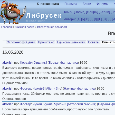
Перейти к основному содержанию
Книжная полка
Правила
Блоги
Форумы
Книги:
[Новые]
[Жанры]
[Серии]
[П
Либрусек
Авторы:
[А]
[Б]
[В]
[Г]
[Д]
[Е]
[Ж]
[З]
[И
Много книг
Вы здесь
Главная
»
Книжная полка
»
Впечатления обо всём
Вп
Главные вкладки
Отложено
Оценки
Прочитано
Единомышленники
Советы
Впечатл
Вторичные вкладки
16.05.2026
akorish
про
Кордэйл
:
Хищник I
(
Боевая фантастика
) 16 05
В далекие времена, после просмотра фильма, я - зафанател хищником, и в 
досталась эта книжка и я стал читать! Мысль была такой, пусть я буду задр
частью моей жизни. В то время не было мобилок и голографических дисплее
Оценка: отлично!
akorish
про
Фостер
:
Чужой-3
[
Alien - 3
ru] (
Научная фантастика
) 16 05
Проходная книжка, 3й фильм мне тоже не сильно нравится, но прочитать сл
Оценка: хорошо
akorish
про
Фостер
:
Чужой. Чужие. Чужой-3 [Авторский сборник]
(
Научная ф
Прочитал как сценарий, ничего особенного, просто нужно это прочитать.
Оценка: хорошо