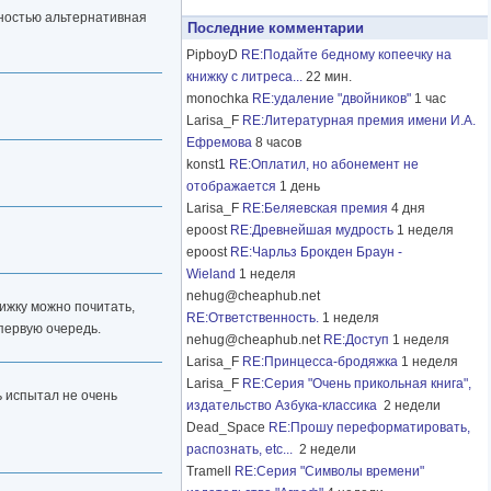
лностью альтернативная
Последние комментарии
PipboyD
RE:Подайте бедному копеечку на
книжку с литреса...
22 мин.
monochka
RE:удаление "двойников"
1 час
Larisa_F
RE:Литературная премия имени И.А.
Ефремова
8 часов
konst1
RE:Оплатил, но абонемент не
отображается
1 день
Larisa_F
RE:Беляевская премия
4 дня
epoost
RE:Древнейшая мудрость
1 неделя
epoost
RE:Чарльз Брокден Браун -
Wieland
1 неделя
nehug@cheaphub.net
нижку можно почитать,
RE:Ответственность.
1 неделя
 первую очередь.
nehug@cheaphub.net
RE:Доступ
1 неделя
Larisa_F
RE:Принцесса-бродяжка
1 неделя
Larisa_F
RE:Серия "Очень прикольная книга",
ть испытал не очень
издательство Азбука-классика
2 недели
Dead_Space
RE:Прошу переформатировать,
распознать, etc...
2 недели
Tramell
RE:Серия "Символы времени"