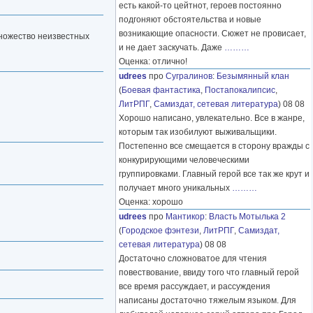
есть какой-то цейтнот, героев постоянно
подгоняют обстоятельства и новые
возникающие опасности. Сюжет не провисает,
 множество неизвестных
и не дает заскучать. Даже
………
Оценка: отлично!
udrees
про
Сугралинов
:
Безымянный клан
(
Боевая фантастика
,
Постапокалипсис
,
ЛитРПГ
,
Самиздат, сетевая литература
) 08 08
Хорошо написано, увлекательно. Все в жанре,
которым так изобилуют выживальщики.
Постепенно все смещается в сторону вражды с
конкурирующими человеческими
группировками. Главный герой все так же крут и
получает много уникальных
………
Оценка: хорошо
udrees
про
Мантикор
:
Власть Мотылька 2
(
Городское фэнтези
,
ЛитРПГ
,
Самиздат,
сетевая литература
) 08 08
Достаточно сложноватое для чтения
повествование, ввиду того что главный герой
все время рассуждает, и рассуждения
написаны достаточно тяжелым языком. Для