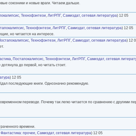
новые союзники и новые враги. Читаем дальше.
покалипсис
,
Технофэнтези
,
ЛитРПГ
,
Самиздат, сетевая литература
) 12 05
тапокалипсис
,
Технофэнтези
,
ЛитРПГ
,
Самиздат, сетевая литература
) 12 05
ущие, но читается на интересе.
Постапокалипсис
,
Технофэнтези
,
ЛитРПГ
,
Самиздат, сетевая литература
) 12 
ет.
астика
,
Постапокалипсис
,
Технофэнтези
,
ЛитРПГ
,
Самиздат, сетевая литерат
 дотянула до первой, но читать стоит.
ратура
) 12 05
е. Ждал последующие книги. Однозначно рекомендую.
овременном переводе. Почему так легко читается по сравнению с другими пе
траченного времени.
,
Фантастика: прочее
,
Самиздат, сетевая литература
) 12 05