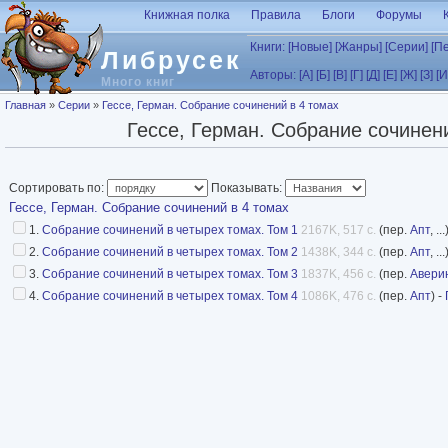
Перейти к основному содержанию
Книжная полка
Правила
Блоги
Форумы
Книги:
[Новые]
[Жанры]
[Серии]
[П
Либрусек
Авторы:
[А]
[Б]
[В]
[Г]
[Д]
[Е]
[Ж]
[З]
[И
Много книг
Вы здесь
Главная
»
Серии
»
Гессе, Герман. Собрание сочинений в 4 томах
Гессе, Герман. Собрание сочинен
Сортировать по:
Показывать:
Гессе, Герман. Собрание сочинений в 4 томах
1.
Собрание сочинений в четырех томах. Том 1
2167K, 517 с.
(пер.
Апт
, ..
2.
Собрание сочинений в четырех томах. Том 2
1438K, 344 с.
(пер.
Апт
, ..
3.
Собрание сочинений в четырех томах. Том 3
1837K, 456 с.
(пер.
Авери
4.
Собрание сочинений в четырех томах. Том 4
1086K, 476 с.
(пер.
Апт
) -