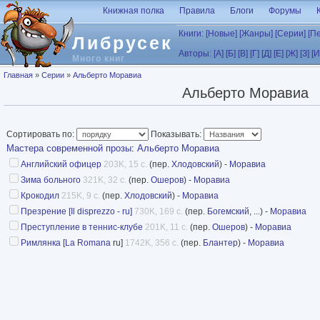
Перейти к основному содержанию
Книжная полка
Правила
Блоги
Форумы
Книги:
[Новые]
[Жанры]
[Серии]
[П
Либрусек
Авторы:
[А]
[Б]
[В]
[Г]
[Д]
[Е]
[Ж]
[З]
[И
Много книг
Вы здесь
Главная
»
Серии
»
Альберто Моравиа
Альберто Моравиа
Сортировать по:
Показывать:
Мастера современной прозы
:
Альберто Моравиа
Английский офицер
203K, 15 с.
(пер.
Хлодовский
) -
Моравиа
Зима больного
321K, 32 с.
(пер.
Ошеров
) -
Моравиа
Крокодил
215K, 9 с.
(пер.
Хлодовский
) -
Моравиа
Презрение [Il disprezzo - ru]
730K, 169 с.
(пер.
Богемский
, ...) -
Моравиа
Преступление в теннис-клубе
201K, 11 с.
(пер.
Ошеров
) -
Моравиа
Римлянка
[
La Romana
ru]
1742K, 356 с.
(пер.
Блантер
) -
Моравиа