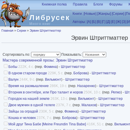
Перейти к основному содержанию
Книжная полка
Правила
Блоги
Форумы
Книги:
[Новые]
[Жанры]
[Серии]
[П
Либрусек
Авторы:
[А]
[Б]
[В]
[Г]
[Д]
[Е]
[Ж]
[З]
[И
Много книг
Вы здесь
Главная
»
Серии
»
Эрвин Штриттматтер
Эрвин Штриттматтер
Сортировать по:
Показывать:
Мастера современной прозы
:
Эрвин Штриттматтер
Бобы
222K, 4 с.
(пер.
Фомина
) -
Штриттматтер
В одном старом городе
229K, 5 с.
(пер.
Боброва
) -
Штриттматтер
Валун
244K, 9 с.
(пер.
Вильмонт
) -
Штриттматтер
Время на размышление
286K, 19 с.
(пер.
Назаренко
) -
Штриттматтер
Вторник в сентябре, или Про талант и норов
250K, 10 с.
(пер.
Репко
) -
Шт
Городок на нашей земле
263K, 13 с.
(пер.
Вильмонт
) -
Штриттматтер
Двое мужчин в одной телеге
237K, 7 с.
(пер.
Малахов
) -
Штриттматтер
Зайцы за оградой
230K, 5 с.
(пер.
Фомина
) -
Штриттматтер
Кошка и человек
237K, 7 с.
(пер.
Боброва
) -
Штриттматтер
Мой друг Тина Бабе [Meine Freundin Tina Babe]
416K, 51 с.
(пер.
Вильмон