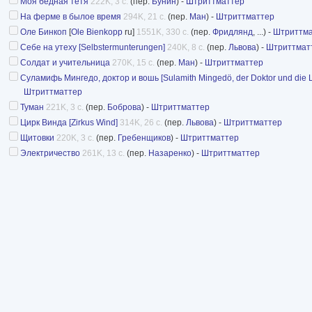
Моя бедная тетя
222K, 3 с.
(пер.
Бунин
) -
Штриттматтер
На ферме в былое время
294K, 21 с.
(пер.
Ман
) -
Штриттматтер
Оле Бинкоп
[
Ole Bienkopp
ru]
1551K, 330 с.
(пер.
Фридлянд
, ...) -
Штриттма
Себе на утеху [Selbstermunterungen]
240K, 8 с.
(пер.
Львова
) -
Штриттмат
Солдат и учительница
270K, 15 с.
(пер.
Ман
) -
Штриттматтер
Суламифь Мингедо, доктор и вошь [Sulamith Mingedö, der Doktor und die 
Штриттматтер
Туман
221K, 3 с.
(пер.
Боброва
) -
Штриттматтер
Цирк Винда [Zirkus Wind]
314K, 26 с.
(пер.
Львова
) -
Штриттматтер
Щитовки
220K, 3 с.
(пер.
Гребенщиков
) -
Штриттматтер
Электричество
261K, 13 с.
(пер.
Назаренко
) -
Штриттматтер