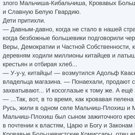
злого Мальчиша-Кибальчиша, Кровавых Боль
и Славную Белую Гвардию.
Дети притихли.
— Давным-давно, когда не стало в нашей стра
когда безбожные большевики подговорили чер
Веры, Демократии и Частной Собственности, к
деревням ходили миллионы китайцев и латыш
крестьян и отбирая хлеб...
— У-у-у, китайцы! — возмутился Адольф Квас
владельца магазина. — Понаехали, продают с
захватывают... И косоглазые к тому же. А ещё 
— ...Так, вот, в то время, как кровавая пелен
Русь, жили в одном селе Мальчиш-Плохиш и 
Мальчиш-Плохиш был сыном зажиточного крес
в почтении к властям, Царю и Богу и Законам
Кровавые Большевистские Комиссары, отец е