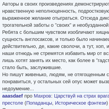
Авторы в своих произведениях демонстрирую
нравственную неполноценность, подростковую
выраженное желание отыграться. Отсюда дик
трогательной заботы о "своих" и необузданной
Ребята с большим чувством изобличают хищн
сущность англосаксов, и только было начина
действительно, де, какие сволочи, а тут, хоп, 
наши отнюдь не стремятся избавить мир от вся
лишь хотят занять их место, как более в "гадс
стало быть, заслужившие.
Но пишут живенько, людям, не отягощенным 
понравиться, у остальных сей опус может выз
недоумение...
aaasdaef
про
Махров
:
Царствуй на страх враг
престоле
(
Попаданцы
,
Историческое фэнтези
)