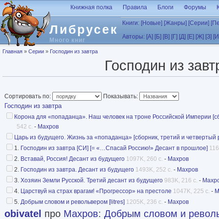
Перейти к основному содержанию
Книжная полка
Правила
Блоги
Форумы
Книги:
[Новые]
[Жанры]
[Серии]
[П
Либрусек
Авторы:
[А]
[Б]
[В]
[Г]
[Д]
[Е]
[Ж]
[З]
[И
Много книг
Вы здесь
Главная
»
Серии
»
Господин из завтра
Господин из завт
Сортировать по:
Показывать:
Господин из завтра
Корона для «попаданца». Наш человек на троне Российской Империи [сб
542 с.
-
Махров
Царь из будущего. Жизнь за «попаданца» [сборник, третий и четвертый
1.
Господин из завтра [СИ] [= «…Спасай Россию!» Десант в прошлое]
116
2.
Вставай, Россия! Десант из будущего
1097K, 260 с.
-
Махров
2.
Господин из завтра. Десант из будущего
1493K, 252 с.
-
Махров
3.
Хозяин Земли Русской. Третий десант из будущего
983K, 216 с.
-
Махр
4.
Царствуй на страх врагам! «Прогрессор» на престоле
1047K, 225 с.
-
М
5.
Добрым словом и револьвером [litres]
1205K, 236 с.
-
Махров
obivatel
про
Махров
:
Добрым словом и револьв