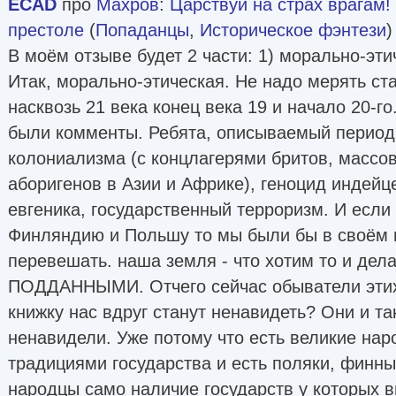
ECAD
про
Махров
:
Царствуй на страх врагам!
престоле
(
Попаданцы
,
Историческое фэнтези
)
В моём отзыве будет 2 части: 1) морально-этич
Итак, морально-этическая. Не надо мерять с
насквозь 21 века конец века 19 и начало 20-г
были комменты. Ребята, описываемый период 
колониализма (с концлагерями бритов, массо
аборигенов в Азии и Африке), геноцид индейц
евгеника, государственный терроризм. И если
Финляндию и Польшу то мы были бы в своём 
перевешать. наша земля - что хотим то и дел
ПОДДАННЫМИ. Отчего сейчас обыватели этих 
книжку нас вдруг станут ненавидеть? Они и та
ненавидели. Уже потому что есть великие на
традициями государства и есть поляки, финн
народцы само наличие государств у которых 