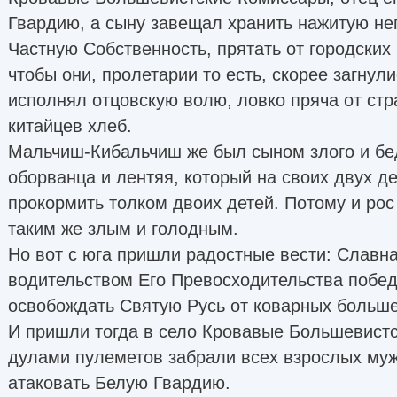
Гвардию, а сыну завещал хранить нажитую н
Частную Собственность, прятать от городских
чтобы они, пролетарии то есть, скорее загнули
исполнял отцовскую волю, ловко пряча от ст
китайцев хлеб.
Мальчиш-Кибальчиш же был сыном злого и бед
оборванца и лентяя, который на своих двух д
прокормить толком двоих детей. Потому и р
таким же злым и голодным.
Но вот с юга пришли радостные вести: Славн
водительством Его Превосходительства поб
освобождать Святую Русь от коварных больше
И пришли тогда в село Кровавые Большевистс
дулами пулеметов забрали всех взрослых муж
атаковать Белую Гвардию.