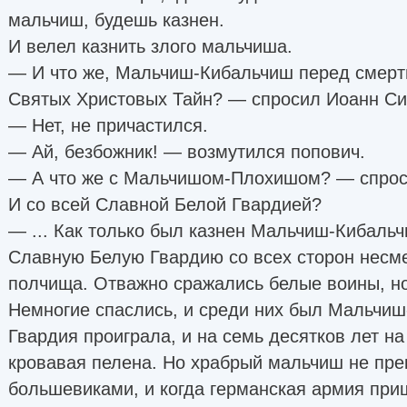
мальчиш, будешь казнен.
И велел казнить злого мальчиша.
— И что же, Мальчиш-Кибальчиш перед смерт
Святых Христовых Тайн? — спросил Иоанн Сив
— Нет, не причастился.
— Ай, безбожник! — возмутился попович.
— А что же с Мальчишом-Плохишом? — спрос
И со всей Славной Белой Гвардией?
— ... Как только был казнен Мальчиш-Кибальч
Славную Белую Гвардию со всех сторон несм
полчища. Отважно сражались белые воины, н
Немногие спаслись, и среди них был Мальчи
Гвардия проиграла, и на семь десятков лет н
кровавая пелена. Но храбрый мальчиш не пре
большевиками, и когда германская армия пр