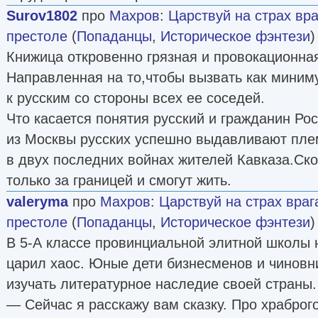
Surov1802
про
Махров
:
Царствуй на страх вр
престоле
(
Попаданцы
,
Историческое фэнтези
)
Книжица откровенно грязная и провокационна
Направленная на то,чтобы вызвать как миним
к русским со стороны всех ее соседей.
Что касается понятия русский и гражданин Рос
из Москвы русских успешно выдавливают пл
в двух последних войнах жителей Кавказа.Ско
только за границей и смогут жить.
valeryma
про
Махров
:
Царствуй на страх враг
престоле
(
Попаданцы
,
Историческое фэнтези
)
В 5-А классе провинциальной элитной школы 
царил хаос. Юные дети бизнесменов и чиновн
изучать литературное наследие своей страны.
— Сейчас я расскажу вам сказку. Про храбро