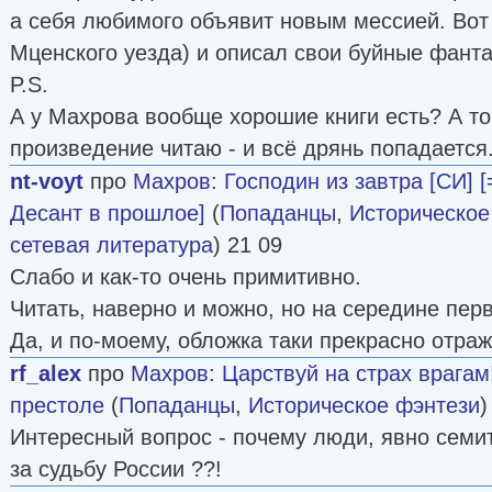
а себя любимого объявит новым мессией. Вот
Мценского уезда) и описал свои буйные фантаз
P.S.
А у Махрова вообще хорошие книги есть? А то
произведение читаю - и всё дрянь попадается
nt-voyt
про
Махров
:
Господин из завтра [СИ]
Десант в прошлое]
(
Попаданцы
,
Историческое
сетевая литература
) 21 09
Слабо и как-то очень примитивно.
Читать, наверно и можно, но на середине перв
Да, и по-моему, обложка таки прекрасно отраж
rf_alex
про
Махров
:
Царствуй на страх врагам
престоле
(
Попаданцы
,
Историческое фэнтези
)
Интересный вопрос - почему люди, явно семит
за судьбу России ??!