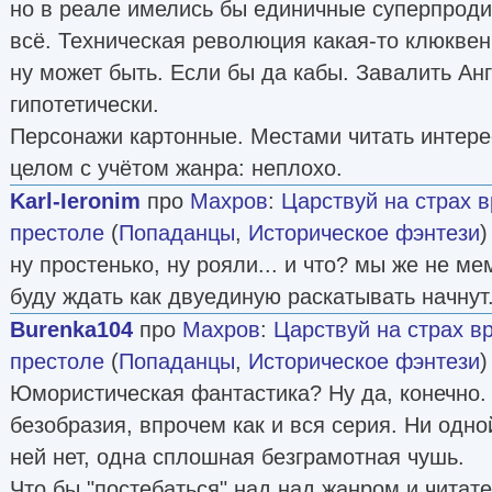
но в реале имелись бы единичные суперпроди
всё. Техническая революция какая-то клюквен
ну может быть. Если бы да кабы. Завалить Ан
гипотетически.
Персонажи картонные. Местами читать интерес
целом с учётом жанра: неплохо.
Karl-Ieronim
про
Махров
:
Царствуй на страх в
престоле
(
Попаданцы
,
Историческое фэнтези
)
ну простенько, ну рояли... и что? мы же не м
буду ждать как двуединую раскатывать начнут
Burenka104
про
Махров
:
Царствуй на страх в
престоле
(
Попаданцы
,
Историческое фэнтези
)
Юмористическая фантастика? Ну да, конечно.
безобразия, впрочем как и вся серия. Ни о
ней нет, одна сплошная безграмотная чушь.
Что бы "постебаться" над над жанром и читат