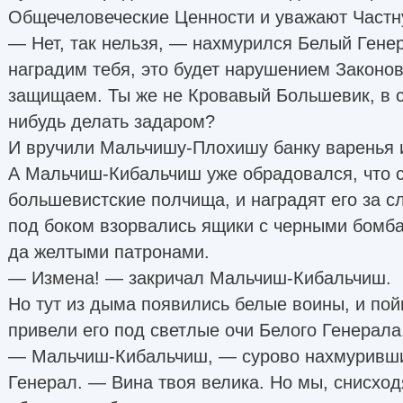
Общечеловеческие Ценности и уважают Частн
— Нет, так нельзя, — нахмурился Белый Гене
наградим тебя, это будет нарушением Законо
защищаем. Ты же не Кровавый Большевик, в с
нибудь делать задаром?
И вручили Мальчишу-Плохишу банку варенья и
А Мальчиш-Кибальчиш уже обрадовался, что 
большевистские полчища, и наградят его за сл
под боком взорвались ящики с черными бомб
да желтыми патронами.
— Измена! — закричал Мальчиш-Кибальчиш.
Но тут из дыма появились белые воины, и пой
привели его под светлые очи Белого Генерала
— Мальчиш-Кибальчиш, — сурово нахмуривши
Генерал. — Вина твоя велика. Но мы, снисходя