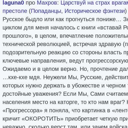
laguna0
про
Махров
:
Царствуй на страх врага
престоле
(
Попаданцы
,
Историческое фэнтези
)
Русское быдло или как прогнуться пониже… З
циклом для меня началось с книги «вставай Р
прошлого», в целом, впечатление положительн
технической революцией, встречая здравую (п
подозрительную реакцию со стороны власть 
ключевые направления, ведут прогрессорскую
Ожидаемо и в целом верно. Но, прочтение д
…кхе-кхе мдя. Неужели Мы, Русские, действи
которых нужно держать в убожестве и черном
достойные уважения? Если Мы, Сами считаем
населения место на каторге, то кто нам враг?
«Прогрессора» я поняла, что картинка в «лен
кричит «ОКОРОТИТЬ» приобретает четкую при
неважно, сколько верст там, или зачем войск