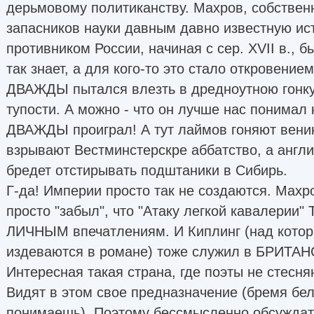
дерьмовому политиканству. Махров, собственн
запасников науки давным давно известную ис
противником России, начиная с сер. XVII в., б
так знает, а для кого-то это стало откровением
ДВАЖДЫ пытался влезть в дредноутною гонку.
тупости. А можно - что он лучше нас понимал 
ДВАЖДЫ проиграл! А тут лаймов гоняют вени
взрывают Вестминстерскре аббатство, а англ
бредет отстирывать подштаники в Сибирь.
Г-да! Империи просто так не создаются. Махро
просто "забыл", что "Атаку легкой кавалерии"
ЛИЧНЫМ впечатлениям. И Киплинг (над котор
издеваются в романе) тоже служил в БРИТА
Интересная такая страна, где поэты не стесня
Видят в этом свое предназначение (бремя бел
понимаешь). Поэтому бессмысленно обсуждать 