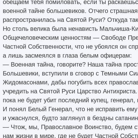
обещаем тебя помиловать, если ты раскаешьс
военной тайне большевиков. Отчего страшная
распространилась на Святой Руси? Откуда так
Но столь велика была ненависть Мальчиша-К
Общечеловеческим ценностям — Свободе Пре
Частной Собственности, что не убоялся он сп
а лишь засмеялся в глаза белым офицерам:
— Военная тайна, говорите? Наша тайна прос
Большевики, вступили в сговор с Темными С
Жидомасонами, дабы погубить всех правосла
учредить на Святой Руси Царство Антихриста.
пока не будет убит последний купец, генерал,
И понял Белый Генерал, что не исправить ем
и ужаснулся, будто заглянул в бездны сатанин
— Чтож, мы, Православное Воинство, будем ст
нам жизни в мире, где не будет Частной Собст