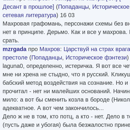
Десант в прошлое]
(
Попаданцы
,
Историческое
сетевая литература
) 16 03
Махровая графомань, персонажи схемы без вн
нет в принципе. Дерьмо. Как и все у махрова. 
срать.
mzrgada
про
Махров
:
Царствуй на страх враг
престоле
(
Попаданцы
,
Историческое фэнтези
)
laguna0, определенно, истеричка. Я вот все ч
мне ни хрена не стыдно, что я русский. Кликуш
бабский метод воздействия на сознание. Но и 
прочитал - нет ни малейших оснований. Начин
мило: а вот бы сменить козла в бороде (Никола
адекватное. А вот чем закончилось...
Дело ж не в том, кто потц, а кто - нет. Дело в 
(пусть даже и убогая) была безжалостно прин