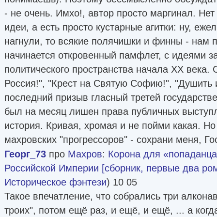
- не очень. Имхо!, автор просто маргинал. Нет
идеи, а есть просто кустарные агитки: ну, еж
нагнули, то всякие полячишки и финны - нам 
начинается откровенный памфлет, с идеями 
политического пространства начала XX века. 
Россия!", "Крест на Святую Софию!", "Душить и
последний призыв гласный третей государст
был на месяц лишен права публичных выступл
история. Кривая, хромая и не пойми какая. Но
махровских "прогрессоров" - сохрани меня, Го
Георг_73
про
Махров
:
Корона для «попаданца
Российской Империи [сборник, первые два ро
Историческое фэнтези
) 10 05
Такое впечатление, что собрались три алконав
троих", потом ещё раз, и ещё, и ещё, ... а ког