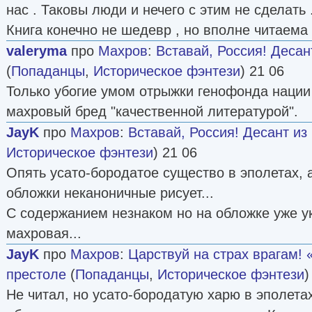
нас . Таковы люди и нечего с этим не сделать 
Книга конечно не шедевр , но вполне читаема 
valeryma
про
Махров
:
Вставай, Россия! Десан
(
Попаданцы
,
Историческое фэнтези
) 21 06
Только убогие умом отрыжки генофонда нации 
махровый бред "качественной литературой".
JayK
про
Махров
:
Вставай, Россия! Десант из
Историческое фэнтези
) 21 06
Опять усато-бородатое существо в эполетах, а
обложки неканоничные рисует...
С содержанием незнаком но на обложке уже ук
махровая...
JayK
про
Махров
:
Царствуй на страх врагам! 
престоле
(
Попаданцы
,
Историческое фэнтези
)
Не читал, но усато-бородатую харю в эполета