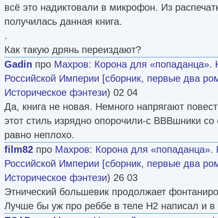
всё это надиктовали в микрофон. Из распечатк
получилась данная книга.
.
Как такую дрянь переиздают?
Gadin
про
Махров
:
Корона для «попаданца». 
Российской Империи [сборник, первые два ро
Историческое фэнтези
) 02 04
Да, книга не новая. Немного напрягают повес
этот стиль изрядно опорочили-с ВВВшники со
равно неплохо.
film82
про
Махров
:
Корона для «попаданца». 
Российской Империи [сборник, первые два ро
Историческое фэнтези
) 26 03
Этнический большевик продолжает фонтаниро
Лучше бы уж про реббе в теле Н2 написал и в