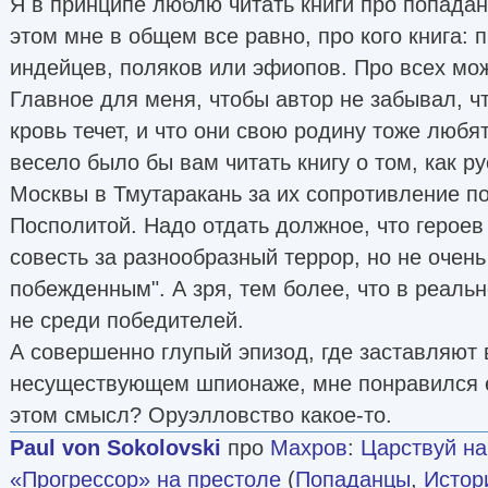
Я в принципе люблю читать книги про попадан
этом мне в общем все равно, про кого книга: п
индейцев, поляков или эфиопов. Про всех мо
Главное для меня, чтобы автор не забывал, ч
кровь течет, и что они свою родину тоже любят
весело было бы вам читать книгу о том, как р
Москвы в Тмутаракань за их сопротивление п
Посполитой. Надо отдать должное, что героев
совесть за разнообразный террор, но не очень
побежденным". А зря, тем более, что в реаль
не среди победителей.
А совершенно глупый эпизод, где заставляют 
несуществующем шпионаже, мне понравился 
этом смысл? Оруэлловство какое-то.
Paul von Sokolovski
про
Махров
:
Царствуй на
«Прогрессор» на престоле
(
Попаданцы
,
Истор