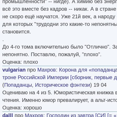
промышленности" -- нигде). А химию без энер
всё это вместе без кадров -- никак. А в стране
не скоро ещё научатся. Уже 21й век, а народу
для которых "трудодни это какие-то непонятн
становится.
.
До 4-го тома включительно было "Отлично". З
непонятно. Поставлю, пожалуй, "плохо".
Оценка: плохо
vulgarian
про
Махров
:
Корона для «попаданца
троне Российской Империи [сборник, первые д
(
Попаданцы
,
Историческое фэнтези
) 19 04
Оцениваю на 4 из 5. Юмористическая книжка 
чтения. Именно юмор превалирует, а альт-исто
Оценка: хорошо
dalll
про
Махров
:
Господин из завтра [СИ] [=