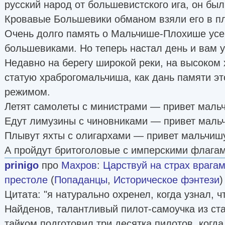
русский народ от большевистского ига, он был
Кровавые Большевики обманом взяли его в пл
Очень долго память о Мальчише-Плохише усе
большевиками. Но теперь настал день и вам у
Недавно на берегу широкой реки, на высоком
статую храброгомальчиша, как дань памяти э
режимом.
Летят самолеты с министрами — привет маль
Едут лимузины с чиновниками — привет маль
Плывут яхты с олигархами — привет мальчиш
А пройдут бритоголовые с имперскими флага
prinigo
про
Махров
:
Царствуй на страх врагам
престоле
(
Попаданцы
,
Историческое фэнтези
)
Цитата: "я натурально охренел, когда узнал, 
Найденов, талантливый пилот-самоучка из ста
тайком подготовил три десятка пилотов. когда