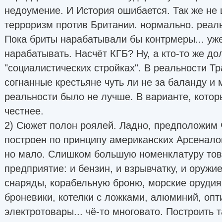
недоумение. И История ошибается. Так же не 
терроризм против Британии. нормально. реаль
Пока бриты нарабатывали бы контрмеры... уж
нарабатывать. Насчёт КГБ? Ну, а кто-то же д
"социалистических стройках". В реальности Т
согнанные крестьяне чуть ли не за баланду и
реальности было не лучше. В варианте, котор
честнее.
2) Сюжет полон роялей. Ладно, предположим 
построен по принципу американских Арсеналов,
но мало. Слишком большую номенклатуру тов
предприятие: и бензин, и взрывчатку, и оружие
снаряды, корабельную броню, морские орудия
броневики, котелки с ложками, алюминий, опт
электротовары... чё-то многовато. Построить 