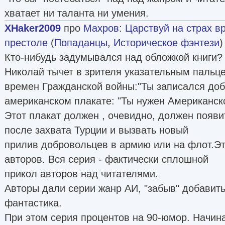
хватает ни таланта ни умения.
XHaker2009
про
Махров
:
Царствуй на страх в
престоле
(
Попаданцы
,
Историческое фэнтези
)
Кто-нибудь задумывался над обложкой книги? 
Николай тычет в зрителя указательным пальце
времен Гражданской войны:"Ты записался до
американском плакате: "Ты нужен Американск
Этот плакат должен , очевидно, должен появи
после захвата Турции и вызвать новый
прилив добровольцев в армию или на флот.Эт
авторов. Вся серия - фактически сплошной
прикол авторов над читателями.
Авторы дали серии жанр АИ, "забыв" добавит
фантастика.
При этом серия процентов на 90-юмор. Начина