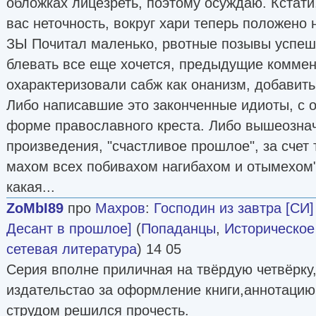
обложках лицезреть, поэтому осуждаю. Кстати
вас неточность, вокруг хари теперь положено 
ЗЫ Почитал маленько, рвотные позывы успеш
блевать все еще хочется, предыдущие комме
охарактеризовали сабж как онанизм, добавить
Либо написавшие это законченные идиоты, с о
форме православного креста. Либо вышеозна
произведения, "счастливое прошлое", за счет 
махом всех побивахом нагибахом и отымехом" 
какая...
ZoMbI89
про
Махров
:
Господин из завтра [СИ
Десант в прошлое]
(
Попаданцы
,
Историческое
сетевая литература
) 14 05
Серия вполне приличная на твёрдую четвёрку,
издательстао за оформление книги,аннотацию 
струдом решился прочесть.