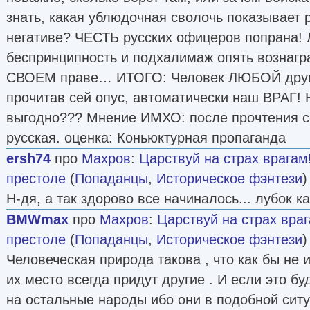
знать, какая ублюдочная сволочь показывает 
негативе? ЧЕСТЬ русских офицеров попрана! 
беспринципность и подхалимаж опять вознагр
СВОЕМ праве… ИТОГО: Человек ЛЮБОЙ друго
прочитав сей опус, автоматически наш ВРАГ! Н
выгодно??? Мнение ИМХО: после прочтения се
русская. оценка: Коньюктурная пропаганда
ersh74
про
Махров
:
Царствуй на страх врагам
престоле
(
Попаданцы
,
Историческое фэнтези
)
Н-дя, а так здорово все начиналось... лубок ка
BMWmax
про
Махров
:
Царствуй на страх вра
престоле
(
Попаданцы
,
Историческое фэнтези
)
Человеческая природа такова , что как бы не 
их место всегда придут другие . И если это бу
на остальные народы ибо они в подобной сит