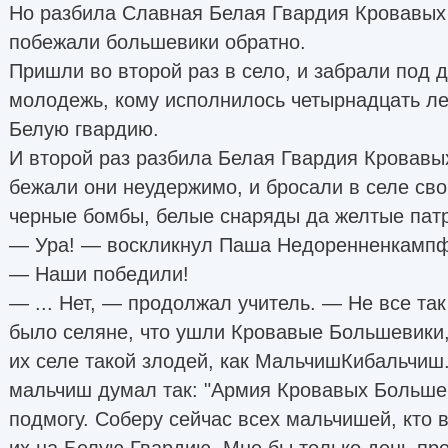
Но разбила Славная Белая Гвардия Кровавых
побежали большевики обратно.
Пришли во второй раз в село, и забрали под
молодежь, кому исполнилось четырнадцать ле
Белую гвардию.
И второй раз разбила Белая Гвардия Кровавы
бежали они неудержимо, и бросали в селе сво
черные бомбы, белые снаряды да желтые пат
— Ура! — воскликнул Паша Недоренненкампф,
— Наши победили!
— ... Нет, — продолжал учитель. — Не все та
было селяне, что ушли Кровавые Большевики, 
их селе такой злодей, как МальчишКибальчиш
мальчиш думал так: "Армия Кровавых Больше
подмогу. Соберу сейчас всех мальчишей, кто в
их на Белую Гвардию. Мне бы только день про