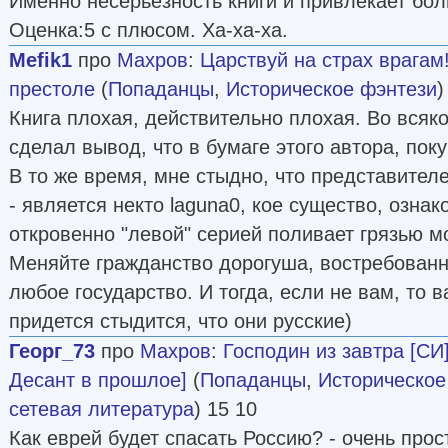
Именно несерьёзность книги и привлекает бол
Оценка:5 с плюсом. Ха-ха-ха.
Mefik1
про
Махров
:
Царствуй на страх врагам
престоле
(
Попаданцы
,
Историческое фэнтези
)
Книга плохая, действительно плохая. Во всяко
сделал вывод, что в бумаге этого автора, поку
В то же время, мне стыдно, что представителе
- является некто laguna0, кое существо, озна
откровенно "левой" серией поливает грязью м
Меняйте гражданство дорогуша, востребованн
любое государство. И тогда, если не вам, то 
придется стыдится, что они русские)
Георг_73
про
Махров
:
Господин из завтра [СИ
Десант в прошлое]
(
Попаданцы
,
Историческое
сетевая литература
) 15 10
Как еврей будет спасать Россию? - очень прост