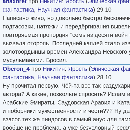
ahaxoret
про
Никитин
:
Ярость
(
Эпическая фан
фантастика
,
Научная фантастика
) 29 10
Написано живо, но довольно быстро бесконеч
подтасовки, натяжки и передёргивания вывели
повторяемая пропорция "семь из десяти войн
вызвала оторопь. Последней каплей стало изв
золотоордынцы времён Александра Невского 
мусульманами. Бросил.
Oberon_4
про
Никитин
:
Ярость
(
Эпическая фа
фантастика
,
Научная фантастика
) 28 10
Ну прочитал первую. Чёй-та все так раздухар
автора? А какие, позвольте спросить? Ислам и
Арабские Эмираты, Саудовская Аравия и Ката
и поборники мужественности и чести??? Ну да 
взасос тех же пиндосов в самый анус для та
вообще не проблема, а уже безусловный рефл