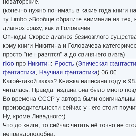
новаторские.
(конечно нужно понимать в какие года книги н
ту Limbo >Вообще обратите внимание на тех, к
диагноз сразу, как и Головачёв
Отнюдь! Скорее диагноз безмозглого существа
кому книги Никитина и Головачева категоричес
просто "не нравятся" а до свинячего визга)
rico
про
Никитин
:
Ярость
(
Эпическая фантасти
фантастика
,
Научная фантастика
) 06 06
Какой-такой заказ? Книжка написана году в 98.
читалась. Правда, издана она было много поз
Во времена СССР у автора были оригинальные
производительности сейчас у него стоит поуч
Ну, кроме Ливадного:)
Что до книги, то сейчас читать её точно не сто
неправдоподобна.