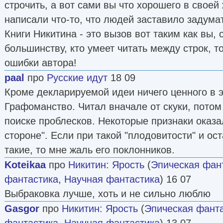
строчить, а вот сами вы что хорошего в своей
написали что-то, что людей заставило задумат
Книги Никитина - это вызов вот таким как вы,
большинству, кто умеет читать между строк, т
ошибки автора!
paal
про
Русские идут
18 09
Кроме декларируемой идеи ничего ценного в э
Графоманство. Читал вначале от скуки, потом
поиске проблесков. Некоторые признаки оказа
стороне". Если при такой "плодовитости" и ос
такие, то мне жаль его поклонников.
Koteikaa
про
Никитин
:
Ярость
(
Эпическая фан
фантастика
,
Научная фантастика
) 16 07
Выбраковка лучше, хоть и не сильно люблю
Gasgor
про
Никитин
:
Ярость
(
Эпическая фант
фантастика
,
Научная фантастика
) 13 07