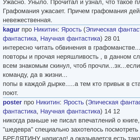
Ужасно. Уныло. Прочитал и узнал, что такое п
Графомания ужасает. Причем графомания дей
невежественная.
kagur
про
Никитин
:
Ярость
(
Эпическая фантас
фантастика
,
Научная фантастика
) 28 01
интересно читать обвинения в графоманстве...
повторы и прочая неряшливость , в данном сл
всем знакомым скинул, чтоб прочли...эх...есл
команду, да в жизни...
попы в каждой дырке.....а тем кто привык в с
поют.
poster
про
Никитин
:
Ярость
(
Эпическая фанта
фантастика
,
Научная фантастика
) 14 12
никогда раньше не писал впечатлений о книге
"шедевра" специально захотелось посмотреть 
БРЕДЯТИНУ написал! а оказывается есть такой