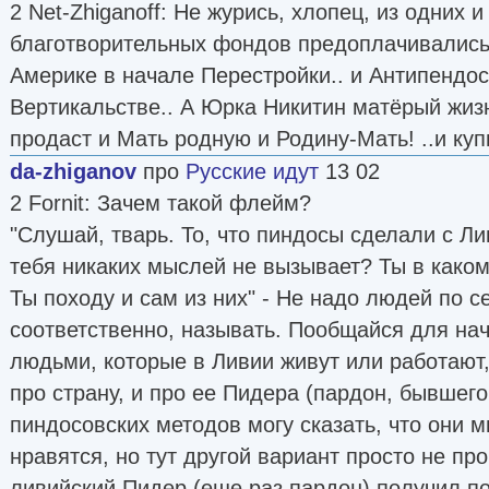
2 Net-Zhiganoff: Не журись, хлопец, из одних и
благотворительных фондов предоплачивались
Америке в начале Перестройки.. и Антипендос
Вертикальстве.. А Юрка Никитин матёрый жизн
продаст и Мать родную и Родину-Мать! ..и куп
da-zhiganov
про
Русские идут
13 02
2 Fornit: Зачем такой флейм?
"Слушай, тварь. То, что пиндосы сделали с Ли
тебя никаких мыслей не вызывает? Ты в каком
Ты походу и сам из них" - Не надо людей по с
соответственно, называть. Пообщайся для нач
людьми, которые в Ливии живут или работают,
про страну, и про ее Пидера (пардон, бывшего
пиндосовских методов могу сказать, что они 
нравятся, но тут другой вариант просто не про
ливийский Пидер (еще раз пардон) получил по 