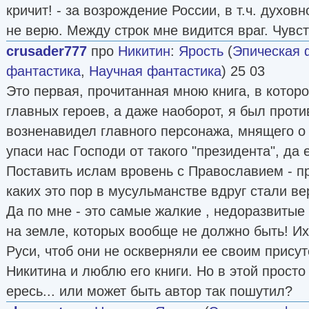
кричит! - за возрождение России, в т.ч. духовн
не верю. Между строк мне видится враг. Чувст
crusader777
про
Никитин
:
Ярость
(
Эпическая 
фантастика
,
Научная фантастика
) 25 03
Это первая, прочитанная мною книга, в которо
главных героев, а даже наоборот, я был проти
возненавидел главного персонажа, мнящего о
упаси нас Господи от такого "президента", да 
Поставить ислам вровень с Православием - пр
каких это пор в мусульманстве вдруг стали вер
Да по мне - это самые жалкие , недоразвитые
на земле, которых вообще не должно быть! Их
Руси, чтоб они не оскверняли ее своим прису
Никитина и люблю его книги. Но в этой просто
ересь... или может быть автор так пошутил?