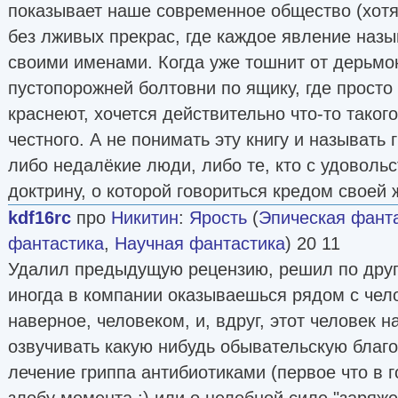
показывает наше современное общество (хотя
без лживых прекрас, где каждое явление назы
своими именами. Когда уже тошнит от дерьмо
пустопорожней болтовни по ящику, где просто 
краснеют, хочется действительно что-то такого,
честного. А не понимать эту книгу и называть
либо недалёкие люди, либо те, кто с удовол
доктрину, о которой говориться кредом своей 
kdf16rc
про
Никитин
:
Ярость
(
Эпическая фант
фантастика
,
Научная фантастика
) 20 11
Удалил предыдущую рецензию, решил по друго
иногда в компании оказываешься рядом с чел
наверное, человеком, и, вдруг, этот человек н
озвучивать какую нибудь обывательскую благо
лечение гриппа антибиотиками (первое что в 
злобу момента :) или о целебной силе "заряже