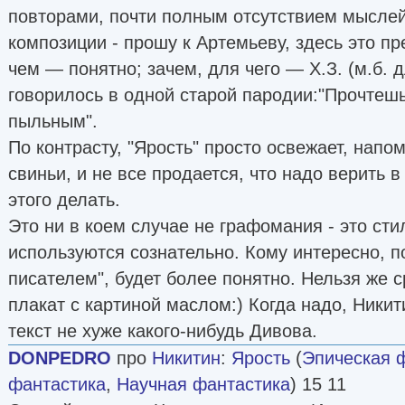
повторами, почти полным отсутствием мыслей,
композиции - прошу к Артемьеву, здесь это пр
чем — понятно; зачем, для чего — Х.З. (м.б. 
говорилось в одной старой пародии:"Прочтешь
пыльным".
По контрасту, "Ярость" просто освежает, напом
свиньи, и не все продается, что надо верить в
этого делать.
Это ни в коем случае не графомания - это сти
используются сознательно. Кому интересно, по
писателем", будет более понятно. Нельзя же с
плакат с картиной маслом:) Когда надо, Ники
текст не хуже какого-нибудь Дивова.
DONPEDRO
про
Никитин
:
Ярость
(
Эпическая 
фантастика
,
Научная фантастика
) 15 11