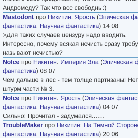
Андромеду? Так что все свободны:)
Mastodont
про
Никитин
:
Ярость
(
Эпическая ф
фантастика
,
Научная фантастика
) 14 08
>Для таких случаев цензуру надо вводить.
Интересно, почему всякая нечисть сразу требуе
называют нечистью?
NoIce
про
Никитин
:
Империя Зла
(
Эпическая 
фантастика
) 08 07
Чем дальше в лес - тем толще партизаны! Неп
штурм части № 3.
NoIce
про
Никитин
:
Ярость
(
Эпическая фантас
фантастика
,
Научная фантастика
) 04 07
Сильно! Прочитал - задумался.......
TroubleMaker
про
Никитин
:
На Темной Сторон
фантастика
,
Научная фантастика
) 20 06