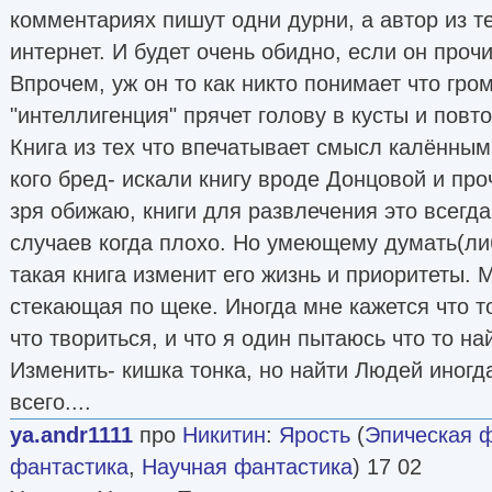
комментариях пишут одни дурни, а автор из т
интернет. И будет очень обидно, если он проч
Впрочем, уж он то как никто понимает что гром
"интеллигенция" прячет голову в кусты и повт
Книга из тех что впечатывает смысл калённым
кого бред- искали книгу вроде Донцовой и про
зря обижаю, книги для развлечения это всегда
случаев когда плохо. Но умеющему думать(ли
такая книга изменит его жизнь и приоритеты. 
стекающая по щеке. Иногда мне кажется что т
что твориться, и что я один пытаюсь что то на
Изменить- кишка тонка, но найти Людей иногд
всего....
ya.andr1111
про
Никитин
:
Ярость
(
Эпическая 
фантастика
,
Научная фантастика
) 17 02