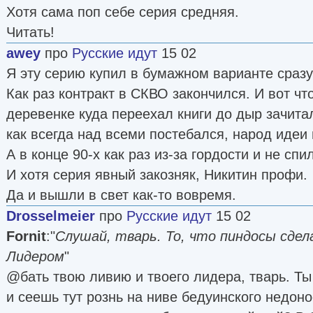
Хотя сама поп себе серия средняя.
Читать!
awey
про
Русские идут
15 02
Я эту серию купил в бумажном варианте сразу
Как раз контракт в СКВО закончился. И вот чт
деревенке куда переехал книги до дыр зачита
как всегда над всеми постебался, народ идеи
А в конце 90-х как раз из-за гордости и не спи
И хотя серия явный закозняк, Никитин профи.
Да и вышли в свет как-то вовремя.
Drosselmeier
про
Русские идут
15 02
Fornit
:"
Слушай, тварь. То, что пиндосы сдела
Лидером
"
@бать твою ливию и твоего лидера, тварь. Ты
и сеешь тут рознь на ниве бедуинского недон