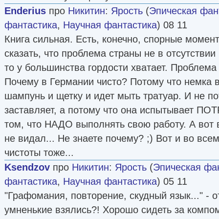
Enderius
про
Никитин
:
Ярость
(
Эпическая фан
фантастика
,
Научная фантастика
) 08 11
Книга сильная. Есть, конечно, спорные момент
сказать, что проблема страны не в отсутствии
то у большинства гордости хватает. Проблема 
Почему в Германии чисто? Потому что немка в
шампунь и щетку и идет мыть тратуар. И не пот
заставляет, а потому что она испытывает ПО
том, что НАДО выполнять свою работу. А вот в
не видал... Не знаете почему? ;) Вот и во все
чистоты тоже...
Ksendzov
про
Никитин
:
Ярость
(
Эпическая фа
фантастика
,
Научная фантастика
) 05 11
"Графомания, повторение, скудный язык..." - о
умненькие взялись?! Хорошо сидеть за компом