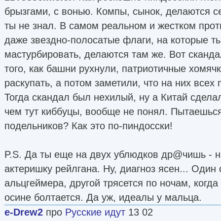
брызгами, с вонью. Компы, сынок, делаются се
ты не знал. В самом реальном и жестком про
даже звездно-полосатые флаги, на которые т
мастурбировать, делаются там же. Вот сканда
того, как башни рухнули, патриотичные хомяч
раскупать, а потом заметили, что на них всех 
Тогда скандал был нехилый, ну а Китай сдела
чем тут киббуцы, вообще не понял. Пытаешься
подельников? Как это по-пиндосски!
P.S. Да ты еще на двух ублюдков др@чишь - н
актеришку рейлгана. Ну, диагноз ясен... Один 
альцгеймера, другой трясется по ночам, когда 
осине болтается. Да уж, идеалы у мальца.
e-Drew2
про
Русские идут
13 02