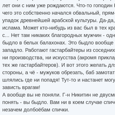
лет они с ним уже рождаются. Что-то гоподин 
чего это собственно начался обвальный, прям
упадок древнейшей арабской культуры. Да-да,
ислама. Может кто-нибудь из вас был в тех кр
с... Нет там никаких благородных мужчин - од
быдло в белых балахонах. Это быдло вообще 
западло. Работают гастарбайтеры из соседних
ни производства, ни искусства (акромя прикла
тех же гастарбайтеров). И вот этого желать д
стороны, а чё - мужуков обрезать, баб замотат
шлялись где ни попадя! Тут-то и настанет мог
зависть врагам!
А вообще вы не поняли. Г-н Никитин не двус
понять - вы быдло. Вам ни в коем случае спич
незачем долбоёбам спички.