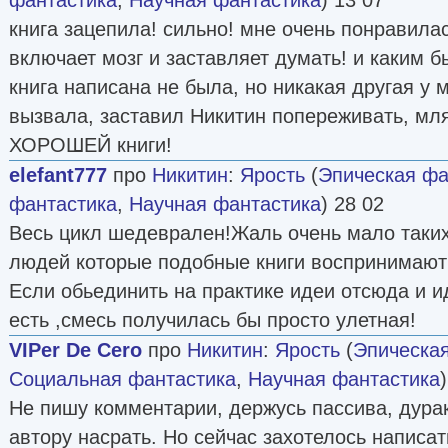
книга зацепила! сильно! мне очень понравила
включает мозг и заставляет думать! и каким 
книга написана не была, но никакая другая у 
вызвала, заставил Никитин попереживать, мля
ХОРОШЕЙ книги!
elefant777
про
Никитин
:
Ярость
(
Эпическая фа
фантастика
,
Научная фантастика
) 28 02
Весь цикл шедеврален!Жаль очень мало таких
людей которые подобные книги воспринимают
Если обьединить на практике идеи отсюда и 
есть ,смесь получилась бы просто улетная!
VIPer De Cero
про
Никитин
:
Ярость
(
Эпическа
Социальная фантастика
,
Научная фантастика
Не пишу комментарии, держусь пассива, дура
автору насрать. Но сейчас захотелось написат