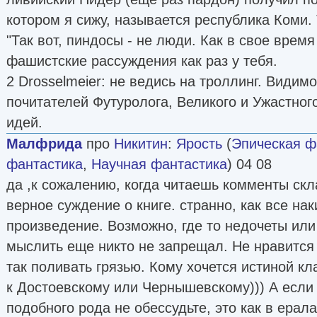
котором я сижу, называется республика Коми. Т
"Так вот, пиндосы - не люди. Как в свое врем
фашистские рассуждения как раз у тебя.
2 Drosselmeier: не ведись на троллинг. Видимо
почитателей Футуролога, Великого и Ужастного
идей.
Малфрида
про
Никитин
:
Ярость
(
Эпическая ф
фантастика
,
Научная фантастика
) 04 08
да ,к сожалению, когда читаешь комменты ск
верное суждение о книге. странно, как все нак
произведение. Возможно, где то недочеты или
мыслить еще никто не запрещал. Не нравится -
так поливать грязью. Кому хочется истиной к
к Достоевскому или Чернышевскому))) А если 
подобного рода не обессудьте, это как в ерала