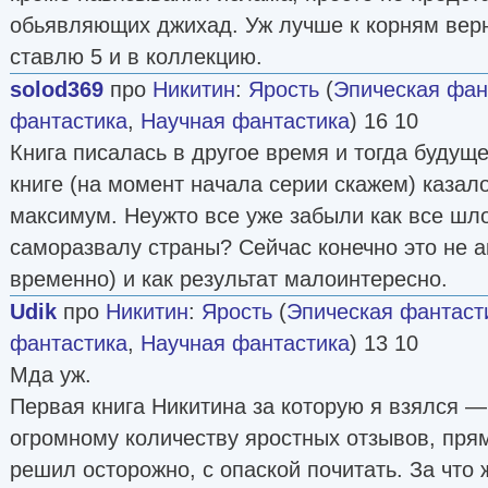
обьявляющих джихад. Уж лучше к корням верну
ставлю 5 и в коллекцию.
solod369
про
Никитин
:
Ярость
(
Эпическая фан
фантастика
,
Научная фантастика
) 16 10
Книга писалась в другое время и тогда будущ
книге (на момент начала серии скажем) казал
максимум. Неужто все уже забыли как все шл
саморазвалу страны? Сейчас конечно это не а
временно) и как результат малоинтересно.
Udik
про
Никитин
:
Ярость
(
Эпическая фантаст
фантастика
,
Научная фантастика
) 13 10
Мда уж.
Первая книга Никитина за которую я взялся —
огромному количеству яростных отзывов, пря
решил осторожно, с опаской почитать. За что