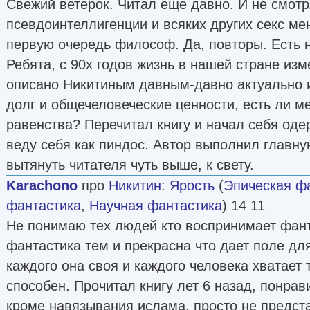
Свежий ветерок. Читал еще давно. И не смотр
псевдоинтеллигенции и всяких других секс ме
первую очередь философ. Да, повторы. Есть 
Ребята, с 90х годов жизнь в нашей стране изм
описано Никитиным давным-давно актуально и 
долг и общечеловеческие ценности, есть ли м
равенства? Перечитал книгу и начал себя одер
веду себя как пиндос. Автор выполнил главну
вытянуть читателя чуть выше, к свету.
Karachono
про
Никитин
:
Ярость
(
Эпическая ф
фантастика
,
Научная фантастика
) 14 11
Не понимаю тех людей кто воспринимает фанта
фантастика тем и прекрасна что дает поле дл
каждого она своя и каждого человека хватает т
способен. Прочитал книгу лет 6 назад, понрав
кроме навязывания ислама, просто не предст