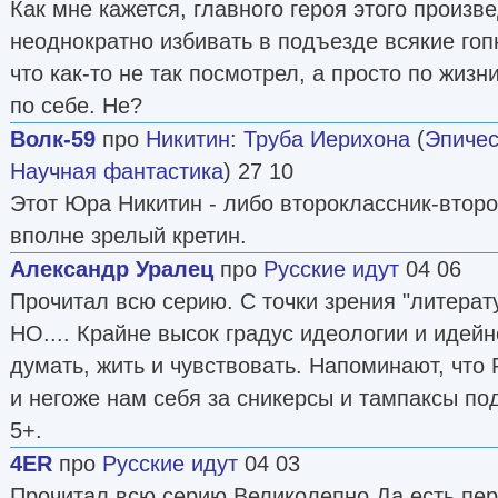
Как мне кажется, главного героя этого произ
неоднократно избивать в подъезде всякие гопн
что как-то не так посмотрел, а просто по жизн
по себе. Не?
Волк-59
про
Никитин
:
Труба Иерихона
(
Эпичес
Научная фантастика
) 27 10
Этот Юра Никитин - либо второклассник-второ
вполне зрелый кретин.
Александр Уралец
про
Русские идут
04 06
Прочитал всю серию. С точки зрения "литерату
НО.... Крайне высок градус идеологии и идей
думать, жить и чувствовать. Напоминают, что Р
и негоже нам себя за сникерсы и тампаксы по
5+.
4ER
про
Русские идут
04 03
Прочитал всю серию.Великолепно.Да,есть пер