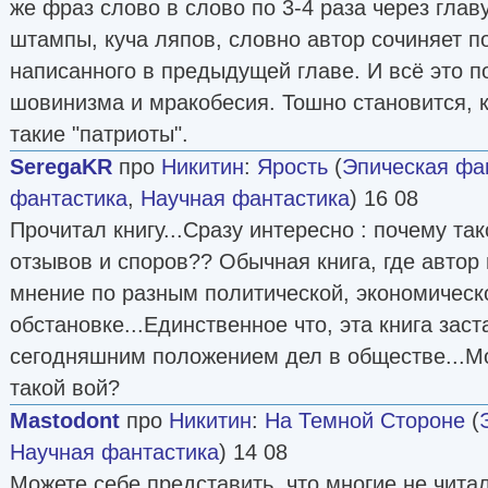
же фраз слово в слово по 3-4 раза через гла
штампы, куча ляпов, словно автор сочиняет п
написанного в предыдущей главе. И всё это 
шовинизма и мракобесия. Тошно становится, 
такие "патриоты".
SeregaKR
про
Никитин
:
Ярость
(
Эпическая фа
фантастика
,
Научная фантастика
) 16 08
Прочитал книгу...Сразу интересно : почему та
отзывов и споров?? Обычная книга, где автор
мнение по разным политической, экономическ
обстановке...Единственное что, эта книга зас
сегодняшним положением дел в обществе...М
такой вой?
Mastodont
про
Никитин
:
На Темной Стороне
(
Научная фантастика
) 14 08
Можете себе представить, что многие не читал