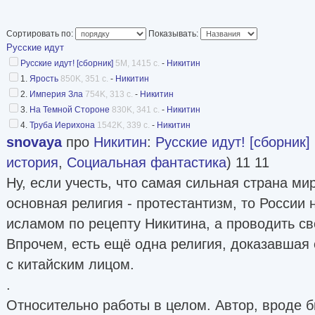
Кречету неожиданную победу. Первым делом 
неожиданный поступок — включил в свою кома
Сортировать по:
Показывать:
Русские идут
в узких кругах учёного-футуролога...
Русские идут! [сборник]
5M, 1415 с.
-
Никитин
© Kurok
1.
Ярость
850K, 351 с.
-
Никитин
2.
Империя Зла
754K, 313 с.
-
Никитин
3.
На Темной Стороне
830K, 341 с.
-
Никитин
4.
Труба Иерихона
1542K, 339 с.
-
Никитин
snovaya
про
Никитин
:
Русские идут! [сборник]
история
,
Социальная фантастика
) 11 11
Ну, если учесть, что самая сильная страна ми
основная религия - протестантизм, то России 
исламом по рецепту Никитина, а проводить 
Впрочем, есть ещё одна религия, доказавшая
с китайским лицом.
.
Относительно работы в целом. Автор, вроде б