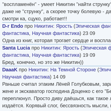
"воспламенён" - умеет Никитин "найти струнку" 
даже не "струнку", а скорее точку болевую - д
смотри ка, сцуко, работает!!
D-r Endo
про
Никитин
:
Ярость
(
Эпическая фан
фантастика
,
Научная фантастика
) 23 09
Одна из книг, которая трогает сердце и воспл
Santa Lucia
про
Никитин
:
Ярость
(
Эпическая 
фантастика
,
Научная фантастика
) 19 09
Бред, конечно, но это же Никитин))
DaaaK
про
Никитин
:
На Темной Стороне
(
Эпич
Научная фантастика
) 14 09
Раньше считал этаким Лёней Голубковым, за
жене и экскаватор господина Доценко с его "
переплюнул. Просто диву даёшься, как такое
издаётся. Корявый слог, бессвязность мысли, 