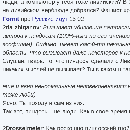
люди, а компьютер у тебя тоже ливийский? В
на ливийском верблюде добрался? Фашист хр
Fornit
про
Русские идут
15 02
2
da-zhiganov
:
Вызывает удивление патологи
автора к пиндосам (100%-ным по его мнению
зоофилам). Видимо, имеет какой-то печаль
области, что вызывает даже некоторое к не
Слушай, тварь. То, что пиндосы сделали с Лив
никаких мыслей не вызывает? Ты в каком шта
еще и явно ненормальные человеконенавистн
тоже люди)
Ясно. Ты походу и сам из них.
Так вот, пиндосы - не люди. Как в свое врем
2
Drosselmeier
: Как роскошно пиндосский гной