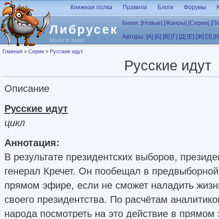
Перейти к основному содержанию
Книжная полка
Правила
Блоги
Форумы
Книги:
[Новые]
[Жанры]
[Серии]
[П
Либрусек
Авторы:
[А]
[Б]
[В]
[Г]
[Д]
[Е]
[Ж]
[З]
[И
Много книг
Вы здесь
Главная
»
Серии
»
Русские идут
Русские идут
Описание
Русские идут
цикл
Аннотация:
В результате президентских выборов, президе
генерал Кречет. Он пообещал в предвыборной 
прямом эфире, если не сможет наладить жизн
своего президентства. По расчётам аналитик
народа посмотреть на это действие в прямом