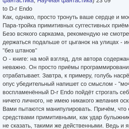
фантастика
,
Научная фантастика
) 23 09
to D-r Endo
Как, однако, просто тронуть ваше сердце и мо
Пара-тройка примитивных суггестивных приёмо
Безо всякого сарказма, рекомендую не смотре
держаться подальше от цыганок на улицах - ин
"без штанов"
О - книге: на мой взгляд, для автора содержа
неважно. Он просто приёмы программировани
отрабатывает. Завтра, к примеру, голубь насрё
опус убедительный напишет со смыслом - "моч
воспламенённый D-r Endo пойдёт строгать себе
ничего личного, не имею никакого желания оск
Вами пытаются манипулировать. Причём, что 
средствами примитивными, как удар булыжника
не сказать, такими же действенными. Ведь и я