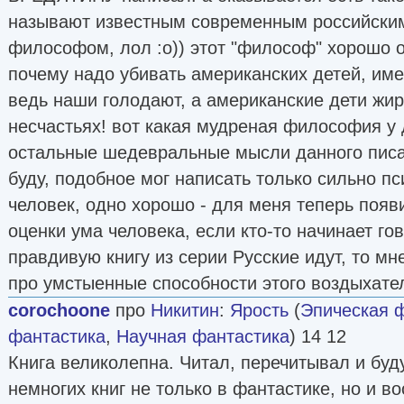
называют известным современным российским
философом, лол :о)) этот "философ" хорошо 
почему надо убивать американских детей, име
ведь наши голодают, а американские дети жи
несчастьях! вот какая мудреная философия у 
остальные шедевральные мысли данного писа
буду, подобное мог написать только сильно п
человек, одно хорошо - для меня теперь поя
оценки ума человека, если кто-то начинает го
правдивую книгу из серии Русские идут, то мн
про умстыенные способности этого воздыхате
corochoone
про
Никитин
:
Ярость
(
Эпическая 
фантастика
,
Научная фантастика
) 14 12
Книга великолепна. Читал, перечитывал и буд
немногих книг не только в фантастике, но и в