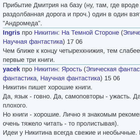
Прибытие Дмитрия на базу (ну, там, где вроде
раздолбанная дорога и проч.) один в один вз
"Андромеда".
Ingris
про
Никитин
:
На Темной Стороне
(
Эпиче
Научная фантастика
) 17 06
Чем ближе к концу четырехкнижия, тем слабее
первые три книги.
yacek
про
Никитин
:
Ярость
(
Эпическая фантас
фантастика
,
Научная фантастика
) 15 06
Никитин пишет хорошие книги.
Да, язык - говно. Да, самоповторы - ужасть. Д
плохого.
Но книги - хорошие. Лично я знакомым рекоме
очень тяжело читать - то пролистывая).
Идеи у Никитина всегда свежие и необычные. 