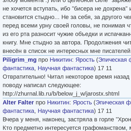
не хочется вступать, ибо "бисера не дохрена"
становится стыдно... Не за себя, за другого ч
перед всеми урну своей головы, не понимая чт
из его рта разносит чужие объедки и испачка
книгу. Мне стыдно за автора. Продолжения чит
внесён в список не интересных мне писателей
Piligrim_mg
про
Никитин
:
Ярость
(
Эпическая 
фантастика
,
Научная фантастика
) 17 11
Отвратительно! Читал некоторое время назад 
поводу написал следующее:
http://zhurnal.lib.ru/b/below_j_w/jarostx.shtml
Alter Falter
про
Никитин
:
Ярость
(
Эпическая ф
фантастика
,
Научная фантастика
) 17 11
Вчера у меня, наконец, застряла в горле "Хро
Кто предметно интересуется графоманством,