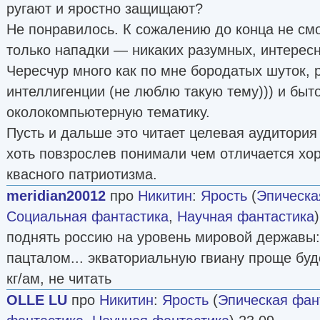
ругают и яростно защищают?
Не понравилось. К сожалению до конца не смо
только нападки — никаких разумных, интерес
Чересчур много как по мне бородатых шуток, 
интеллигенции (не люблю такую тему))) и быт
околокомпьютерную тематику.
Пусть и дальше это читает целевая аудитория
хоть повзрослев понимали чем отличается хо
квасного патриотизма.
meridian20012
про
Никитин
:
Ярость
(
Эпическа
Социальная фантастика
,
Научная фантастика
поднять россию на уровень мировой державы:))
пацталом... экваториальную гвиану проще буд
кг/ам, не читать
OLLE LU
про
Никитин
:
Ярость
(
Эпическая фан