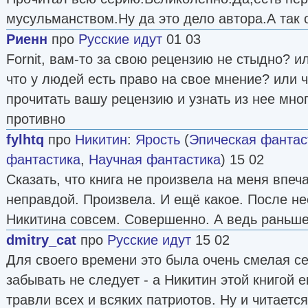
мусульманством.Ну да это дело автора.А так 
Риенн
про
Русские идут
01 03
Fornit, вам-то за свою рецензию не стыдно? 
что у людей есть право на свое мнение? или ч
прочитать вашу рецензию и узнать из нее мно
противно
fуlhtq
про
Никитин
:
Ярость
(
Эпическая фантас
фантастика
,
Научная фантастика
) 15 02
Сказать, что книга не произвела на меня впеч
неправдой. Произвела. И ещё какое. После не
Никитина совсем. Совершенно. А ведь раньше
dmitry_cat
про
Русские идут
15 02
Для своего времени это была очень смелая се
забывать не следует - а Никитин этой книгой 
травли всех и всяких патриотов. Ну и читаетс