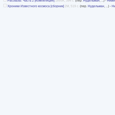
Рассказы. Часть 2 [Компиляция]
1895K, 394 с.
(пер.
Нудельман
, ...) -
Ниве
Хроники Известного космоса [сборник]
2M, 519 с.
(пер.
Нудельман
, ...) -
Н