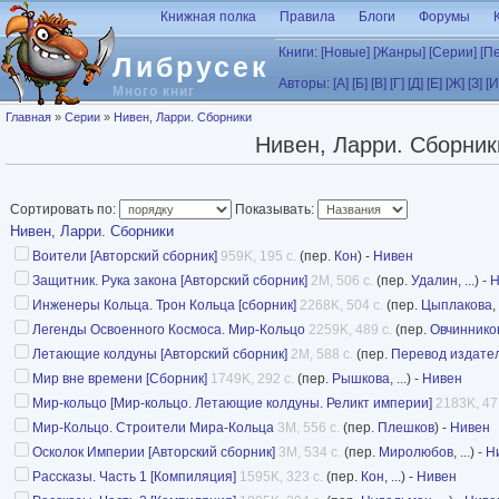
Перейти к основному содержанию
Книжная полка
Правила
Блоги
Форумы
Книги:
[Новые]
[Жанры]
[Серии]
[П
Либрусек
Авторы:
[А]
[Б]
[В]
[Г]
[Д]
[Е]
[Ж]
[З]
[И
Много книг
Вы здесь
Главная
»
Серии
»
Нивен, Ларри. Сборники
Нивен, Ларри. Сборник
Сортировать по:
Показывать:
Нивен, Ларри. Сборники
Воители [Авторский сборник]
959K, 195 с.
(пер.
Кон
) -
Нивен
Защитник. Рука закона [Авторский сборник]
2M, 506 с.
(пер.
Удалин
, ...) -
Н
Инженеры Кольца. Трон Кольца [сборник]
2268K, 504 с.
(пер.
Цыплакова
,
Легенды Освоенного Космоса. Мир-Кольцо
2259K, 489 с.
(пер.
Овчиннико
Летающие колдуны [Авторский сборник]
2M, 588 с.
(пер.
Перевод издате
Мир вне времени [Сборник]
1749K, 292 с.
(пер.
Рышкова
, ...) -
Нивен
Мир-кольцо [Мир-кольцо. Летающие колдуны. Реликт империи]
2183K, 47
Мир-Кольцо. Строители Мира-Кольца
3M, 556 с.
(пер.
Плешков
) -
Нивен
Осколок Империи [Авторский сборник]
3M, 534 с.
(пер.
Миролюбов
, ...) -
Н
Рассказы. Часть 1 [Компиляция]
1595K, 323 с.
(пер.
Кон
, ...) -
Нивен