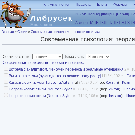
Перейти к основному содержанию
Книжная полка
Правила
Блоги
Форумы
Книги:
[Новые]
[Жанры]
[Серии]
[П
Либрусек
Авторы:
[А]
[Б]
[В]
[Г]
[Д]
[Е]
[Ж]
[З]
[И
Много книг
Вы здесь
Главная
»
Серии
»
Современная психология: теория и практика
Современная психология: теория
Сортировать по:
Показывать:
Современная психология: теория и практика
Встреча с аналитиком. Феномен переноса и реальные отношения
2M, 18
Вы и ваша семья [руководство по личностному росту]
1112K, 192 с.
-
Сат
Как жить с аутизмом
[
Targeting Autism
ru]
8M, 240 с.
(пер.
Костин
) -
Коэн
Невротические стили
[
Neurotic Styles
ru]
831K, 171 с.
(пер.
Айгон
) -
Шапир
Невротические стили
[
Neurotic Styles
ru]
714K, 196 с.
(пер.
Кислюк
) -
Шапи