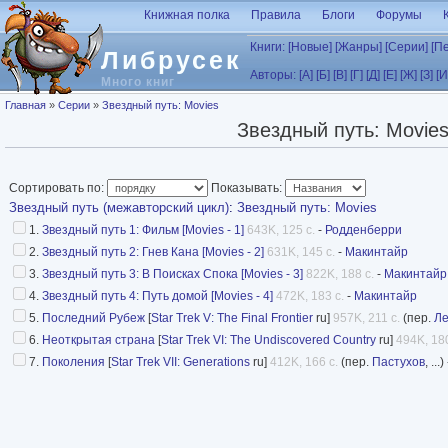
Перейти к основному содержанию
Книжная полка
Правила
Блоги
Форумы
Книги:
[Новые]
[Жанры]
[Серии]
[П
Либрусек
Авторы:
[А]
[Б]
[В]
[Г]
[Д]
[Е]
[Ж]
[З]
[И
Много книг
Вы здесь
Главная
»
Серии
»
Звездный путь: Movies
Звездный путь: Movie
Сортировать по:
Показывать:
Звездный путь (межавторский цикл)
:
Звездный путь: Movies
1.
Звездный путь 1: Фильм [Movies - 1]
643K, 125 с.
-
Родденберри
2.
Звездный путь 2: Гнев Кана [Movies - 2]
631K, 145 с.
-
Макинтайр
3.
Звездный путь 3: В Поисках Спока [Movies - 3]
822K, 188 с.
-
Макинтайр
4.
Звездный путь 4: Путь домой [Movies - 4]
472K, 183 с.
-
Макинтайр
5.
Последний Рубеж
[
Star Trek V: The Final Frontier
ru]
957K, 211 с.
(пер.
Ле
6.
Неоткрытая страна
[
Star Trek VI: The Undiscovered Country
ru]
494K, 180
7.
Поколения
[
Star Trek VII: Generations
ru]
412K, 166 с.
(пер.
Пастухов
, ...)