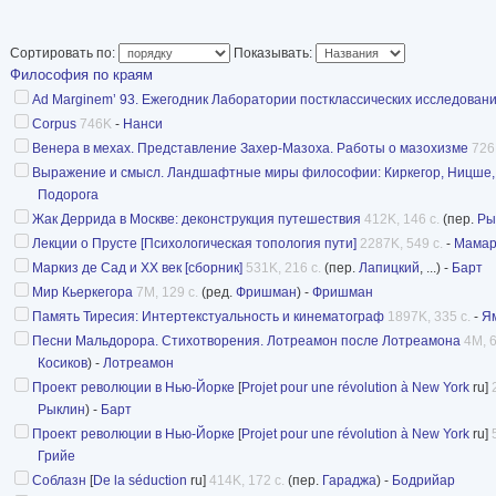
профиля (от книг по философии, эстетике, те
культурологии до альбомов по изобразительно
Сортировать по:
Показывать:
художественной литературы).
Философия по краям
Совместно подготавливаемая издательством 
Ad Marginem’ 93. Ежегодник Лаборатории постклассических исследован
Corpus
746K
-
Нанси
коллекция „Философия по краям", первые книг
Венера в мехах. Представление Захер-Мазоха. Работы о мазохизме
726
в октябре 1992 года, должна, по замыслу ее с
Выражение и смысл. Ландшафтные миры философии: Киркегор, Ницше, Х
отечественного читателя в круг новейших пр
Подорога
Жак Деррида в Москве: деконструкция путешествия
412K, 146 с.
(пер.
Ры
философии и культурологии, помочь преодоле
Лекции о Прусте [Психологическая топология пути]
2287K, 549 с.
-
Мамар
сегодня дефицит гуманитарной информации, 
Маркиз де Сад и XX век [сборник]
531K, 216 с.
(пер.
Лапицкий
, ...) -
Барт
полноценный диалог с западной философско
Мир Кьеркегора
7M, 129 с.
(ред.
Фришман
) -
Фришман
Память Тиресия: Интертекстуальность и кинематограф
1897K, 335 с.
-
Я
Другой, не менее важной, целью коллекции я
Песни Мальдорора. Стихотворения. Лотреамон после Лотреамона
4M, 6
усилий отечественных и западных исследоват
Косиков
) -
Лотреамон
международного интеллектуального сообществ
Проект революции в Нью-Йорке
[
Projet pour une révolution à New York
ru]
Рыклин
) -
Барт
которого могла бы стать организация семинар
Проект революции в Нью-Йорке
[
Projet pour une révolution à New York
ru]
конференций, а в перспективе — выпуск меж
Грийе
Соблазн
[
De la séduction
ru]
414K, 172 с.
(пер.
Гараджа
) -
Бодрийар
современной мысли "Ad Marginem" и создание