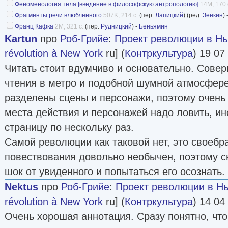
Феноменология тела [введение в философскую антропологию]
14M, 170 
подготовки молодых исследователи (по типу 
Фрагменты речи влюбленного
507K, 214 с.
(пер.
Лапицкий
) (ред.
Зенкин
) 
аспирантского центра в г. Дубровнике).
Франц Кафка
2M, 321 с.
(пер.
Рудницкий
) -
Беньямин
Kartun
про
Роб-Грийе
:
Проект революции в Н
„Философия по краям" — это первый в нашей 
révolution à New York
ru] (
Контркультура
) 19 07
международной философской коллекции, в ре
Читать стоит вдумчиво и основательно. Сове
которой входят как крупные западные философ
чтения в метро и подобной шумной атмосфере
Бак-Морс, А. Майклсон и Ф. Джеймисон — США
разделены сцены и персонажи, поэтому очень
Нанси и Ф. Гваттари — Франция), так и извес
места действия и персонажей надо ловить, ин
исследователи (В. Подоро¬га, М. Ямпольский,
страницу по нескольку раз.
Руткевич). Незадолго до кончины свое согласи
Самой революции как таковой нет, это своебр
коллекции дал выдающийся отечественный 
повествования довольно необычен, поэтому с
Константинович Мамардашвили, многие идеи к
шок от увиденного и попытаться его осознать.
тип практиковав-шегося им философского усил
Nektus
про
Роб-Грийе
:
Проект революции в Н
стра¬тегии отбора и подготовки книг, предназ
révolution à New York
ru] (
Контркультура
) 14 04
составе серии „Философия по краям".
Очень хорошая аннотация. Сразу понятно, что 
Редакционный совет