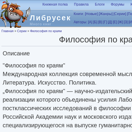
Перейти к основному содержанию
Книжная полка
Правила
Блоги
Форумы
Книги:
[Новые]
[Жанры]
[Серии]
[П
Либрусек
Авторы:
[А]
[Б]
[В]
[Г]
[Д]
[Е]
[Ж]
[З]
[И
Много книг
Вы здесь
Главная
»
Серии
»
Философия по краям
Философия по кр
Описание
"Философия по краям"
Международная коллекция современной мыс
Литература. Искусство. Политика.
„Философия по краям" — научно-издательский 
реализации которого объединены усилия Лаб
постклассических исследований в философии
Российской Академии наук и московского изда
специализирующегося на выпуске гуманитарн