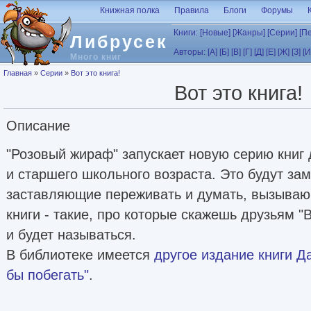
Перейти к основному содержанию
Книжная полка
Правила
Блоги
Форумы
Книги:
[Новые]
[Жанры]
[Серии]
[П
Либрусек
Авторы:
[А]
[Б]
[В]
[Г]
[Д]
[Е]
[Ж]
[З]
[И
Много книг
Вы здесь
Главная
»
Серии
»
Вот это книга!
Вот это книга!
Описание
"Розовый жираф" запускает новую серию книг 
и старшего школьного возраста. Это будут за
заставляющие переживать и думать, вызываю
книги - такие, про которые скажешь друзьям "Во
и будет называться.
В библиотеке имеется
другое издание книги Д
бы побегать"
.