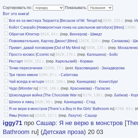
Сортировать по:
Показывать:
Вот это книга!
Все из-за мистера Террапта
[
Because of Mr. Terupt
ru]
894K, 105 с.
(пер.
И
Койот Санрайз [Невероятная гонка на школьном автобусе] [litres]
1398K, 
Обретая Юпитер
661K, 64 с.
(пер.
Венгеров
) -
Шмидт
Повнимательнее, Картер Джонс! [litres]
1267K, 119 с.
(пер.
Силакова
) -
Шм
Привет, давай поговорим
[
Out of My Mind
ru]
580K, 135 с.
(пер.
Москаленк
Просто космос
[
Cosmic
ru]
962K, 176 с.
(пер.
Калошина
) -
Бойс
Рестарт
905K, 151 с.
(пер.
Карельский
) -
Корман
Точки пересечения
2204K, 77 с.
(илл.
Красовицкая
) -
Занадворова
Три твоих имени
526K, 97 с.
-
Сабитова
Чай всегда в четыре
941K, 108 с.
(пер.
Канищева
) -
Конигсбург
Чудо
[
Wonder
ru]
973K, 166 с.
(пер.
Красникова
) -
Паласио
Шоколадная война
[
The Chocolate War
ru]
617K, 138 с.
(пер.
Бабков
) -
Кор
Шпион и лжец
842K, 99 с.
(пер.
Канищева
) -
Стид
Я не верю в монстров
[
There’s a Boy in the Girls’ Bathroom
ru]
676K, 93 с.
(
Ямы
[
Holes
ru]
2242K, 117 с.
(пер.
Лахути
) -
Сашар
iggy71
про
Сашар
:
Я не верю в монстров
[
Ther
Bathroom
ru] (
Детская проза
) 20 03