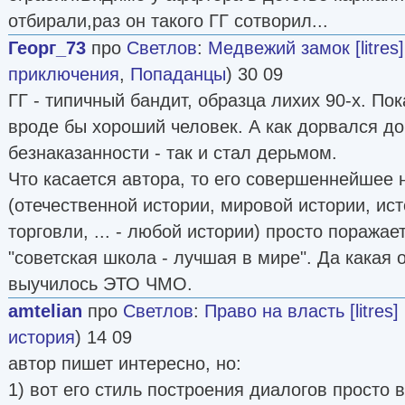
отбирали,раз он такого ГГ сотворил...
Георг_73
про
Светлов
:
Медвежий замок [litres]
приключения
,
Попаданцы
) 30 09
ГГ - типичный бандит, образца лихих 90-х. Пока
вроде бы хороший человек. А как дорвался до
безнаказанности - так и стал дерьмом.
Что касается автора, то его совершеннейшее 
(отечественной истории, мировой истории, ис
торговли, ... - любой истории) просто поражае
"советская школа - лучшая в мире". Да какая 
выучилось ЭТО ЧМО.
amtelian
про
Светлов
:
Право на власть [litres]
история
) 14 09
автор пишет интересно, но:
1) вот его стиль построения диалогов просто 