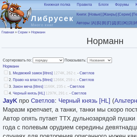
Перейти к основному содержанию
Книжная полка
Правила
Блоги
Форумы
Книги:
[Новые]
[Жанры]
[Серии]
[П
Либрусек
Авторы:
[А]
[Б]
[В]
[Г]
[Д]
[Е]
[Ж]
[З]
[И
Много книг
Вы здесь
Главная
»
Серии
»
Норманн
Норманн
Сортировать по:
Показывать:
Норманн
1.
Медвежий замок [litres]
1274K, 262 с.
-
Светлов
2.
Право на власть [litres]
1266K, 259 с.
-
Светлов
3.
Закон меча [litres]
1166K, 235 с.
-
Светлов
4.
Черный князь [HL]
1297K, 291 с.
-
Светлов
JayK
про
Светлов
:
Черный князь [HL]
(
Альтерн
Маразм крепчает, а танки, танки мы скоро пос
Автор опять путает ТТХ дульнозарядой пушки
года с полевым орудием середины девятнадцат
случаях для повторения описанного нужен как