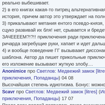
реально выбешивает.
2) в его книгах какая-то питрец альтернативна
история, причем автор это утверждает на пол
3) прикалывают метания ентого псевдо-князя,
сцуко развивай их бля! нет, срывается и бреде
ЗАЧЕЕЕЕМ?!?!! приключения ради приключен
ричарда загребущие руки, хапает и идет дальш
4) и вообще поведение ГГ вызываает диссона
шаблона. Автор да пишет прикольные приключ
его изложение вызывают жуткую злобу....
Anonimice
про
Светлов
:
Медвежий замок [litre
приключения
,
Попаданцы
) 04 08
Высочайшая степень идиотизма. Бонус: можно
Scavr
про
Светлов
:
Медвежий замок [litres]
(
И
приключения
,
Попаданцы
) 17 07