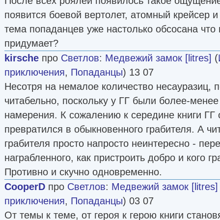
После всех роялей появилось такое ощущение 
появится боевой вертолет, атомный крейсер и
тема попаданцев уже настолько обсосана что 
придумает?
kirsche
про
Светлов
:
Медвежий замок [litres]
(
приключения
,
Попаданцы
) 13 07
Несотря на немалое количество несауразиц, п
читабельно, поскольку у ГГ были более-менее
намерения. К сожалению к середине книги ГГ 
превратился в обыкновенного грабителя. А чи
грабителя просто напросто неинтересно - пер
награбленного, как пристроить добро и кого г
Противно и скучно одновременно.
CooperD
про
Светлов
:
Медвежий замок [litres]
приключения
,
Попаданцы
) 03 07
От темы к теме, от героя к герою книги станов