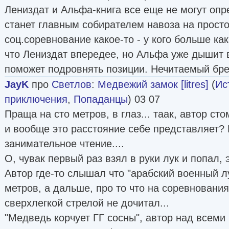
Лениздат и Альфа-книга все еще не могут опре
станет главным собирателем навоза на прост
соц.соревнование какое-то - у кого больше ка
что Лениздат впередее, но Альфа уже дышит 
поможет подровнять позиции. Нечитаемый бре
JayK
про
Светлов
:
Медвежий замок [litres]
(
Ис
приключения
,
Попаданцы
) 03 07
Праща на сто метров, в глаз... таак, автор сто
и вообще это расстояние себе представляет
занимательное чтение....
О, чувак первый раз взял в руки лук и попал, 
Автор где-то слышал что "арабский военный л
метров, а дальше, про то что на соревновани
сверхлегкой стрелой не дочитал...
"Медведь корчует ГГ сосны", автор над всеми