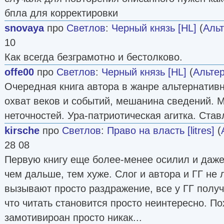
бпла для корректировки
snovaya
про
Светлов
:
Черный князь [HL]
(
Альт
10
Как всегда безграмотно и бестолково.
offe00
про
Светлов
:
Черный князь [HL]
(
Альте
Очередная книга автора в жанре альтернатив
охват веков и событий, мешанина сведений. М
неточностей. Ура-патриотическая агитка. Став
kirsche
про
Светлов
:
Право на власть [litres]
(
28 08
Первую книгу еще более-менее осилил и даже
чем дальше, тем хуже. Слог и автора и ГГ не л
вызывают просто раздражение, все у ГГ получ
что читать становится просто неинтересно. П
замотивироан просто никак...