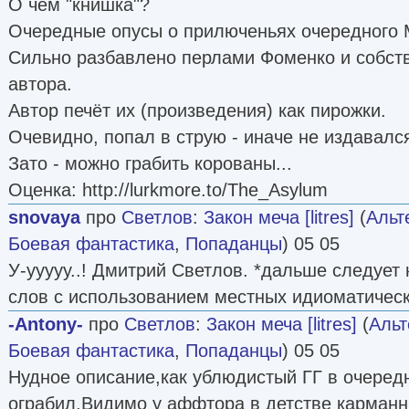
О чём "книшка"?
Очередные опусы о прилюченьях очередного 
Сильно разбавлено перлами Фоменко и собст
автора.
Автор печёт их (произведения) как пирожки.
Очевидно, попал в струю - иначе не издавалс
Зато - можно грабить корованы...
Оценка: http://lurkmore.to/The_Asylum‎
snovaya
про
Светлов
:
Закон меча [litres]
(
Альт
Боевая фантастика
,
Попаданцы
) 05 05
У-ууууу..! Дмитрий Светлов. *дальше следует
слов с использованием местных идиоматичес
-Antony-
про
Светлов
:
Закон меча [litres]
(
Альт
Боевая фантастика
,
Попаданцы
) 05 05
Нудное описание,как ублюдистый ГГ в очередн
ограбил.Видимо у аффтора в детстве карман