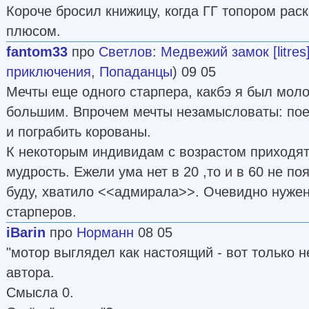
Короче бросил книжицу, когда ГГ топором рас
плюсом.
fantom33
про
Светлов
:
Медвежий замок [litres
приключения
,
Попаданцы
) 09 05
Мечты еще одного старпера, какбэ я был мол
большим. Впрочем мечты незамысловаты: поес
и пограбить корованы.
К некоторым индивидам с возрастом приходят 
мудрость. Ежели ума нет в 20 ,то и в 60 не поя
буду, хватило <<адмирала>>. Очевидно нужен
старперов.
iBаrin
про
Норманн
08 05
"мотор выглядел как настоящий - вот только н
автора.
Смысла 0.