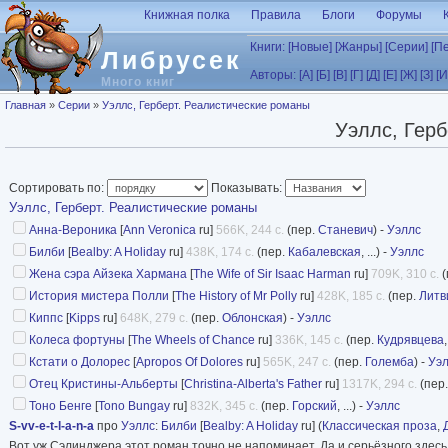
Перейти к основному содержанию
Книжная полка
Правила
Блоги
Форумы
Книги:
[Новые]
[Жанры]
[Серии]
[П
Либрусек
Авторы:
[А]
[Б]
[В]
[Г]
[Д]
[Е]
[Ж]
[З]
[И
Много книг
Вы здесь
Главная
»
Серии
»
Уэллс, Герберт. Реалистические романы
Уэллс, Герб
Сортировать по:
Показывать:
Уэллс, Герберт. Реалистические романы
Анна-Вероника
[
Ann Veronica
ru]
566K, 244 с.
(пер.
Станевич
) -
Уэллс
Билби
[
Bealby: A Holiday
ru]
438K, 174 с.
(пер.
Кабалевская
, ...) -
Уэллс
Жена сэра Айзека Хармана
[
The Wife of Sir Isaac Harman
ru]
709K, 310 с.
(
История мистера Полли
[
The History of Mr Polly
ru]
428K, 185 с.
(пер.
Литв
Киппс
[
Kipps
ru]
648K, 279 с.
(пер.
Облонская
) -
Уэллс
Колеса фортуны
[
The Wheels of Chance
ru]
336K, 145 с.
(пер.
Кудрявцева
,
Кстати о Долорес
[
Apropos Of Dolores
ru]
565K, 247 с.
(пер.
Големба
) -
Уэ
Отец Кристины-Альберты
[
Christina-Alberta's Father
ru]
1317K, 294 с.
(пер
Тоно Бенге
[
Tono Bungay
ru]
832K, 345 с.
(пер.
Горский
, ...) -
Уэллс
S-vv-e-t-l-a-n-a
про
Уэллс
:
Билби
[
Bealby: A Holiday
ru] (
Классическая проза
,
Вот уж Сэлинджера этот роман точно не напоминает. Да и серьёзного здесь м