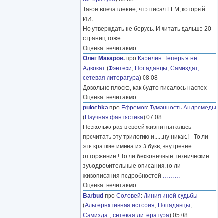
Такое впечатление, что писал LLM, который
ИИ.
Но утверждать не берусь. И читать дальше 20
страниц тоже
Оценка: нечитаемо
Олег Макаров.
про
Карелин
:
Теперь я не
Адвокат
(
Фэнтези
,
Попаданцы
,
Самиздат,
сетевая литература
) 08 08
Довольно плоско, как будто писалось наспех
Оценка: нечитаемо
pulochka
про
Ефремов
:
Туманность Андромеды
(
Научная фантастика
) 07 08
Несколько раз в своей жизни пыталась
прочитать эту трилогию и......ну никак.! - То ли
эти краткие имена из 3 букв, внутренее
отторжение ! То ли бесконечные технические
зубодробительные описания.То ли
живописания подробностей
………
Оценка: нечитаемо
Barbud
про
Соловей
:
Линия иной судьбы
(
Альтернативная история
,
Попаданцы
,
Самиздат, сетевая литература
) 05 08