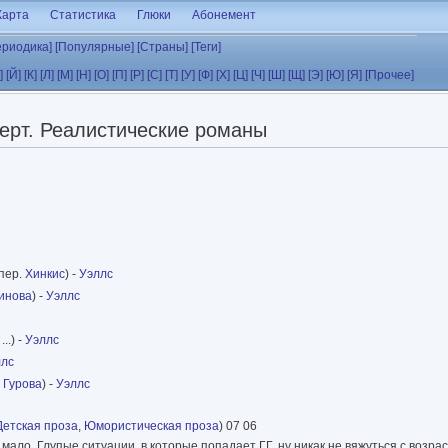
Карта
Статистика
Глюки
Абонемент
ериодика]
[Популярные]
[Страны]
[Теги]
]
[Й]
[К]
[Л]
[М]
[Н]
[О]
[П]
[Р]
[С]
[Т]
[У]
[Ф]
[Х]
[Ц]
[Ч]
[Ш]
[Щ]
[Э]
[Ю]
[Я]
[Прочее]
ерт. Реалистические романы
пер.
Хинкис
) -
Уэллс
инова
) -
Уэллс
 ...) -
Уэллс
ллс
.
Гурова
) -
Уэллс
Детская проза
,
Юмористическая проза
) 07 06
ало. Глупые ситуации, в которые попадает ГГ, ну никак не вяжуться с возраст