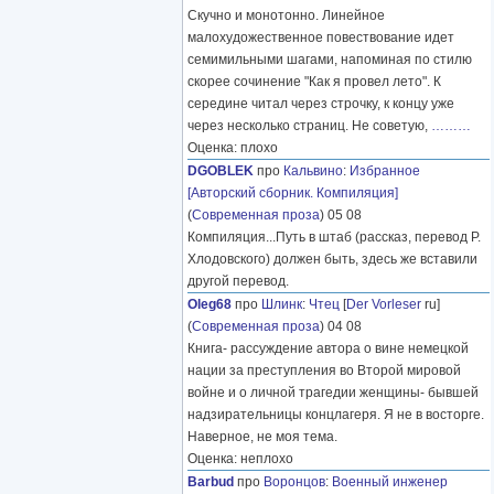
Скучно и монотонно. Линейное
малохудожественное повествование идет
семимильными шагами, напоминая по стилю
скорее сочинение "Как я провел лето". К
середине читал через строчку, к концу уже
через несколько страниц. Не советую,
………
Оценка: плохо
DGOBLEK
про
Кальвино
:
Избранное
[Авторский сборник. Компиляция]
(
Современная проза
) 05 08
Компиляция...Путь в штаб (рассказ, перевод Р.
Хлодовского) должен быть, здесь же вставили
другой перевод.
Oleg68
про
Шлинк
:
Чтец
[
Der Vorleser
ru]
(
Современная проза
) 04 08
Книга- рассуждение автора о вине немецкой
нации за преступления во Второй мировой
войне и о личной трагедии женщины- бывшей
надзирательницы концлагеря. Я не в восторге.
Наверное, не моя тема.
Оценка: неплохо
Barbud
про
Воронцов
:
Военный инженер