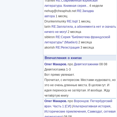
Tramell
RE:Современная корейская
литература. Книжная серия...
4 недели
nehug@cheaphub.net
RE:Загадка
автора
1 месяц
Drunkenmunky
RE:/sql/
1 месяц
larin
RE:Заплатила, а абонемента нет и скачать
ничего не могу!
2 месяца
sibkron
RE:Серия "Библиотека французской
литературы" (Макбел)
2 месяца
akorish
RE:Регистрация
3 месяца
Впечатления о книгах
Олег Макаров.
про
Девятиэтажники
08 08
Девятиэтажка 1-3
Вот прямо увлекает.
Прочитал, с интересом. Местами нудновато, но
это не очень длинные места. В целом гут. И
идея переноса не затёртая. И вообще. Жду
четвёртую книгу
Олег Макаров.
про
Воронцов
:
Петербургский
врач. Часть 1 [СИ]
(
Альтернативная история
,
Исторические приключения
,
Самиздат, сетевая
литература
) 08 08