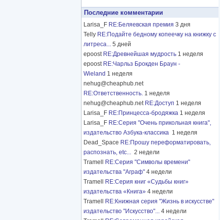
Последние комментарии
Larisa_F
RE:Беляевская премия
3 дня
Telly
RE:Подайте бедному копеечку на книжку с
литреса...
5 дней
epoost
RE:Древнейшая мудрость
1 неделя
epoost
RE:Чарльз Брокден Браун -
Wieland
1 неделя
nehug@cheaphub.net
RE:Ответственность.
1 неделя
nehug@cheaphub.net
RE:Доступ
1 неделя
Larisa_F
RE:Принцесса-бродяжка
1 неделя
Larisa_F
RE:Серия "Очень прикольная книга",
издательство Азбука-классика
1 неделя
Dead_Space
RE:Прошу переформатировать,
распознать, etc...
2 недели
Tramell
RE:Серия "Символы времени"
издательства "Аграф"
4 недели
Tramell
RE:Серия книг «Судьбы книг»
издательства «Книга»
4 недели
Tramell
RE:Книжная серия "Жизнь в искусстве"
издательство "Искусство"...
4 недели