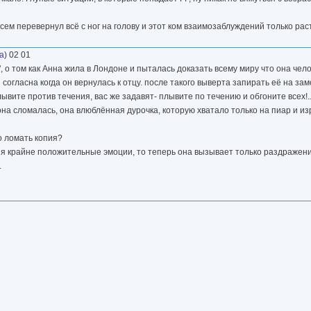
сем перевернул всё с ног на голову и этот ком взаимозаблуждений только раст
а
) 02 01
 о том как Анна жила в Лондоне и пыталась доказать всему миру что она челов
гласна когда он вернулась к отцу. после такого выверта запирать её на замо
ывите против течения, вас же задавят- плывите по течению и обгоните всех!.
 она сломалась, она влюблённая дурочка, которую хватало только на пиар и 
о ломать копия?
ня крайне положительные эмоции, то теперь она вызывает только раздражение
.