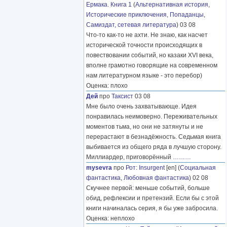
Ермака. Книга 1
(
Альтернативная история
,
Исторические приключения
,
Попаданцы
,
Самиздат, сетевая литература
) 03 08
Что-то как-то не ахти. Не знаю, как насчет
исторической точности происходящих в
повествовании событий, но казаки XVI века,
вполне грамотно говорящие на современном
нам литературном языке - это перебор)
Оценка: плохо
Дей
про
Таксист
03 08
Мне было очень захватывающе. Идея
понравилась неимоверно. Переживательных
моментов тьма, но они не затянуты и не
перерастают в безнадёжность. Седьмая книга
выбивается из общего ряда в лучшую сторону.
Миллиардер, приговорённый
………
mysevra
про
Рот
:
Insurgent
[en] (
Социальная
фантастика
,
Любовная фантастика
) 02 08
Скучнее первой: меньше событий, больше
обид, рефлексии и претензий. Если бы с этой
книги начиналась серия, я бы уже забросила.
Оценка: неплохо