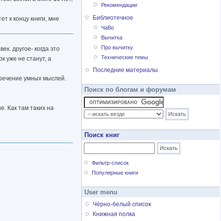
Рекомендации
Библиотечное
ет к концу книги, мне
ЧаВо
Вычитка
Про вычитку
ек. другое- когда это
Технические темы
к уже не станут, а
.
Последние материалы
изречение умных мыслей.
Поиск по блогам и форумам
. Как там таких на
Поиск книг
Фильтр-список
Популярные книги
User menu
Чёрно-белый список
Книжная полка