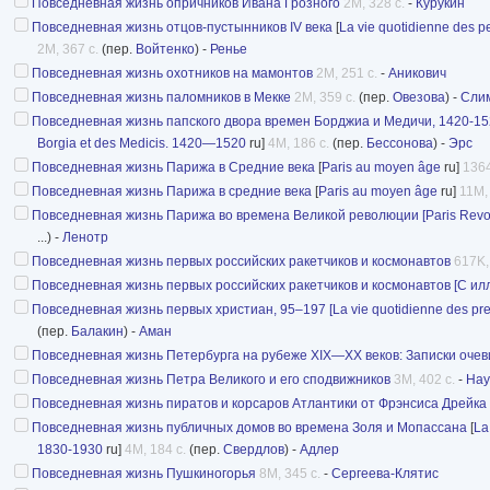
Повседневная жизнь опричников Ивана Грозного
2M, 328 с.
-
Курукин
Повседневная жизнь отцов-пустынников IV века
[
La vie quotidienne des pe
2M, 367 с.
(пер.
Войтенко
) -
Ренье
Повседневная жизнь охотников на мамонтов
2M, 251 с.
-
Аникович
Повседневная жизнь паломников в Мекке
2M, 359 с.
(пер.
Овезова
) -
Сли
Повседневная жизнь папского двора времен Борджиа и Медичи, 1420-1
Borgia et des Medicis. 1420—1520
ru]
4M, 186 с.
(пер.
Бессонова
) -
Эрс
Повседневная жизнь Парижа в Средние века
[
Paris au moyen âge
ru]
1364
Повседневная жизнь Парижа в средние века
[
Paris au moyen âge
ru]
11M,
Повседневная жизнь Парижа во времена Великой революции [Paris Revol
...) -
Ленотр
Повседневная жизнь первых российских ракетчиков и космонавтов
617K,
Повседневная жизнь первых российских ракетчиков и космонавтов [С и
Повседневная жизнь первых христиан, 95–197 [La vie quotidienne des premi
(пер.
Балакин
) -
Аман
Повседневная жизнь Петербурга на рубеже XIX—XX веков: Записки оче
Повседневная жизнь Петра Великого и его сподвижников
3M, 402 с.
-
Нау
Повседневная жизнь пиратов и корсаров Атлантики от Фрэнсиса Дрейка
Повседневная жизнь публичных домов во времена Золя и Мопассана
[
La
1830-1930
ru]
4M, 184 с.
(пер.
Свердлов
) -
Адлер
Повседневная жизнь Пушкиногорья
8M, 345 с.
-
Сергеева-Клятис