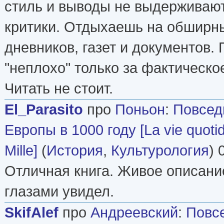
стиль и выводы не выдерживают
критики. Отдыхаешь на обширны
дневников, газет и документов.
"неплохо" только за фактическое
Читать не стоит.
El_Parasito
про
Поньон
:
Повсед
Европы в 1000 году [La vie quotid
Mille]
(
История
,
Культурология
) 
Отличная книга. Живое описани
глазами увидел.
SkifAlef
про
Андреевский
:
Повс