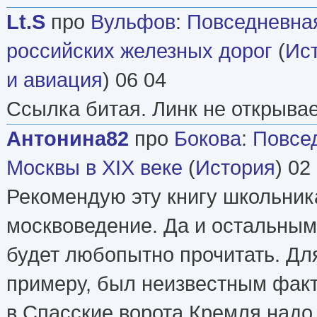
Lt.S
про
Вульфов
:
Повседневна
российских железных дорог
(
Ис
и авиация
) 06 04
Ссылка битая. Линк не открывае
Антонина82
про
Бокова
:
Повсе
Москвы в XIX веке
(
История
) 02
Рекомендую эту книгу школьни
москвоведение. Да и остальным
будет любопытно прочитать. Для
примеру, был неизвестным факт,
в Спасские ворота Кремля надо