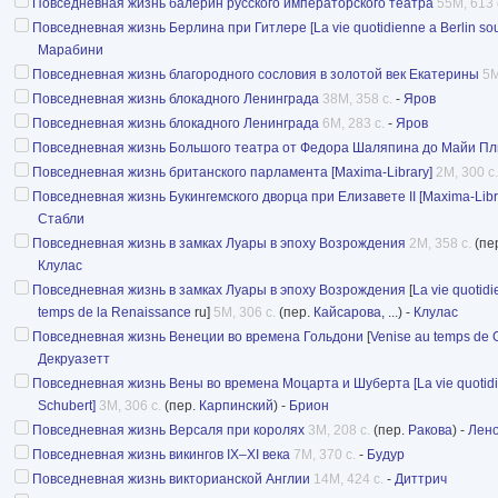
Повседневная жизнь балерин русского императорского театра
55M, 613 
Повседневная жизнь Берлина при Гитлере [La vie quotidienne a Berlin sous
Марабини
Повседневная жизнь благородного сословия в золотой век Екатерины
5M
Повседневная жизнь блокадного Ленинграда
38M, 358 с.
-
Яров
Повседневная жизнь блокадного Ленинграда
6M, 283 с.
-
Яров
Повседневная жизнь Большого театра от Федора Шаляпина до Майи Пл
Повседневная жизнь британского парламента [Maxima-Library]
2M, 300 с.
Повседневная жизнь Букингемского дворца при Елизавете II [Maxima-Libr
Стабли
Повседневная жизнь в замках Луары в эпоху Возрождения
2M, 358 с.
(пе
Клулас
Повседневная жизнь в замках Луары в эпоху Возрождения
[
La vie quotid
temps de la Renaissance
ru]
5M, 306 с.
(пер.
Кайсарова
, ...) -
Клулас
Повседневная жизнь Венеции во времена Гольдони
[
Venise au temps de 
Декруазетт
Повседневная жизнь Вены во времена Моцарта и Шуберта [La vie quotidie
Schubert]
3M, 306 с.
(пер.
Карпинский
) -
Брион
Повседневная жизнь Версаля при королях
3M, 208 с.
(пер.
Ракова
) -
Лен
Повседневная жизнь викингов IX–XI века
7M, 370 с.
-
Будур
Повседневная жизнь викторианской Англии
14M, 424 с.
-
Диттрич