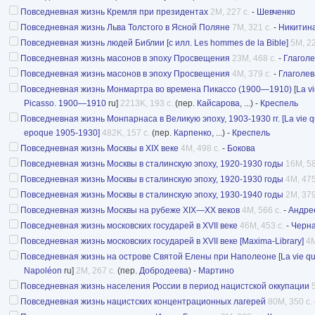
Повседневная жизнь Кремля при президентах
2M, 227 с.
-
Шевченко
Повседневная жизнь Льва Толстого в Ясной Поляне
7M, 321 с.
-
Никитин
Повседневная жизнь людей Библии [с илл. Les hommes de la Bible]
5M, 22
Повседневная жизнь масонов в эпоху Просвещения
23M, 468 с.
-
Глагол
Повседневная жизнь масонов в эпоху Просвещения
4M, 379 с.
-
Глаголев
Повседневная жизнь Монмартра во времена Пикассо (1900—1910)
[
La v
Picasso. 1900—1910
ru]
2213K, 193 с.
(пер.
Кайсарова
, ...) -
Креспель
Повседневная жизнь Монпарнаса в Великую эпоху, 1903-1930 гг. [La vie q
epoque 1905-1930]
482K, 157 с.
(пер.
Карпенко
, ...) -
Креспель
Повседневная жизнь Москвы в XIX веке
4M, 498 с.
-
Бокова
Повседневная жизнь Москвы в сталинскую эпоху, 1920-1930 годы
16M, 58
Повседневная жизнь Москвы в сталинскую эпоху, 1920-1930 годы
4M, 475
Повседневная жизнь Москвы в сталинскую эпоху, 1930-1940 годы
2M, 379
Повседневная жизнь Москвы на рубеже XIX—XX веков
4M, 566 с.
-
Андре
Повседневная жизнь московских государей в XVII веке
46M, 453 с.
-
Черн
Повседневная жизнь московских государей в XVII веке [Maxima-Library]
4M
Повседневная жизнь на острове Святой Елены при Наполеоне
[
La vie q
Napoléon
ru]
2M, 267 с.
(пер.
Добродеева
) -
Мартино
Повседневная жизнь населения России в период нацистской оккупации
Повседневная жизнь нацистских концентрационных лагерей
80M, 350 с.