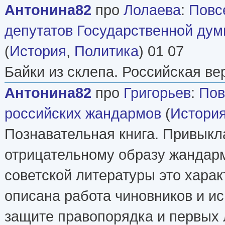
Антонина82
про
Лолаева
:
Повс
депутатов Государственной ду
(
История
,
Политика
) 01 07
Байки из склепа. Российская ве
Антонина82
про
Григорьев
:
Пов
российских жандармов
(
Истори
Познавательная книга. Привыкл
отрицательному образу жандарм
советской литературы это харак
описана работа чиновников и и
защите правопорядка и первых 