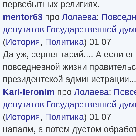
первобытных религиях.
mentor63
про
Лолаева
:
Повседн
депутатов Государственной ду
(
История
,
Политика
) 01 07
Да уж, серпентарий.... А если е
повседневной жизни правительс
президентской администрации...
Karl-Ieronim
про
Лолаева
:
Повс
депутатов Государственной ду
(
История
,
Политика
) 01 07
напалм, а потом дустом обработ