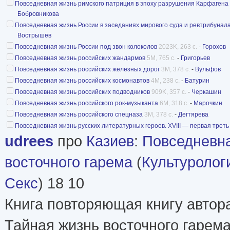
Повседневная жизнь римского патриция в эпоху разрушения Карфагена [
Бобровникова
Повседневная жизнь России в заседаниях мирового суда и ревтрибунала
Вострышев
Повседневная жизнь России под звон колоколов
2023K, 263 с.
-
Горохов
Повседневная жизнь российских жандармов
5M, 765 с.
-
Григорьев
Повседневная жизнь российских железных дорог
3M, 378 с.
-
Вульфов
Повседневная жизнь российских космонавтов
4M, 238 с.
-
Батурин
Повседневная жизнь российских подводников
909K, 357 с.
-
Черкашин
Повседневная жизнь российского рок-музыканта
6M, 318 с.
-
Марочкин
Повседневная жизнь российского спецназа
3M, 378 с.
-
Дегтярева
Повседневная жизнь русских литературных героев. XVIII — первая треть
udrees
про
Казиев
:
Повседневн
восточного гарема
(
Культуролог
Секс
) 18 10
Книга повторяющая книгу авто
Тайная жизнь восточного гарема