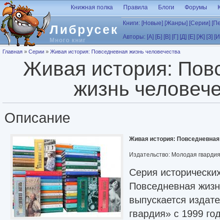
Перейти к основному содержанию
Книжная полка
Правила
Блоги
Форумы
Книги:
[Новые]
[Жанры]
[Серии]
[П
Либрусек
Авторы:
[А]
[Б]
[В]
[Г]
[Д]
[Е]
[Ж]
[З]
[И
Много книг
Вы здесь
Главная
»
Серии
»
Живая история: Повседневная жизнь человечества
Живая история: Пов
жизнь человеч
Описание
Живая история: Повседневная
Издательство: Молодая гварди
Серия исторических
Повседневная жизн
выпускается издат
гвардия» с 1999 год