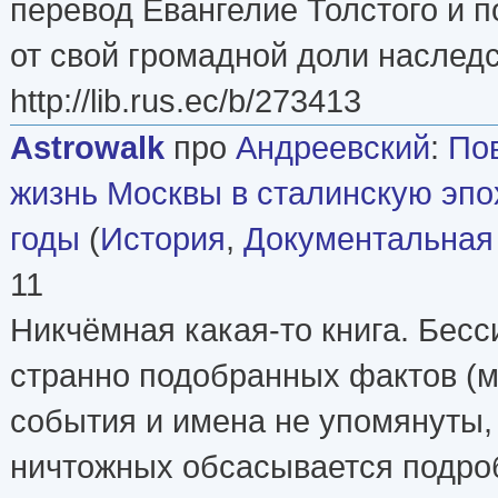
перевод Евангелие Толстого и п
от свой громадной доли наслед
http://lib.rus.ec/b/273413
Astrowalk
про
Андреевский
:
По
жизнь Москвы в сталинскую эпо
годы
(
История
,
Документальная
11
Никчёмная какая-то книга. Бес
странно подобранных фактов (
события и имена не упомянуты,
ничтожных обсасывается подроб