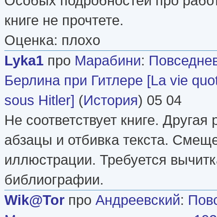
Особых подробностей про работ
книге не прочтете.
Оценка: плохо
Lyka1
про
Марабини
:
Повседнев
Берлина при Гитлере [La vie quot
sous Hitler]
(
История
) 05 04
Не соответствует книге. Другая 
абзацы и отбивка текста. Смещ
иллюстрации. Требуется вычитк
библиографии.
Wik@Tor
про
Андреевский
:
Пов