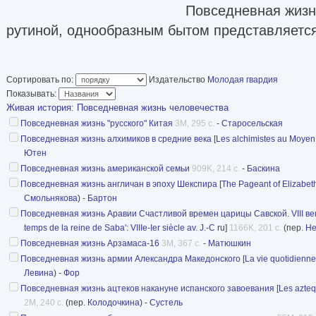
Повседневная жизнь
рутиной, однообразным бытом представляетс
скучным. Но когда она становится историей, т
романтическим флером, прорастает загадками
Сортировать по:
Издательство
Молодая гвардия
нашего сегодня прошедшая эпоха, тем больше 
Показывать:
неудержимее в нас стремление разгадать их. 
Живая история: Повседневная жизнь человечества
Повседневная жизнь "русского" Китая
3M, 295 с.
-
Старосельская
ныне о быте ушедших эпох? Как выглядели ж
Повседневная жизнь алхимиков в средние века
[
Les alchimistes au Moyen
были одеты, причесаны, как развлекались и л
Ютен
украшали себя женщины, какие кушанья подав
Повседневная жизнь американской семьи
909K, 214 с.
-
Баскина
Повседневная жизнь англичан в эпоху Шекспира
[
The Pageant of Elizabe
считалось приличным, а что возмутительным?
Смольнякова
) -
Бартон
других подобных вопросов ответят книги сери
Повседневная жизнь Аравии Счастливой времен царицы Савской. VIII век до 
Повседневная жизнь человечества.
temps de la reine de Saba': VIIIe-Ier siècle av. J.-C
ru]
1166K, 201 с.
(пер.
Не
Повседневная жизнь Арзамаса-16
3M, 367 с.
-
Матюшкин
Показать
Список книг
Повседневная жизнь армии Александра Македонского [La vie quotidienne 
Левина
) -
Фор
Повседневная жизнь ацтеков накануне испанского завоевания [Les azteques
2M, 240 с.
(пер.
Колодочкина
) -
Сустель