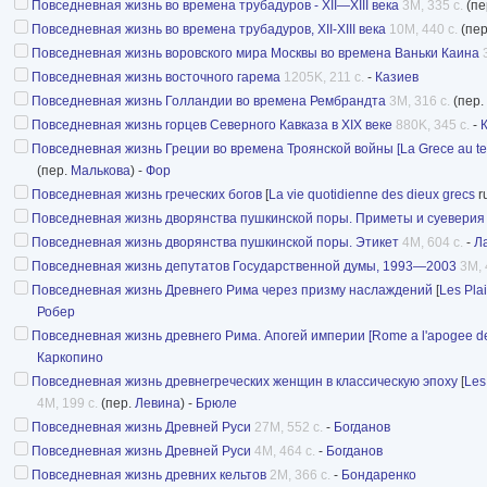
Повседневная жизнь во времена трубадуров - XII—XIII века
3M, 335 с.
(пе
Повседневная жизнь во времена трубадуров, XII-XIII века
10M, 440 с.
(пе
Повседневная жизнь воровского мира Москвы во времена Ваньки Каина
Повседневная жизнь восточного гарема
1205K, 211 с.
-
Казиев
Повседневная жизнь Голландии во времена Рембрандта
3M, 316 с.
(пер.
Повседневная жизнь горцев Северного Кавказа в XIX веке
880K, 345 с.
-
Повседневная жизнь Греции во времена Троянской войны [La Grece au temp
(пер.
Малькова
) -
Фор
Повседневная жизнь греческих богов
[
La vie quotidienne des dieux grecs
r
Повседневная жизнь дворянства пушкинской поры. Приметы и суеверия
Повседневная жизнь дворянства пушкинской поры. Этикет
4M, 604 с.
-
Л
Повседневная жизнь депутатов Государственной думы, 1993—2003
3M, 
Повседневная жизнь Древнего Рима через призму наслаждений
[
Les Pla
Робер
Повседневная жизнь древнего Рима. Апогей империи [Rome a l'apogee de 
Каркопино
Повседневная жизнь древнегреческих женщин в классическую эпоху
[
Les
4M, 199 с.
(пер.
Левина
) -
Брюле
Повседневная жизнь Древней Руси
27M, 552 с.
-
Богданов
Повседневная жизнь Древней Руси
4M, 464 с.
-
Богданов
Повседневная жизнь древних кельтов
2M, 366 с.
-
Бондаренко