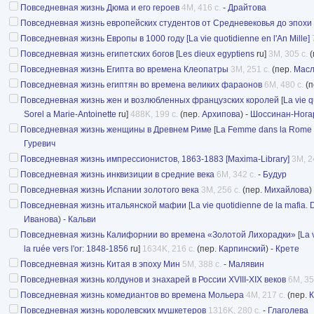
Повседневная жизнь Дюма и его героев
4M, 416 с.
-
Драйтова
Повседневная жизнь европейских студентов от Средневековья до эпох
Повседневная жизнь Европы в 1000 году [La vie quotidienne en l'An Mille]
Повседневная жизнь египетских богов
[
Les dieux egyptiens
ru]
3M, 305 с.
(
Повседневная жизнь Египта во времена Клеопатры
3M, 251 с.
(пер.
Масл
Повседневная жизнь египтян во времена великих фараонов
6M, 480 с.
(п
Повседневная жизнь жен и возлюбленных французских королей
[
La vie 
Sorel a Marie-Antoinette
ru]
488K, 199 с.
(пер.
Архипова
) -
Шоссинан-Нога
Повседневная жизнь женщины в Древнем Риме
[
La Femme dans la Rome 
Гуревич
Повседневная жизнь импрессионистов, 1863-1883 [Maxima-Library]
3M, 2
Повседневная жизнь инквизиции в средние века
6M, 342 с.
-
Будур
Повседневная жизнь Испании золотого века
3M, 256 с.
(пер.
Михайлова
)
Повседневная жизнь итальянской мафии
[
La vie quotidienne de la mafia. 
Иванова
) -
Кальви
Повседневная жизнь Калифорнии во времена «Золотой Лихорадки»
[
La 
la ruée vers l'or: 1848-1856
ru]
1634K, 216 с.
(пер.
Карпинский
) -
Крете
Повседневная жизнь Китая в эпоху Мин
5M, 388 с.
-
Малявин
Повседневная жизнь колдунов и знахарей в России XVIII-XIX веков
6M, 35
Повседневная жизнь комедиантов во времена Мольера
4M, 217 с.
(пер.
К
Повседневная жизнь королевских мушкетеров
1316K, 280 с.
-
Глаголева