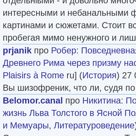
отдельніыми - и довольно мног
интересными и небанальными ф
картинами и сюжетами. Стоит вс
пробегая мимо ненужного и лиш
prjanik
про
Робер
:
Повседневна
Древнего Рима через призму н
Plaisirs à Rome
ru] (
История
) 27
Вы шизофреник, что ли, судя п
Belomor.canal
про
Никитина
:
По
жизнь Льва Толстого в Ясной П
и Мемуары
,
Литературоведение