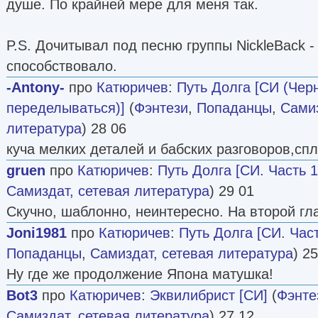
душе. По крайней мере для меня так.
P.S. Дочитывал под песню группы NickleBack -
способствовало.
-Antony-
про
Катюричев
:
Путь Долга [СИ (Черн
переделываться)]
(
Фэнтези
,
Попаданцы
,
Самиз
литература
) 28 06
куча мелких деталей и бабских разговоров,сп
gruen
про
Катюричев
:
Путь Долга [СИ. Часть 1
Самиздат, сетевая литература
) 29 01
Скучно, шаблонно, неинтересно. На второй гл
Joni1981
про
Катюричев
:
Путь Долга [СИ. Част
Попаданцы
,
Самиздат, сетевая литература
) 2
Ну где же продолжение Япона матушка!
Bot3
про
Катюричев
:
Эквилибрист [СИ]
(
Фэнте
Самиздат, сетевая литература
) 27 12