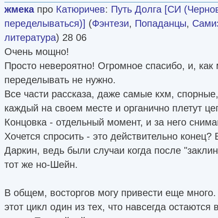
жмека
про
Катюричев
:
Путь Долга [СИ (Чернов
переделываться)]
(
Фэнтези
,
Попаданцы
,
Самиз
литература
) 28 06
Очень мощно!
Просто невероятно! Огромное спасибо, и, как 
переделывать не нужно.
Все части рассказа, даже самые кхм, спорные
каждый на своем месте и органично плетут це
Концовка - отдельный момент, и за него сним
Хочется спросить - это действительно конец?
Даркин, ведь были случаи когда после "закли
тот же но-Шейн.
В общем, восторгов могу привести еще много. 
этот цикл один из тех, что навсегда остаются 