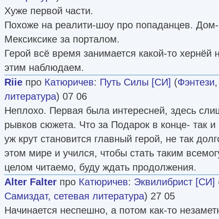
Хуже первой части.
Похоже на реалити-шоу про попаданцев. Дом-
Мексиксике за порталом.
Герой всё время занимается какой-то хернёй 
этим наблюдаем.
Riie
про
Катюричев
:
Путь Силы [СИ]
(
Фэнтези
литература
) 07 06
Неплохо. Первая была интересней, здесь сли
рывков сюжета. Что за Подарок в конце- так и
уж крут становится главный герой, не так дол
этом мире и учился, чтобы стать таким всемо
целом читаемо, буду ждать продолжения.
Alter Falter
про
Катюричев
:
Эквилибрист [СИ]
Самиздат, сетевая литература
) 27 05
Начинается неспешно, а потом как-то незамет