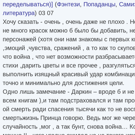
переделываться)]
(
Фэнтези
,
Попаданцы
,
Самиз
литература
) 03 07
Хочу сказать - очень , очень даже не плохо . Н
не много красок можно б было бы добавить, 
персонажей (хотя они нам знакомы с первых кн
,эмоций ,чувства, сражений , а то как то скупо
что война , что нет возможности разбрасывает
стихи ,дарить цветы и все прочее , разгулять
выполнить изящный красивый удар комбинаци
точно и минимально для достижения цели.
Одно лишь замечание - Даркин – вроде б и не 
всем книгам ),и там подстраховался и там про
ой смерть ради спасения тысячи как то не вос
смертьжизнь Принца говорю. Ведь мог же чере
случайность ,мог , а так бунт, снова война… 