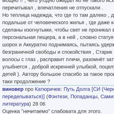
мощно !! , чего угодно ожидал но не такого ис
перечитывал , впечатления не отпускали .
Но теплица надежда, что где то там далеко , 
подальше от человеческого жилья , где даже 
сделаны изогнутыми, чтобы свет не проникал 
персональная пещера, а в ней , словно статуя
шорох и Аккуратно поднимаясь, пытаясь уде
безграничной свободы и спокойствия , Старик
волосы с глаз , расправит плечи, разомнёт з
улыбнется , доброй искренней улыбкой, поцелу
детей ). Автору большое спасибо за такое про
таки продолжение ?
виновер
про
Катюричев
:
Путь Долга [СИ (Черн
переделываться)]
(
Фэнтези
,
Попаданцы
,
Самиз
литература
) 28 06
Оценка "нечитаемо" слабовата для этого.