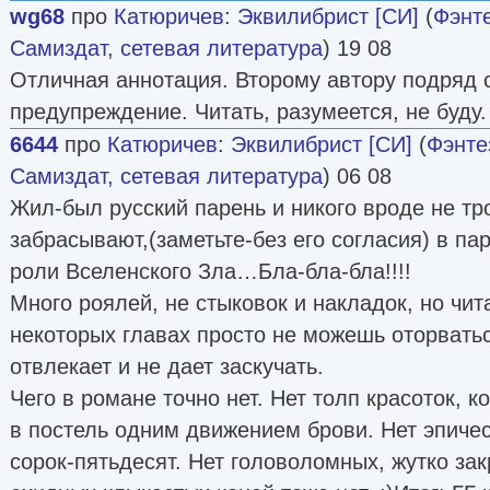
wg68
про
Катюричев
:
Эквилибрист [СИ]
(
Фэнт
Самиздат, сетевая литература
) 19 08
Отличная аннотация. Второму автору подряд 
предупреждение. Читать, разумеется, не буду.
6644
про
Катюричев
:
Эквилибрист [СИ]
(
Фэнте
Самиздат, сетевая литература
) 06 08
Жил-был русский парень и никого вроде не трог
забрасывают,(заметьте-без его согласия) в п
роли Вселенского Зла…Бла-бла-бла!!!!
Много роялей, не стыковок и накладок, но чита
некоторых главах просто не можешь оторватьс
отвлекает и не дает заскучать.
Чего в романе точно нет. Нет толп красоток, 
в постель одним движением брови. Нет эпичес
сорок-пятьдесят. Нет головоломных, жутко зак