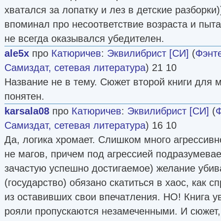
хватался за лопатку и лез в детские разборки)
впоминал про несоответствие возраста и пыта
не всегда оказывался убедителен.
ale5x
про
Катюричев
:
Эквилибрист [СИ]
(
Фэнт
Самиздат, сетевая литература
) 21 10
Название не в тему. Сюжет второй книги для 
понятен.
karsala08
про
Катюричев
:
Эквилибрист [СИ]
(
Ф
Самиздат, сетевая литература
) 16 10
Да, логика хромает. Слишком много агрессивн
не магов, причем под агрессией подразумевае
зачастую успешно достигаемое) желание убив
(государство) обязано скатиться в хаос, как 
из оставивших свои впечатления. НО! Книга у
рояли пропускаются незамеченными. И сюжет, 