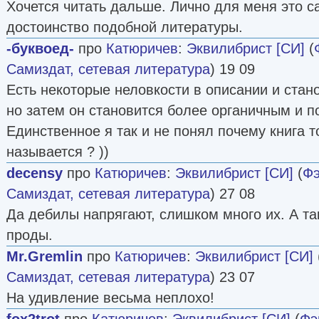
Хочется читать дальше. Лично для меня это с
достоинство подобной литературы.
-буквоед-
про
Катюричев
:
Эквилибрист [СИ]
(
Самиздат, сетевая литература
) 19 09
Есть некоторые неловкости в описании и стано
но затем он становится более органичным и по
Единственное я так и не понял почему книга т
называется ? ))
decensy
про
Катюричев
:
Эквилибрист [СИ]
(
Фэ
Самиздат, сетевая литература
) 27 08
Да дебилы напрягают, слишком много их. А та
проды.
Mr.Gremlin
про
Катюричев
:
Эквилибрист [СИ]
Самиздат, сетевая литература
) 23 07
На удивление весьма неплохо!
fox2trot
про
Катюричев
:
Эквилибрист [СИ]
(
Фэ