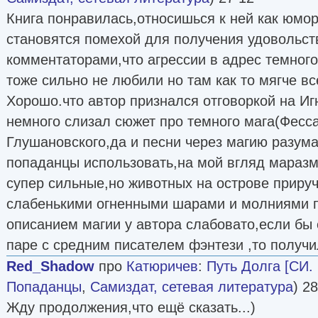
Книга понравилась,относишься к ней как юмо
становятся помехой для получения удовольств
комментаторами,что агрессии в адрес темног
тоже сильно не любили но там как то мягче в
Хорошо.что автор признался отговоркой на Иг
немного слизал сюжет про темного мага(Фесса
Глушановского,да и песни через магию разума
попаданцы использовать,на мой вгляд маразм
супер сильные,но животных на острове прируч
слабенькими огненными шарами и молниями 
описанием магии у автора слабовато,если бы 
паре с средним писателем фэнтези ,то получи
Red_Shadow
про
Катюричев
:
Путь Долга [СИ. 
Попаданцы
,
Самиздат, сетевая литература
) 2
Жду продолжения,что ещё сказать...)