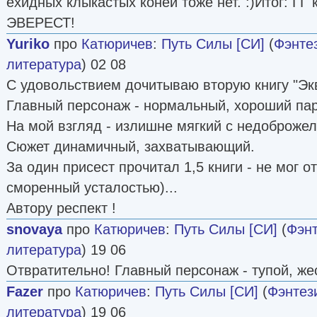
ехидных клыкастых коней тоже нет. :)Итог: ГГ
ЭВЕРЕСТ!
Yuriko
про
Катюричев
:
Путь Силы [СИ]
(
Фэнте
литература
) 02 08
С удовольствием дочитываю вторую книгу "Эк
Главный персонаж - нормальный, хороший пар
На мой взгляд - излишне мягкий с недоброже
Сюжет динамичный, захватывающий.
За один присест прочитал 1,5 книги - не мог о
сморенный усталостью)...
Автору респект !
snovaya
про
Катюричев
:
Путь Силы [СИ]
(
Фэн
литература
) 19 06
Отвратительно! Главный персонаж - тупой, жес
Fazer
про
Катюричев
:
Путь Силы [СИ]
(
Фэнтез
литература
) 19 06