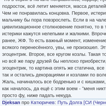
подросток, всё летит меняется, масса деталей
Чем не понравилась концовка. Первое, истери
мальчику бы пора повзрослеть. Если в на чал
цивилизационное столкновение понятно, то в т
истерики кажутся нелепыми и жалкими. Впроче
ранее, ЖФ. То есть важный момент, изменение
всякого перенесённого, увы, не произошел. Эт
эгоцентрик. Второе, все кругом козлы. Такая т
но всё же пару друзей бы неплохо приобрести,
эгоцентрик, то картина опять же статична, вс
так и остались декорациями и козлами по вол
Жаль, начиналось все бодренько и с кишками,
как началось, да ещё с этим воем - "меня никт
просто фу, ниже падать некуда.
Djeksan
про
Катюричев
:
Путь Долга [СИ (Черн