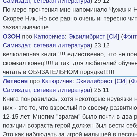
Самиздат, сетевая литература
) 29 12
По мере прочтения мне напоминало Чужак и 
Скорее Ник, Но все равно очень интересно чит
захватиывающе
O3OH
про
Катюричев
:
Эквилибрист [СИ]
(
Фэнт
Самиздат, сетевая литература
) 23 12
велколепная книга !!!! единственно, что не пон
скомкал конец!!!!! а так, для любителей обуче
читать в ОБЯЗАТЕЛЬНОМ порядке!!!!!!
Летисия
про
Катюричев
:
Эквилибрист [СИ]
(
Ф
Самиздат, сетевая литература
) 25 11
Книга понравилась, хотя некоторые неувязки 
них - это то, что взрослый по своему развити
12-15 лет. Многим "врагам" было почти в два 
позиции возраста герой должен был вести себ
Это как наблюдать за игрой малышей в песочн