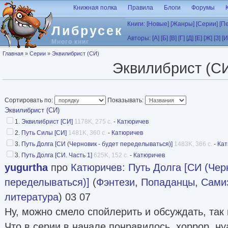
Перейти к основному содержанию
Книжная полка
Правила
Блоги
Форумы
Книги:
[Новые]
[Жанры]
[Серии]
[П
Либрусек
Авторы:
[А]
[Б]
[В]
[Г]
[Д]
[Е]
[Ж]
[З]
[И
Много книг
Вы здесь
Главная
»
Серии
»
Эквилибрист (СИ)
Эквилибрист (С
Сортировать по:
Показывать:
Эквилибрист (СИ)
1.
Эквилибрист [СИ]
1178K, 275 с.
-
Катюричев
2.
Путь Силы [СИ]
1481K, 360 с.
-
Катюричев
3.
Путь Долга [СИ (Черновик - будет переделываться)]
1483K, 366 с.
-
Кат
3.
Путь Долга [СИ. Часть 1]
625K, 152 с.
-
Катюричев
yugurtha
про
Катюричев
:
Путь Долга [СИ (Чер
переделываться)]
(
Фэнтези
,
Попаданцы
,
Самиз
литература
) 03 07
Ну, можно смело спойлерить и обсуждать, так к
Что в серии в начале понравилось, хоррор, ну