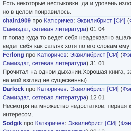
Есть некоторые нестыковки, да и уровень изл
но в целом понравилось.
chain1909
про
Катюричев
:
Эквилибрист [СИ]
(
Самиздат, сетевая литература
) 01 04
гг попав куда то ведет себя неадекватно аша
ведет себя как сапляк хотя по его словам ему 
Ferlong
про
Катюричев
:
Эквилибрист [СИ]
(
Фэ
Самиздат, сетевая литература
) 31 01
Прочитал на одном дыхании.Хорошая книга, з
на мой взгляд не сущесвенны)
Darlock
про
Катюричев
:
Эквилибрист [СИ]
(
Фэ
Самиздат, сетевая литература
) 12 01
Несмотря на множество недостатков, первая к
интересом.
Sodgik
про
Катюричев
:
Эквилибрист [СИ]
(
Фэн