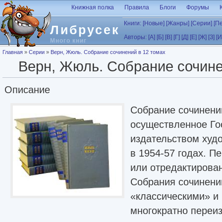
Перейти к основному содержанию
Книжная полка
Правила
Блоги
Форумы
Книги:
[Новые]
[Жанры]
[Серии]
[П
Либрусек
Авторы:
[А]
[Б]
[В]
[Г]
[Д]
[Е]
[Ж]
[З]
[И
Много книг
Вы здесь
Главная
»
Серии
»
Верн, Жюль. Собрание сочинений в 12 томах
Верн, Жюль. Собрание сочине
Описание
Собрание сочинени
осуществленное Го
издательством худ
в 1954-57 годах. 
или отредактирова
Собрания сочинени
«классическими» и
многократно переи