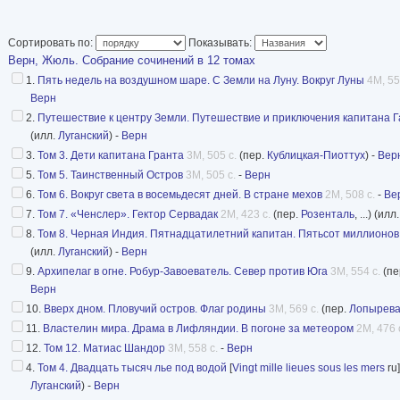
переиздаваться по сей день. В состав Собра
самые известные романы писателя.
Сортировать по:
Показывать:
Издание осуществлено под редакцией Б. Н. Аг
Верн, Жюль. Собрание сочинений в 12 томах
Данилина, акад. Д. И. Щербакова.
1.
Пять недель на воздушном шаре. С Земли на Луну. Вокруг Луны
4M, 55
Верн
Оформление художника Тамары Сергеевны Ци
2.
Путешествие к центру Земли. Путешествие и приключения капитана 
художника Петра Ивановича Луганского.
(илл.
Луганский
) -
Верн
3.
Том 3. Дети капитана Гранта
3M, 505 с.
(пер.
Кублицкая-Пиоттух
) -
Вер
5.
Том 5. Таинственный Остров
3M, 505 с.
-
Верн
6.
Том 6. Вокруг света в восемьдесят дней. В стране мехов
2M, 508 с.
-
Ве
7.
Том 7. «Ченслер». Гектор Сервадак
2M, 423 с.
(пер.
Розенталь
, ...) (илл
8.
Том 8. Черная Индия. Пятнадцатилетний капитан. Пятьсот миллионов
(илл.
Луганский
) -
Верн
9.
Архипелаг в огне. Робур-Завоеватель. Север против Юга
3M, 554 с.
(пе
Верн
10.
Вверх дном. Пловучий остров. Флаг родины
3M, 569 с.
(пер.
Лопырев
11.
Властелин мира. Драма в Лифляндии. В погоне за метеором
2M, 476 
12.
Том 12. Матиас Шандор
3M, 558 с.
-
Верн
4.
Том 4. Двадцать тысяч лье под водой
[
Vingt mille lieues sous les mers
ru
Луганский
) -
Верн