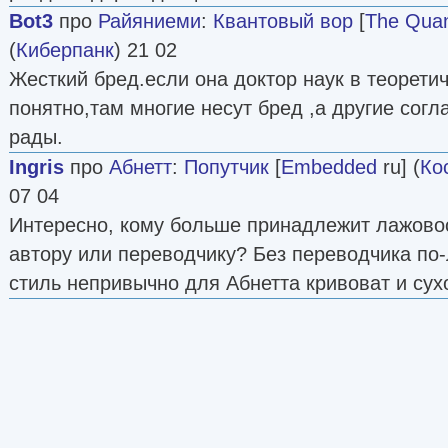
Bot3
про
Райяниеми
:
Квантовый вор
[
The Quan
(
Киберпанк
) 21 02
Жесткий бред.если она доктор наук в теорети
понятно,там многие несут бред ,а другие сог
рады.
Ingris
про
Абнетт
:
Попутчик
[
Embedded
ru] (
Ко
07 04
Интересно, кому больше принадлежит лажовос
автору или переводчику? Без переводчика по
стиль непривычно для Абнетта кривоват и сух