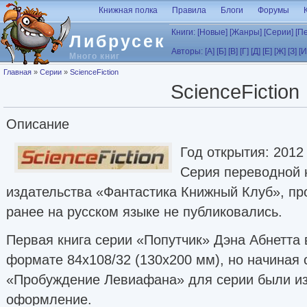
Перейти к основному содержанию
Книжная полка
Правила
Блоги
Форумы
Книги:
[Новые]
[Жанры]
[Серии]
[П
Либрусек
Авторы:
[А]
[Б]
[В]
[Г]
[Д]
[Е]
[Ж]
[З]
[И
Много книг
Вы здесь
Главная
»
Серии
»
ScienceFiction
ScienceFiction
Описание
Год открытия: 2012
Серия переводной 
издательства «Фантастика Книжный Клуб», пр
ранее на русском языке не публиковались.
Первая книга серии «Попутчик» Дэна Абнетта
формате 84x108/32 (130x200 мм), но начиная 
«Пробуждение Левиафана» для серии были и
оформление.