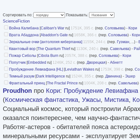
В 2014 году издательством запущена клубная 
книги которой отличаются оформлением и им
Сортировать по:
Показывать:
ScienceFiction
В 2014 году издательством запущена версия 
Война Калибана
[
Caliban's War
ru]
1751K, 395 с.
(пер.
Соловьева
) -
Кори
формата.
Врата Абаддона
[
Abaddon's Gate
ru]
1658K, 366 с.
(пер.
Соловьева
) -
Кор
Зеркальные очки [антология киберпанка]
1155K, 244 с.
(пер.
Гузман
, ...) -
Интересные факты:
Квантовый вор
[
The Quantum Thief
ru]
1130K, 240 с.
(пер.
Савельева
) -
Ра
Пожар Сиболы
[
Cibola Burn
ru]
2057K, 388 с.
(пер.
Соловьева
) -
Кори
«Война Калибана» по ошибке техника издател
Попутчик
[
Embedded
ru]
1246K, 252 с.
(пер.
Дворецкая
) -
Абнетт
меньшую высоту.
Пробуждение Левиафана [HL]
[
Leviathan Wakes
ru]
1753K, 398 с.
(пер.
Со
Роман «Вера» изначально планировался в это
Темный разум
[
Dark Intelligence
ru]
1524K, 355 с.
(пер.
Двинина
) -
Эшер
Фрактальный принц
[
The Fractal Prince
ru]
1004K, 208 с.
(пер.
Савельева
)
имеется обложка текущего оформления), но б
Proudhon
про
Кори
:
Пробуждение Левиафана 
версии.
(
Космическая фантастика
,
Ужасы
,
Мистика
,
Ко
Питер Гамильтон также планировался здесь, 
Социальный космос, который построили Абрах
«Best Science Fiction».
оказался поинтереснее, чем научно-фантасти
Формат: 60x90/16 (145x215 мм), кроме «Попут
Работяг-астеров - обитателей пояса астероидо
мм)); твёрдая обложка; 400-600 стр.
минеральными ресурсами - эксплуатирует Зем