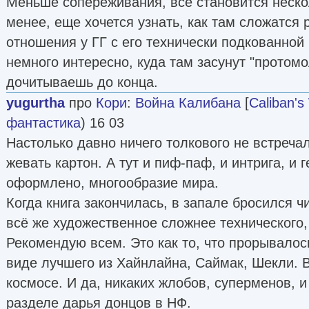
Меньше сопереживания, все становится неско
менее, еще хочется узнать, как там сложатся
отношения у ГГ с его технически подкованной
немного интересно, куда там засунут "протомо
дочитываешь до конца.
yugurtha
про
Кори
:
Война Калибана
[
Caliban's
фантастика
) 16 03
Настолько давно ничего толкового не встреча
жевать картон. А тут и пиф-паф, и интрига, и г
оформлено, многообразие мира.
Когда книга закончилась, в запале бросился ч
всё же художественное сложнее технического,
Рекомендую всем. Это как то, что прорывалос
виде лучшего из Хайнлайна, Саймак, Шекли. 
космосе. И да, никаких жлобов, суперменов, 
разделе дарья донцов в НФ.