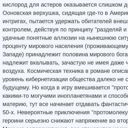
кислород для астеров оказывается слишком д
Ведущее издательство:Фантастика
Ооновская верхушка, сидящая где-то в Амери
Издательства:Фантастика Книжный Клуб
интригах, пытается удержать обитателей внеш
источник Фантлаб
контролем, действуя по принципу "разделяй и
удачные понятные аллюзии на нынешнюю ситу
проценту мирового населения (проживающему,
Западе) принадлежит половина мирового бога
надлежит вкалывать, зачастую не имея даже ч
воздуха. Космическая техника в романе описа
уровень кибернетизации общества далеко не 
будущему. Но когда в игру вмешивается "прот
какими-то могучими инопланетянами и способ
материю, тут все начинает отдавать фантастич
50-х. Невероятные приключения "протомолеку
героини серьезно снижают напряжение во вто