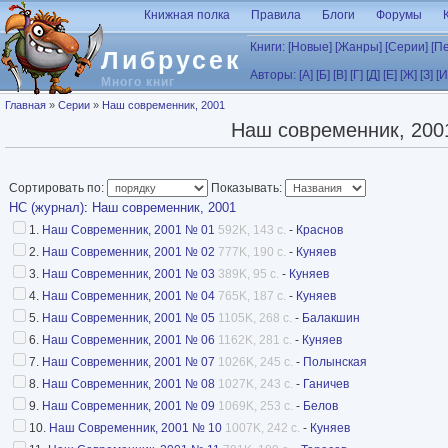
Перейти к основному содержанию
Книжная полка
Правила
Блоги
Форумы
Книги:
[Новые]
[Жанры]
[Серии]
[П
Либрусек
Авторы:
[А]
[Б]
[В]
[Г]
[Д]
[Е]
[Ж]
[З]
[И
Много книг
Вы здесь
Главная
»
Серии
»
Наш современник, 2001
Наш современник, 200
Сортировать по:
Показывать:
НС (журнал)
:
Наш современник, 2001
1.
Наш Современник, 2001 № 01
592K, 143 с.
-
Краснов
2.
Наш Современник, 2001 № 02
777K, 190 с.
-
Куняев
3.
Наш Современник, 2001 № 03
389K, 95 с.
-
Куняев
4.
Наш Современник, 2001 № 04
765K, 187 с.
-
Куняев
5.
Наш Современник, 2001 № 05
1105K, 268 с.
-
Балакшин
6.
Наш Современник, 2001 № 06
1162K, 281 с.
-
Куняев
7.
Наш Современник, 2001 № 07
1026K, 245 с.
-
Полынская
8.
Наш Современник, 2001 № 08
1027K, 243 с.
-
Ганичев
9.
Наш Современник, 2001 № 09
1069K, 253 с.
-
Белов
10.
Наш Современник, 2001 № 10
1007K, 242 с.
-
Куняев