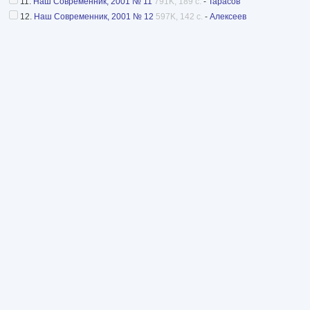
11.
Наш Современник, 2001 № 11
791K, 189 с.
-
Тарасов
12.
Наш Современник, 2001 № 12
597K, 142 с.
-
Алексеев