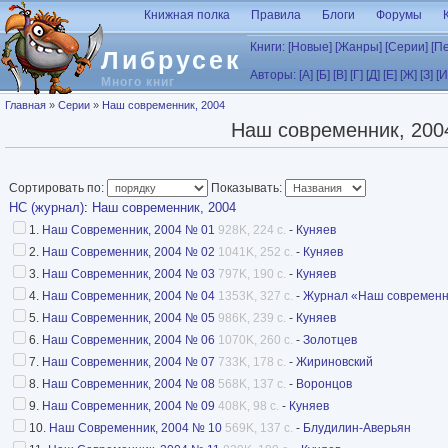
Перейти к основному содержанию
Книжная полка
Правила
Блоги
Форумы
Книги:
[Новые]
[Жанры]
[Серии]
[П
Либрусек
Авторы:
[А]
[Б]
[В]
[Г]
[Д]
[Е]
[Ж]
[З]
[И
Много книг
Вы здесь
Главная
»
Серии
»
Наш современник, 2004
Наш современник, 200
Сортировать по:
Показывать:
НС (журнал)
:
Наш современник, 2004
1.
Наш Современник, 2004 № 01
928K, 224 с.
-
Куняев
2.
Наш Современник, 2004 № 02
1041K, 252 с.
-
Куняев
3.
Наш Современник, 2004 № 03
797K, 190 с.
-
Куняев
4.
Наш Современник, 2004 № 04
1353K, 327 с.
-
Журнал «Наш современн
5.
Наш Современник, 2004 № 05
986K, 239 с.
-
Куняев
6.
Наш Современник, 2004 № 06
1070K, 260 с.
-
Золотцев
7.
Наш Современник, 2004 № 07
733K, 178 с.
-
Жириновский
8.
Наш Современник, 2004 № 08
568K, 137 с.
-
Воронцов
9.
Наш Современник, 2004 № 09
408K, 98 с.
-
Куняев
10.
Наш Современник, 2004 № 10
569K, 137 с.
-
Блудилин-Аверьян