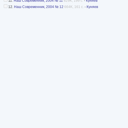
11.
Наш Современник, 2004 № 11
829K, 199 с.
-
Куняев
12.
Наш Современник, 2004 № 12
664K, 161 с.
-
Куняев