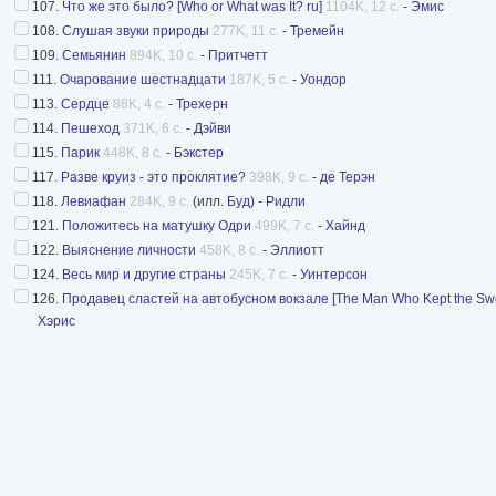
107.
Что же это было? [Who or What was It? ru]
1104K, 12 с.
-
Эмис
108.
Слушая звуки природы
277K, 11 с.
-
Тремейн
109.
Семьянин
894K, 10 с.
-
Притчетт
111.
Очарование шестнадцати
187K, 5 с.
-
Уондор
113.
Сердце
88K, 4 с.
-
Трехерн
114.
Пешеход
371K, 6 с.
-
Дэйви
115.
Парик
448K, 8 с.
-
Бэкстер
117.
Разве круиз - это проклятие?
398K, 9 с.
-
де Терэн
118.
Левиафан
284K, 9 с.
(илл.
Буд
) -
Ридли
121.
Положитесь на матушку Одри
499K, 7 с.
-
Хайнд
122.
Выяснение личности
458K, 8 с.
-
Эллиотт
124.
Весь мир и другие страны
245K, 7 с.
-
Уинтерсон
126.
Продавец сластей на автобусном вокзале [The Man Who Kept the Sweet
Хэрис