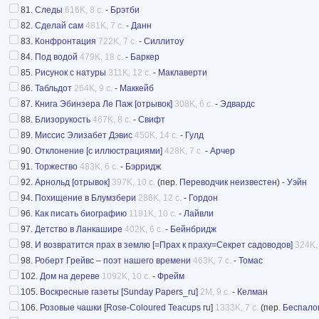
81.
Следы
616K, 8 с.
-
Брэтби
82.
Сделай сам
481K, 7 с.
-
Данн
83.
Конфронтация
722K, 7 с.
-
Силлитоу
84.
Под водой
479K, 18 с.
-
Баркер
85.
Рисунок с натуры
311K, 12 с.
-
Маклаверти
86.
Табльдот
264K, 9 с.
-
Маккейб
87.
Книга Эбинзера Ле Паж [отрывок]
308K, 6 с.
-
Эдвардс
88.
Близорукость
467K, 8 с.
-
Свифт
89.
Миссис Элизабет Дэвис
450K, 14 с.
-
Гулд
90.
Отклонение [с иллюстрациями]
428K, 7 с.
-
Арчер
91.
Торжество
483K, 6 с.
-
Бэрридж
92.
Арнольд [отрывок]
397K, 10 с.
(пер.
Переводчик неизвестен
) -
Уэйн
94.
Похищение в Блумзбери
286K, 12 с.
-
Гордон
96.
Как писать биографию
1191K, 10 с.
-
Лайвли
97.
Детство в Ланкашире
402K, 6 с.
-
Бейнбридж
98.
И возвратится прах в землю [=Прах к праху=Секрет садоводов]
324K, 
98.
Роберт Грейвс – поэт нашего времени
463K, 7 с.
-
Томас
102.
Дом на дереве
1092K, 10 с.
-
Фрейм
105.
Воскресные газеты [Sunday Papers_ru]
2M, 9 с.
-
Келман
106.
Розовые чашки
[
Rose-Coloured Teacups
ru]
1333K, 7 с.
(пер.
Беспало