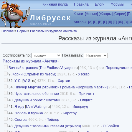
Перейти к основному содержанию
Книжная полка
Правила
Блоги
Форумы
Книги:
[Новые]
[Жанры]
[Серии]
[П
Либрусек
Авторы:
[А]
[Б]
[В]
[Г]
[Д]
[Е]
[Ж]
[З]
[И
Много книг
Вы здесь
Главная
»
Серии
»
Рассказы из журнала «Англия»
Рассказы из журнала «Анг
Сортировать по:
Показывать:
Рассказы из журнала «Англия»
Вечный странник
[
The Endless Voyager
ru]
96K, 13 с.
(пер.
Переводчик не
9.
Корни (Отрывки из пьесы)
292K, 12 с.
-
Уэскер
32.
У. С.
[
W. S.
ru]
437K, 11 с.
-
Хартли
34.
Пинчер Мартин [отрывок из романа =Воришка Мартин]
254K, 11 с.
-
Г
36.
Чувствительное обоняние
261K, 9 с.
-
Притчетт
40.
Девушка и робот с цветами
387K, 8 с.
-
Олдисс
41.
Я жду
[
I Am Waiting
ru]
445K, 12 с.
-
Ишервуд
44.
Любовь и музыка
221K, 5 с.
-
Барстоу
45.
Сестры
466K, 9 с.
-
Тейлор
48.
Девушка с зелеными глазами (отрывок)
606K, 13 с.
-
О’Брайен