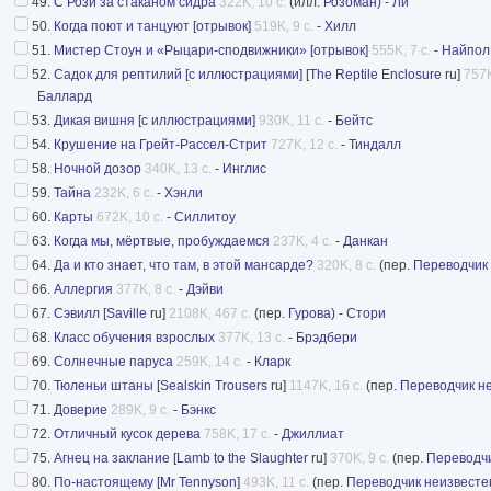
49.
С Рози за стаканом сидра
322K, 10 с.
(илл.
Розоман
) -
Ли
50.
Когда поют и танцуют [отрывок]
519K, 9 с.
-
Хилл
51.
Мистер Стоун и «Рыцари-сподвижники» [отрывок]
555K, 7 с.
-
Найпол
52.
Садок для рептилий [с иллюстрациями]
[
The Reptile Enclosure
ru]
757K
Баллард
53.
Дикая вишня [с иллюстрациями]
930K, 11 с.
-
Бейтс
54.
Крушение на Грейт-Рассел-Стрит
727K, 12 с.
-
Тиндалл
58.
Ночной дозор
340K, 13 с.
-
Инглис
59.
Тайна
232K, 6 с.
-
Хэнли
60.
Карты
672K, 10 с.
-
Силлитоу
63.
Когда мы, мёртвые, пробуждаемся
237K, 4 с.
-
Данкан
64.
Да и кто знает, что там, в этой мансарде?
320K, 8 с.
(пер.
Переводчик
66.
Аллергия
377K, 8 с.
-
Дэйви
67.
Сэвилл
[
Saville
ru]
2108K, 467 с.
(пер.
Гурова
) -
Стори
68.
Класс обучения взрослых
377K, 13 с.
-
Брэдбери
69.
Солнечные паруса
259K, 14 с.
-
Кларк
70.
Тюленьи штаны
[
Sealskin Trousers
ru]
1147K, 16 с.
(пер.
Переводчик н
71.
Доверие
289K, 9 с.
-
Бэнкс
72.
Отличный кусок дерева
758K, 17 с.
-
Джиллиат
75.
Агнец на заклание
[
Lamb to the Slaughter
ru]
370K, 9 с.
(пер.
Переводчи
80.
По-настоящему [Mr Tennyson]
493K, 11 с.
(пер.
Переводчик неизвесте