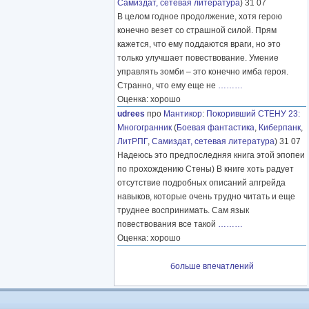
Самиздат, сетевая литература
) 31 07
В целом годное продолжение, хотя герою
конечно везет со страшной силой. Прям
кажется, что ему поддаются враги, но это
только улучшает повествование. Умение
управлять зомби – это конечно имба героя.
Странно, что ему еще не
………
Оценка: хорошо
udrees
про
Мантикор
:
Покоривший СТЕНУ 23:
Многогранник
(
Боевая фантастика
,
Киберпанк
,
ЛитРПГ
,
Самиздат, сетевая литература
) 31 07
Надеюсь это предпоследняя книга этой эпопеи
по прохождению Стены) В книге хоть радует
отсутствие подробных описаний апгрейда
навыков, которые очень трудно читать и еще
труднее воспринимать. Сам язык
повествования все такой
………
Оценка: хорошо
больше впечатлений