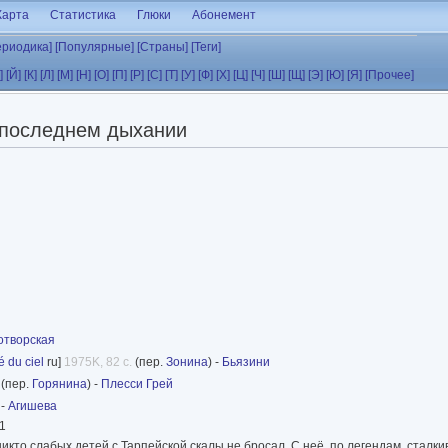
Карта
Статистика
Глюки
Абонемент
ериодика]
[Популярные]
[Страны]
[Теги]
]
[Й]
[К]
[Л]
[М]
[Н]
[О]
[П]
[Р]
[С]
[Т]
[У]
[Ф]
[Х]
[Ц]
[Ч]
[Ш]
[Щ]
[Э]
[Ю]
[Я]
[Прочее]
последнем дыхании
отворская
 du ciel
ru]
1975K, 82 с.
(пер.
Зонина
) -
Бьязини
(пер.
Горянина
) -
Плесси Грей
-
Агишева
01
икто слабых детей с Тарпейской скалы не бросал. С неё, по легендам, сталки