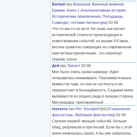
Barbud
про
Воронцов
:
Военный инженер
Ермака. Книга 1
(
Альтернативная история
,
Исторические приключения
,
Попаданцы
,
Самиздат, сетевая литература
) 03 08
Что-то как-то не ахти. Не знаю, как насчет
исторической точности происходящих в
повествовании событий, но казаки XVI века,
вполне грамотно говорящие на современном
нам литературном языке - это перебор)
Оценка: плохо
Дей
про
Таксист
03 08
Мне было очень захватывающе. Идея
понравилась неимоверно. Переживательных
моментов тьма, но они не затянуты и не
перерастают в безнадёжность. Седьмая книга
выбивается из общего ряда в лучшую сторону.
Миллиардер, приговорённый
………
mysevra
про
Рот
:
Insurgent
[en] (
Социальная
фантастика
,
Любовная фантастика
) 02 08
Скучнее первой: меньше событий, больше
обид, рефлексии и претензий. Если бы с этой
книги начиналась серия, я бы уже забросила.