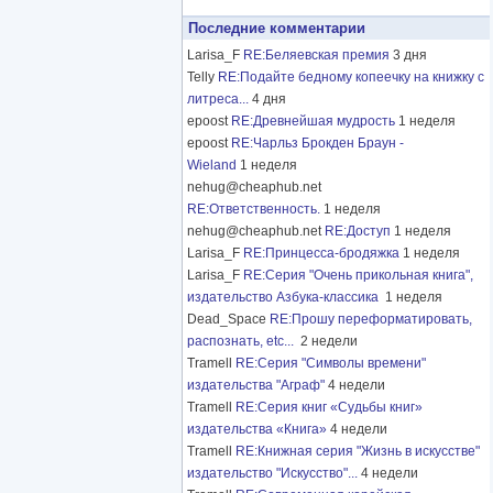
Последние комментарии
Larisa_F
RE:Беляевская премия
3 дня
Telly
RE:Подайте бедному копеечку на книжку с
литреса...
4 дня
epoost
RE:Древнейшая мудрость
1 неделя
epoost
RE:Чарльз Брокден Браун -
Wieland
1 неделя
nehug@cheaphub.net
RE:Ответственность.
1 неделя
nehug@cheaphub.net
RE:Доступ
1 неделя
Larisa_F
RE:Принцесса-бродяжка
1 неделя
Larisa_F
RE:Серия "Очень прикольная книга",
издательство Азбука-классика
1 неделя
Dead_Space
RE:Прошу переформатировать,
распознать, etc...
2 недели
Tramell
RE:Серия "Символы времени"
издательства "Аграф"
4 недели
Tramell
RE:Серия книг «Судьбы книг»
издательства «Книга»
4 недели
Tramell
RE:Книжная серия "Жизнь в искусстве"
издательство "Искусство"...
4 недели