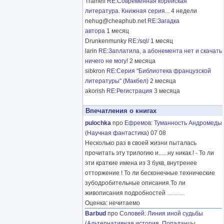
Tramell
RE:Современная корейская
литература. Книжная серия...
4 недели
nehug@cheaphub.net
RE:Загадка
автора
1 месяц
Drunkenmunky
RE:/sql/
1 месяц
larin
RE:Заплатила, а абонемента нет и скачать
ничего не могу!
2 месяца
sibkron
RE:Серия "Библиотека французской
литературы" (Макбел)
2 месяца
akorish
RE:Регистрация
3 месяца
Впечатления о книгах
pulochka
про
Ефремов
:
Туманность Андромеды
(
Научная фантастика
) 07 08
Несколько раз в своей жизни пыталась
прочитать эту трилогию и......ну никак.! - То ли
эти краткие имена из 3 букв, внутренее
отторжение ! То ли бесконечные технические
зубодробительные описания.То ли
живописания подробностей
………
Оценка: нечитаемо
Barbud
про
Соловей
:
Линия иной судьбы
(
Альтернативная история
,
Попаданцы
,