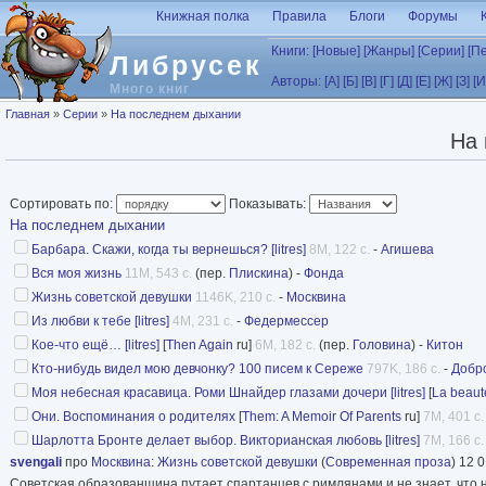
Перейти к основному содержанию
Книжная полка
Правила
Блоги
Форумы
Книги:
[Новые]
[Жанры]
[Серии]
[П
Либрусек
Авторы:
[А]
[Б]
[В]
[Г]
[Д]
[Е]
[Ж]
[З]
[И
Много книг
Вы здесь
Главная
»
Серии
»
На последнем дыхании
На 
Сортировать по:
Показывать:
На последнем дыхании
Барбара. Скажи, когда ты вернешься? [litres]
8M, 122 с.
-
Агишева
Вся моя жизнь
11M, 543 с.
(пер.
Плискина
) -
Фонда
Жизнь советской девушки
1146K, 210 с.
-
Москвина
Из любви к тебе [litres]
4M, 231 с.
-
Федермессер
Кое-что ещё… [litres]
[
Then Again
ru]
6M, 182 с.
(пер.
Головина
) -
Китон
Кто-нибудь видел мою девчонку? 100 писем к Сереже
797K, 186 с.
-
Добр
Моя небесная красавица. Роми Шнайдер глазами дочери [litres]
[
La beauté
Они. Воспоминания о родителях
[
Them: A Memoir Of Parents
ru]
7M, 401 с.
Шарлотта Бронте делает выбор. Викторианская любовь [litres]
7M, 166 с.
svengali
про
Москвина
:
Жизнь советской девушки
(
Современная проза
) 12 
Советская образованщина путает спартанцев с римлянами и не знает, что н