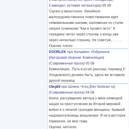
Самиздат, сетевая литература
) 05 08
Скучно и монотонно. Линейное
малохудожественное повествование идет
семимильными шагами, напоминая по стилю
скорее сочинение "Как я провел лето". К
середине читал через строчку, к концу уже
через несколько страниц. Не советую,
………
Оценка: плохо
DGOBLEK
про
Кальвино
:
Избранное
[Авторский сборник. Компиляция]
(
Современная проза
) 05 08
Компиляция...Путь в штаб (рассказ, перевод Р.
Хлодовского) должен быть, здесь же вставили
другой перевод.
Oleg68
про
Шлинк
:
Чтец
[
Der Vorleser
ru]
(
Современная проза
) 04 08
Книга- рассуждение автора о вине немецкой
нации за преступления во Второй мировой
войне и о личной трагедии женщины- бывшей
надзирательницы концлагеря. Я не в восторге.
Наверное, не моя тема.
Оценка: неплохо