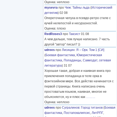
Оценка: неплохо
mysevra
про
Чиж
:
Тайны льда
(
Исторический
детектив
) 02 08
Опереточная чепуха в псевдо-ретро стиле с
кучей нелепостей и несуразностей.
Оценка: плохо
RedRoses3
про
Таксист
01 08
А чем дальше, тем лучше написано. 7 часть
другой "автор" писал? ))
udrees
про
Лисицин
:
Я – Орк. Том 1 [СИ]
(
Боевая фантастика
,
Юмористическая
фантастика
,
Попаданцы
,
Самиздат, сетевая
литература
) 31 07
Хорошая такая, добрая и наивная книга про
приключения попаданца в теле орка в
фэнтезийном мире. Все действо начинается с
первой страницы. Книга написана очень
простоватым языком, наивная, многое не
объясняется, ну и плюс как
………
Оценка: неплохо
udrees
про
Сугралинов
:
Город титанов
(
Боевая
фантастика
,
Постапокалипсис
,
ЛитРПГ
,