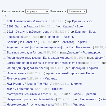
«знаковых» авторов западноевропейской лите
относится к распространённому ныне типу се
Сортировать по:
Показывать:
«интеллектуальной прозы». (Одной из причин
700
как раз то, что переводы произведений в сери
1888 Пазенов, или Романтика
735K, 169 с.
(пер.
Кушнир
) -
Брох
1903. Эш, или Анархия
926K, 201 с.
(пер.
Кушнир
) -
Брох
выдерживали конкуренции с другими похожим
1918. Хюгану, или Деловитость
1409K, 322 с.
(пер.
Кушнир
) -
Брох
Произведения «русскоязычных» авторов были
Locus Solus
906K, 200 с.
(пер.
Маричев
) -
Руссель
Sanctus
[
Das Sanctus
ru]
86K, 18 с.
(пер.
Бекетова
) -
Гофман
лишь перед её закрытием.
А где же третий? [= Третий полицейский]
[
The Third Policeman
ru]
1024K, 2
Большое соло для Антона
882K, 205 с.
(пер.
Дрождин
) -
Розендорфер
В серии элитарной прозы «Пси-700» в 1993 -20
Героические злоключения Бальтазара Кобера
696K, 161 с.
(пер.
Шовкун
)
сложности, 50 изящных книжных томиков мал
Замок скрещенных судеб
[
Il castello dei destini incrociati
ru]
509K, 71 с.
(пе
облачённых в цветные суперобложки весьма 
Игнац Деннер
[
Ignaz Denner
ru]
204K, 46 с.
(пер.
Дрождин
) -
Гофман
Исчезновение
926K, 232 с.
(пер.
Асташонок-Жгировский
) -
Перек
графического дизайна. Число пронумерованны
Личное время
711K, 164 с.
-
Мирамар
Логотип серии — отчётливая буква греческог
Луд-Туманный
[
Lud-In-The-Mist
ru]
869K, 204 с.
-
Мирлис
Люди из пригорода
864K, 199 с.
-
Никшич
каждой суперобложке, на корешке и в нижнем
Мастерская несбывшихся грез
306K, 67 с.
(пер.
Шовкун
) -
Тристан
страницы обложки.
Незримые города
[
Le città invisibili
ru]
320K, 66 с.
(пер.
Гавриленко
, ...) -
Ка
Несколько дней после конца света
762K, 176 с.
-
Мирамар