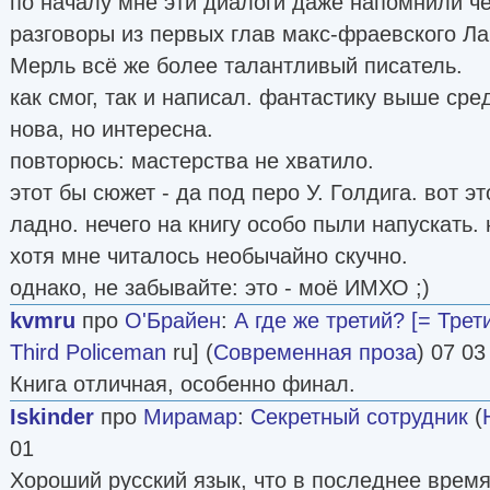
по началу мне эти диалоги даже напомнили ч
разговоры из первых глав макс-фраевского Лаб
Мерль всё же более талантливый писатель.
как смог, так и написал. фантастику выше сре
нова, но интересна.
повторюсь: мастерства не хватило.
этот бы сюжет - да под перо У. Голдига. вот э
ладно. нечего на книгу особо пыли напускать.
хотя мне читалось необычайно скучно.
однако, не забывайте: это - моё ИМХО ;)
kvmru
про
О'Брайен
:
А где же третий? [= Трет
Third Policeman
ru] (
Современная проза
) 07 03
Книга отличная, особенно финал.
Iskinder
про
Мирамар
:
Секретный сотрудник
(
01
Хороший русский язык, что в последнее время