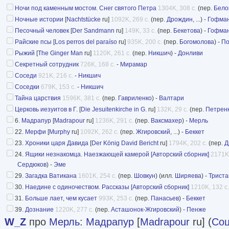
Ночи под каменным мостом. Снег святого Петра
1304K, 308 с.
(пер.
Бело
Ночные истории
[
Nachtstücke
ru]
1092K, 269 с.
(пер.
Дрождин
, ...) -
Гофма
Песочный человек
[
Der Sandmann
ru]
149K, 33 с.
(пер.
Бекетова
) -
Гофма
Райские псы
[
Los perros del paraíso
ru]
935K, 200 с.
(пер.
Богомолова
) -
По
Рыжий
[
The Ginger Man
ru]
1120K, 261 с.
(пер.
Никшич
) -
Донливи
Секретный сотрудник
726K, 168 с.
-
Мирамар
Соседи
921K, 216 с.
-
Никшич
Соседки
679K, 153 с.
-
Никшич
Тайна царствия
1596K, 381 с.
(пер.
Гавриленко
) -
Валтари
Церковь иезуитов в Г.
[
Die Jesuitenkirche in G.
ru]
132K, 29 с.
(пер.
Петрен
6.
Мадрапур
[
Madrapour
ru]
1236K, 291 с.
(пер.
Ваксмахер
) -
Мерль
22.
Мерфи
[
Murphy
ru]
1092K, 262 с.
(пер.
Жгировский
, ...) -
Беккет
23.
Хроники царя Давида
[
Der König David Bericht
ru]
1794K, 202 с.
(пер.
Д
24.
Ящики незнакомца. Наезжающей камерой [Авторский сборник]
2171K,
Сердюков
) -
Эме
29.
Загадка Ватикана
1601K, 254 с.
(пер.
Шовкун
) (илл.
Ширяева
) -
Триста
30.
Наедине с одиночеством. Рассказы [Авторский сборник]
1210K, 132 с.
31.
Больше лает, чем кусает
993K, 253 с.
(пер.
Панасьев
) -
Беккет
39.
Дознание
1220K, 277 с.
(пер.
Асташонок-Жгировский
) -
Пенже
W_Z
про
Мерль
:
Мадрапур
[
Madrapour
ru] (
Соц