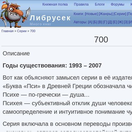
Перейти к основному содержанию
Книжная полка
Правила
Блоги
Форумы
Книги:
[Новые]
[Жанры]
[Серии]
[П
Либрусек
Авторы:
[А]
[Б]
[В]
[Г]
[Д]
[Е]
[Ж]
[З]
[И
Много книг
Вы здесь
Главная
»
Серии
»
700
700
Описание
Годы существования: 1993 – 2007
Вот как объясняют замысел серии в её издате
«Буква «Пси» в Древней Греции обозначала ч
Психе — по-гречески — душа...
Психея — субъективный отклик души человека
самоопределение и интуитивное понимание чу
Серия включала в основном переводы произв