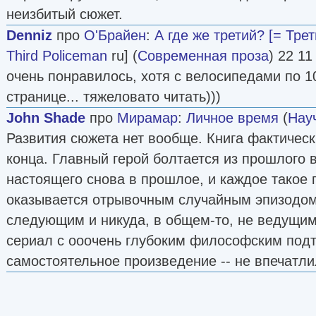
неизбитый сюжет.
Denniz
про
О'Брайен
:
А где же третий? [= Тре
Third Policeman
ru] (
Современная проза
) 22 11
очень понравилось, хотя с велосипедами по 1
странице... тяжеловато читать)))
John Shade
про
Мирамар
:
Личное время
(
Нау
Развития сюжета нет вообще. Книга фактическ
конца. Главный герой болтается из прошлого 
настоящего снова в прошлое, и каждое такое
оказывается отрывочным случайным эпизодом,
следующим и никуда, в общем-то, не ведущим.
сериал с ооочень глубоким философским подт
самостоятельное произведение -- не впечатли