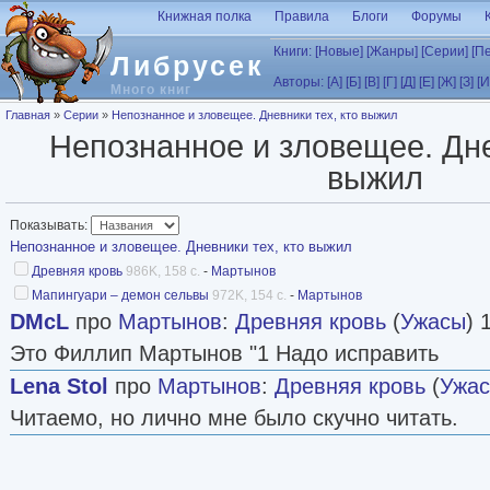
Перейти к основному содержанию
Книжная полка
Правила
Блоги
Форумы
Книги:
[Новые]
[Жанры]
[Серии]
[П
Либрусек
Авторы:
[А]
[Б]
[В]
[Г]
[Д]
[Е]
[Ж]
[З]
[И
Много книг
Вы здесь
Главная
»
Серии
»
Непознанное и зловещее. Дневники тех, кто выжил
Непознанное и зловещее. Дне
выжил
Показывать:
Непознанное и зловещее. Дневники тех, кто выжил
Древняя кровь
986K, 158 с.
-
Мартынов
Мапингуари – демон сельвы
972K, 154 с.
-
Мартынов
DMcL
про
Мартынов
:
Древняя кровь
(
Ужасы
) 
Это Филлип Мартынов "1 Надо исправить
Lena Stol
про
Мартынов
:
Древняя кровь
(
Ужа
Читаемо, но лично мне было скучно читать.