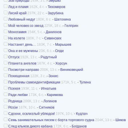
Зов природы
145K, 3 с.
-
Змушко
Лед и пламя
162K, 4 с.
-
Тихомиров
Лисий край
237K, 22 с.
-
Зарубина
Любовный недуг
180K, 6 с.
-
Шатохина
Мой человек со звезд
225K, 18 с.
-
Гелприн
Моногамия
154K, 5 с.
-
Данихнов
На излете
180K, 7 с.
-
Сивинских
Настанет день…
183K, 7 с.
-
Марышев
Она и ее мужчины
23K, 6 с.
-
Олди
Отпуск
192K, 13 с.
-
Радутный
Планета ангелов
167K, 4 с.
-
Хорсун
Посмотри направо
200K, 13 с.
-
Виниковецкий
Похищенная
122K, 3 с.
-
Зонис
Проблемы самоидентификации
171K, 5 с.
-
Тулина
Психея
193K, 11 с.
-
Игнатьев
Ради любви
173K, 6 с.
-
Каримова
Родница
206K, 13 с.
-
Логинов
Роззи
187K, 10 с.
-
Ситников
Сдохни, осклизлый ублюдок!
197K, 10 с.
-
Кудлач
Семь занимательных писем с борта торгового судна
204K, 13 с.
-
Шиков
След клыков дикого кабана
172K, 6 с.
-
Богданов