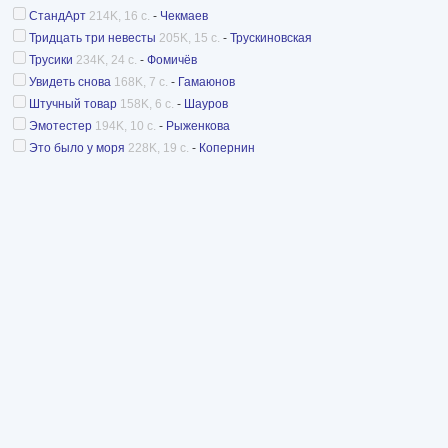
СтандАрт
214K, 16 с.
-
Чекмаев
Тридцать три невесты
205K, 15 с.
-
Трускиновская
Трусики
234K, 24 с.
-
Фомичёв
Увидеть снова
168K, 7 с.
-
Гамаюнов
Штучный товар
158K, 6 с.
-
Шауров
Эмотестер
194K, 10 с.
-
Рыженкова
Это было у моря
228K, 19 с.
-
Копернин