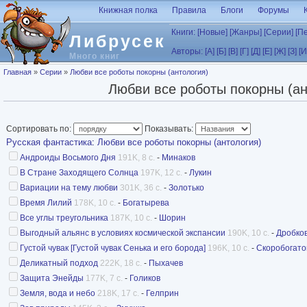
Перейти к основному содержанию
Книжная полка
Правила
Блоги
Форумы
Книги:
[Новые]
[Жанры]
[Серии]
[П
Либрусек
Авторы:
[А]
[Б]
[В]
[Г]
[Д]
[Е]
[Ж]
[З]
[И
Много книг
Вы здесь
Главная
»
Серии
»
Любви все роботы покорны (антология)
Любви все роботы покорны (ан
Сортировать по:
Показывать:
Русская фантастика
:
Любви все роботы покорны (антология)
Андроиды Восьмого Дня
191K, 8 с.
-
Минаков
В Стране Заходящего Солнца
197K, 12 с.
-
Лукин
Вариации на тему любви
301K, 36 с.
-
Золотько
Время Лилий
178K, 10 с.
-
Богатырева
Все углы треугольника
187K, 10 с.
-
Шорин
Выгодный альянс в условиях космической экспансии
190K, 10 с.
-
Дробко
Густой чувак [Густой чувак Сенька и его борода]
196K, 10 с.
-
Скоробогато
Деликатный подход
222K, 18 с.
-
Пыхачев
Защита Энейды
177K, 7 с.
-
Голиков
Земля, вода и небо
218K, 17 с.
-
Гелприн