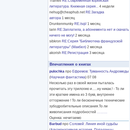
Tramell
RE:Современная корейская
литература. Книжная серия...
4 недели
nehug@cheaphub.net
RE:Загадка
автора
1 месяц
Drunkenmunky
RE:/sql/
1 месяц
larin
RE:Заплатила, а абонемента нет и скачать
ничего не могу!
2 месяца
sibkron
RE:Серия "Библиотека французской
литературы" (Макбел)
2 месяца
akorish
RE:Регистрация
3 месяца
Впечатления о книгах
pulochka
про
Ефремов
:
Туманность Андромеды
(
Научная фантастика
) 07 08
Несколько раз в своей жизни пыталась
прочитать эту трилогию и......ну никак.! - То ли
эти краткие имена из 3 букв, внутренее
отторжение ! То ли бесконечные технические
зубодробительные описания.То ли
живописания подробностей
………
Оценка: нечитаемо
Barbud
про
Соловей
:
Линия иной судьбы
(
Альтернативная история
,
Попаданцы
,