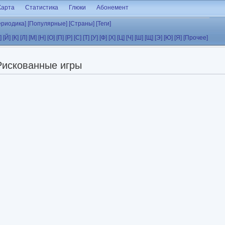
Карта
Статистика
Глюки
Абонемент
ериодика]
[Популярные]
[Страны]
[Теги]
]
[Й]
[К]
[Л]
[М]
[Н]
[О]
[П]
[Р]
[С]
[Т]
[У]
[Ф]
[Х]
[Ц]
[Ч]
[Ш]
[Щ]
[Э]
[Ю]
[Я]
[Прочее]
Рискованные игры