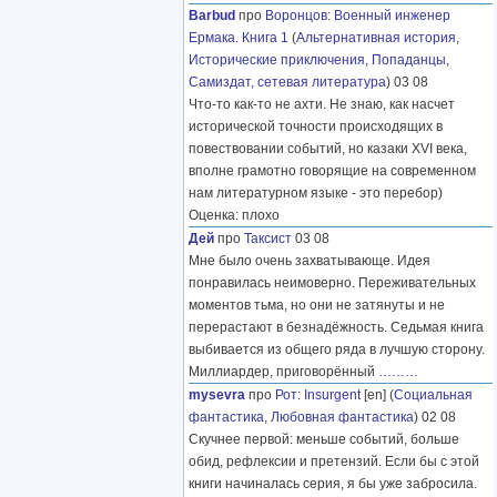
Barbud
про
Воронцов
:
Военный инженер
Ермака. Книга 1
(
Альтернативная история
,
Исторические приключения
,
Попаданцы
,
Самиздат, сетевая литература
) 03 08
Что-то как-то не ахти. Не знаю, как насчет
исторической точности происходящих в
повествовании событий, но казаки XVI века,
вполне грамотно говорящие на современном
нам литературном языке - это перебор)
Оценка: плохо
Дей
про
Таксист
03 08
Мне было очень захватывающе. Идея
понравилась неимоверно. Переживательных
моментов тьма, но они не затянуты и не
перерастают в безнадёжность. Седьмая книга
выбивается из общего ряда в лучшую сторону.
Миллиардер, приговорённый
………
mysevra
про
Рот
:
Insurgent
[en] (
Социальная
фантастика
,
Любовная фантастика
) 02 08
Скучнее первой: меньше событий, больше
обид, рефлексии и претензий. Если бы с этой
книги начиналась серия, я бы уже забросила.