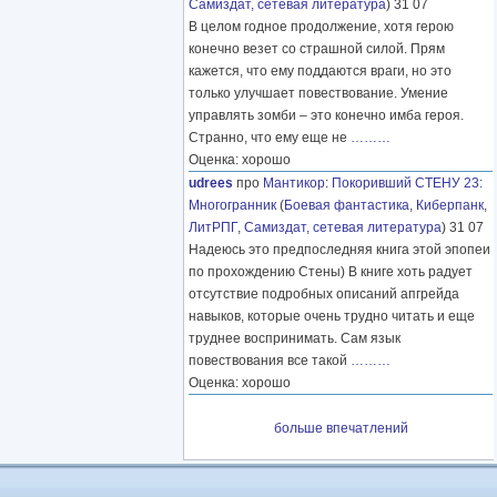
Самиздат, сетевая литература
) 31 07
В целом годное продолжение, хотя герою
конечно везет со страшной силой. Прям
кажется, что ему поддаются враги, но это
только улучшает повествование. Умение
управлять зомби – это конечно имба героя.
Странно, что ему еще не
………
Оценка: хорошо
udrees
про
Мантикор
:
Покоривший СТЕНУ 23:
Многогранник
(
Боевая фантастика
,
Киберпанк
,
ЛитРПГ
,
Самиздат, сетевая литература
) 31 07
Надеюсь это предпоследняя книга этой эпопеи
по прохождению Стены) В книге хоть радует
отсутствие подробных описаний апгрейда
навыков, которые очень трудно читать и еще
труднее воспринимать. Сам язык
повествования все такой
………
Оценка: хорошо
больше впечатлений