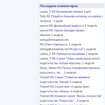
Последние комментарии
Larisa_F
RE:Беляевская премия
3 дня
Telly
RE:Подайте бедному копеечку на книжку с
литреса...
5 дней
epoost
RE:Древнейшая мудрость
1 неделя
epoost
RE:Чарльз Брокден Браун -
Wieland
1 неделя
nehug@cheaphub.net
RE:Ответственность.
1 неделя
nehug@cheaphub.net
RE:Доступ
1 неделя
Larisa_F
RE:Принцесса-бродяжка
1 неделя
Larisa_F
RE:Серия "Очень прикольная книга",
издательство Азбука-классика
1 неделя
Dead_Space
RE:Прошу переформатировать,
распознать, etc...
2 недели
Tramell
RE:Серия "Символы времени"
издательства "Аграф"
4 недели
Tramell
RE:Серия книг «Судьбы книг»
издательства «Книга»
4 недели
Tramell
RE:Книжная серия "Жизнь в искусстве"
издательство "Искусство"...
4 недели