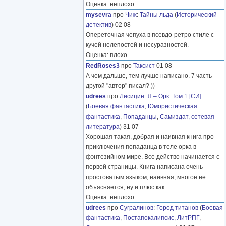
Оценка: неплохо
mysevra
про
Чиж
:
Тайны льда
(
Исторический
детектив
) 02 08
Опереточная чепуха в псевдо-ретро стиле с
кучей нелепостей и несуразностей.
Оценка: плохо
RedRoses3
про
Таксист
01 08
А чем дальше, тем лучше написано. 7 часть
другой "автор" писал? ))
udrees
про
Лисицин
:
Я – Орк. Том 1 [СИ]
(
Боевая фантастика
,
Юмористическая
фантастика
,
Попаданцы
,
Самиздат, сетевая
литература
) 31 07
Хорошая такая, добрая и наивная книга про
приключения попаданца в теле орка в
фэнтезийном мире. Все действо начинается с
первой страницы. Книга написана очень
простоватым языком, наивная, многое не
объясняется, ну и плюс как
………
Оценка: неплохо
udrees
про
Сугралинов
:
Город титанов
(
Боевая
фантастика
,
Постапокалипсис
,
ЛитРПГ
,