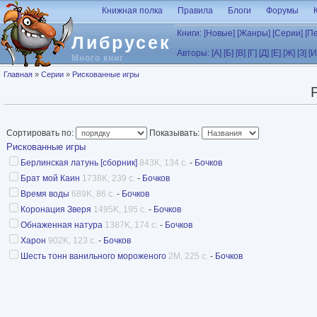
Перейти к основному содержанию
Книжная полка
Правила
Блоги
Форумы
Книги:
[Новые]
[Жанры]
[Серии]
[П
Либрусек
Авторы:
[А]
[Б]
[В]
[Г]
[Д]
[Е]
[Ж]
[З]
[И
Много книг
Вы здесь
Главная
»
Серии
»
Рискованные игры
Сортировать по:
Показывать:
Рискованные игры
Берлинская латунь [сборник]
843K, 134 с.
-
Бочков
Брат мой Каин
1738K, 239 с.
-
Бочков
Время воды
689K, 86 с.
-
Бочков
Коронация Зверя
1495K, 195 с.
-
Бочков
Обнаженная натура
1387K, 174 с.
-
Бочков
Харон
902K, 123 с.
-
Бочков
Шесть тонн ванильного мороженого
2M, 225 с.
-
Бочков