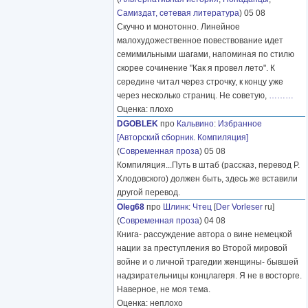
Самиздат, сетевая литература
) 05 08
Скучно и монотонно. Линейное
малохудожественное повествование идет
семимильными шагами, напоминая по стилю
скорее сочинение "Как я провел лето". К
середине читал через строчку, к концу уже
через несколько страниц. Не советую,
………
Оценка: плохо
DGOBLEK
про
Кальвино
:
Избранное
[Авторский сборник. Компиляция]
(
Современная проза
) 05 08
Компиляция...Путь в штаб (рассказ, перевод Р.
Хлодовского) должен быть, здесь же вставили
другой перевод.
Oleg68
про
Шлинк
:
Чтец
[
Der Vorleser
ru]
(
Современная проза
) 04 08
Книга- рассуждение автора о вине немецкой
нации за преступления во Второй мировой
войне и о личной трагедии женщины- бывшей
надзирательницы концлагеря. Я не в восторге.
Наверное, не моя тема.
Оценка: неплохо