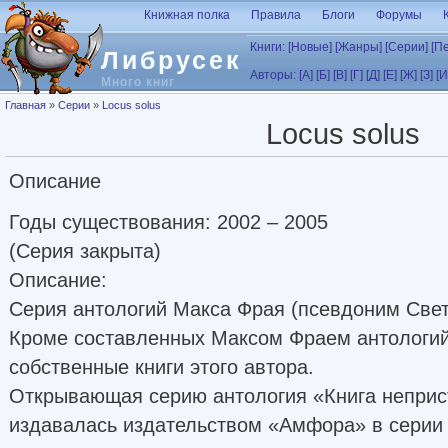
Перейти к основному содержанию
Книжная полка
Правила
Блоги
Форумы
Книги:
[Новые]
[Жанры]
[Серии]
[П
Либрусек
Авторы:
[А]
[Б]
[В]
[Г]
[Д]
[Е]
[Ж]
[З]
[И
Много книг
Вы здесь
Главная
»
Серии
»
Locus solus
Locus solus
Описание
Годы существования: 2002 – 2005
(Серия закрыта)
Описание:
Серия антологий Макса Фрая (псевдоним Све
Кроме составленных Максом Фраем антологий
собственные книги этого автора.
Открывающая серию антология «Книга неприст
издавалась издательством «Амфора» в серии 