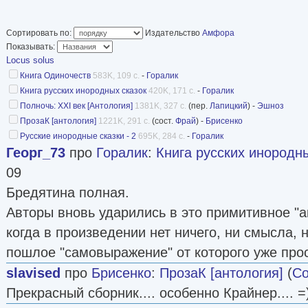
первая антология Макса Фрая.
Антологии «Книга русских инородных сказок» 
Сортировать по:
Издательство
Амфора
сказки» включают значительное число одинак
Показывать:
Locus solus
идентичными не являются.
Книга Одиночеств
583K, 109 с.
-
Горалик
Оформление изданий схоже до степени смеше
Книга русских инородных сказок
420K, 171 с.
-
Горалик
«10 путешествий (+ дополнения)», издававше
Полночь: XXI век [Антология]
1381K, 327 с.
(пер.
Лапицкий
) -
Эшноз
«Амфора» в 2002 — 2003 годах.
ПрозаК [антология]
1221K, 291 с.
(сост.
Фрай
) -
Брисенко
Русские инородные сказки - 2
695K, 284 с.
-
Горалик
Иллюстрации на обложках некоторых изданий
Георг_73
про
Горалик
:
Книга русских инородн
Кузнецовым.
09
Дизайн В. Назарова, оформление А. Горбачёв
Бредятина полная.
«Locus solus» размещена на авантитуле издан
Авторы вновь ударились в это примитивное "а
Издания в твердой обложке; формат 60x90/16 
когда в произведении нет ничего, ни смысла, 
врак» издавалась в размере общего для сери
пошлое "самовыражение" от которого уже про
размерами 221х133х20 мм.
slavised
про
Брисенко
:
ПрозаК [антология]
(
Со
Прекрасный сборник.... особенно Крайнер.... =
Издания отсортированы в алфавитном порядк